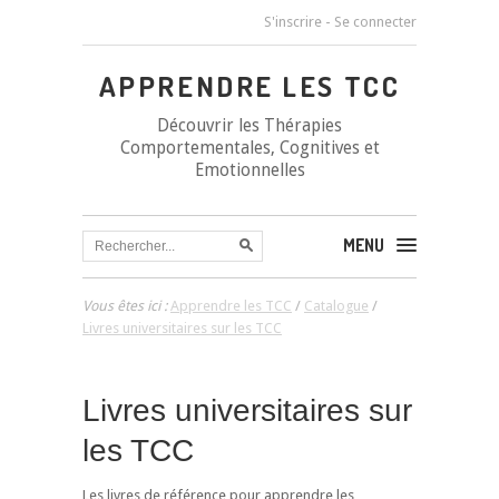
S'inscrire
-
Se connecter
APPRENDRE LES TCC
Découvrir les Thérapies
Comportementales, Cognitives et
Emotionnelles
MENU
Vous êtes ici :
Apprendre les TCC
/
Catalogue
/
Livres universitaires sur les TCC
Livres universitaires sur
les TCC
Les livres de référence pour apprendre les