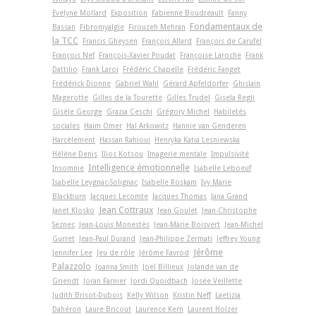
Evelyne Mollard
Exposition
Fabienne Boudreault
Fanny
Fondamentaux de
Bassan
Fibromyalgie
Firouzeh Mehran
la TCC
Francis Gheysen
François Allard
François de Carufel
François Nef
François-Xavier Poudat
Françoise Laroche
Frank
Dattilio
Frank Laroi
Frédéric Chapelle
Frédéric Fanget
Frédérick Dionne
Gabriel Wahl
Gérard Apfeldorfer
Ghislain
Magerotte
Gilles de la Tourette
Gilles Trudel
Gisela Regli
Gisèle George
Grazia Ceschi
Grégory Michel
Habiletés
sociales
Haim Omer
Hal Arkowitz
Hannie van Genderen
Harcèlement
Hassan Rahioui
Henryka Katia Lesniewska
Hélène Denis
Ilios Kotsou
Imagerie mentale
Impulsivité
Intelligence émotionnelle
Insomnie
Isabelle Leboeuf
Isabelle Leygnac-Solignac
Isabelle Roskam
Ivy Marie
Blackburn
Jacques Lecomte
Jacques Thomas
Jana Grand
Jean Cottraux
Janet Klosko
Jean Goulet
Jean-Christophe
Seznec
Jean-Louis Monestès
Jean-Marie Boisvert
Jean-Michel
Gurret
Jean-Paul Durand
Jean-Philippe Zermati
Jeffrey Young
Jérôme
Jennifer Lee
Jeu de rôle
Jérôme Favrod
Palazzolo
Joanna Smith
Joël Billieux
Jolande van de
Griendt
Joran Farnier
Jordi Quoidbach
Josée Veillette
Judith Brisot-Dubois
Kelly Wilson
Kristin Neff
Laetizia
Dahéron
Laure Bricout
Laurence Kern
Laurent Holzer