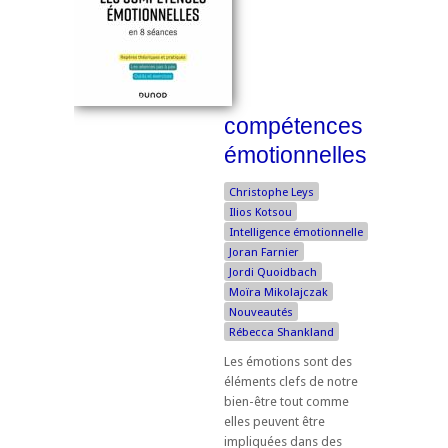
compétences
émotionnelles
Christophe Leys
Ilios Kotsou
Intelligence émotionnelle
Joran Farnier
Jordi Quoidbach
Moïra Mikolajczak
Nouveautés
Rébecca Shankland
Les émotions sont des
éléments clefs de notre
bien-être tout comme
elles peuvent être
impliquées dans des