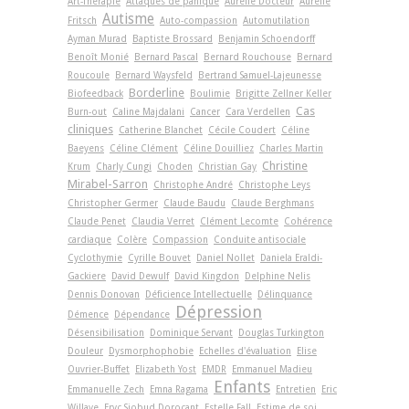
Art-Thérapie
Attaques de panique
Aurélie Docteur
Aurélie
Autisme
Fritsch
Auto-compassion
Automutilation
Ayman Murad
Baptiste Brossard
Benjamin Schoendorff
Benoît Monié
Bernard Pascal
Bernard Rouchouse
Bernard
Roucoule
Bernard Waysfeld
Bertrand Samuel-Lajeunesse
Borderline
Biofeedback
Boulimie
Brigitte Zellner Keller
Cas
Burn-out
Caline Majdalani
Cancer
Cara Verdellen
cliniques
Catherine Blanchet
Cécile Coudert
Céline
Baeyens
Céline Clément
Céline Douilliez
Charles Martin
Christine
Krum
Charly Cungi
Choden
Christian Gay
Mirabel-Sarron
Christophe André
Christophe Leys
Christopher Germer
Claude Baudu
Claude Berghmans
Claude Penet
Claudia Verret
Clément Lecomte
Cohérence
cardiaque
Colère
Compassion
Conduite antisociale
Cyclothymie
Cyrille Bouvet
Daniel Nollet
Daniela Eraldi-
Gackiere
David Dewulf
David Kingdon
Delphine Nelis
Dennis Donovan
Déficience Intellectuelle
Délinquance
Dépression
Démence
Dépendance
Désensibilisation
Dominique Servant
Douglas Turkington
Douleur
Dysmorphophobie
Echelles d'évaluation
Elise
Ouvrier-Buffet
Elizabeth Yost
EMDR
Emmanuel Madieu
Enfants
Emmanuelle Zech
Emna Ragama
Entretien
Eric
Willaye
Eryc Siobud Dorocant
Estelle Fall
Estime de soi