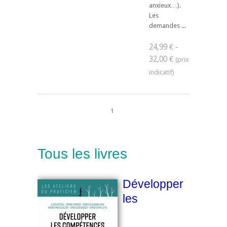
anxieux…).
Les
demandes ...
24,99 € -
32,00 €
1
Tous les livres
Développer
les