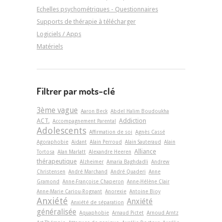
Echelles psychométriques - Questionnaires
Supports de thérapie à télécharger
Logiciels / Apps
Matériels
Filtrer par mots-clé
3ème vague
Aaron Beck
Abdel Halim Boudoukha
ACT.
Addiction
Accompagnement Parental
Adolescents
Affirmation de soi
Agnès Cassé
Agoraphobie
Aidant
Alain Perroud
Alain Sauteraud
Alain
Alliance
Tortosa
Alan Marlatt
Alexandre Heeren
thérapeutique
Alzheimer
Amaria Baghdadli
Andrew
Christensen
André Marchand
André Quaderi
Anne
Gramond
Anne-Françoise Chaperon
Anne-Hélène Clair
Anne-Marie Cariou-Rognant
Anorexie
Antoine Bioy
Anxiété
Anxiété
Anxiété de séparation
généralisée
Aquaphobie
Arnaud Pictet
Arnoud Arntz