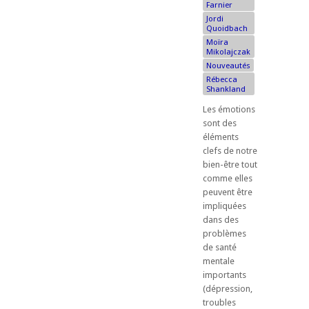
Farnier
Jordi
Quoidbach
Moïra
Mikolajczak
Nouveautés
Rébecca
Shankland
Les émotions
sont des
éléments
clefs de notre
bien-être tout
comme elles
peuvent être
impliquées
dans des
problèmes
de santé
mentale
importants
(dépression,
troubles