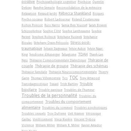
positive
Psychopathologie cognitive
Psychose
Quentin
Debray
Randye Semple
Reconsolidation de la mémoire
Rébecca Shankland
Relaxation
Renaud Jardri
Risques
Psycho-sociaux
Robert Ladouceur
Roland Coutanceau
Rollon Poinsot
Russ Harris
Samia Ben Youssef
Sarah Bowen
Schizophrénie
Sophie Côté
Sophie Lantheaume
Sophie
Parent
Stephen Rollnick
Stéphane Rusinek
Stéphanie
Stress post-
Bioulac
Stéphany Orain-Pelissolo
traumatique
Sylvain Dagneaux
Sylvie Aubin
Sylvie Naar-
TDAH
King
Syndrome d'Asperger
Tabagisme
Thanh-Lan
Thérapie de
Ngo
Thérapie Comportementale Dialectique
couple
Thérapie de groupe
Thérapie des schémas
Thérapie Familiale
Thérapie Neurocomportementale
Thierry
TOC
Garin
Thomas Villemonteix
Tics
Tony Attwood
Trouble
Transdiagnostique
Travail
Trish Bartley
bipolaire
Trouble panique
Troubles de l'humeur
Troubles de la personnalité
Troubles du
Troubles du comportement
comportement
alimentaire
Troubles du sommeil
Troubles psychotiques
Troubles sexuels
Troy DuFrene
Ueli Kramer
Véronique
Gaillac
Vieillissement
Vinca Rivière
Vincent Trybou
Violence
William Miller
William R. Miller
Xavier Amador