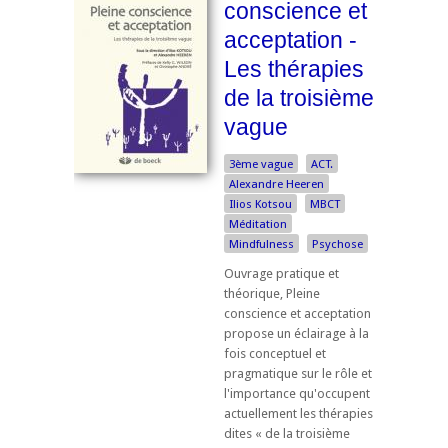
conscience et
acceptation -
Les thérapies
de la troisième
vague
3ème vague
ACT.
Alexandre Heeren
Ilios Kotsou
MBCT
Méditation
Mindfulness
Psychose
Ouvrage pratique et
théorique, Pleine
conscience et acceptation
propose un éclairage à la
fois conceptuel et
pragmatique sur le rôle et
l'importance qu'occupent
actuellement les thérapies
dites « de la troisième