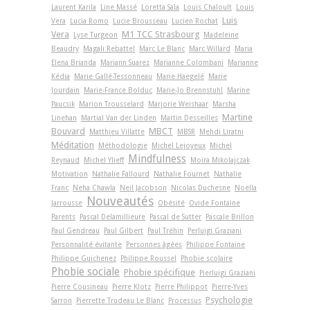
Laurent Karila
Line Massé
Loretta Sala
Louis Chaloult
Louis
Luis
Vera
Lucia Romo
Lucie Brousseau
Lucien Rochat
Vera
M1 TCC Strasbourg
Lyse Turgeon
Madeleine
Beaudry
Magali Rebattel
Marc Le Blanc
Marc Willard
Maria
Elena Brianda
Mariann Suarez
Marianne Colombani
Marianne
Kédia
Marie Gallé-Tessonneau
Marie Haegelé
Marie
Jourdain
Marie-France Bolduc
Marie-Jo Brennstuhl
Marine
Paucsik
Marion Trousselard
Marjorie Weishaar
Marsha
Martine
Linehan
Martial Van der Linden
Martin Desseilles
Bouvard
MBCT
Matthieu Villatte
MBSR
Mehdi Liratni
Méditation
Méthodologie
Michel Lejoyeux
Michel
Mindfulness
Reynaud
Michel Ylieff
Moïra Mikolajczak
Motivation
Nathalie Fallourd
Nathalie Fournet
Nathalie
Franc
Neha Chawla
Neil Jacobson
Nicolas Duchesne
Noëlla
Nouveautés
Jarrousse
Obésité
Ovide Fontaine
Parents
Pascal Delamillieure
Pascal de Sutter
Pascale Brillon
Paul Gendreau
Paul Gilbert
Paul Tréhin
Perluigi Graziani
Personnalité évitante
Personnes âgées
Philippe Fontaine
Philippe Guichenez
Philippe Roussel
Phobie scolaire
Phobie sociale
Phobie spécifique
Pierluigi Graziani
Pierre Cousineau
Pierre Klotz
Pierre Philippot
Pierre-Yves
Psychologie
Sarron
Pierrette Trudeau Le Blanc
Processus