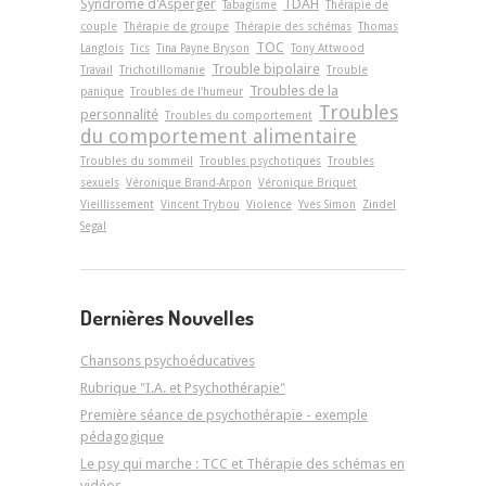
Syndrome d'Asperger
TDAH
Tabagisme
Thérapie de
couple
Thérapie de groupe
Thérapie des schémas
Thomas
TOC
Langlois
Tics
Tina Payne Bryson
Tony Attwood
Trouble bipolaire
Travail
Trichotillomanie
Trouble
Troubles de la
panique
Troubles de l'humeur
Troubles
personnalité
Troubles du comportement
du comportement alimentaire
Troubles du sommeil
Troubles psychotiques
Troubles
sexuels
Véronique Brand-Arpon
Véronique Briquet
Vieillissement
Vincent Trybou
Violence
Yves Simon
Zindel
Segal
Dernières Nouvelles
Chansons psychoéducatives
Rubrique "I.A. et Psychothérapie"
Première séance de psychothérapie - exemple
pédagogique
Le psy qui marche : TCC et Thérapie des schémas en
vidéos