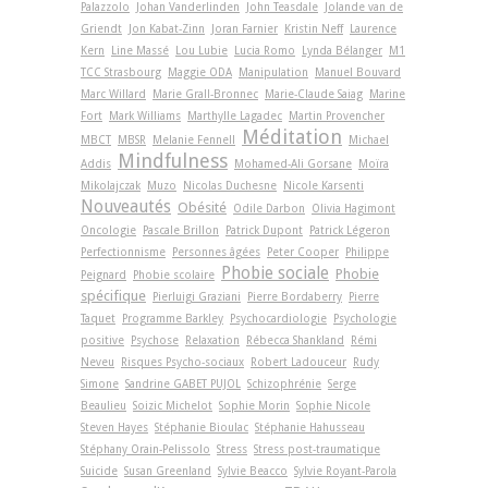
Palazzolo
Johan Vanderlinden
John Teasdale
Jolande van de
Griendt
Jon Kabat-Zinn
Joran Farnier
Kristin Neff
Laurence
Kern
Line Massé
Lou Lubie
Lucia Romo
Lynda Bélanger
M1
TCC Strasbourg
Maggie ODA
Manipulation
Manuel Bouvard
Marc Willard
Marie Grall-Bronnec
Marie-Claude Saiag
Marine
Fort
Mark Williams
Marthylle Lagadec
Martin Provencher
Méditation
MBCT
MBSR
Melanie Fennell
Michael
Mindfulness
Addis
Mohamed-Ali Gorsane
Moïra
Mikolajczak
Muzo
Nicolas Duchesne
Nicole Karsenti
Nouveautés
Obésité
Odile Darbon
Olivia Hagimont
Oncologie
Pascale Brillon
Patrick Dupont
Patrick Légeron
Perfectionnisme
Personnes âgées
Peter Cooper
Philippe
Phobie sociale
Phobie
Peignard
Phobie scolaire
spécifique
Pierluigi Graziani
Pierre Bordaberry
Pierre
Taquet
Programme Barkley
Psychocardiologie
Psychologie
positive
Psychose
Relaxation
Rébecca Shankland
Rémi
Neveu
Risques Psycho-sociaux
Robert Ladouceur
Rudy
Simone
Sandrine GABET PUJOL
Schizophrénie
Serge
Beaulieu
Soizic Michelot
Sophie Morin
Sophie Nicole
Steven Hayes
Stéphanie Bioulac
Stéphanie Hahusseau
Stéphany Orain-Pelissolo
Stress
Stress post-traumatique
Suicide
Susan Greenland
Sylvie Beacco
Sylvie Royant-Parola