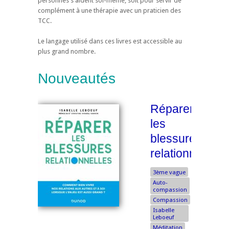
personnes s'aident soi-même, soit pour servir de
complément à une thérapie avec un praticien des
TCC.
Le langage utilisé dans ces livres est accessible au
plus grand nombre.
Nouveautés
Réparer
les
blessures
relationnelles
3ème vague
Auto-
compassion
Compassion
Isabelle
Leboeuf
Méditation