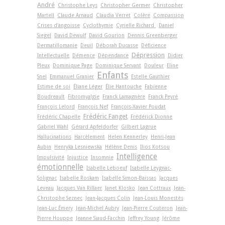
André
Christophe Leys
Christopher Germer
Christopher
Martell
Claude Arnaud
Claudia Verret
Colère
Compassion
Crises d'angoisse
Cyclothymie
Cyrielle Richard
Daniel
Siegel
David Dewulf
David Gourion
Dennis Greenberger
Dermatillomanie
Deuil
Déborah Ducasse
Déficience
Dépression
Intellectuelle
Démence
Dépendance
Didier
Pleux
Dominique Page
Dominique Servant
Douleur
Eline
Enfants
Snel
Emmanuel Granier
Estelle Gauthier
Estime de soi
Éliane Léger
Élie Hantouche
Fabienne
Boudreault
Fibromyalgie
Franck Lamagnère
Franck Peyré
François Lelord
François Nef
François-Xavier Poudat
Frédéric Fanget
Frédéric Chapelle
Frédérick Dionne
Gabriel Wahl
Gérard Apfeldorfer
Gilbert Lagrue
Hallucinations
Harcèlement
Helen Kennerley
Henri-Jean
Aubin
Henryka Lesniewska
Hélène Denis
Ilios Kotsou
Intelligence
Impulsivité
Injustice
Insomnie
émotionnelle
Isabelle Leboeuf
Isabelle Leygnac-
Solignac
Isabelle Roskam
Isabelle Simon-Baïssas
Jacques
Leveau
Jacques Van Rillaer
Janet Klosko
Jean Cottraux
Jean-
Christophe Seznec
Jean-Jacques Colin
Jean-Louis Monestès
Jean-Luc Émery
Jean-Michel Aubry
Jean-Pierre Couteron
Jean-
Pierre Houppe
Jeanne Siaud-Facchin
Jeffrey Young
Jérôme