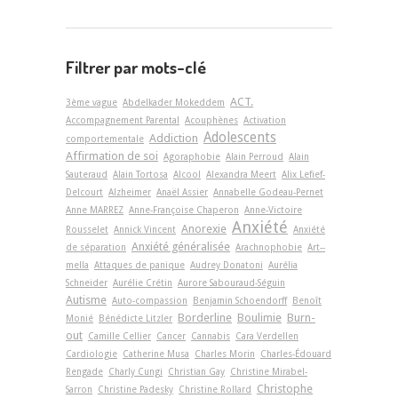
Filtrer par mots-clé
ACT.
3ème vague
Abdelkader Mokeddem
Accompagnement Parental
Acouphènes
Activation
Adolescents
Addiction
comportementale
Affirmation de soi
Agoraphobie
Alain Perroud
Alain
Sauteraud
Alain Tortosa
Alcool
Alexandra Meert
Alix Lefief-
Delcourt
Alzheimer
Anaël Assier
Annabelle Godeau-Pernet
Anne MARREZ
Anne-Françoise Chaperon
Anne-Victoire
Anxiété
Anorexie
Rousselet
Annick Vincent
Anxiété
Anxiété généralisée
de séparation
Arachnophobie
Art-­
mella
Attaques de panique
Audrey Donatoni
Aurélia
Schneider
Aurélie Crétin
Aurore Sabouraud-Séguin
Autisme
Auto-compassion
Benjamin Schoendorff
Benoît
Borderline
Boulimie
Burn-
Monié
Bénédicte Litzler
out
Camille Cellier
Cancer
Cannabis
Cara Verdellen
Cardiologie
Catherine Musa
Charles Morin
Charles-Édouard
Rengade
Charly Cungi
Christian Gay
Christine Mirabel-
Christophe
Sarron
Christine Padesky
Christine Rollard