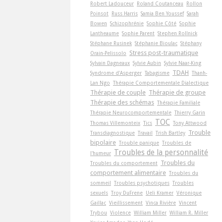
Robert Ladouceur
Roland Coutanceau
Rollon
Poinsot
Russ Harris
Samia Ben Youssef
Sarah
Bowen
Schizophrénie
Sophie Côté
Sophie
Lantheaume
Sophie Parent
Stephen Rollnick
Stéphane Rusinek
Stéphanie Bioulac
Stéphany
Stress post-traumatique
Orain-Pelissolo
Sylvain Dagneaux
Sylvie Aubin
Sylvie Naar-King
TDAH
Syndrome d'Asperger
Tabagisme
Thanh-
Lan Ngo
Thérapie Comportementale Dialectique
Thérapie de couple
Thérapie de groupe
Thérapie des schémas
Thérapie Familiale
Thérapie Neurocomportementale
Thierry Garin
TOC
Thomas Villemonteix
Tics
Tony Attwood
Trouble
Transdiagnostique
Travail
Trish Bartley
bipolaire
Trouble panique
Troubles de
Troubles de la personnalité
l'humeur
Troubles du
Troubles du comportement
comportement alimentaire
Troubles du
sommeil
Troubles psychotiques
Troubles
sexuels
Troy DuFrene
Ueli Kramer
Véronique
Gaillac
Vieillissement
Vinca Rivière
Vincent
Trybou
Violence
William Miller
William R. Miller