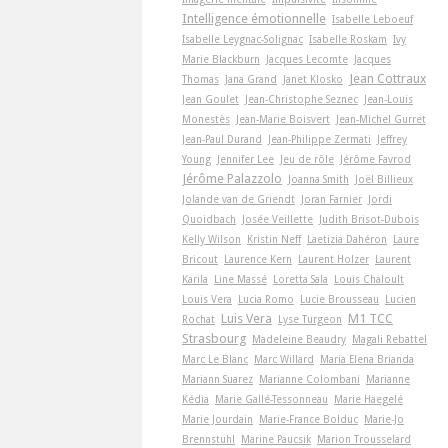
Intelligence émotionnelle
Isabelle Leboeuf
Isabelle Leygnac-Solignac
Isabelle Roskam
Ivy
Marie Blackburn
Jacques Lecomte
Jacques
Jean Cottraux
Thomas
Jana Grand
Janet Klosko
Jean Goulet
Jean-Christophe Seznec
Jean-Louis
Monestès
Jean-Marie Boisvert
Jean-Michel Gurret
Jean-Paul Durand
Jean-Philippe Zermati
Jeffrey
Young
Jennifer Lee
Jeu de rôle
Jérôme Favrod
Jérôme Palazzolo
Joanna Smith
Joël Billieux
Jolande van de Griendt
Joran Farnier
Jordi
Quoidbach
Josée Veillette
Judith Brisot-Dubois
Kelly Wilson
Kristin Neff
Laetizia Dahéron
Laure
Bricout
Laurence Kern
Laurent Holzer
Laurent
Karila
Line Massé
Loretta Sala
Louis Chaloult
Louis Vera
Lucia Romo
Lucie Brousseau
Lucien
Luis Vera
M1 TCC
Rochat
Lyse Turgeon
Strasbourg
Madeleine Beaudry
Magali Rebattel
Marc Le Blanc
Marc Willard
Maria Elena Brianda
Mariann Suarez
Marianne Colombani
Marianne
Kédia
Marie Gallé-Tessonneau
Marie Haegelé
Marie Jourdain
Marie-France Bolduc
Marie-Jo
Brennstuhl
Marine Paucsik
Marion Trousselard