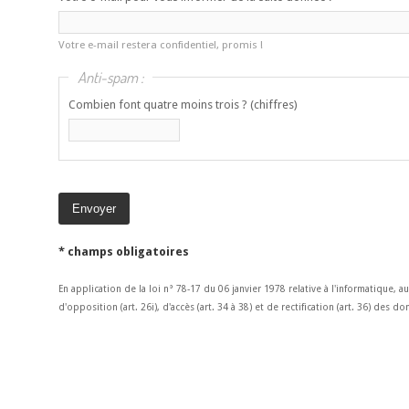
Votre e-mail restera confidentiel, promis !
Anti-spam :
Combien font quatre moins trois ? (chiffres)
* champs obligatoires
En application de la loi n° 78-17 du 06 janvier 1978 relative à l'informatique, a
d'opposition (art. 26i), d'accès (art. 34 à 38) et de rectification (art. 36) des