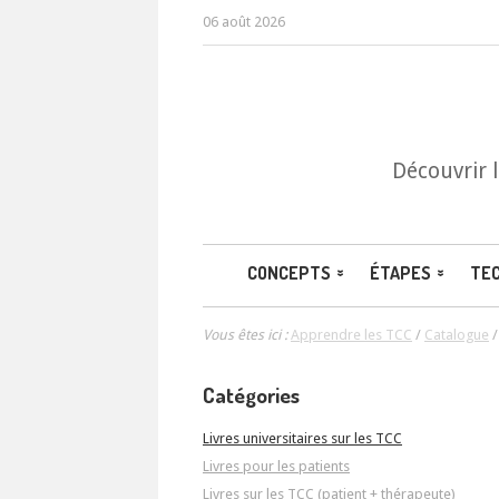
06 août 2026
Découvrir 
CONCEPTS
ÉTAPES
TE
Vous êtes ici :
Apprendre les TCC
/
Catalogue
Catégories
Livres universitaires sur les TCC
Livres pour les patients
Livres sur les TCC (patient + thérapeute)