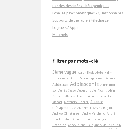
Bandes dessinées Thérapeutiques
Echelles psychométriques - Questionnaires
Supports de thérapie à télécharger
Logiciels / Apps
Matériels
Filtrer par mots-clé
3ème vague
Aaron Beck
Abdel Halim
ACT.
Boudoukha
Accompagnement Parental
Adolescents
Addiction
Affirmation de
soi
Agnès Cassé
Agoraphobie
Aidant
Alain
Perroud
Alain Sauteraud
Alain Tortosa
Alan
Alliance
Marlatt
Alexandre Heeren
thérapeutique
Alzheimer
Amaria Baghdadli
Andrew Christensen
André Marchand
André
Quaderi
Anne Gramond
Anne-Françoise
Chaperon
Anne-Hélène Clair
Anne-Marie Cariou-