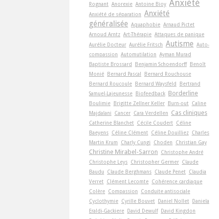
Anxiété
Rognant
Anorexie
Antoine Bioy
Anxiété
Anxiété de séparation
généralisée
Aquaphobie
Arnaud Pictet
Arnoud Arntz
Art-Thérapie
Attaques de panique
Autisme
Aurélie Docteur
Aurélie Fritsch
Auto-
compassion
Automutilation
Ayman Murad
Baptiste Brossard
Benjamin Schoendorff
Benoît
Monié
Bernard Pascal
Bernard Rouchouse
Bernard Roucoule
Bernard Waysfeld
Bertrand
Borderline
Samuel-Lajeunesse
Biofeedback
Boulimie
Brigitte Zellner Keller
Burn-out
Caline
Cas cliniques
Majdalani
Cancer
Cara Verdellen
Catherine Blanchet
Cécile Coudert
Céline
Baeyens
Céline Clément
Céline Douilliez
Charles
Martin Krum
Charly Cungi
Choden
Christian Gay
Christine Mirabel-Sarron
Christophe André
Christophe Leys
Christopher Germer
Claude
Baudu
Claude Berghmans
Claude Penet
Claudia
Verret
Clément Lecomte
Cohérence cardiaque
Colère
Compassion
Conduite antisociale
Cyclothymie
Cyrille Bouvet
Daniel Nollet
Daniela
Eraldi-Gackiere
David Dewulf
David Kingdon