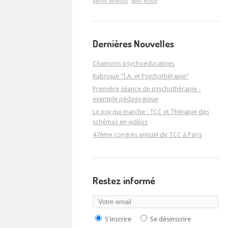
Xavier Amador
Yann Hodé
Dernières Nouvelles
Chansons psychoéducatives
Rubrique "I.A. et Psychothérapie"
Première séance de psychothérapie -
exemple pédagogique
Le psy qui marche : TCC et Thérapie des
schémas en vidéos
47ème congrès annuel de TCC à Paris
Restez informé
S'inscrire
Se désinscrire