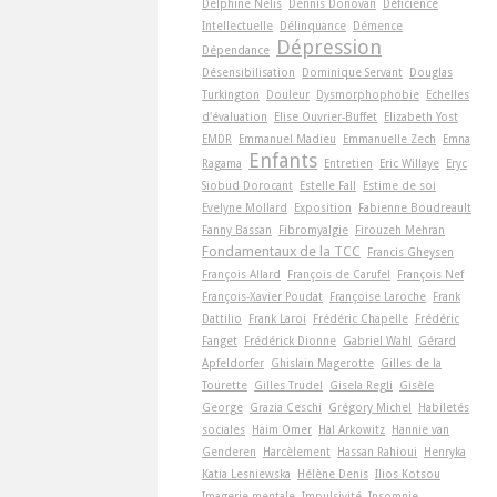
Delphine Nelis
Dennis Donovan
Déficience
Intellectuelle
Délinquance
Démence
Dépression
Dépendance
Désensibilisation
Dominique Servant
Douglas
Turkington
Douleur
Dysmorphophobie
Echelles
d'évaluation
Elise Ouvrier-Buffet
Elizabeth Yost
EMDR
Emmanuel Madieu
Emmanuelle Zech
Emna
Enfants
Ragama
Entretien
Eric Willaye
Eryc
Siobud Dorocant
Estelle Fall
Estime de soi
Evelyne Mollard
Exposition
Fabienne Boudreault
Fanny Bassan
Fibromyalgie
Firouzeh Mehran
Fondamentaux de la TCC
Francis Gheysen
François Allard
François de Carufel
François Nef
François-Xavier Poudat
Françoise Laroche
Frank
Dattilio
Frank Laroi
Frédéric Chapelle
Frédéric
Fanget
Frédérick Dionne
Gabriel Wahl
Gérard
Apfeldorfer
Ghislain Magerotte
Gilles de la
Tourette
Gilles Trudel
Gisela Regli
Gisèle
George
Grazia Ceschi
Grégory Michel
Habiletés
sociales
Haim Omer
Hal Arkowitz
Hannie van
Genderen
Harcèlement
Hassan Rahioui
Henryka
Katia Lesniewska
Hélène Denis
Ilios Kotsou
Imagerie mentale
Impulsivité
Insomnie