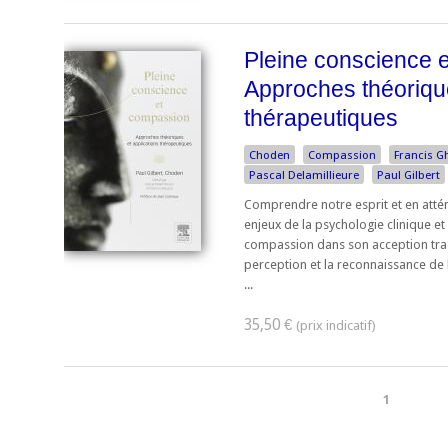
Pleine conscience 
Approches théorique
thérapeutiques
Choden
Compassion
Francis G
Pascal Delamillieure
Paul Gilbert
Comprendre notre esprit et en att
enjeux de la psychologie clinique e
compassion dans son acception tradi
perception et la reconnaissance de l
...
35,50 €
1