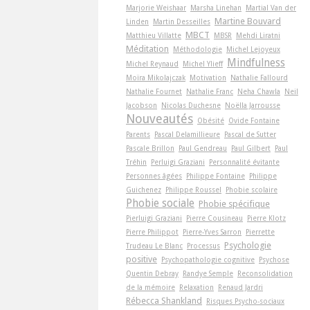
Marjorie Weishaar
Marsha Linehan
Martial Van der
Martine Bouvard
Linden
Martin Desseilles
MBCT
Matthieu Villatte
MBSR
Mehdi Liratni
Méditation
Méthodologie
Michel Lejoyeux
Mindfulness
Michel Reynaud
Michel Ylieff
Moïra Mikolajczak
Motivation
Nathalie Fallourd
Nathalie Fournet
Nathalie Franc
Neha Chawla
Neil
Jacobson
Nicolas Duchesne
Noëlla Jarrousse
Nouveautés
Obésité
Ovide Fontaine
Parents
Pascal Delamillieure
Pascal de Sutter
Pascale Brillon
Paul Gendreau
Paul Gilbert
Paul
Tréhin
Perluigi Graziani
Personnalité évitante
Personnes âgées
Philippe Fontaine
Philippe
Guichenez
Philippe Roussel
Phobie scolaire
Phobie sociale
Phobie spécifique
Pierluigi Graziani
Pierre Cousineau
Pierre Klotz
Pierre Philippot
Pierre-Yves Sarron
Pierrette
Psychologie
Trudeau Le Blanc
Processus
positive
Psychopathologie cognitive
Psychose
Quentin Debray
Randye Semple
Reconsolidation
de la mémoire
Relaxation
Renaud Jardri
Rébecca Shankland
Risques Psycho-sociaux