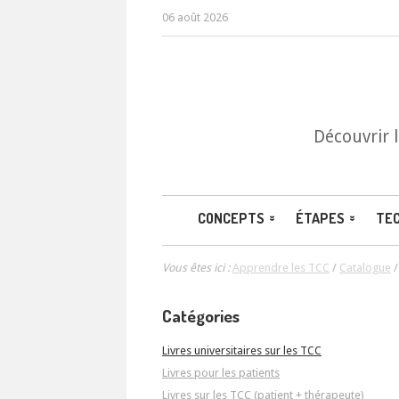
06 août 2026
Découvrir 
CONCEPTS
ÉTAPES
TE
Vous êtes ici :
Apprendre les TCC
/
Catalogue
Catégories
Livres universitaires sur les TCC
Livres pour les patients
Livres sur les TCC (patient + thérapeute)