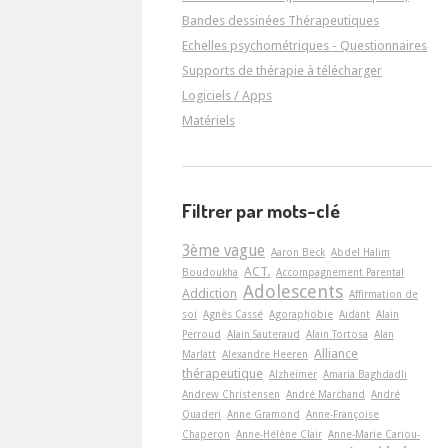
Bandes dessinées Thérapeutiques
Echelles psychométriques - Questionnaires
Supports de thérapie à télécharger
Logiciels / Apps
Matériels
Filtrer par mots-clé
3ème vague
Aaron Beck
Abdel Halim
ACT.
Boudoukha
Accompagnement Parental
Adolescents
Addiction
Affirmation de
soi
Agnès Cassé
Agoraphobie
Aidant
Alain
Perroud
Alain Sauteraud
Alain Tortosa
Alan
Alliance
Marlatt
Alexandre Heeren
thérapeutique
Alzheimer
Amaria Baghdadli
Andrew Christensen
André Marchand
André
Quaderi
Anne Gramond
Anne-Françoise
Chaperon
Anne-Hélène Clair
Anne-Marie Cariou-