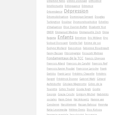
Delphine Nelis
Dennis Donovan
Déficience
Intellectuelle
Délinquance
Démence
Dépression
Dépendance
Désensibilisation
Dominique Servant
Douglas
Turkington
Douleur
Dysmorphophobie
Echelles
d'évaluation
Elise Ouvrier-Buffet
Elizabeth Yost
EMDR
Emmanuel Madieu
Emmanuelle Zech
Emna
Enfants
Ragama
Entretien
Eric Willaye
Eryc
Siobud Dorocant
Estelle Fall
Estime de soi
Evelyne Mollard
Exposition
Fabienne Boudreault
Fanny Bassan
Fibromyalgie
Firouzeh Mehran
Fondamentaux de la TCC
Francis Gheysen
François Allard
François de Carufel
François Nef
François-Xavier Poudat
Françoise Laroche
Frank
Dattilio
Frank Laroi
Frédéric Chapelle
Frédéric
Fanget
Frédérick Dionne
Gabriel Wahl
Gérard
Apfeldorfer
Ghislain Magerotte
Gilles de la
Tourette
Gilles Trudel
Gisela Regli
Gisèle
George
Grazia Ceschi
Grégory Michel
Habiletés
sociales
Haim Omer
Hal Arkowitz
Hannie van
Genderen
Harcèlement
Hassan Rahioui
Henryka
Katia Lesniewska
Hélène Denis
Ilios Kotsou
Imagerie mentale
Impulsivité
Insomnie