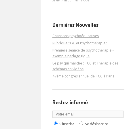
Xavier Amador
Yann Hodé
Dernières Nouvelles
Chansons psychoéducatives
Rubrique "I.A. et Psychothérapie"
Première séance de psychothérapie -
exemple pédagogique
Le psy qui marche : TCC et Thérapie des
schémas en vidéos
47ème congrès annuel de TCC à Paris
Restez informé
S'inscrire
Se désinscrire