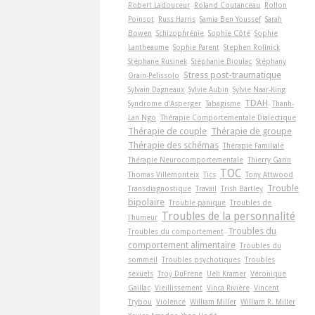
Robert Ladouceur
Roland Coutanceau
Rollon
Poinsot
Russ Harris
Samia Ben Youssef
Sarah
Bowen
Schizophrénie
Sophie Côté
Sophie
Lantheaume
Sophie Parent
Stephen Rollnick
Stéphane Rusinek
Stéphanie Bioulac
Stéphany
Stress post-traumatique
Orain-Pelissolo
Sylvain Dagneaux
Sylvie Aubin
Sylvie Naar-King
TDAH
Syndrome d'Asperger
Tabagisme
Thanh-
Lan Ngo
Thérapie Comportementale Dialectique
Thérapie de couple
Thérapie de groupe
Thérapie des schémas
Thérapie Familiale
Thérapie Neurocomportementale
Thierry Garin
TOC
Thomas Villemonteix
Tics
Tony Attwood
Trouble
Transdiagnostique
Travail
Trish Bartley
bipolaire
Trouble panique
Troubles de
Troubles de la personnalité
l'humeur
Troubles du
Troubles du comportement
comportement alimentaire
Troubles du
sommeil
Troubles psychotiques
Troubles
sexuels
Troy DuFrene
Ueli Kramer
Véronique
Gaillac
Vieillissement
Vinca Rivière
Vincent
Trybou
Violence
William Miller
William R. Miller