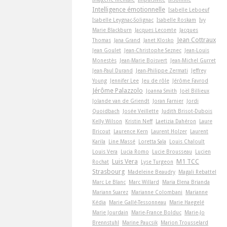
Intelligence émotionnelle
Isabelle Leboeuf
Isabelle Leygnac-Solignac
Isabelle Roskam
Ivy
Marie Blackburn
Jacques Lecomte
Jacques
Jean Cottraux
Thomas
Jana Grand
Janet Klosko
Jean Goulet
Jean-Christophe Seznec
Jean-Louis
Monestès
Jean-Marie Boisvert
Jean-Michel Gurret
Jean-Paul Durand
Jean-Philippe Zermati
Jeffrey
Young
Jennifer Lee
Jeu de rôle
Jérôme Favrod
Jérôme Palazzolo
Joanna Smith
Joël Billieux
Jolande van de Griendt
Joran Farnier
Jordi
Quoidbach
Josée Veillette
Judith Brisot-Dubois
Kelly Wilson
Kristin Neff
Laetizia Dahéron
Laure
Bricout
Laurence Kern
Laurent Holzer
Laurent
Karila
Line Massé
Loretta Sala
Louis Chaloult
Louis Vera
Lucia Romo
Lucie Brousseau
Lucien
Luis Vera
M1 TCC
Rochat
Lyse Turgeon
Strasbourg
Madeleine Beaudry
Magali Rebattel
Marc Le Blanc
Marc Willard
Maria Elena Brianda
Mariann Suarez
Marianne Colombani
Marianne
Kédia
Marie Gallé-Tessonneau
Marie Haegelé
Marie Jourdain
Marie-France Bolduc
Marie-Jo
Brennstuhl
Marine Paucsik
Marion Trousselard