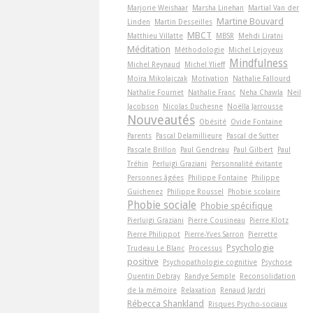
Marjorie Weishaar
Marsha Linehan
Martial Van der
Martine Bouvard
Linden
Martin Desseilles
MBCT
Matthieu Villatte
MBSR
Mehdi Liratni
Méditation
Méthodologie
Michel Lejoyeux
Mindfulness
Michel Reynaud
Michel Ylieff
Moïra Mikolajczak
Motivation
Nathalie Fallourd
Nathalie Fournet
Nathalie Franc
Neha Chawla
Neil
Jacobson
Nicolas Duchesne
Noëlla Jarrousse
Nouveautés
Obésité
Ovide Fontaine
Parents
Pascal Delamillieure
Pascal de Sutter
Pascale Brillon
Paul Gendreau
Paul Gilbert
Paul
Tréhin
Perluigi Graziani
Personnalité évitante
Personnes âgées
Philippe Fontaine
Philippe
Guichenez
Philippe Roussel
Phobie scolaire
Phobie sociale
Phobie spécifique
Pierluigi Graziani
Pierre Cousineau
Pierre Klotz
Pierre Philippot
Pierre-Yves Sarron
Pierrette
Psychologie
Trudeau Le Blanc
Processus
positive
Psychopathologie cognitive
Psychose
Quentin Debray
Randye Semple
Reconsolidation
de la mémoire
Relaxation
Renaud Jardri
Rébecca Shankland
Risques Psycho-sociaux