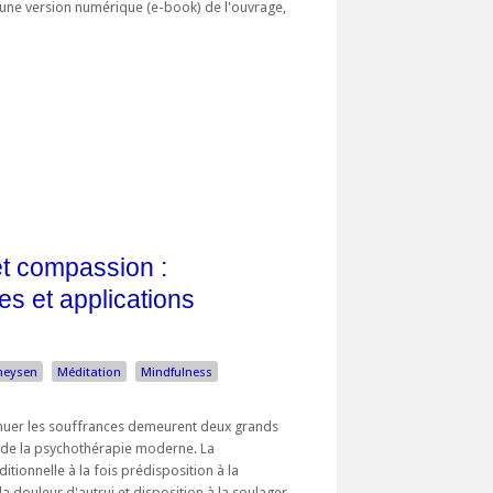
d'une version numérique (e-book) de l'ouvrage,
et compassion :
s et applications
heysen
Méditation
Mindfulness
énuer les souffrances demeurent deux grands
t de la psychothérapie moderne. La
tionnelle à la fois prédisposition à la
a douleur d'autrui et disposition à la soulager