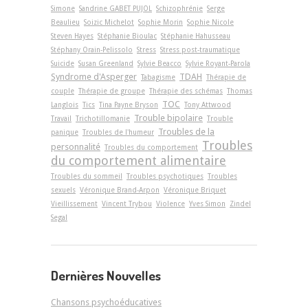
Simone
Sandrine GABET PUJOL
Schizophrénie
Serge
Beaulieu
Soizic Michelot
Sophie Morin
Sophie Nicole
Steven Hayes
Stéphanie Bioulac
Stéphanie Hahusseau
Stéphany Orain-Pelissolo
Stress
Stress post-traumatique
Suicide
Susan Greenland
Sylvie Beacco
Sylvie Royant-Parola
Syndrome d'Asperger
TDAH
Tabagisme
Thérapie de
couple
Thérapie de groupe
Thérapie des schémas
Thomas
TOC
Langlois
Tics
Tina Payne Bryson
Tony Attwood
Trouble bipolaire
Travail
Trichotillomanie
Trouble
Troubles de la
panique
Troubles de l'humeur
Troubles
personnalité
Troubles du comportement
du comportement alimentaire
Troubles du sommeil
Troubles psychotiques
Troubles
sexuels
Véronique Brand-Arpon
Véronique Briquet
Vieillissement
Vincent Trybou
Violence
Yves Simon
Zindel
Segal
Dernières Nouvelles
Chansons psychoéducatives