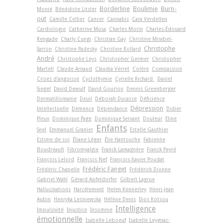
Borderline
Boulimie
Burn-
Monié
Bénédicte Litzler
out
Camille Cellier
Cancer
Cannabis
Cara Verdellen
Cardiologie
Catherine Musa
Charles Morin
Charles-Édouard
Rengade
Charly Cungi
Christian Gay
Christine Mirabel-
Christophe
Sarron
Christine Padesky
Christine Rollard
André
Christophe Leys
Christopher Germer
Christopher
Martell
Claude Arnaud
Claudia Verret
Colère
Compassion
Crises d'angoisse
Cyclothymie
Cyrielle Richard
Daniel
Siegel
David Dewulf
David Gourion
Dennis Greenberger
Dermatillomanie
Deuil
Déborah Ducasse
Déficience
Dépression
Intellectuelle
Démence
Dépendance
Didier
Pleux
Dominique Page
Dominique Servant
Douleur
Eline
Enfants
Snel
Emmanuel Granier
Estelle Gauthier
Estime de soi
Éliane Léger
Élie Hantouche
Fabienne
Boudreault
Fibromyalgie
Franck Lamagnère
Franck Peyré
François Lelord
François Nef
François-Xavier Poudat
Frédéric Fanget
Frédéric Chapelle
Frédérick Dionne
Gabriel Wahl
Gérard Apfeldorfer
Gilbert Lagrue
Hallucinations
Harcèlement
Helen Kennerley
Henri-Jean
Aubin
Henryka Lesniewska
Hélène Denis
Ilios Kotsou
Intelligence
Impulsivité
Injustice
Insomnie
émotionnelle
Isabelle Leboeuf
Isabelle Leygnac-