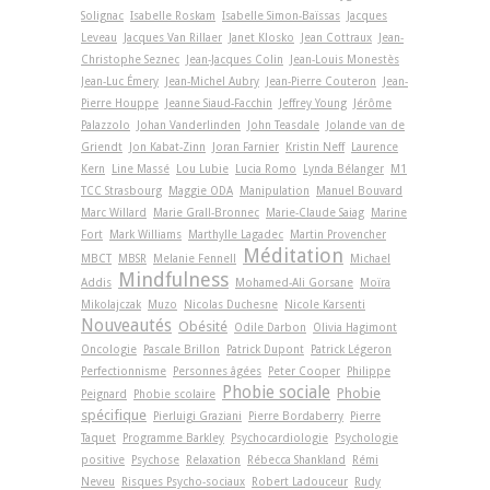
Solignac
Isabelle Roskam
Isabelle Simon-Baïssas
Jacques
Leveau
Jacques Van Rillaer
Janet Klosko
Jean Cottraux
Jean-
Christophe Seznec
Jean-Jacques Colin
Jean-Louis Monestès
Jean-Luc Émery
Jean-Michel Aubry
Jean-Pierre Couteron
Jean-
Pierre Houppe
Jeanne Siaud-Facchin
Jeffrey Young
Jérôme
Palazzolo
Johan Vanderlinden
John Teasdale
Jolande van de
Griendt
Jon Kabat-Zinn
Joran Farnier
Kristin Neff
Laurence
Kern
Line Massé
Lou Lubie
Lucia Romo
Lynda Bélanger
M1
TCC Strasbourg
Maggie ODA
Manipulation
Manuel Bouvard
Marc Willard
Marie Grall-Bronnec
Marie-Claude Saiag
Marine
Fort
Mark Williams
Marthylle Lagadec
Martin Provencher
Méditation
MBCT
MBSR
Melanie Fennell
Michael
Mindfulness
Addis
Mohamed-Ali Gorsane
Moïra
Mikolajczak
Muzo
Nicolas Duchesne
Nicole Karsenti
Nouveautés
Obésité
Odile Darbon
Olivia Hagimont
Oncologie
Pascale Brillon
Patrick Dupont
Patrick Légeron
Perfectionnisme
Personnes âgées
Peter Cooper
Philippe
Phobie sociale
Phobie
Peignard
Phobie scolaire
spécifique
Pierluigi Graziani
Pierre Bordaberry
Pierre
Taquet
Programme Barkley
Psychocardiologie
Psychologie
positive
Psychose
Relaxation
Rébecca Shankland
Rémi
Neveu
Risques Psycho-sociaux
Robert Ladouceur
Rudy