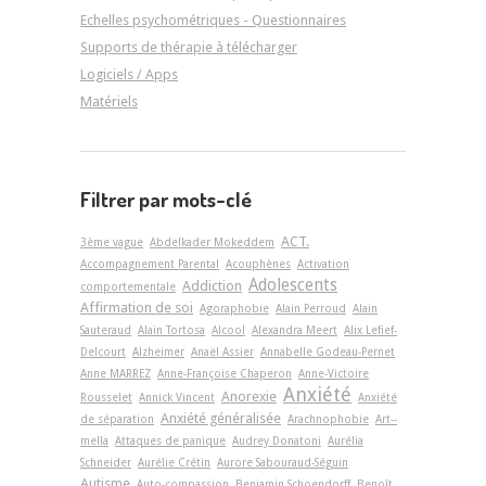
Echelles psychométriques - Questionnaires
Supports de thérapie à télécharger
Logiciels / Apps
Matériels
Filtrer par mots-clé
ACT.
3ème vague
Abdelkader Mokeddem
Accompagnement Parental
Acouphènes
Activation
Adolescents
Addiction
comportementale
Affirmation de soi
Agoraphobie
Alain Perroud
Alain
Sauteraud
Alain Tortosa
Alcool
Alexandra Meert
Alix Lefief-
Delcourt
Alzheimer
Anaël Assier
Annabelle Godeau-Pernet
Anne MARREZ
Anne-Françoise Chaperon
Anne-Victoire
Anxiété
Anorexie
Rousselet
Annick Vincent
Anxiété
Anxiété généralisée
de séparation
Arachnophobie
Art-­
mella
Attaques de panique
Audrey Donatoni
Aurélia
Schneider
Aurélie Crétin
Aurore Sabouraud-Séguin
Autisme
Auto-compassion
Benjamin Schoendorff
Benoît