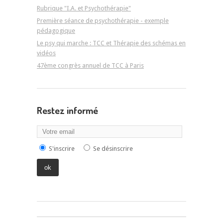
Rubrique "I.A. et Psychothérapie"
Première séance de psychothérapie - exemple
pédagogique
Le psy qui marche : TCC et Thérapie des schémas en
vidéos
47ème congrès annuel de TCC à Paris
Restez informé
S'inscrire
Se désinscrire