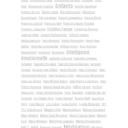
Pleux
Dominique Page
Dominique Servant
Douleur
Eline
Enfants
Snel
Emmanuel Granier
Estelle Gauthier
Estime de soi
Éliane Léger
Élie Hantouche
Fabienne
Boudreault
Fibromyalgie
Franck Lamagnère
Franck Peyré
François Lelord
François Nef
François-Xavier Poudat
Frédéric Fanget
Frédéric Chapelle
Frédérick Dionne
Gabriel Wahl
Gérard Apfeldorfer
Gilbert Lagrue
Hallucinations
Harcèlement
Helen Kennerley
Henri-Jean
Aubin
Henryka Lesniewska
Hélène Denis
Ilios Kotsou
Intelligence
Impulsivité
Injustice
Insomnie
émotionnelle
Isabelle Leboeuf
Isabelle Leygnac-
Solignac
Isabelle Roskam
Isabelle Simon-Baïssas
Jacques
Leveau
Jacques Van Rillaer
Janet Klosko
Jean Cottraux
Jean-
Christophe Seznec
Jean-Jacques Colin
Jean-Louis Monestès
Jean-Luc Émery
Jean-Michel Aubry
Jean-Pierre Couteron
Jean-
Pierre Houppe
Jeanne Siaud-Facchin
Jeffrey Young
Jérôme
Palazzolo
Johan Vanderlinden
John Teasdale
Jolande van de
Griendt
Jon Kabat-Zinn
Joran Farnier
Kristin Neff
Laurence
Kern
Line Massé
Lou Lubie
Lucia Romo
Lynda Bélanger
M1
TCC Strasbourg
Maggie ODA
Manipulation
Manuel Bouvard
Marc Willard
Marie Grall-Bronnec
Marie-Claude Saiag
Marine
Fort
Mark Williams
Marthylle Lagadec
Martin Provencher
Méditation
MBCT
MBSR
Melanie Fennell
Michael