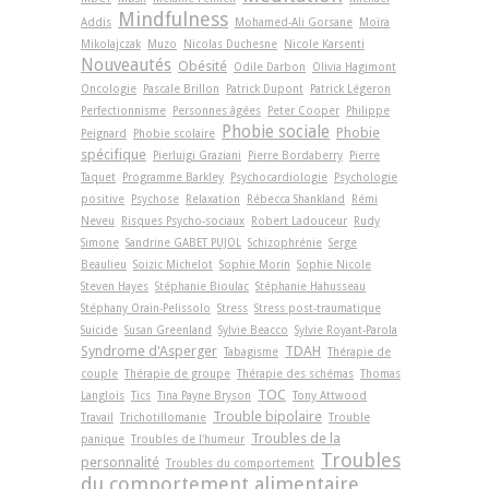
Mindfulness
Addis
Mohamed-Ali Gorsane
Moïra
Mikolajczak
Muzo
Nicolas Duchesne
Nicole Karsenti
Nouveautés
Obésité
Odile Darbon
Olivia Hagimont
Oncologie
Pascale Brillon
Patrick Dupont
Patrick Légeron
Perfectionnisme
Personnes âgées
Peter Cooper
Philippe
Phobie sociale
Phobie
Peignard
Phobie scolaire
spécifique
Pierluigi Graziani
Pierre Bordaberry
Pierre
Taquet
Programme Barkley
Psychocardiologie
Psychologie
positive
Psychose
Relaxation
Rébecca Shankland
Rémi
Neveu
Risques Psycho-sociaux
Robert Ladouceur
Rudy
Simone
Sandrine GABET PUJOL
Schizophrénie
Serge
Beaulieu
Soizic Michelot
Sophie Morin
Sophie Nicole
Steven Hayes
Stéphanie Bioulac
Stéphanie Hahusseau
Stéphany Orain-Pelissolo
Stress
Stress post-traumatique
Suicide
Susan Greenland
Sylvie Beacco
Sylvie Royant-Parola
Syndrome d'Asperger
TDAH
Tabagisme
Thérapie de
couple
Thérapie de groupe
Thérapie des schémas
Thomas
TOC
Langlois
Tics
Tina Payne Bryson
Tony Attwood
Trouble bipolaire
Travail
Trichotillomanie
Trouble
Troubles de la
panique
Troubles de l'humeur
Troubles
personnalité
Troubles du comportement
du comportement alimentaire