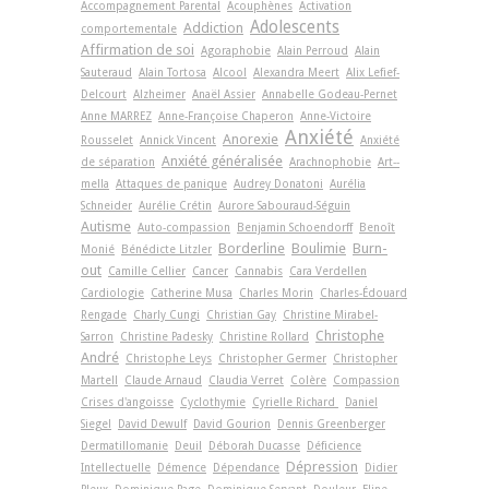
Accompagnement Parental
Acouphènes
Activation
Adolescents
Addiction
comportementale
Affirmation de soi
Agoraphobie
Alain Perroud
Alain
Sauteraud
Alain Tortosa
Alcool
Alexandra Meert
Alix Lefief-
Delcourt
Alzheimer
Anaël Assier
Annabelle Godeau-Pernet
Anne MARREZ
Anne-Françoise Chaperon
Anne-Victoire
Anxiété
Anorexie
Rousselet
Annick Vincent
Anxiété
Anxiété généralisée
de séparation
Arachnophobie
Art-­
mella
Attaques de panique
Audrey Donatoni
Aurélia
Schneider
Aurélie Crétin
Aurore Sabouraud-Séguin
Autisme
Auto-compassion
Benjamin Schoendorff
Benoît
Borderline
Boulimie
Burn-
Monié
Bénédicte Litzler
out
Camille Cellier
Cancer
Cannabis
Cara Verdellen
Cardiologie
Catherine Musa
Charles Morin
Charles-Édouard
Rengade
Charly Cungi
Christian Gay
Christine Mirabel-
Christophe
Sarron
Christine Padesky
Christine Rollard
André
Christophe Leys
Christopher Germer
Christopher
Martell
Claude Arnaud
Claudia Verret
Colère
Compassion
Crises d'angoisse
Cyclothymie
Cyrielle Richard
Daniel
Siegel
David Dewulf
David Gourion
Dennis Greenberger
Dermatillomanie
Deuil
Déborah Ducasse
Déficience
Dépression
Intellectuelle
Démence
Dépendance
Didier