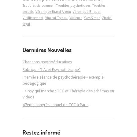
Troubles du sommeil
Troubles psychotiques
Troubles
sexuels
Véronique Brand-Arpon
Véronique Briquet
Vieillissement
Vincent Trybou
Violence
Yves Simon
Zindel
Segal
Dernières Nouvelles
Chansons psychoéducatives
Rubrique "I.A. et Psychothérapie"
Première séance de psychothérapie - exemple
pédagogique
Le psy qui marche : TCC et Thérapie des schémas en
vidéos
47ème congrès annuel de TCC à Paris
Restez informé