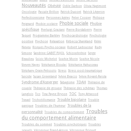
Nouveautés
Obésité
Odile Darbon
Olivia Hagimont
Oncologie
Pascale Brillon
Patrick Dupont
Patrick Légeron
Perfectionnisme
Personnes âgées
Peter Cooper
Philippe
Phobie sociale
Phobie
Peignard
Phobie scolaire
spécifique
Pierluigi Graziani
Pierre Bordaberry
Pierre
Taquet
Programme Barkley
Psychocardiologie
Psychologie
positive
Psychose
Relaxation
Rébecca Shankland
Rémi
Neveu
Risques Psycho-sociaux
Robert Ladouceur
Rudy
Simone
Sandrine GABET PUJOL
Schizophrénie
Serge
Beaulieu
Soizic Michelot
Sophie Morin
Sophie Nicole
Steven Hayes
Stéphanie Bioulac
Stéphanie Hahusseau
Stéphany Orain-Pelissolo
Stress
Stress post-traumatique
Suicide
Susan Greenland
Sylvie Beacco
Sylvie Royant-Parola
Syndrome d'Asperger
TDAH
Tabagisme
Thérapie de
couple
Thérapie de groupe
Thérapie des schémas
Thomas
TOC
Langlois
Tics
Tina Payne Bryson
Tony Attwood
Trouble bipolaire
Travail
Trichotillomanie
Trouble
Troubles de la
panique
Troubles de l'humeur
Troubles
personnalité
Troubles du comportement
du comportement alimentaire
Troubles du sommeil
Troubles psychotiques
Troubles
sexuels
Véronique Brand-Arpon
Véronique Briquet