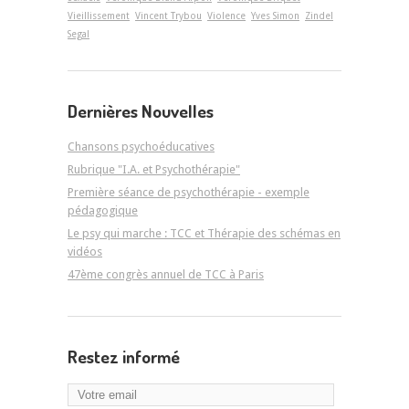
Vieillissement
Vincent Trybou
Violence
Yves Simon
Zindel
Segal
Dernières Nouvelles
Chansons psychoéducatives
Rubrique "I.A. et Psychothérapie"
Première séance de psychothérapie - exemple
pédagogique
Le psy qui marche : TCC et Thérapie des schémas en
vidéos
47ème congrès annuel de TCC à Paris
Restez informé