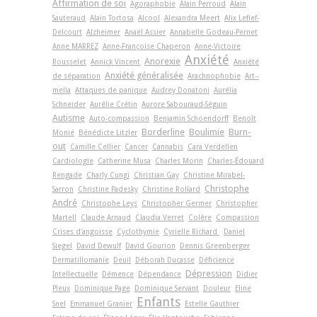
Affirmation de soi
Agoraphobie
Alain Perroud
Alain
Sauteraud
Alain Tortosa
Alcool
Alexandra Meert
Alix Lefief-
Delcourt
Alzheimer
Anaël Assier
Annabelle Godeau-Pernet
Anne MARREZ
Anne-Françoise Chaperon
Anne-Victoire
Anxiété
Anorexie
Rousselet
Annick Vincent
Anxiété
Anxiété généralisée
de séparation
Arachnophobie
Art-­
mella
Attaques de panique
Audrey Donatoni
Aurélia
Schneider
Aurélie Crétin
Aurore Sabouraud-Séguin
Autisme
Auto-compassion
Benjamin Schoendorff
Benoît
Borderline
Boulimie
Burn-
Monié
Bénédicte Litzler
out
Camille Cellier
Cancer
Cannabis
Cara Verdellen
Cardiologie
Catherine Musa
Charles Morin
Charles-Édouard
Rengade
Charly Cungi
Christian Gay
Christine Mirabel-
Christophe
Sarron
Christine Padesky
Christine Rollard
André
Christophe Leys
Christopher Germer
Christopher
Martell
Claude Arnaud
Claudia Verret
Colère
Compassion
Crises d'angoisse
Cyclothymie
Cyrielle Richard
Daniel
Siegel
David Dewulf
David Gourion
Dennis Greenberger
Dermatillomanie
Deuil
Déborah Ducasse
Déficience
Dépression
Intellectuelle
Démence
Dépendance
Didier
Pleux
Dominique Page
Dominique Servant
Douleur
Eline
Enfants
Snel
Emmanuel Granier
Estelle Gauthier