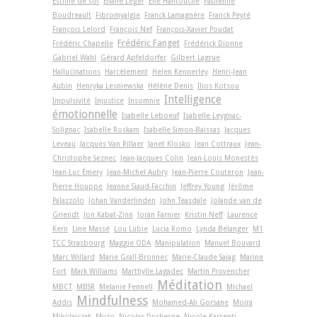
Estime de soi
Éliane Léger
Élie Hantouche
Fabienne
Boudreault
Fibromyalgie
Franck Lamagnère
Franck Peyré
François Lelord
François Nef
François-Xavier Poudat
Frédéric Fanget
Frédéric Chapelle
Frédérick Dionne
Gabriel Wahl
Gérard Apfeldorfer
Gilbert Lagrue
Hallucinations
Harcèlement
Helen Kennerley
Henri-Jean
Aubin
Henryka Lesniewska
Hélène Denis
Ilios Kotsou
Intelligence
Impulsivité
Injustice
Insomnie
émotionnelle
Isabelle Leboeuf
Isabelle Leygnac-
Solignac
Isabelle Roskam
Isabelle Simon-Baïssas
Jacques
Leveau
Jacques Van Rillaer
Janet Klosko
Jean Cottraux
Jean-
Christophe Seznec
Jean-Jacques Colin
Jean-Louis Monestès
Jean-Luc Émery
Jean-Michel Aubry
Jean-Pierre Couteron
Jean-
Pierre Houppe
Jeanne Siaud-Facchin
Jeffrey Young
Jérôme
Palazzolo
Johan Vanderlinden
John Teasdale
Jolande van de
Griendt
Jon Kabat-Zinn
Joran Farnier
Kristin Neff
Laurence
Kern
Line Massé
Lou Lubie
Lucia Romo
Lynda Bélanger
M1
TCC Strasbourg
Maggie ODA
Manipulation
Manuel Bouvard
Marc Willard
Marie Grall-Bronnec
Marie-Claude Saiag
Marine
Fort
Mark Williams
Marthylle Lagadec
Martin Provencher
Méditation
MBCT
MBSR
Melanie Fennell
Michael
Mindfulness
Addis
Mohamed-Ali Gorsane
Moïra
Mikolajczak
Muzo
Nicolas Duchesne
Nicole Karsenti