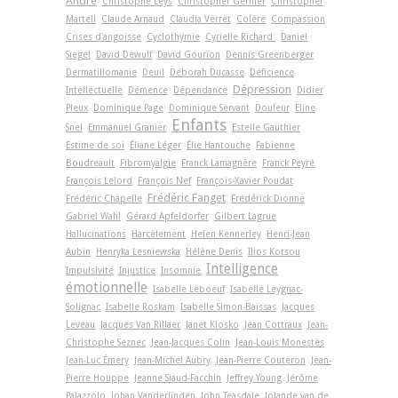
André
Christophe Leys
Christopher Germer
Christopher
Martell
Claude Arnaud
Claudia Verret
Colère
Compassion
Crises d'angoisse
Cyclothymie
Cyrielle Richard
Daniel
Siegel
David Dewulf
David Gourion
Dennis Greenberger
Dermatillomanie
Deuil
Déborah Ducasse
Déficience
Dépression
Intellectuelle
Démence
Dépendance
Didier
Pleux
Dominique Page
Dominique Servant
Douleur
Eline
Enfants
Snel
Emmanuel Granier
Estelle Gauthier
Estime de soi
Éliane Léger
Élie Hantouche
Fabienne
Boudreault
Fibromyalgie
Franck Lamagnère
Franck Peyré
François Lelord
François Nef
François-Xavier Poudat
Frédéric Fanget
Frédéric Chapelle
Frédérick Dionne
Gabriel Wahl
Gérard Apfeldorfer
Gilbert Lagrue
Hallucinations
Harcèlement
Helen Kennerley
Henri-Jean
Aubin
Henryka Lesniewska
Hélène Denis
Ilios Kotsou
Intelligence
Impulsivité
Injustice
Insomnie
émotionnelle
Isabelle Leboeuf
Isabelle Leygnac-
Solignac
Isabelle Roskam
Isabelle Simon-Baïssas
Jacques
Leveau
Jacques Van Rillaer
Janet Klosko
Jean Cottraux
Jean-
Christophe Seznec
Jean-Jacques Colin
Jean-Louis Monestès
Jean-Luc Émery
Jean-Michel Aubry
Jean-Pierre Couteron
Jean-
Pierre Houppe
Jeanne Siaud-Facchin
Jeffrey Young
Jérôme
Palazzolo
Johan Vanderlinden
John Teasdale
Jolande van de