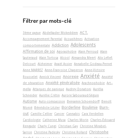
Filtrer par mots-clé
ACT.
3ème vague
Abdelkader Mokeddem
Accompagnement Parental
Acouphènes
Activation
Adolescents
Addiction
comportementale
Affirmation de soi
Agoraphobie
Alain Perroud
Alain
Sauteraud
Alain Tortosa
Alcool
Alexandra Meert
Alix Lefief-
Delcourt
Alzheimer
Anaël Assier
Annabelle Godeau-Pernet
Anne MARREZ
Anne-Françoise Chaperon
Anne-Victoire
Anxiété
Anorexie
Rousselet
Annick Vincent
Anxiété
Anxiété généralisée
de séparation
Arachnophobie
Art-­
mella
Attaques de panique
Audrey Donatoni
Aurélia
Schneider
Aurélie Crétin
Aurore Sabouraud-Séguin
Autisme
Auto-compassion
Benjamin Schoendorff
Benoît
Borderline
Boulimie
Burn-
Monié
Bénédicte Litzler
out
Camille Cellier
Cancer
Cannabis
Cara Verdellen
Cardiologie
Catherine Musa
Charles Morin
Charles-Édouard
Rengade
Charly Cungi
Christian Gay
Christine Mirabel-
Christophe
Sarron
Christine Padesky
Christine Rollard