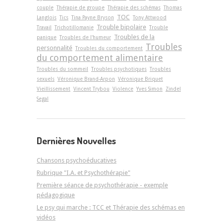
couple
Thérapie de groupe
Thérapie des schémas
Thomas
TOC
Langlois
Tics
Tina Payne Bryson
Tony Attwood
Trouble bipolaire
Travail
Trichotillomanie
Trouble
Troubles de la
panique
Troubles de l'humeur
Troubles
personnalité
Troubles du comportement
du comportement alimentaire
Troubles du sommeil
Troubles psychotiques
Troubles
sexuels
Véronique Brand-Arpon
Véronique Briquet
Vieillissement
Vincent Trybou
Violence
Yves Simon
Zindel
Segal
Dernières Nouvelles
Chansons psychoéducatives
Rubrique "I.A. et Psychothérapie"
Première séance de psychothérapie - exemple
pédagogique
Le psy qui marche : TCC et Thérapie des schémas en
vidéos