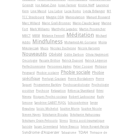
Griendt
Jon Kabat-Zinn
Joran Farnier
Kristin Neff
Laurence
Kern
Line Massé
Lou Lubie
Lucia Romo
Lynda Bélanger
M1
TCC Strasbourg
Maggie ODA
Manipulation
Manuel Bouvard
Marc Willard
Marie Grall-Bronnec
Marie-Claude Saiag
Marine
Fort
Mark Williams
Marthylle Lagadec
Martin Provencher
Méditation
MBCT
MBSR
Melanie Fennell
Michael
Mindfulness
Addis
Mohamed-Ali Gorsane
Moïra
Mikolajczak
Muzo
Nicolas Duchesne
Nicole Karsenti
Nouveautés
Obésité
Odile Darbon
Olivia Hagimont
Oncologie
Pascale Brillon
Patrick Dupont
Patrick Légeron
Perfectionnisme
Personnes âgées
Peter Cooper
Philippe
Phobie sociale
Phobie
Peignard
Phobie scolaire
spécifique
Pierluigi Graziani
Pierre Bordaberry
Pierre
Taquet
Programme Barkley
Psychocardiologie
Psychologie
positive
Psychose
Relaxation
Rébecca Shankland
Rémi
Neveu
Risques Psycho-sociaux
Robert Ladouceur
Rudy
Simone
Sandrine GABET PUJOL
Schizophrénie
Serge
Beaulieu
Soizic Michelot
Sophie Morin
Sophie Nicole
Steven Hayes
Stéphanie Bioulac
Stéphanie Hahusseau
Stéphany Orain-Pelissolo
Stress
Stress post-traumatique
Suicide
Susan Greenland
Sylvie Beacco
Sylvie Royant-Parola
Syndrome d'Asperger
TDAH
Tabagisme
Thérapie de