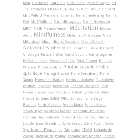
Kern
Line Massé
Lou Lubie
Lucia Romo
Lynda Bélanger
M1
TCC Strasbourg
Maggie ODA
Manipulation
Manuel Bouvard
Marc Willard
Marie Grall-Bronnec
Marie-Claude Saiag
Marine
Fort
Mark Williams
Marthylle Lagadec
Martin Provencher
Méditation
MBCT
MBSR
Melanie Fennell
Michael
Mindfulness
Addis
Mohamed-Ali Gorsane
Moïra
Mikolajczak
Muzo
Nicolas Duchesne
Nicole Karsenti
Nouveautés
Obésité
Odile Darbon
Olivia Hagimont
Oncologie
Pascale Brillon
Patrick Dupont
Patrick Légeron
Perfectionnisme
Personnes âgées
Peter Cooper
Philippe
Phobie sociale
Phobie
Peignard
Phobie scolaire
spécifique
Pierluigi Graziani
Pierre Bordaberry
Pierre
Taquet
Programme Barkley
Psychocardiologie
Psychologie
positive
Psychose
Relaxation
Rébecca Shankland
Rémi
Neveu
Risques Psycho-sociaux
Robert Ladouceur
Rudy
Simone
Sandrine GABET PUJOL
Schizophrénie
Serge
Beaulieu
Soizic Michelot
Sophie Morin
Sophie Nicole
Steven Hayes
Stéphanie Bioulac
Stéphanie Hahusseau
Stéphany Orain-Pelissolo
Stress
Stress post-traumatique
Suicide
Susan Greenland
Sylvie Beacco
Sylvie Royant-Parola
Syndrome d'Asperger
TDAH
Tabagisme
Thérapie de
couple
Thérapie de groupe
Thérapie des schémas
Thomas