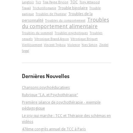
TOC
Langlois
Tics
Tina Payne Bryson
Tony Attwood
Trouble bipolaire
Travail
Trichotillomanie
Trouble
Troubles de la
panique
Troubles de l'humeur
Troubles
personnalité
Troubles du comportement
du comportement alimentaire
Troubles du sommeil
Troubles psychotiques
Troubles
sexuels
Véronique Brand-Arpon
Véronique Briquet
Vieillissement
Vincent Trybou
Violence
Yves Simon
Zindel
Segal
Dernières Nouvelles
Chansons psychoéducatives
Rubrique "I.A. et Psychothérapie"
Première séance de psychothérapie - exemple
pédagogique
Le psy qui marche : TCC et Thérapie des schémas en
vidéos
47ème congrès annuel de TCC à Paris