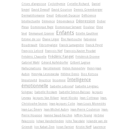
Crises d'angoisse
Cyclothymie
Cyrielle Richard
Daniel
Siegel
David Dewulf
David Gourion
Dennis Greenberger
Dermatillomanie
Deuil
Déborah Ducasse
Déficience
Dépression
Intellectuelle
Démence
Dépendance
Didier
Pleux
Dominique Page
Dominique Servant
Douleur
Eline
Enfants
Snel
Emmanuel Granier
Estelle Gauthier
Estime de soi
Éliane Léger
Élie Hantouche
Fabienne
Boudreault
Fibromyalgie
Franck Lamagnère
Franck Peyré
François Lelord
François Nef
François-Xavier Poudat
Frédéric Fanget
Frédéric Chapelle
Frédérick Dionne
Gabriel Wahl
Gérard Apfeldorfer
Gilbert Lagrue
Hallucinations
Harcèlement
Helen Kennerley
Henri-Jean
Aubin
Henryka Lesniewska
Hélène Denis
Ilios Kotsou
Intelligence
Impulsivité
Injustice
Insomnie
émotionnelle
Isabelle Leboeuf
Isabelle Leygnac-
Solignac
Isabelle Roskam
Isabelle Simon-Baïssas
Jacques
Leveau
Jacques Van Rillaer
Janet Klosko
Jean Cottraux
Jean-
Christophe Seznec
Jean-Jacques Colin
Jean-Louis Monestès
Jean-Luc Émery
Jean-Michel Aubry
Jean-Pierre Couteron
Jean-
Pierre Houppe
Jeanne Siaud-Facchin
Jeffrey Young
Jérôme
Palazzolo
Johan Vanderlinden
John Teasdale
Jolande van de
Griendt
Jon Kabat-Zinn
Joran Farnier
Kristin Neff
Laurence