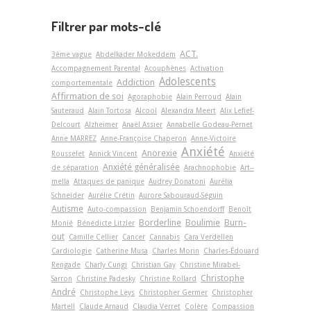
Filtrer par mots-clé
ACT.
3ème vague
Abdelkader Mokeddem
Accompagnement Parental
Acouphènes
Activation
Adolescents
Addiction
comportementale
Affirmation de soi
Agoraphobie
Alain Perroud
Alain
Sauteraud
Alain Tortosa
Alcool
Alexandra Meert
Alix Lefief-
Delcourt
Alzheimer
Anaël Assier
Annabelle Godeau-Pernet
Anne MARREZ
Anne-Françoise Chaperon
Anne-Victoire
Anxiété
Anorexie
Rousselet
Annick Vincent
Anxiété
Anxiété généralisée
de séparation
Arachnophobie
Art-­
mella
Attaques de panique
Audrey Donatoni
Aurélia
Schneider
Aurélie Crétin
Aurore Sabouraud-Séguin
Autisme
Auto-compassion
Benjamin Schoendorff
Benoît
Borderline
Boulimie
Burn-
Monié
Bénédicte Litzler
out
Camille Cellier
Cancer
Cannabis
Cara Verdellen
Cardiologie
Catherine Musa
Charles Morin
Charles-Édouard
Rengade
Charly Cungi
Christian Gay
Christine Mirabel-
Christophe
Sarron
Christine Padesky
Christine Rollard
André
Christophe Leys
Christopher Germer
Christopher
Martell
Claude Arnaud
Claudia Verret
Colère
Compassion