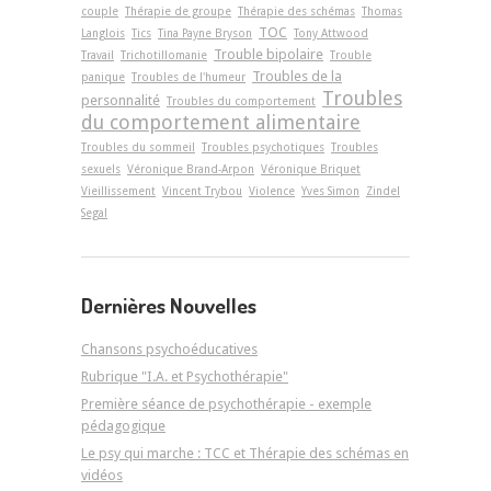
couple
Thérapie de groupe
Thérapie des schémas
Thomas
TOC
Langlois
Tics
Tina Payne Bryson
Tony Attwood
Trouble bipolaire
Travail
Trichotillomanie
Trouble
Troubles de la
panique
Troubles de l'humeur
Troubles
personnalité
Troubles du comportement
du comportement alimentaire
Troubles du sommeil
Troubles psychotiques
Troubles
sexuels
Véronique Brand-Arpon
Véronique Briquet
Vieillissement
Vincent Trybou
Violence
Yves Simon
Zindel
Segal
Dernières Nouvelles
Chansons psychoéducatives
Rubrique "I.A. et Psychothérapie"
Première séance de psychothérapie - exemple
pédagogique
Le psy qui marche : TCC et Thérapie des schémas en
vidéos