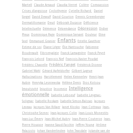
Martell
Claude Arnaud
Claudia Verret
Colère
Compassion
Crises d'angoisse
Cyclothymie
Cyrielle Richard
Daniel
Siegel
David Dewulf
David Gourion
Dennis Greenberger
Dermatillomanie
Deuil
Déborah Ducasse
Déficience
Dépression
Intellectuelle
Démence
Dépendance
Didier
Pleux
Dominique Page
Dominique Servant
Douleur
Eline
Enfants
Snel
Emmanuel Granier
Estelle Gauthier
Estime de soi
Éliane Léger
Élie Hantouche
Fabienne
Boudreault
Fibromyalgie
Franck Lamagnère
Franck Peyré
François Lelord
François Nef
François-Xavier Poudat
Frédéric Fanget
Frédéric Chapelle
Frédérick Dionne
Gabriel Wahl
Gérard Apfeldorfer
Gilbert Lagrue
Hallucinations
Harcèlement
Helen Kennerley
Henri-Jean
Aubin
Henryka Lesniewska
Hélène Denis
Ilios Kotsou
Intelligence
Impulsivité
Injustice
Insomnie
émotionnelle
Isabelle Leboeuf
Isabelle Leygnac-
Solignac
Isabelle Roskam
Isabelle Simon-Baïssas
Jacques
Leveau
Jacques Van Rillaer
Janet Klosko
Jean Cottraux
Jean-
Christophe Seznec
Jean-Jacques Colin
Jean-Louis Monestès
Jean-Luc Émery
Jean-Michel Aubry
Jean-Pierre Couteron
Jean-
Pierre Houppe
Jeanne Siaud-Facchin
Jeffrey Young
Jérôme
Palazzolo
Johan Vanderlinden
John Teasdale
Jolande van de