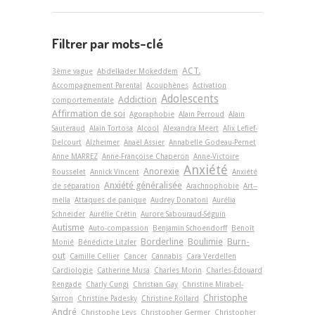
Filtrer par mots-clé
ACT.
3ème vague
Abdelkader Mokeddem
Accompagnement Parental
Acouphènes
Activation
Adolescents
Addiction
comportementale
Affirmation de soi
Agoraphobie
Alain Perroud
Alain
Sauteraud
Alain Tortosa
Alcool
Alexandra Meert
Alix Lefief-
Delcourt
Alzheimer
Anaël Assier
Annabelle Godeau-Pernet
Anne MARREZ
Anne-Françoise Chaperon
Anne-Victoire
Anxiété
Anorexie
Rousselet
Annick Vincent
Anxiété
Anxiété généralisée
de séparation
Arachnophobie
Art-­
mella
Attaques de panique
Audrey Donatoni
Aurélia
Schneider
Aurélie Crétin
Aurore Sabouraud-Séguin
Autisme
Auto-compassion
Benjamin Schoendorff
Benoît
Borderline
Boulimie
Burn-
Monié
Bénédicte Litzler
out
Camille Cellier
Cancer
Cannabis
Cara Verdellen
Cardiologie
Catherine Musa
Charles Morin
Charles-Édouard
Rengade
Charly Cungi
Christian Gay
Christine Mirabel-
Christophe
Sarron
Christine Padesky
Christine Rollard
André
Christophe Leys
Christopher Germer
Christopher