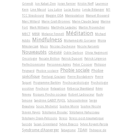
Griendt
Jon Kabat-Zinn
Joran Farnier
Kristin Neff
Laurence
Kern
Line Massé
Lou Lubie
Lucia Romo
Lynda Bélanger
M1
TCC Strasbourg
Maggie ODA
Manipulation
Manuel Bouvard
Marc Willard
Marie Grall-Bronnec
Marie-Claude Saiag
Marine
Fort
Mark Williams
Marthylle Lagadec
Martin Provencher
Méditation
MBCT
MBSR
Melanie Fennell
Michael
Mindfulness
Addis
Mohamed-Ali Gorsane
Moïra
Mikolajczak
Muzo
Nicolas Duchesne
Nicole Karsenti
Nouveautés
Obésité
Odile Darbon
Olivia Hagimont
Oncologie
Pascale Brillon
Patrick Dupont
Patrick Légeron
Perfectionnisme
Personnes âgées
Peter Cooper
Philippe
Phobie sociale
Phobie
Peignard
Phobie scolaire
spécifique
Pierluigi Graziani
Pierre Bordaberry
Pierre
Taquet
Programme Barkley
Psychocardiologie
Psychologie
positive
Psychose
Relaxation
Rébecca Shankland
Rémi
Neveu
Risques Psycho-sociaux
Robert Ladouceur
Rudy
Simone
Sandrine GABET PUJOL
Schizophrénie
Serge
Beaulieu
Soizic Michelot
Sophie Morin
Sophie Nicole
Steven Hayes
Stéphanie Bioulac
Stéphanie Hahusseau
Stéphany Orain-Pelissolo
Stress
Stress post-traumatique
Suicide
Susan Greenland
Sylvie Beacco
Sylvie Royant-Parola
Syndrome d'Asperger
TDAH
Tabagisme
Thérapie de