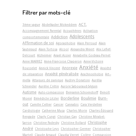
Filtrer par mots-clé
ACT.
3ème vague
Abdelkader Mokeddem
Accompagnement Parental
Acouphènes
Activation
Adolescents
Addiction
comportementale
Affirmation de soi
Agoraphobie
Alain Perroud
Alain
Sauteraud
Alain Tortosa
Alcool
Alexandra Meert
Alix Lefief-
Delcourt
Alzheimer
Anaël Assier
Annabelle Godeau-Pernet
Anne MARREZ
Anne-Françoise Chaperon
Anne-Victoire
Anxiété
Anorexie
Rousselet
Annick Vincent
Anxiété
Anxiété généralisée
de séparation
Arachnophobie
Art-­
mella
Attaques de panique
Audrey Donatoni
Aurélia
Schneider
Aurélie Crétin
Aurore Sabouraud-Séguin
Autisme
Auto-compassion
Benjamin Schoendorff
Benoît
Borderline
Boulimie
Burn-
Monié
Bénédicte Litzler
out
Camille Cellier
Cancer
Cannabis
Cara Verdellen
Cardiologie
Catherine Musa
Charles Morin
Charles-Édouard
Rengade
Charly Cungi
Christian Gay
Christine Mirabel-
Christophe
Sarron
Christine Padesky
Christine Rollard
André
Christophe Leys
Christopher Germer
Christopher
Martell
Claude Arnaud
Claudia Verret
Colère
Compassion