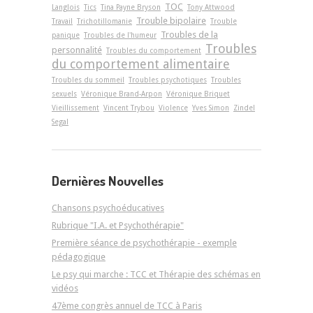
TOC
Langlois
Tics
Tina Payne Bryson
Tony Attwood
Trouble bipolaire
Travail
Trichotillomanie
Trouble
Troubles de la
panique
Troubles de l'humeur
Troubles
personnalité
Troubles du comportement
du comportement alimentaire
Troubles du sommeil
Troubles psychotiques
Troubles
sexuels
Véronique Brand-Arpon
Véronique Briquet
Vieillissement
Vincent Trybou
Violence
Yves Simon
Zindel
Segal
Dernières Nouvelles
Chansons psychoéducatives
Rubrique "I.A. et Psychothérapie"
Première séance de psychothérapie - exemple
pédagogique
Le psy qui marche : TCC et Thérapie des schémas en
vidéos
47ème congrès annuel de TCC à Paris