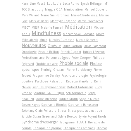
Kern
Line Massé
Lou Lubie
Lucia Romo
Lynda Bélanger
M1
TCC Strasbourg
Maggie ODA
Manipulation
Manuel Bouvard
Marc Willard
Marie Grall-Bronnec
Marie-Claude Saiag
Marine
Fort
Mark Williams
Marthylle Lagadec
Martin Provencher
Méditation
MBCT
MBSR
Melanie Fennell
Michael
Mindfulness
Addis
Mohamed-Ali Gorsane
Moïra
Mikolajczak
Muzo
Nicolas Duchesne
Nicole Karsenti
Nouveautés
Obésité
Odile Darbon
Olivia Hagimont
Oncologie
Pascale Brillon
Patrick Dupont
Patrick Légeron
Perfectionnisme
Personnes âgées
Peter Cooper
Philippe
Phobie sociale
Phobie
Peignard
Phobie scolaire
spécifique
Pierluigi Graziani
Pierre Bordaberry
Pierre
Taquet
Programme Barkley
Psychocardiologie
Psychologie
positive
Psychose
Relaxation
Rébecca Shankland
Rémi
Neveu
Risques Psycho-sociaux
Robert Ladouceur
Rudy
Simone
Sandrine GABET PUJOL
Schizophrénie
Serge
Beaulieu
Soizic Michelot
Sophie Morin
Sophie Nicole
Steven Hayes
Stéphanie Bioulac
Stéphanie Hahusseau
Stéphany Orain-Pelissolo
Stress
Stress post-traumatique
Suicide
Susan Greenland
Sylvie Beacco
Sylvie Royant-Parola
Syndrome d'Asperger
TDAH
Tabagisme
Thérapie de
couple
Thérapie de groupe
Thérapie des schémas
Thomas