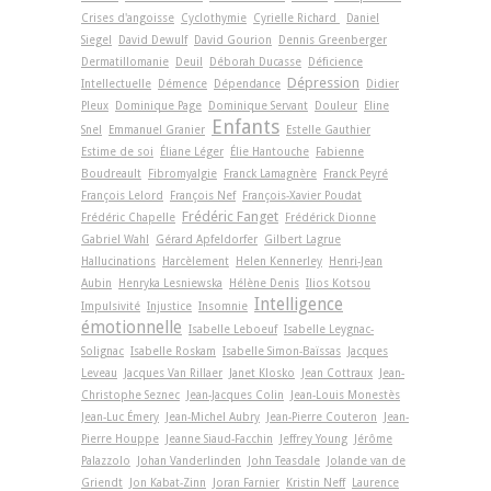
Crises d'angoisse
Cyclothymie
Cyrielle Richard
Daniel
Siegel
David Dewulf
David Gourion
Dennis Greenberger
Dermatillomanie
Deuil
Déborah Ducasse
Déficience
Dépression
Intellectuelle
Démence
Dépendance
Didier
Pleux
Dominique Page
Dominique Servant
Douleur
Eline
Enfants
Snel
Emmanuel Granier
Estelle Gauthier
Estime de soi
Éliane Léger
Élie Hantouche
Fabienne
Boudreault
Fibromyalgie
Franck Lamagnère
Franck Peyré
François Lelord
François Nef
François-Xavier Poudat
Frédéric Fanget
Frédéric Chapelle
Frédérick Dionne
Gabriel Wahl
Gérard Apfeldorfer
Gilbert Lagrue
Hallucinations
Harcèlement
Helen Kennerley
Henri-Jean
Aubin
Henryka Lesniewska
Hélène Denis
Ilios Kotsou
Intelligence
Impulsivité
Injustice
Insomnie
émotionnelle
Isabelle Leboeuf
Isabelle Leygnac-
Solignac
Isabelle Roskam
Isabelle Simon-Baïssas
Jacques
Leveau
Jacques Van Rillaer
Janet Klosko
Jean Cottraux
Jean-
Christophe Seznec
Jean-Jacques Colin
Jean-Louis Monestès
Jean-Luc Émery
Jean-Michel Aubry
Jean-Pierre Couteron
Jean-
Pierre Houppe
Jeanne Siaud-Facchin
Jeffrey Young
Jérôme
Palazzolo
Johan Vanderlinden
John Teasdale
Jolande van de
Griendt
Jon Kabat-Zinn
Joran Farnier
Kristin Neff
Laurence