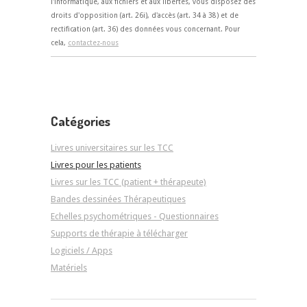
l'informatique, aux fichiers et aux libertés, vous disposez des
droits d'opposition (art. 26i), d'accès (art. 34 à 38) et de
rectification (art. 36) des données vous concernant. Pour
cela,
contactez-nous
Catégories
Livres universitaires sur les TCC
Livres pour les patients
Livres sur les TCC (patient + thérapeute)
Bandes dessinées Thérapeutiques
Echelles psychométriques - Questionnaires
Supports de thérapie à télécharger
Logiciels / Apps
Matériels