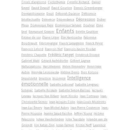
Crises d'angoisse
Cyclothymie
Cyrielle Richard
Daniel
Siegel
David Dewulf
David Gourion
Dennis Greenberger
Dermatillomanie
Deuil
Déborah Ducasse
Déficience
Dépression
Intellectuelle
Démence
Dépendance
Didier
Pleux
Dominique Page
Dominique Servant
Douleur
Eline
Enfants
Snel
Emmanuel Granier
Estelle Gauthier
Estime de soi
Éliane Léger
Élie Hantouche
Fabienne
Boudreault
Fibromyalgie
Franck Lamagnère
Franck Peyré
François Lelord
François Nef
François-Xavier Poudat
Frédéric Fanget
Frédéric Chapelle
Frédérick Dionne
Gabriel Wahl
Gérard Apfeldorfer
Gilbert Lagrue
Hallucinations
Harcèlement
Helen Kennerley
Henri-Jean
Aubin
Henryka Lesniewska
Hélène Denis
Ilios Kotsou
Intelligence
Impulsivité
Injustice
Insomnie
émotionnelle
Isabelle Leboeuf
Isabelle Leygnac-
Solignac
Isabelle Roskam
Isabelle Simon-Baïssas
Jacques
Leveau
Jacques Van Rillaer
Janet Klosko
Jean Cottraux
Jean-
Christophe Seznec
Jean-Jacques Colin
Jean-Louis Monestès
Jean-Luc Émery
Jean-Michel Aubry
Jean-Pierre Couteron
Jean-
Pierre Houppe
Jeanne Siaud-Facchin
Jeffrey Young
Jérôme
Palazzolo
Johan Vanderlinden
John Teasdale
Jolande van de
Griendt
Jon Kabat-Zinn
Joran Farnier
Kristin Neff
Laurence