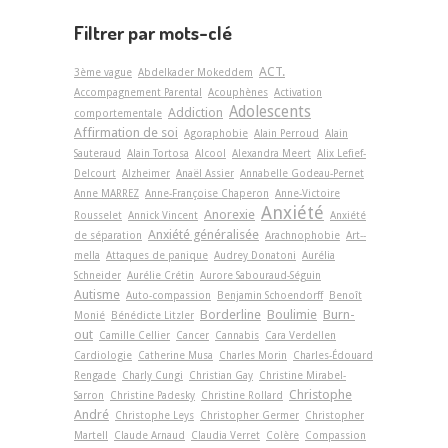
Filtrer par mots-clé
ACT.
3ème vague
Abdelkader Mokeddem
Accompagnement Parental
Acouphènes
Activation
Adolescents
Addiction
comportementale
Affirmation de soi
Agoraphobie
Alain Perroud
Alain
Sauteraud
Alain Tortosa
Alcool
Alexandra Meert
Alix Lefief-
Delcourt
Alzheimer
Anaël Assier
Annabelle Godeau-Pernet
Anne MARREZ
Anne-Françoise Chaperon
Anne-Victoire
Anxiété
Anorexie
Rousselet
Annick Vincent
Anxiété
Anxiété généralisée
de séparation
Arachnophobie
Art-­
mella
Attaques de panique
Audrey Donatoni
Aurélia
Schneider
Aurélie Crétin
Aurore Sabouraud-Séguin
Autisme
Auto-compassion
Benjamin Schoendorff
Benoît
Borderline
Boulimie
Burn-
Monié
Bénédicte Litzler
out
Camille Cellier
Cancer
Cannabis
Cara Verdellen
Cardiologie
Catherine Musa
Charles Morin
Charles-Édouard
Rengade
Charly Cungi
Christian Gay
Christine Mirabel-
Christophe
Sarron
Christine Padesky
Christine Rollard
André
Christophe Leys
Christopher Germer
Christopher
Martell
Claude Arnaud
Claudia Verret
Colère
Compassion