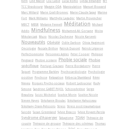
Kern
Line Massé
Lou Lubie
Lucia Romo
Lynda Bélanger
M1
TCC Strasbourg
Maggie ODA
Manipulation
Manuel Bouvard
Marc Willard
Marie Grall-Bronnec
Marie-Claude Saiag
Marine
Fort
Mark Williams
Marthylle Lagadec
Martin Provencher
Méditation
MBCT
MBSR
Melanie Fennell
Michael
Mindfulness
Addis
Mohamed-Ali Gorsane
Moïra
Mikolajczak
Muzo
Nicolas Duchesne
Nicole Karsenti
Nouveautés
Obésité
Odile Darbon
Olivia Hagimont
Oncologie
Pascale Brillon
Patrick Dupont
Patrick Légeron
Perfectionnisme
Personnes âgées
Peter Cooper
Philippe
Phobie sociale
Phobie
Peignard
Phobie scolaire
spécifique
Pierluigi Graziani
Pierre Bordaberry
Pierre
Taquet
Programme Barkley
Psychocardiologie
Psychologie
positive
Psychose
Relaxation
Rébecca Shankland
Rémi
Neveu
Risques Psycho-sociaux
Robert Ladouceur
Rudy
Simone
Sandrine GABET PUJOL
Schizophrénie
Serge
Beaulieu
Soizic Michelot
Sophie Morin
Sophie Nicole
Steven Hayes
Stéphanie Bioulac
Stéphanie Hahusseau
Stéphany Orain-Pelissolo
Stress
Stress post-traumatique
Suicide
Susan Greenland
Sylvie Beacco
Sylvie Royant-Parola
Syndrome d'Asperger
TDAH
Tabagisme
Thérapie de
couple
Thérapie de groupe
Thérapie des schémas
Thomas