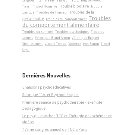
TOC
Langlois
Tics
Tina Payne Bryson
Tony Attwood
Trouble bipolaire
Travail
Trichotillomanie
Trouble
Troubles de la
panique
Troubles de l'humeur
Troubles
personnalité
Troubles du comportement
du comportement alimentaire
Troubles du sommeil
Troubles psychotiques
Troubles
sexuels
Véronique Brand-Arpon
Véronique Briquet
Vieillissement
Vincent Trybou
Violence
Yves Simon
Zindel
Segal
Dernières Nouvelles
Chansons psychoéducatives
Rubrique "I.A. et Psychothérapie"
Première séance de psychothérapie - exemple
pédagogique
Le psy qui marche : TCC et Thérapie des schémas en
vidéos
47ème congrès annuel de TCC à Paris