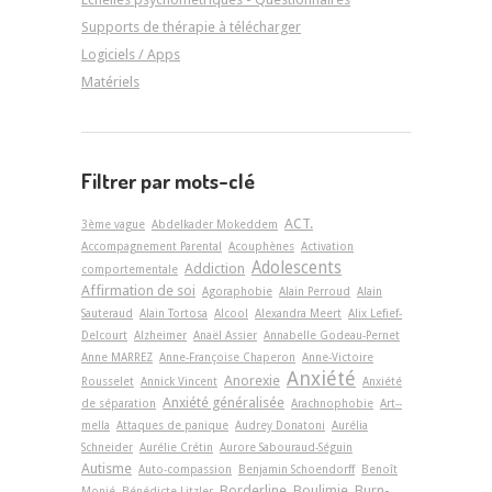
Supports de thérapie à télécharger
Logiciels / Apps
Matériels
Filtrer par mots-clé
ACT.
3ème vague
Abdelkader Mokeddem
Accompagnement Parental
Acouphènes
Activation
Adolescents
Addiction
comportementale
Affirmation de soi
Agoraphobie
Alain Perroud
Alain
Sauteraud
Alain Tortosa
Alcool
Alexandra Meert
Alix Lefief-
Delcourt
Alzheimer
Anaël Assier
Annabelle Godeau-Pernet
Anne MARREZ
Anne-Françoise Chaperon
Anne-Victoire
Anxiété
Anorexie
Rousselet
Annick Vincent
Anxiété
Anxiété généralisée
de séparation
Arachnophobie
Art-­
mella
Attaques de panique
Audrey Donatoni
Aurélia
Schneider
Aurélie Crétin
Aurore Sabouraud-Séguin
Autisme
Auto-compassion
Benjamin Schoendorff
Benoît
Borderline
Boulimie
Burn-
Monié
Bénédicte Litzler