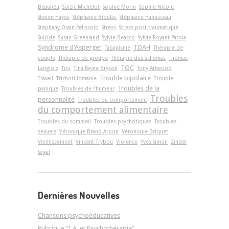
Beaulieu
Soizic Michelot
Sophie Morin
Sophie Nicole
Steven Hayes
Stéphanie Bioulac
Stéphanie Hahusseau
Stéphany Orain-Pelissolo
Stress
Stress post-traumatique
Suicide
Susan Greenland
Sylvie Beacco
Sylvie Royant-Parola
Syndrome d'Asperger
TDAH
Tabagisme
Thérapie de
couple
Thérapie de groupe
Thérapie des schémas
Thomas
TOC
Langlois
Tics
Tina Payne Bryson
Tony Attwood
Trouble bipolaire
Travail
Trichotillomanie
Trouble
Troubles de la
panique
Troubles de l'humeur
Troubles
personnalité
Troubles du comportement
du comportement alimentaire
Troubles du sommeil
Troubles psychotiques
Troubles
sexuels
Véronique Brand-Arpon
Véronique Briquet
Vieillissement
Vincent Trybou
Violence
Yves Simon
Zindel
Segal
Dernières Nouvelles
Chansons psychoéducatives
Rubrique "I.A. et Psychothérapie"