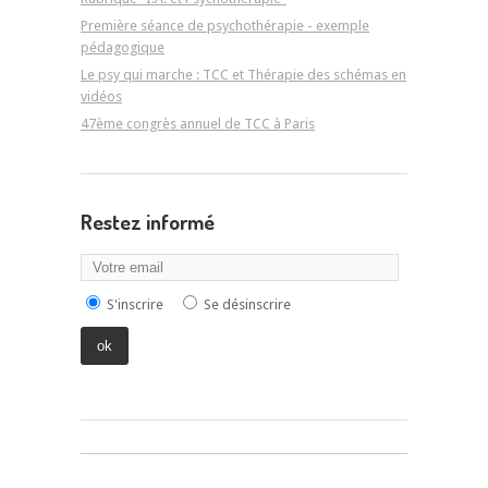
Première séance de psychothérapie - exemple
pédagogique
Le psy qui marche : TCC et Thérapie des schémas en
vidéos
47ème congrès annuel de TCC à Paris
Restez informé
S'inscrire
Se désinscrire