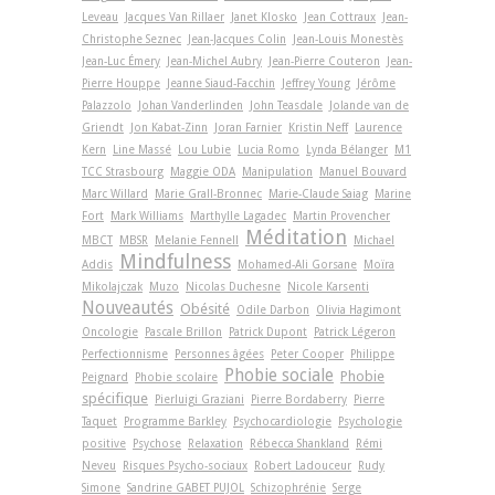
Leveau
Jacques Van Rillaer
Janet Klosko
Jean Cottraux
Jean-
Christophe Seznec
Jean-Jacques Colin
Jean-Louis Monestès
Jean-Luc Émery
Jean-Michel Aubry
Jean-Pierre Couteron
Jean-
Pierre Houppe
Jeanne Siaud-Facchin
Jeffrey Young
Jérôme
Palazzolo
Johan Vanderlinden
John Teasdale
Jolande van de
Griendt
Jon Kabat-Zinn
Joran Farnier
Kristin Neff
Laurence
Kern
Line Massé
Lou Lubie
Lucia Romo
Lynda Bélanger
M1
TCC Strasbourg
Maggie ODA
Manipulation
Manuel Bouvard
Marc Willard
Marie Grall-Bronnec
Marie-Claude Saiag
Marine
Fort
Mark Williams
Marthylle Lagadec
Martin Provencher
Méditation
MBCT
MBSR
Melanie Fennell
Michael
Mindfulness
Addis
Mohamed-Ali Gorsane
Moïra
Mikolajczak
Muzo
Nicolas Duchesne
Nicole Karsenti
Nouveautés
Obésité
Odile Darbon
Olivia Hagimont
Oncologie
Pascale Brillon
Patrick Dupont
Patrick Légeron
Perfectionnisme
Personnes âgées
Peter Cooper
Philippe
Phobie sociale
Phobie
Peignard
Phobie scolaire
spécifique
Pierluigi Graziani
Pierre Bordaberry
Pierre
Taquet
Programme Barkley
Psychocardiologie
Psychologie
positive
Psychose
Relaxation
Rébecca Shankland
Rémi
Neveu
Risques Psycho-sociaux
Robert Ladouceur
Rudy
Simone
Sandrine GABET PUJOL
Schizophrénie
Serge