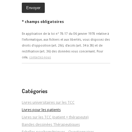
* champs obligatoires
En application de la loi n° 78-17 du 06 janvier 1978 relative à
l'informatique, aux fichiers et aux libertés, vous disposez des
droits d'opposition (art. 26i), d'accès (art. 34 à 38) et de
rectification (art. 36) des données vous concernant. Pour
cela,
contactez-nous
Catégories
Livres universitaires sur les TCC
Livres pour les patients
Livres sur les TCC (patient + thérapeute)
Bandes dessinées Thérapeutiques
Echelles psychométriques - Questionnaires