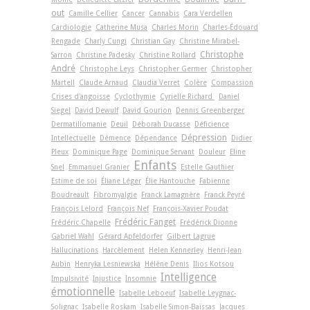
out
Camille Cellier
Cancer
Cannabis
Cara Verdellen
Cardiologie
Catherine Musa
Charles Morin
Charles-Édouard
Rengade
Charly Cungi
Christian Gay
Christine Mirabel-
Christophe
Sarron
Christine Padesky
Christine Rollard
André
Christophe Leys
Christopher Germer
Christopher
Martell
Claude Arnaud
Claudia Verret
Colère
Compassion
Crises d'angoisse
Cyclothymie
Cyrielle Richard
Daniel
Siegel
David Dewulf
David Gourion
Dennis Greenberger
Dermatillomanie
Deuil
Déborah Ducasse
Déficience
Dépression
Intellectuelle
Démence
Dépendance
Didier
Pleux
Dominique Page
Dominique Servant
Douleur
Eline
Enfants
Snel
Emmanuel Granier
Estelle Gauthier
Estime de soi
Éliane Léger
Élie Hantouche
Fabienne
Boudreault
Fibromyalgie
Franck Lamagnère
Franck Peyré
François Lelord
François Nef
François-Xavier Poudat
Frédéric Fanget
Frédéric Chapelle
Frédérick Dionne
Gabriel Wahl
Gérard Apfeldorfer
Gilbert Lagrue
Hallucinations
Harcèlement
Helen Kennerley
Henri-Jean
Aubin
Henryka Lesniewska
Hélène Denis
Ilios Kotsou
Intelligence
Impulsivité
Injustice
Insomnie
émotionnelle
Isabelle Leboeuf
Isabelle Leygnac-
Solignac
Isabelle Roskam
Isabelle Simon-Baïssas
Jacques