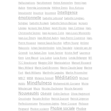
Hallucinations
Harcèlement
Helen Kennerley
Henri-Jean
Aubin
Henryka Lesniewska
Hélène Denis
Ilios Kotsou
Intelligence
Impulsivité
Injustice
Insomnie
émotionnelle
Isabelle Leboeuf
Isabelle Leygnac-
Solignac
Isabelle Roskam
Isabelle Simon-Baïssas
Jacques
Leveau
Jacques Van Rillaer
Janet Klosko
Jean Cottraux
Jean-
Christophe Seznec
Jean-Jacques Colin
Jean-Louis Monestès
Jean-Luc Émery
Jean-Michel Aubry
Jean-Pierre Couteron
Jean-
Pierre Houppe
Jeanne Siaud-Facchin
Jeffrey Young
Jérôme
Palazzolo
Johan Vanderlinden
John Teasdale
Jolande van de
Griendt
Jon Kabat-Zinn
Joran Farnier
Kristin Neff
Laurence
Kern
Line Massé
Lou Lubie
Lucia Romo
Lynda Bélanger
M1
TCC Strasbourg
Maggie ODA
Manipulation
Manuel Bouvard
Marc Willard
Marie Grall-Bronnec
Marie-Claude Saiag
Marine
Fort
Mark Williams
Marthylle Lagadec
Martin Provencher
Méditation
MBCT
MBSR
Melanie Fennell
Michael
Mindfulness
Addis
Mohamed-Ali Gorsane
Moïra
Mikolajczak
Muzo
Nicolas Duchesne
Nicole Karsenti
Nouveautés
Obésité
Odile Darbon
Olivia Hagimont
Oncologie
Pascale Brillon
Patrick Dupont
Patrick Légeron
Perfectionnisme
Personnes âgées
Peter Cooper
Philippe
Phobie sociale
Phobie
Peignard
Phobie scolaire