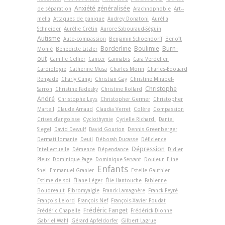
Anxiété généralisée
de séparation
Arachnophobie
Art-­
mella
Attaques de panique
Audrey Donatoni
Aurélia
Schneider
Aurélie Crétin
Aurore Sabouraud-Séguin
Autisme
Auto-compassion
Benjamin Schoendorff
Benoît
Borderline
Boulimie
Burn-
Monié
Bénédicte Litzler
out
Camille Cellier
Cancer
Cannabis
Cara Verdellen
Cardiologie
Catherine Musa
Charles Morin
Charles-Édouard
Rengade
Charly Cungi
Christian Gay
Christine Mirabel-
Christophe
Sarron
Christine Padesky
Christine Rollard
André
Christophe Leys
Christopher Germer
Christopher
Martell
Claude Arnaud
Claudia Verret
Colère
Compassion
Crises d'angoisse
Cyclothymie
Cyrielle Richard
Daniel
Siegel
David Dewulf
David Gourion
Dennis Greenberger
Dermatillomanie
Deuil
Déborah Ducasse
Déficience
Dépression
Intellectuelle
Démence
Dépendance
Didier
Pleux
Dominique Page
Dominique Servant
Douleur
Eline
Enfants
Snel
Emmanuel Granier
Estelle Gauthier
Estime de soi
Éliane Léger
Élie Hantouche
Fabienne
Boudreault
Fibromyalgie
Franck Lamagnère
Franck Peyré
François Lelord
François Nef
François-Xavier Poudat
Frédéric Fanget
Frédéric Chapelle
Frédérick Dionne
Gabriel Wahl
Gérard Apfeldorfer
Gilbert Lagrue