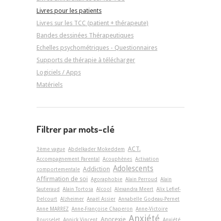
Livres pour les patients
Livres sur les TCC (patient + thérapeute)
Bandes dessinées Thérapeutiques
Echelles psychométriques - Questionnaires
Supports de thérapie à télécharger
Logiciels / Apps
Matériels
Filtrer par mots-clé
ACT.
3ème vague
Abdelkader Mokeddem
Accompagnement Parental
Acouphènes
Activation
Adolescents
Addiction
comportementale
Affirmation de soi
Agoraphobie
Alain Perroud
Alain
Sauteraud
Alain Tortosa
Alcool
Alexandra Meert
Alix Lefief-
Delcourt
Alzheimer
Anaël Assier
Annabelle Godeau-Pernet
Anne MARREZ
Anne-Françoise Chaperon
Anne-Victoire
Anxiété
Anorexie
Rousselet
Annick Vincent
Anxiété