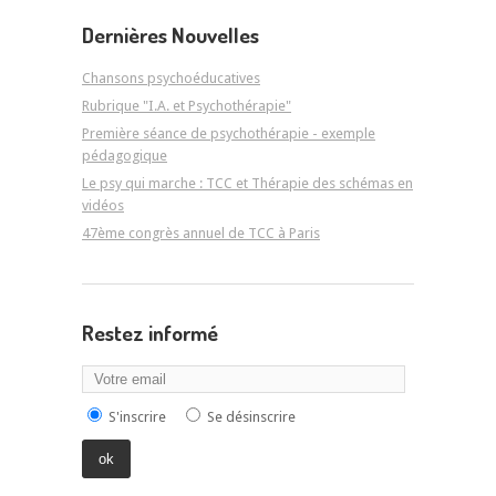
Dernières Nouvelles
Chansons psychoéducatives
Rubrique "I.A. et Psychothérapie"
Première séance de psychothérapie - exemple
pédagogique
Le psy qui marche : TCC et Thérapie des schémas en
vidéos
47ème congrès annuel de TCC à Paris
Restez informé
S'inscrire
Se désinscrire