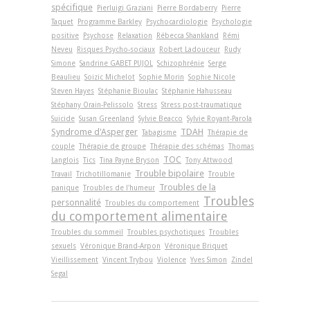
spécifique
Pierluigi Graziani
Pierre Bordaberry
Pierre
Taquet
Programme Barkley
Psychocardiologie
Psychologie
positive
Psychose
Relaxation
Rébecca Shankland
Rémi
Neveu
Risques Psycho-sociaux
Robert Ladouceur
Rudy
Simone
Sandrine GABET PUJOL
Schizophrénie
Serge
Beaulieu
Soizic Michelot
Sophie Morin
Sophie Nicole
Steven Hayes
Stéphanie Bioulac
Stéphanie Hahusseau
Stéphany Orain-Pelissolo
Stress
Stress post-traumatique
Suicide
Susan Greenland
Sylvie Beacco
Sylvie Royant-Parola
Syndrome d'Asperger
TDAH
Tabagisme
Thérapie de
couple
Thérapie de groupe
Thérapie des schémas
Thomas
TOC
Langlois
Tics
Tina Payne Bryson
Tony Attwood
Trouble bipolaire
Travail
Trichotillomanie
Trouble
Troubles de la
panique
Troubles de l'humeur
Troubles
personnalité
Troubles du comportement
du comportement alimentaire
Troubles du sommeil
Troubles psychotiques
Troubles
sexuels
Véronique Brand-Arpon
Véronique Briquet
Vieillissement
Vincent Trybou
Violence
Yves Simon
Zindel
Segal