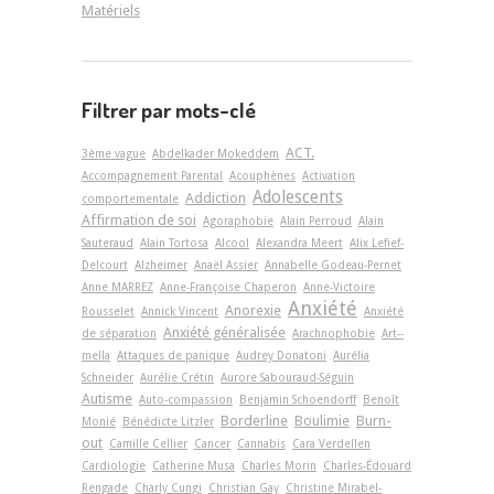
Matériels
Filtrer par mots-clé
ACT.
3ème vague
Abdelkader Mokeddem
Accompagnement Parental
Acouphènes
Activation
Adolescents
Addiction
comportementale
Affirmation de soi
Agoraphobie
Alain Perroud
Alain
Sauteraud
Alain Tortosa
Alcool
Alexandra Meert
Alix Lefief-
Delcourt
Alzheimer
Anaël Assier
Annabelle Godeau-Pernet
Anne MARREZ
Anne-Françoise Chaperon
Anne-Victoire
Anxiété
Anorexie
Rousselet
Annick Vincent
Anxiété
Anxiété généralisée
de séparation
Arachnophobie
Art-­
mella
Attaques de panique
Audrey Donatoni
Aurélia
Schneider
Aurélie Crétin
Aurore Sabouraud-Séguin
Autisme
Auto-compassion
Benjamin Schoendorff
Benoît
Borderline
Boulimie
Burn-
Monié
Bénédicte Litzler
out
Camille Cellier
Cancer
Cannabis
Cara Verdellen
Cardiologie
Catherine Musa
Charles Morin
Charles-Édouard
Rengade
Charly Cungi
Christian Gay
Christine Mirabel-