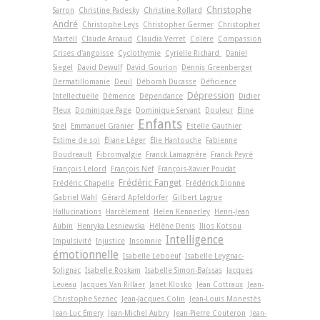
Christophe
Sarron
Christine Padesky
Christine Rollard
André
Christophe Leys
Christopher Germer
Christopher
Martell
Claude Arnaud
Claudia Verret
Colère
Compassion
Crises d'angoisse
Cyclothymie
Cyrielle Richard
Daniel
Siegel
David Dewulf
David Gourion
Dennis Greenberger
Dermatillomanie
Deuil
Déborah Ducasse
Déficience
Dépression
Intellectuelle
Démence
Dépendance
Didier
Pleux
Dominique Page
Dominique Servant
Douleur
Eline
Enfants
Snel
Emmanuel Granier
Estelle Gauthier
Estime de soi
Éliane Léger
Élie Hantouche
Fabienne
Boudreault
Fibromyalgie
Franck Lamagnère
Franck Peyré
François Lelord
François Nef
François-Xavier Poudat
Frédéric Fanget
Frédéric Chapelle
Frédérick Dionne
Gabriel Wahl
Gérard Apfeldorfer
Gilbert Lagrue
Hallucinations
Harcèlement
Helen Kennerley
Henri-Jean
Aubin
Henryka Lesniewska
Hélène Denis
Ilios Kotsou
Intelligence
Impulsivité
Injustice
Insomnie
émotionnelle
Isabelle Leboeuf
Isabelle Leygnac-
Solignac
Isabelle Roskam
Isabelle Simon-Baïssas
Jacques
Leveau
Jacques Van Rillaer
Janet Klosko
Jean Cottraux
Jean-
Christophe Seznec
Jean-Jacques Colin
Jean-Louis Monestès
Jean-Luc Émery
Jean-Michel Aubry
Jean-Pierre Couteron
Jean-