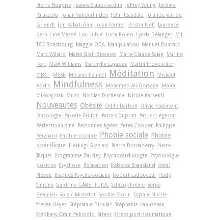
Pierre Houppe
Jeanne Siaud-Facchin
Jeffrey Young
Jérôme
Palazzolo
Johan Vanderlinden
John Teasdale
Jolande van de
Griendt
Jon Kabat-Zinn
Joran Farnier
Kristin Neff
Laurence
Kern
Line Massé
Lou Lubie
Lucia Romo
Lynda Bélanger
M1
TCC Strasbourg
Maggie ODA
Manipulation
Manuel Bouvard
Marc Willard
Marie Grall-Bronnec
Marie-Claude Saiag
Marine
Fort
Mark Williams
Marthylle Lagadec
Martin Provencher
Méditation
MBCT
MBSR
Melanie Fennell
Michael
Mindfulness
Addis
Mohamed-Ali Gorsane
Moïra
Mikolajczak
Muzo
Nicolas Duchesne
Nicole Karsenti
Nouveautés
Obésité
Odile Darbon
Olivia Hagimont
Oncologie
Pascale Brillon
Patrick Dupont
Patrick Légeron
Perfectionnisme
Personnes âgées
Peter Cooper
Philippe
Phobie sociale
Phobie
Peignard
Phobie scolaire
spécifique
Pierluigi Graziani
Pierre Bordaberry
Pierre
Taquet
Programme Barkley
Psychocardiologie
Psychologie
positive
Psychose
Relaxation
Rébecca Shankland
Rémi
Neveu
Risques Psycho-sociaux
Robert Ladouceur
Rudy
Simone
Sandrine GABET PUJOL
Schizophrénie
Serge
Beaulieu
Soizic Michelot
Sophie Morin
Sophie Nicole
Steven Hayes
Stéphanie Bioulac
Stéphanie Hahusseau
Stéphany Orain-Pelissolo
Stress
Stress post-traumatique