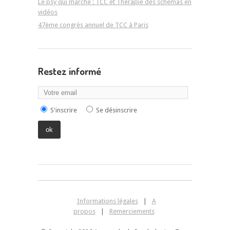
Le psy qui marche : TCC et Thérapie des schémas en
vidéos
47ème congrès annuel de TCC à Paris
Restez informé
S'inscrire
Se désinscrire
Informations légales
|
A
propos
|
Remerciements