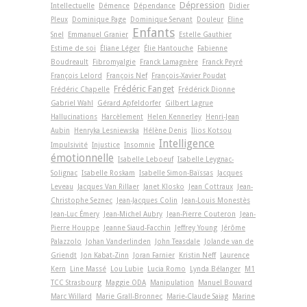
Dépression
Intellectuelle
Démence
Dépendance
Didier
Pleux
Dominique Page
Dominique Servant
Douleur
Eline
Enfants
Snel
Emmanuel Granier
Estelle Gauthier
Estime de soi
Éliane Léger
Élie Hantouche
Fabienne
Boudreault
Fibromyalgie
Franck Lamagnère
Franck Peyré
François Lelord
François Nef
François-Xavier Poudat
Frédéric Fanget
Frédéric Chapelle
Frédérick Dionne
Gabriel Wahl
Gérard Apfeldorfer
Gilbert Lagrue
Hallucinations
Harcèlement
Helen Kennerley
Henri-Jean
Aubin
Henryka Lesniewska
Hélène Denis
Ilios Kotsou
Intelligence
Impulsivité
Injustice
Insomnie
émotionnelle
Isabelle Leboeuf
Isabelle Leygnac-
Solignac
Isabelle Roskam
Isabelle Simon-Baïssas
Jacques
Leveau
Jacques Van Rillaer
Janet Klosko
Jean Cottraux
Jean-
Christophe Seznec
Jean-Jacques Colin
Jean-Louis Monestès
Jean-Luc Émery
Jean-Michel Aubry
Jean-Pierre Couteron
Jean-
Pierre Houppe
Jeanne Siaud-Facchin
Jeffrey Young
Jérôme
Palazzolo
Johan Vanderlinden
John Teasdale
Jolande van de
Griendt
Jon Kabat-Zinn
Joran Farnier
Kristin Neff
Laurence
Kern
Line Massé
Lou Lubie
Lucia Romo
Lynda Bélanger
M1
TCC Strasbourg
Maggie ODA
Manipulation
Manuel Bouvard
Marc Willard
Marie Grall-Bronnec
Marie-Claude Saiag
Marine