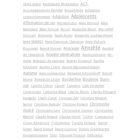
ACT.
3ème vague
Abdelkader Mokeddem
Accompagnement Parental
Acouphènes
Activation
Adolescents
Addiction
comportementale
Affirmation de soi
Agoraphobie
Alain Perroud
Alain
Sauteraud
Alain Tortosa
Alcool
Alexandra Meert
Alix Lefief-
Delcourt
Alzheimer
Anaël Assier
Annabelle Godeau-Pernet
Anne MARREZ
Anne-Françoise Chaperon
Anne-Victoire
Anxiété
Anorexie
Rousselet
Annick Vincent
Anxiété
Anxiété généralisée
de séparation
Arachnophobie
Art-­
mella
Attaques de panique
Audrey Donatoni
Aurélia
Schneider
Aurélie Crétin
Aurore Sabouraud-Séguin
Autisme
Auto-compassion
Benjamin Schoendorff
Benoît
Borderline
Boulimie
Burn-
Monié
Bénédicte Litzler
out
Camille Cellier
Cancer
Cannabis
Cara Verdellen
Cardiologie
Catherine Musa
Charles Morin
Charles-Édouard
Rengade
Charly Cungi
Christian Gay
Christine Mirabel-
Christophe
Sarron
Christine Padesky
Christine Rollard
André
Christophe Leys
Christopher Germer
Christopher
Martell
Claude Arnaud
Claudia Verret
Colère
Compassion
Crises d'angoisse
Cyclothymie
Cyrielle Richard
Daniel
Siegel
David Dewulf
David Gourion
Dennis Greenberger
Dermatillomanie
Deuil
Déborah Ducasse
Déficience