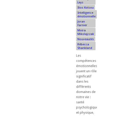
Leys
Ilios Kotsou
Intelligence
émotionnelle
Joran
Farnier
Moïra
Mikolajczak
Nouveautés
Rébecca
Shankland
Les
compétences
émotionnelles
jouent un rôle
significatif
dans les
différents
domaines de
notre vie :
santé
psychologique
et physique,