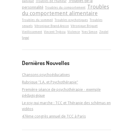
Troubles de la
panique
Troubles de l'humeur
Troubles
personnalité
Troubles du comportement
du comportement alimentaire
Troubles du sommeil
Troubles psychotiques
Troubles
sexuels
Véronique Brand-Arpon
Véronique Briquet
Vieillissement
Vincent Trybou
Violence
Yves Simon
Zindel
Segal
Dernières Nouvelles
Chansons psychoéducatives
Rubrique "I.A. et Psychothérapie"
Première séance de psychothérapie - exemple
pédagogique
Le psy qui marche : TCC et Thérapie des schémas en
vidéos
47ème congrès annuel de TCC à Paris