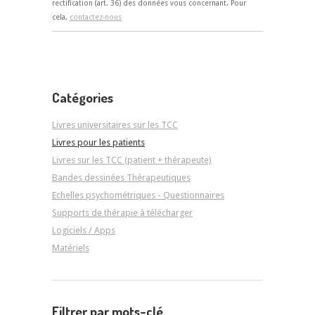
rectification (art. 36) des données vous concernant. Pour
cela,
contactez-nous
Catégories
Livres universitaires sur les TCC
Livres pour les patients
Livres sur les TCC (patient + thérapeute)
Bandes dessinées Thérapeutiques
Echelles psychométriques - Questionnaires
Supports de thérapie à télécharger
Logiciels / Apps
Matériels
Filtrer par mots-clé