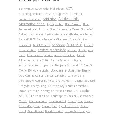
ACT.
3ème vague
Abdelkader Mokeddem
Accompagnement Parental
Acouphènes
Activation
Adolescents
Addiction
comportementale
Affirmation de soi
Agoraphobie
Alain Perroud
Alain
Sauteraud
Alain Tortosa
Alcool
Alexandra Meert
Alix Lefief-
Delcourt
Alzheimer
Anaël Assier
Annabelle Godeau-Pernet
Anne MARREZ
Anne-Françoise Chaperon
Anne-Victoire
Anxiété
Anorexie
Rousselet
Annick Vincent
Anxiété
Anxiété généralisée
de séparation
Arachnophobie
Art-­
mella
Attaques de panique
Audrey Donatoni
Aurélia
Schneider
Aurélie Crétin
Aurore Sabouraud-Séguin
Autisme
Auto-compassion
Benjamin Schoendorff
Benoît
Borderline
Boulimie
Burn-
Monié
Bénédicte Litzler
out
Camille Cellier
Cancer
Cannabis
Cara Verdellen
Cardiologie
Catherine Musa
Charles Morin
Charles-Édouard
Rengade
Charly Cungi
Christian Gay
Christine Mirabel-
Christophe
Sarron
Christine Padesky
Christine Rollard
André
Christophe Leys
Christopher Germer
Christopher
Martell
Claude Arnaud
Claudia Verret
Colère
Compassion
Crises d'angoisse
Cyclothymie
Cyrielle Richard
Daniel
Siegel
David Dewulf
David Gourion
Dennis Greenberger