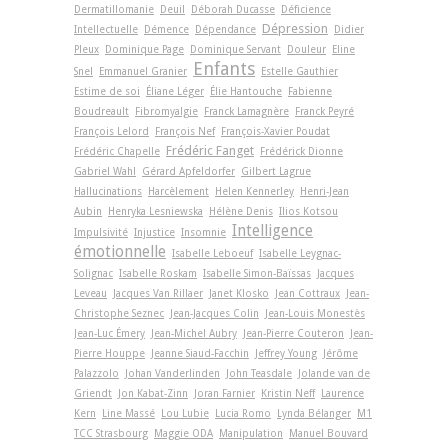
Dermatillomanie
Deuil
Déborah Ducasse
Déficience
Dépression
Intellectuelle
Démence
Dépendance
Didier
Pleux
Dominique Page
Dominique Servant
Douleur
Eline
Enfants
Snel
Emmanuel Granier
Estelle Gauthier
Estime de soi
Éliane Léger
Élie Hantouche
Fabienne
Boudreault
Fibromyalgie
Franck Lamagnère
Franck Peyré
François Lelord
François Nef
François-Xavier Poudat
Frédéric Fanget
Frédéric Chapelle
Frédérick Dionne
Gabriel Wahl
Gérard Apfeldorfer
Gilbert Lagrue
Hallucinations
Harcèlement
Helen Kennerley
Henri-Jean
Aubin
Henryka Lesniewska
Hélène Denis
Ilios Kotsou
Intelligence
Impulsivité
Injustice
Insomnie
émotionnelle
Isabelle Leboeuf
Isabelle Leygnac-
Solignac
Isabelle Roskam
Isabelle Simon-Baïssas
Jacques
Leveau
Jacques Van Rillaer
Janet Klosko
Jean Cottraux
Jean-
Christophe Seznec
Jean-Jacques Colin
Jean-Louis Monestès
Jean-Luc Émery
Jean-Michel Aubry
Jean-Pierre Couteron
Jean-
Pierre Houppe
Jeanne Siaud-Facchin
Jeffrey Young
Jérôme
Palazzolo
Johan Vanderlinden
John Teasdale
Jolande van de
Griendt
Jon Kabat-Zinn
Joran Farnier
Kristin Neff
Laurence
Kern
Line Massé
Lou Lubie
Lucia Romo
Lynda Bélanger
M1
TCC Strasbourg
Maggie ODA
Manipulation
Manuel Bouvard