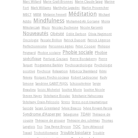
Marc Willard
Marie Grall-Bronnec
Marie-Claude Saiag
Marine
Fort
Mark Williams
Marthylle Lagadec
Martin Provencher
Méditation
MBCT
MBSR
Melanie Fennell
Michael
Mindfulness
Addis
Mohamed-Ali Gorsane
Moïra
Mikolajczak
Muzo
Nicolas Duchesne
Nicole Karsenti
Nouveautés
Obésité
Odile Darbon
Olivia Hagimont
Oncologie
Pascale Brillon
Patrick Dupont
Patrick Légeron
Perfectionnisme
Personnes âgées
Peter Cooper
Philippe
Phobie sociale
Phobie
Peignard
Phobie scolaire
spécifique
Pierluigi Graziani
Pierre Bordaberry
Pierre
Taquet
Programme Barkley
Psychocardiologie
Psychologie
positive
Psychose
Relaxation
Rébecca Shankland
Rémi
Neveu
Risques Psycho-sociaux
Robert Ladouceur
Rudy
Simone
Sandrine GABET PUJOL
Schizophrénie
Serge
Beaulieu
Soizic Michelot
Sophie Morin
Sophie Nicole
Steven Hayes
Stéphanie Bioulac
Stéphanie Hahusseau
Stéphany Orain-Pelissolo
Stress
Stress post-traumatique
Suicide
Susan Greenland
Sylvie Beacco
Sylvie Royant-Parola
Syndrome d'Asperger
TDAH
Tabagisme
Thérapie de
couple
Thérapie de groupe
Thérapie des schémas
Thomas
TOC
Langlois
Tics
Tina Payne Bryson
Tony Attwood
Trouble bipolaire
Travail
Trichotillomanie
Trouble