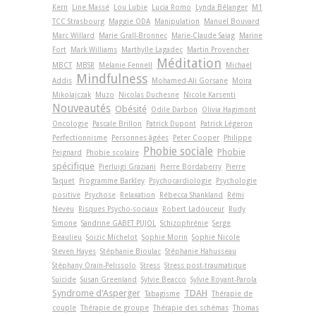
Kern
Line Massé
Lou Lubie
Lucia Romo
Lynda Bélanger
M1
TCC Strasbourg
Maggie ODA
Manipulation
Manuel Bouvard
Marc Willard
Marie Grall-Bronnec
Marie-Claude Saiag
Marine
Fort
Mark Williams
Marthylle Lagadec
Martin Provencher
Méditation
MBCT
MBSR
Melanie Fennell
Michael
Mindfulness
Addis
Mohamed-Ali Gorsane
Moïra
Mikolajczak
Muzo
Nicolas Duchesne
Nicole Karsenti
Nouveautés
Obésité
Odile Darbon
Olivia Hagimont
Oncologie
Pascale Brillon
Patrick Dupont
Patrick Légeron
Perfectionnisme
Personnes âgées
Peter Cooper
Philippe
Phobie sociale
Phobie
Peignard
Phobie scolaire
spécifique
Pierluigi Graziani
Pierre Bordaberry
Pierre
Taquet
Programme Barkley
Psychocardiologie
Psychologie
positive
Psychose
Relaxation
Rébecca Shankland
Rémi
Neveu
Risques Psycho-sociaux
Robert Ladouceur
Rudy
Simone
Sandrine GABET PUJOL
Schizophrénie
Serge
Beaulieu
Soizic Michelot
Sophie Morin
Sophie Nicole
Steven Hayes
Stéphanie Bioulac
Stéphanie Hahusseau
Stéphany Orain-Pelissolo
Stress
Stress post-traumatique
Suicide
Susan Greenland
Sylvie Beacco
Sylvie Royant-Parola
Syndrome d'Asperger
TDAH
Tabagisme
Thérapie de
couple
Thérapie de groupe
Thérapie des schémas
Thomas