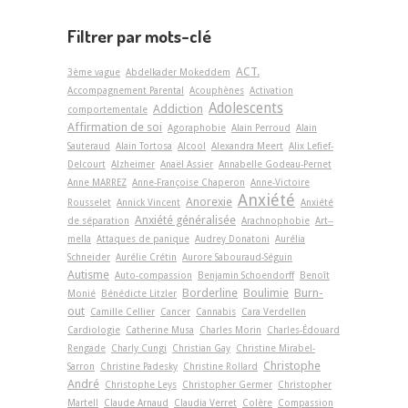
Filtrer par mots-clé
ACT.
3ème vague
Abdelkader Mokeddem
Accompagnement Parental
Acouphènes
Activation
Adolescents
Addiction
comportementale
Affirmation de soi
Agoraphobie
Alain Perroud
Alain
Sauteraud
Alain Tortosa
Alcool
Alexandra Meert
Alix Lefief-
Delcourt
Alzheimer
Anaël Assier
Annabelle Godeau-Pernet
Anne MARREZ
Anne-Françoise Chaperon
Anne-Victoire
Anxiété
Anorexie
Rousselet
Annick Vincent
Anxiété
Anxiété généralisée
de séparation
Arachnophobie
Art-­
mella
Attaques de panique
Audrey Donatoni
Aurélia
Schneider
Aurélie Crétin
Aurore Sabouraud-Séguin
Autisme
Auto-compassion
Benjamin Schoendorff
Benoît
Borderline
Boulimie
Burn-
Monié
Bénédicte Litzler
out
Camille Cellier
Cancer
Cannabis
Cara Verdellen
Cardiologie
Catherine Musa
Charles Morin
Charles-Édouard
Rengade
Charly Cungi
Christian Gay
Christine Mirabel-
Christophe
Sarron
Christine Padesky
Christine Rollard
André
Christophe Leys
Christopher Germer
Christopher
Martell
Claude Arnaud
Claudia Verret
Colère
Compassion