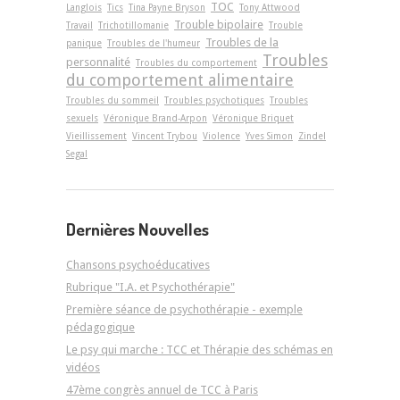
TOC
Langlois
Tics
Tina Payne Bryson
Tony Attwood
Trouble bipolaire
Travail
Trichotillomanie
Trouble
Troubles de la
panique
Troubles de l'humeur
Troubles
personnalité
Troubles du comportement
du comportement alimentaire
Troubles du sommeil
Troubles psychotiques
Troubles
sexuels
Véronique Brand-Arpon
Véronique Briquet
Vieillissement
Vincent Trybou
Violence
Yves Simon
Zindel
Segal
Dernières Nouvelles
Chansons psychoéducatives
Rubrique "I.A. et Psychothérapie"
Première séance de psychothérapie - exemple
pédagogique
Le psy qui marche : TCC et Thérapie des schémas en
vidéos
47ème congrès annuel de TCC à Paris