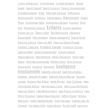
Crises d'angoisse
Cyclothymie
Cyrielle Richard
Daniel
Siegel
David Dewulf
David Gourion
Dennis Greenberger
Dermatillomanie
Deuil
Déborah Ducasse
Déficience
Dépression
Intellectuelle
Démence
Dépendance
Didier
Pleux
Dominique Page
Dominique Servant
Douleur
Eline
Enfants
Snel
Emmanuel Granier
Estelle Gauthier
Estime de soi
Éliane Léger
Élie Hantouche
Fabienne
Boudreault
Fibromyalgie
Franck Lamagnère
Franck Peyré
François Lelord
François Nef
François-Xavier Poudat
Frédéric Fanget
Frédéric Chapelle
Frédérick Dionne
Gabriel Wahl
Gérard Apfeldorfer
Gilbert Lagrue
Hallucinations
Harcèlement
Helen Kennerley
Henri-Jean
Aubin
Henryka Lesniewska
Hélène Denis
Ilios Kotsou
Intelligence
Impulsivité
Injustice
Insomnie
émotionnelle
Isabelle Leboeuf
Isabelle Leygnac-
Solignac
Isabelle Roskam
Isabelle Simon-Baïssas
Jacques
Leveau
Jacques Van Rillaer
Janet Klosko
Jean Cottraux
Jean-
Christophe Seznec
Jean-Jacques Colin
Jean-Louis Monestès
Jean-Luc Émery
Jean-Michel Aubry
Jean-Pierre Couteron
Jean-
Pierre Houppe
Jeanne Siaud-Facchin
Jeffrey Young
Jérôme
Palazzolo
Johan Vanderlinden
John Teasdale
Jolande van de
Griendt
Jon Kabat-Zinn
Joran Farnier
Kristin Neff
Laurence