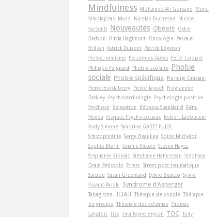
Mindfulness
Mohamed-Ali Gorsane
Moïra
Mikolajczak
Muzo
Nicolas Duchesne
Nicole
Nouveautés
Obésité
Karsenti
Odile
Darbon
Olivia Hagimont
Oncologie
Pascale
Brillon
Patrick Dupont
Patrick Légeron
Perfectionnisme
Personnes âgées
Peter Cooper
Phobie
Philippe Peignard
Phobie scolaire
sociale
Phobie spécifique
Pierluigi Graziani
Pierre Bordaberry
Pierre Taquet
Programme
Barkley
Psychocardiologie
Psychologie positive
Psychose
Relaxation
Rébecca Shankland
Rémi
Neveu
Risques Psycho-sociaux
Robert Ladouceur
Rudy Simone
Sandrine GABET PUJOL
Schizophrénie
Serge Beaulieu
Soizic Michelot
Sophie Morin
Sophie Nicole
Steven Hayes
Stéphanie Bioulac
Stéphanie Hahusseau
Stéphany
Orain-Pelissolo
Stress
Stress post-traumatique
Suicide
Susan Greenland
Sylvie Beacco
Sylvie
Syndrome d'Asperger
Royant-Parola
TDAH
Tabagisme
Thérapie de couple
Thérapie
de groupe
Thérapie des schémas
Thomas
TOC
Langlois
Tics
Tina Payne Bryson
Tony