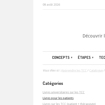
08 août 2026
Découvrir 
CONCEPTS
ÉTAPES
TE
Vous êtes ici :
Apprendre les TCC
/
Catalogue
Catégories
Livres universitaires sur les TCC
Livres pour les patients
Livres sur les TCC (patient + thérapeute)