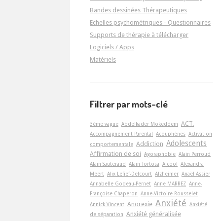
Bandes dessinées Thérapeutiques
Echelles psychométriques - Questionnaires
Supports de thérapie à télécharger
Logiciels / Apps
Matériels
Filtrer par mots-clé
ACT.
3ème vague
Abdelkader Mokeddem
Accompagnement Parental
Acouphènes
Activation
Adolescents
Addiction
comportementale
Affirmation de soi
Agoraphobie
Alain Perroud
Alain Sauteraud
Alain Tortosa
Alcool
Alexandra
Meert
Alix Lefief-Delcourt
Alzheimer
Anaël Assier
Annabelle Godeau-Pernet
Anne MARREZ
Anne-
Françoise Chaperon
Anne-Victoire Rousselet
Anxiété
Anorexie
Annick Vincent
Anxiété
Anxiété généralisée
de séparation