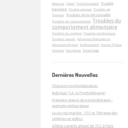
Trouble
Attwood
Travail
Trichotillomanie
bipolaire
Trouble panique
Troubles de
Troubles de la personnalité
l'humeur
Troubles du
Troubles du comportement
comportement alimentaire
Troubles du sommeil
Troubles psychotiques
Troubles sexuels
Véronique Brand-Arpon
Véronique Briquet
Vieillissement
Vincent Trybou
Violence
Yves Simon
Zindel Segal
Dernières Nouvelles
Chansons psychoéducatives
Rubrique "I.A. et Psychothérapie"
Première séance de psychothérapie -
exemple pédagogique
Le psy qui marche : TCC et Thérapie des
schémas en vidéos
47ème congrès annuel de TCC à Paris