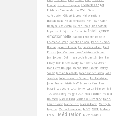
Frédéric Fanget
Poudat
Frédéric Chapelle
Frédérick Dionne
Gabriel Wahl
Gérard
Apfeldorfer
Gilbert Lagrue
Hallucinations
Harcèlement
Helen Kennerley
Henri-Jean Aubin
Henryka Lesniewska
Hélène Denis
Ilios Kotsou
Intelligence
Impulsivité
Injustice
Insomnie
émotionnelle
Isabelle Leboeuf
Isabelle
Leygnac-Solignac
Isabelle Roskam
Isabelle Simon-
Baïssas
Jacques Leveau
Jacques Van Rillaer
Janet
Klosko
Jean Cottraux
Jean-Christophe Seznec
Jean-Jacques Colin
Jean-Louis Monestès
Jean-Luc
Émery
Jean-Michel Aubry
Jean-Pierre Couteron
Jean-Pierre Houppe
Jeanne Siaud-Facchin
Jeffrey
Young
Jérôme Palazzolo
Johan Vanderlinden
John
Teasdale
Jolande van de Griendt
Jon Kabat-Zinn
Joran Farnier
Kristin Neff
Laurence Kern
Line
Massé
Lou Lubie
Lucia Romo
Lynda Bélanger
M1
TCC Strasbourg
Maggie ODA
Manipulation
Manuel
Bouvard
Marc Willard
Marie Grall-Bronnec
Marie-
Claude Saiag
Marine Fort
Mark Williams
Marthylle
Lagadec
Martin Provencher
MBCT
MBSR
Melanie
Méditation
Fennell
Michael Addis