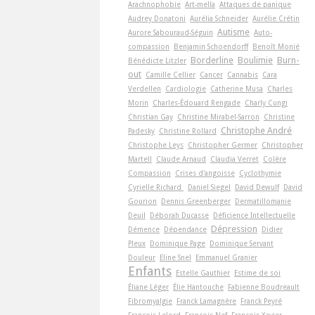
Arachnophobie
Art-­mella
Attaques de panique
Audrey Donatoni
Aurélia Schneider
Aurélie Crétin
Autisme
Aurore Sabouraud-Séguin
Auto-
compassion
Benjamin Schoendorff
Benoît Monié
Borderline
Boulimie
Burn-
Bénédicte Litzler
out
Camille Cellier
Cancer
Cannabis
Cara
Verdellen
Cardiologie
Catherine Musa
Charles
Morin
Charles-Édouard Rengade
Charly Cungi
Christian Gay
Christine Mirabel-Sarron
Christine
Christophe André
Padesky
Christine Rollard
Christophe Leys
Christopher Germer
Christopher
Martell
Claude Arnaud
Claudia Verret
Colère
Compassion
Crises d'angoisse
Cyclothymie
Cyrielle Richard
Daniel Siegel
David Dewulf
David
Gourion
Dennis Greenberger
Dermatillomanie
Deuil
Déborah Ducasse
Déficience Intellectuelle
Dépression
Démence
Dépendance
Didier
Pleux
Dominique Page
Dominique Servant
Douleur
Eline Snel
Emmanuel Granier
Enfants
Estelle Gauthier
Estime de soi
Éliane Léger
Élie Hantouche
Fabienne Boudreault
Fibromyalgie
Franck Lamagnère
Franck Peyré
François Lelord
François Nef
François-Xavier