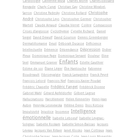
Cardiologie
Catherine Musa
Charles Morin
Charles-Édouard
Rengade
Charly Cungi
Christian Gay
Christine Mirabel-
Christophe
Sarron
Christine Padesky
Christine Rollard
André
Christophe Leys
Christopher Germer
Christopher
Martell
Claude Arnaud
Claudia Verret
Colère
Compassion
Crises d'angoisse
Cyclothymie
Cyrielle Richard
Daniel
Siegel
David Dewulf
David Gourion
Dennis Greenberger
Dermatillomanie
Deuil
Déborah Ducasse
Déficience
Dépression
Intellectuelle
Démence
Dépendance
Didier
Pleux
Dominique Page
Dominique Servant
Douleur
Eline
Enfants
Snel
Emmanuel Granier
Estelle Gauthier
Estime de soi
Éliane Léger
Élie Hantouche
Fabienne
Boudreault
Fibromyalgie
Franck Lamagnère
Franck Peyré
François Lelord
François Nef
François-Xavier Poudat
Frédéric Fanget
Frédéric Chapelle
Frédérick Dionne
Gabriel Wahl
Gérard Apfeldorfer
Gilbert Lagrue
Hallucinations
Harcèlement
Helen Kennerley
Henri-Jean
Aubin
Henryka Lesniewska
Hélène Denis
Ilios Kotsou
Intelligence
Impulsivité
Injustice
Insomnie
émotionnelle
Isabelle Leboeuf
Isabelle Leygnac-
Solignac
Isabelle Roskam
Isabelle Simon-Baïssas
Jacques
Leveau
Jacques Van Rillaer
Janet Klosko
Jean Cottraux
Jean-
Christophe Seznec
Jean-Jacques Colin
Jean-Louis Monestès