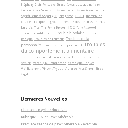
Stéphany Orain-Pelissolo
Stress
Stress post-traumatique
Suicide
Susan Greenland
Sylvie Beacco
Sylvie Royant-Parola
Syndrome d'Asperger
TDAH
Tabagisme
Thérapie de
couple
Thérapie de groupe
Thérapie des schémas
Thomas
TOC
Langlois
Tics
Tina Payne Bryson
Tony Attwood
Trouble bipolaire
Travail
Trichotillomanie
Trouble
Troubles de la
panique
Troubles de l'humeur
Troubles
personnalité
Troubles du comportement
du comportement alimentaire
Troubles du sommeil
Troubles psychotiques
Troubles
sexuels
Véronique Brand-Arpon
Véronique Briquet
Vieillissement
Vincent Trybou
Violence
Yves Simon
Zindel
Segal
Dernières Nouvelles
Chansons psychoéducatives
Rubrique "I.A. et Psychothérapie"
Première séance de psychothérapie - exemple