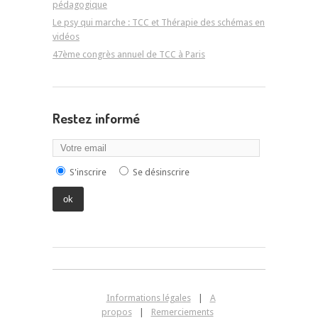
pédagogique
Le psy qui marche : TCC et Thérapie des schémas en
vidéos
47ème congrès annuel de TCC à Paris
Restez informé
S'inscrire
Se désinscrire
Informations légales
|
A
propos
|
Remerciements