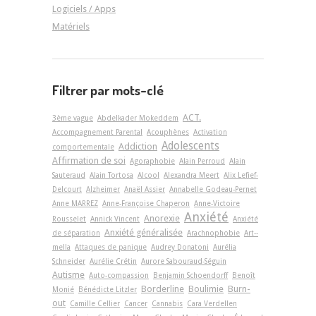
Logiciels / Apps
Matériels
Filtrer par mots-clé
ACT.
3ème vague
Abdelkader Mokeddem
Accompagnement Parental
Acouphènes
Activation
Adolescents
Addiction
comportementale
Affirmation de soi
Agoraphobie
Alain Perroud
Alain
Sauteraud
Alain Tortosa
Alcool
Alexandra Meert
Alix Lefief-
Delcourt
Alzheimer
Anaël Assier
Annabelle Godeau-Pernet
Anne MARREZ
Anne-Françoise Chaperon
Anne-Victoire
Anxiété
Anorexie
Rousselet
Annick Vincent
Anxiété
Anxiété généralisée
de séparation
Arachnophobie
Art-­
mella
Attaques de panique
Audrey Donatoni
Aurélia
Schneider
Aurélie Crétin
Aurore Sabouraud-Séguin
Autisme
Auto-compassion
Benjamin Schoendorff
Benoît
Borderline
Boulimie
Burn-
Monié
Bénédicte Litzler
out
Camille Cellier
Cancer
Cannabis
Cara Verdellen