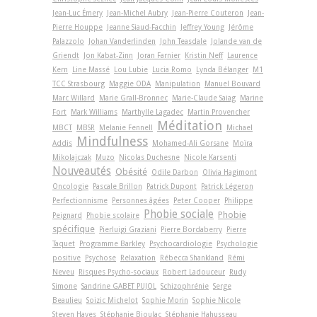
Jean-Luc Émery
Jean-Michel Aubry
Jean-Pierre Couteron
Jean-
Pierre Houppe
Jeanne Siaud-Facchin
Jeffrey Young
Jérôme
Palazzolo
Johan Vanderlinden
John Teasdale
Jolande van de
Griendt
Jon Kabat-Zinn
Joran Farnier
Kristin Neff
Laurence
Kern
Line Massé
Lou Lubie
Lucia Romo
Lynda Bélanger
M1
TCC Strasbourg
Maggie ODA
Manipulation
Manuel Bouvard
Marc Willard
Marie Grall-Bronnec
Marie-Claude Saiag
Marine
Fort
Mark Williams
Marthylle Lagadec
Martin Provencher
Méditation
MBCT
MBSR
Melanie Fennell
Michael
Mindfulness
Addis
Mohamed-Ali Gorsane
Moïra
Mikolajczak
Muzo
Nicolas Duchesne
Nicole Karsenti
Nouveautés
Obésité
Odile Darbon
Olivia Hagimont
Oncologie
Pascale Brillon
Patrick Dupont
Patrick Légeron
Perfectionnisme
Personnes âgées
Peter Cooper
Philippe
Phobie sociale
Phobie
Peignard
Phobie scolaire
spécifique
Pierluigi Graziani
Pierre Bordaberry
Pierre
Taquet
Programme Barkley
Psychocardiologie
Psychologie
positive
Psychose
Relaxation
Rébecca Shankland
Rémi
Neveu
Risques Psycho-sociaux
Robert Ladouceur
Rudy
Simone
Sandrine GABET PUJOL
Schizophrénie
Serge
Beaulieu
Soizic Michelot
Sophie Morin
Sophie Nicole
Steven Hayes
Stéphanie Bioulac
Stéphanie Hahusseau