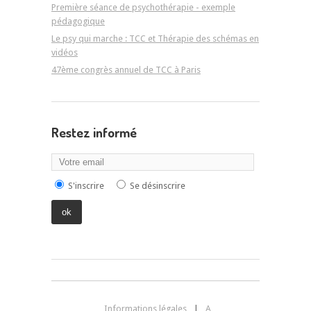
Première séance de psychothérapie - exemple
pédagogique
Le psy qui marche : TCC et Thérapie des schémas en
vidéos
47ème congrès annuel de TCC à Paris
Restez informé
S'inscrire
Se désinscrire
Informations légales
|
A