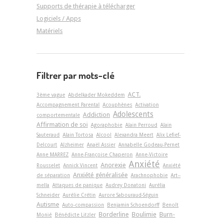
Supports de thérapie à télécharger
Logiciels / Apps
Matériels
Filtrer par mots-clé
ACT.
3ème vague
Abdelkader Mokeddem
Accompagnement Parental
Acouphènes
Activation
Adolescents
Addiction
comportementale
Affirmation de soi
Agoraphobie
Alain Perroud
Alain
Sauteraud
Alain Tortosa
Alcool
Alexandra Meert
Alix Lefief-
Delcourt
Alzheimer
Anaël Assier
Annabelle Godeau-Pernet
Anne MARREZ
Anne-Françoise Chaperon
Anne-Victoire
Anxiété
Anorexie
Rousselet
Annick Vincent
Anxiété
Anxiété généralisée
de séparation
Arachnophobie
Art-­
mella
Attaques de panique
Audrey Donatoni
Aurélia
Schneider
Aurélie Crétin
Aurore Sabouraud-Séguin
Autisme
Auto-compassion
Benjamin Schoendorff
Benoît
Borderline
Boulimie
Burn-
Monié
Bénédicte Litzler