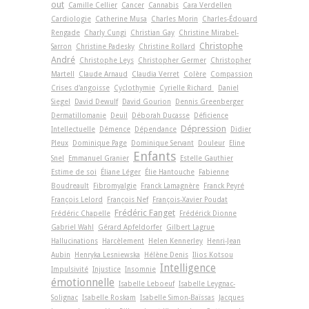
out
Camille Cellier
Cancer
Cannabis
Cara Verdellen
Cardiologie
Catherine Musa
Charles Morin
Charles-Édouard
Rengade
Charly Cungi
Christian Gay
Christine Mirabel-
Christophe
Sarron
Christine Padesky
Christine Rollard
André
Christophe Leys
Christopher Germer
Christopher
Martell
Claude Arnaud
Claudia Verret
Colère
Compassion
Crises d'angoisse
Cyclothymie
Cyrielle Richard
Daniel
Siegel
David Dewulf
David Gourion
Dennis Greenberger
Dermatillomanie
Deuil
Déborah Ducasse
Déficience
Dépression
Intellectuelle
Démence
Dépendance
Didier
Pleux
Dominique Page
Dominique Servant
Douleur
Eline
Enfants
Snel
Emmanuel Granier
Estelle Gauthier
Estime de soi
Éliane Léger
Élie Hantouche
Fabienne
Boudreault
Fibromyalgie
Franck Lamagnère
Franck Peyré
François Lelord
François Nef
François-Xavier Poudat
Frédéric Fanget
Frédéric Chapelle
Frédérick Dionne
Gabriel Wahl
Gérard Apfeldorfer
Gilbert Lagrue
Hallucinations
Harcèlement
Helen Kennerley
Henri-Jean
Aubin
Henryka Lesniewska
Hélène Denis
Ilios Kotsou
Intelligence
Impulsivité
Injustice
Insomnie
émotionnelle
Isabelle Leboeuf
Isabelle Leygnac-
Solignac
Isabelle Roskam
Isabelle Simon-Baïssas
Jacques