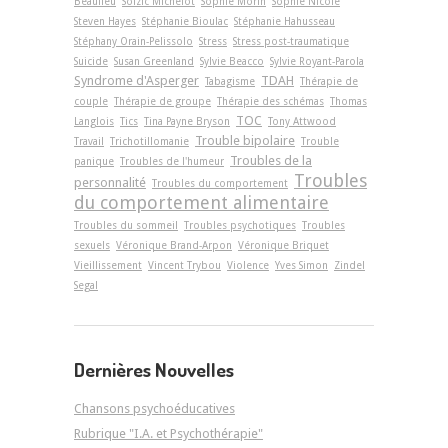
Beaulieu
Soizic Michelot
Sophie Morin
Sophie Nicole
Steven Hayes
Stéphanie Bioulac
Stéphanie Hahusseau
Stéphany Orain-Pelissolo
Stress
Stress post-traumatique
Suicide
Susan Greenland
Sylvie Beacco
Sylvie Royant-Parola
Syndrome d'Asperger
TDAH
Tabagisme
Thérapie de
couple
Thérapie de groupe
Thérapie des schémas
Thomas
TOC
Langlois
Tics
Tina Payne Bryson
Tony Attwood
Trouble bipolaire
Travail
Trichotillomanie
Trouble
Troubles de la
panique
Troubles de l'humeur
Troubles
personnalité
Troubles du comportement
du comportement alimentaire
Troubles du sommeil
Troubles psychotiques
Troubles
sexuels
Véronique Brand-Arpon
Véronique Briquet
Vieillissement
Vincent Trybou
Violence
Yves Simon
Zindel
Segal
Dernières Nouvelles
Chansons psychoéducatives
Rubrique "I.A. et Psychothérapie"