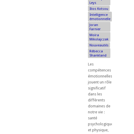
Leys
Ilios Kotsou
Intelligence
émotionnelle
Joran
Farnier
Moïra
Mikolajczak
Nouveautés
Rébecca
Shankland
Les
compétences
émotionnelles
jouent un rôle
significatif
dans les
différents
domaines de
notre vie :
santé
psychologique
et physique,