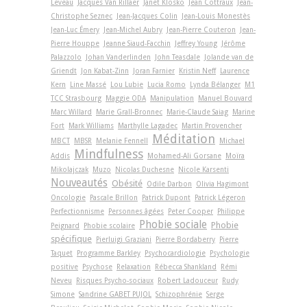
Leveau
Jacques Van Rillaer
Janet Klosko
Jean Cottraux
Jean-
Christophe Seznec
Jean-Jacques Colin
Jean-Louis Monestès
Jean-Luc Émery
Jean-Michel Aubry
Jean-Pierre Couteron
Jean-
Pierre Houppe
Jeanne Siaud-Facchin
Jeffrey Young
Jérôme
Palazzolo
Johan Vanderlinden
John Teasdale
Jolande van de
Griendt
Jon Kabat-Zinn
Joran Farnier
Kristin Neff
Laurence
Kern
Line Massé
Lou Lubie
Lucia Romo
Lynda Bélanger
M1
TCC Strasbourg
Maggie ODA
Manipulation
Manuel Bouvard
Marc Willard
Marie Grall-Bronnec
Marie-Claude Saiag
Marine
Fort
Mark Williams
Marthylle Lagadec
Martin Provencher
Méditation
MBCT
MBSR
Melanie Fennell
Michael
Mindfulness
Addis
Mohamed-Ali Gorsane
Moïra
Mikolajczak
Muzo
Nicolas Duchesne
Nicole Karsenti
Nouveautés
Obésité
Odile Darbon
Olivia Hagimont
Oncologie
Pascale Brillon
Patrick Dupont
Patrick Légeron
Perfectionnisme
Personnes âgées
Peter Cooper
Philippe
Phobie sociale
Phobie
Peignard
Phobie scolaire
spécifique
Pierluigi Graziani
Pierre Bordaberry
Pierre
Taquet
Programme Barkley
Psychocardiologie
Psychologie
positive
Psychose
Relaxation
Rébecca Shankland
Rémi
Neveu
Risques Psycho-sociaux
Robert Ladouceur
Rudy
Simone
Sandrine GABET PUJOL
Schizophrénie
Serge