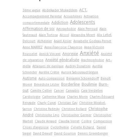
ACT.
3ème vague
Abdelkader Mokeddem
Accompagnement Parental
Acouphènes
Activation
Adolescents
Addiction
comportementale
Affirmation de soi
Agoraphobie
Alain Perroud
Alain
Sauteraud
Alain Tortosa
Alcool
Alexandra Meert
Alix Lefief-
Delcourt
Alzheimer
Anaël Assier
Annabelle Godeau-Pernet
Anne MARREZ
Anne-Françoise Chaperon
Anne-Victoire
Anxiété
Anorexie
Rousselet
Annick Vincent
Anxiété
Anxiété généralisée
de séparation
Arachnophobie
Art-­
mella
Attaques de panique
Audrey Donatoni
Aurélia
Schneider
Aurélie Crétin
Aurore Sabouraud-Séguin
Autisme
Auto-compassion
Benjamin Schoendorff
Benoît
Borderline
Boulimie
Burn-
Monié
Bénédicte Litzler
out
Camille Cellier
Cancer
Cannabis
Cara Verdellen
Cardiologie
Catherine Musa
Charles Morin
Charles-Édouard
Rengade
Charly Cungi
Christian Gay
Christine Mirabel-
Christophe
Sarron
Christine Padesky
Christine Rollard
André
Christophe Leys
Christopher Germer
Christopher
Martell
Claude Arnaud
Claudia Verret
Colère
Compassion
Crises d'angoisse
Cyclothymie
Cyrielle Richard
Daniel
Siegel
David Dewulf
David Gourion
Dennis Greenberger