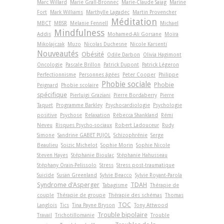
Marc Willard
Marie Grall-Bronnec
Marie-Claude Saiag
Marine
Fort
Mark Williams
Marthylle Lagadec
Martin Provencher
Méditation
MBCT
MBSR
Melanie Fennell
Michael
Mindfulness
Addis
Mohamed-Ali Gorsane
Moïra
Mikolajczak
Muzo
Nicolas Duchesne
Nicole Karsenti
Nouveautés
Obésité
Odile Darbon
Olivia Hagimont
Oncologie
Pascale Brillon
Patrick Dupont
Patrick Légeron
Perfectionnisme
Personnes âgées
Peter Cooper
Philippe
Phobie sociale
Phobie
Peignard
Phobie scolaire
spécifique
Pierluigi Graziani
Pierre Bordaberry
Pierre
Taquet
Programme Barkley
Psychocardiologie
Psychologie
positive
Psychose
Relaxation
Rébecca Shankland
Rémi
Neveu
Risques Psycho-sociaux
Robert Ladouceur
Rudy
Simone
Sandrine GABET PUJOL
Schizophrénie
Serge
Beaulieu
Soizic Michelot
Sophie Morin
Sophie Nicole
Steven Hayes
Stéphanie Bioulac
Stéphanie Hahusseau
Stéphany Orain-Pelissolo
Stress
Stress post-traumatique
Suicide
Susan Greenland
Sylvie Beacco
Sylvie Royant-Parola
Syndrome d'Asperger
TDAH
Tabagisme
Thérapie de
couple
Thérapie de groupe
Thérapie des schémas
Thomas
TOC
Langlois
Tics
Tina Payne Bryson
Tony Attwood
Trouble bipolaire
Travail
Trichotillomanie
Trouble