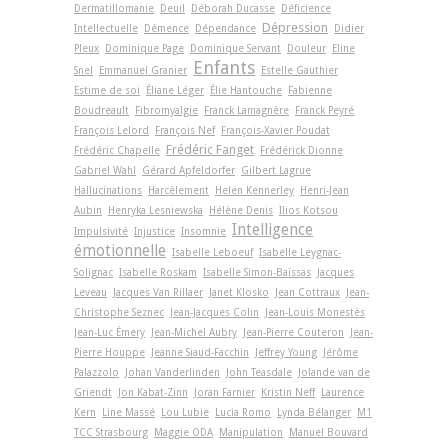
Dermatillomanie
Deuil
Déborah Ducasse
Déficience
Dépression
Intellectuelle
Démence
Dépendance
Didier
Pleux
Dominique Page
Dominique Servant
Douleur
Eline
Enfants
Snel
Emmanuel Granier
Estelle Gauthier
Estime de soi
Éliane Léger
Élie Hantouche
Fabienne
Boudreault
Fibromyalgie
Franck Lamagnère
Franck Peyré
François Lelord
François Nef
François-Xavier Poudat
Frédéric Fanget
Frédéric Chapelle
Frédérick Dionne
Gabriel Wahl
Gérard Apfeldorfer
Gilbert Lagrue
Hallucinations
Harcèlement
Helen Kennerley
Henri-Jean
Aubin
Henryka Lesniewska
Hélène Denis
Ilios Kotsou
Intelligence
Impulsivité
Injustice
Insomnie
émotionnelle
Isabelle Leboeuf
Isabelle Leygnac-
Solignac
Isabelle Roskam
Isabelle Simon-Baïssas
Jacques
Leveau
Jacques Van Rillaer
Janet Klosko
Jean Cottraux
Jean-
Christophe Seznec
Jean-Jacques Colin
Jean-Louis Monestès
Jean-Luc Émery
Jean-Michel Aubry
Jean-Pierre Couteron
Jean-
Pierre Houppe
Jeanne Siaud-Facchin
Jeffrey Young
Jérôme
Palazzolo
Johan Vanderlinden
John Teasdale
Jolande van de
Griendt
Jon Kabat-Zinn
Joran Farnier
Kristin Neff
Laurence
Kern
Line Massé
Lou Lubie
Lucia Romo
Lynda Bélanger
M1
TCC Strasbourg
Maggie ODA
Manipulation
Manuel Bouvard