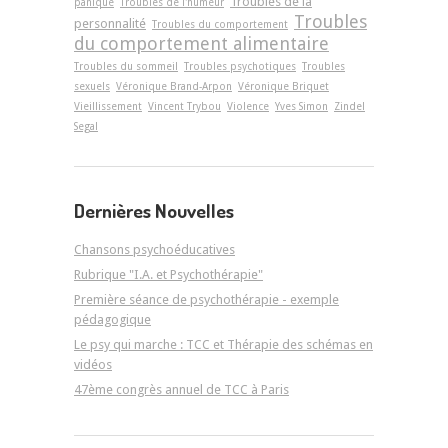
Troubles de la
panique
Troubles de l'humeur
Troubles
personnalité
Troubles du comportement
du comportement alimentaire
Troubles du sommeil
Troubles psychotiques
Troubles
sexuels
Véronique Brand-Arpon
Véronique Briquet
Vieillissement
Vincent Trybou
Violence
Yves Simon
Zindel
Segal
Dernières Nouvelles
Chansons psychoéducatives
Rubrique "I.A. et Psychothérapie"
Première séance de psychothérapie - exemple
pédagogique
Le psy qui marche : TCC et Thérapie des schémas en
vidéos
47ème congrès annuel de TCC à Paris