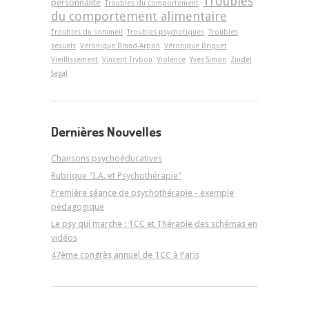
Troubles
personnalité
Troubles du comportement
du comportement alimentaire
Troubles du sommeil
Troubles psychotiques
Troubles
sexuels
Véronique Brand-Arpon
Véronique Briquet
Vieillissement
Vincent Trybou
Violence
Yves Simon
Zindel
Segal
Dernières Nouvelles
Chansons psychoéducatives
Rubrique "I.A. et Psychothérapie"
Première séance de psychothérapie - exemple
pédagogique
Le psy qui marche : TCC et Thérapie des schémas en
vidéos
47ème congrès annuel de TCC à Paris