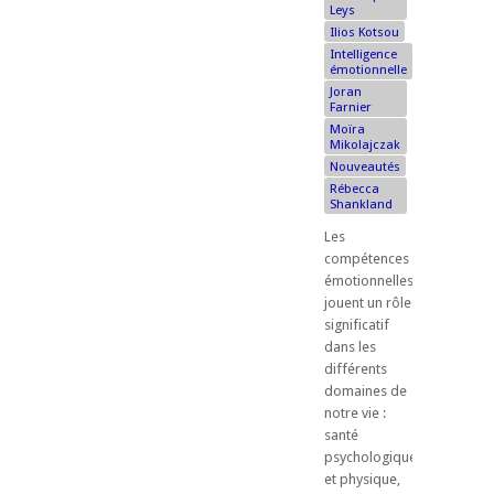
Leys
Ilios Kotsou
Intelligence
émotionnelle
Joran
Farnier
Moïra
Mikolajczak
Nouveautés
Rébecca
Shankland
Les
compétences
émotionnelles
jouent un rôle
significatif
dans les
différents
domaines de
notre vie :
santé
psychologique
et physique,