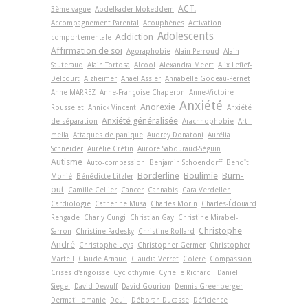
ACT.
3ème vague
Abdelkader Mokeddem
Accompagnement Parental
Acouphènes
Activation
Adolescents
Addiction
comportementale
Affirmation de soi
Agoraphobie
Alain Perroud
Alain
Sauteraud
Alain Tortosa
Alcool
Alexandra Meert
Alix Lefief-
Delcourt
Alzheimer
Anaël Assier
Annabelle Godeau-Pernet
Anne MARREZ
Anne-Françoise Chaperon
Anne-Victoire
Anxiété
Anorexie
Rousselet
Annick Vincent
Anxiété
Anxiété généralisée
de séparation
Arachnophobie
Art-­
mella
Attaques de panique
Audrey Donatoni
Aurélia
Schneider
Aurélie Crétin
Aurore Sabouraud-Séguin
Autisme
Auto-compassion
Benjamin Schoendorff
Benoît
Borderline
Boulimie
Burn-
Monié
Bénédicte Litzler
out
Camille Cellier
Cancer
Cannabis
Cara Verdellen
Cardiologie
Catherine Musa
Charles Morin
Charles-Édouard
Rengade
Charly Cungi
Christian Gay
Christine Mirabel-
Christophe
Sarron
Christine Padesky
Christine Rollard
André
Christophe Leys
Christopher Germer
Christopher
Martell
Claude Arnaud
Claudia Verret
Colère
Compassion
Crises d'angoisse
Cyclothymie
Cyrielle Richard
Daniel
Siegel
David Dewulf
David Gourion
Dennis Greenberger
Dermatillomanie
Deuil
Déborah Ducasse
Déficience