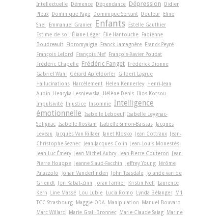
Dépression
Intellectuelle
Démence
Dépendance
Didier
Pleux
Dominique Page
Dominique Servant
Douleur
Eline
Enfants
Snel
Emmanuel Granier
Estelle Gauthier
Estime de soi
Éliane Léger
Élie Hantouche
Fabienne
Boudreault
Fibromyalgie
Franck Lamagnère
Franck Peyré
François Lelord
François Nef
François-Xavier Poudat
Frédéric Fanget
Frédéric Chapelle
Frédérick Dionne
Gabriel Wahl
Gérard Apfeldorfer
Gilbert Lagrue
Hallucinations
Harcèlement
Helen Kennerley
Henri-Jean
Aubin
Henryka Lesniewska
Hélène Denis
Ilios Kotsou
Intelligence
Impulsivité
Injustice
Insomnie
émotionnelle
Isabelle Leboeuf
Isabelle Leygnac-
Solignac
Isabelle Roskam
Isabelle Simon-Baïssas
Jacques
Leveau
Jacques Van Rillaer
Janet Klosko
Jean Cottraux
Jean-
Christophe Seznec
Jean-Jacques Colin
Jean-Louis Monestès
Jean-Luc Émery
Jean-Michel Aubry
Jean-Pierre Couteron
Jean-
Pierre Houppe
Jeanne Siaud-Facchin
Jeffrey Young
Jérôme
Palazzolo
Johan Vanderlinden
John Teasdale
Jolande van de
Griendt
Jon Kabat-Zinn
Joran Farnier
Kristin Neff
Laurence
Kern
Line Massé
Lou Lubie
Lucia Romo
Lynda Bélanger
M1
TCC Strasbourg
Maggie ODA
Manipulation
Manuel Bouvard
Marc Willard
Marie Grall-Bronnec
Marie-Claude Saiag
Marine