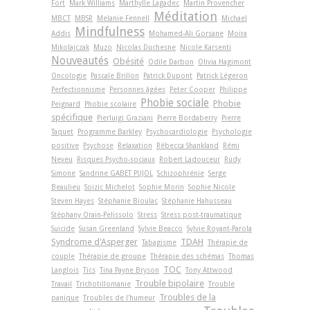
Fort
Mark Williams
Marthylle Lagadec
Martin Provencher
Méditation
MBCT
MBSR
Melanie Fennell
Michael
Mindfulness
Addis
Mohamed-Ali Gorsane
Moïra
Mikolajczak
Muzo
Nicolas Duchesne
Nicole Karsenti
Nouveautés
Obésité
Odile Darbon
Olivia Hagimont
Oncologie
Pascale Brillon
Patrick Dupont
Patrick Légeron
Perfectionnisme
Personnes âgées
Peter Cooper
Philippe
Phobie sociale
Phobie
Peignard
Phobie scolaire
spécifique
Pierluigi Graziani
Pierre Bordaberry
Pierre
Taquet
Programme Barkley
Psychocardiologie
Psychologie
positive
Psychose
Relaxation
Rébecca Shankland
Rémi
Neveu
Risques Psycho-sociaux
Robert Ladouceur
Rudy
Simone
Sandrine GABET PUJOL
Schizophrénie
Serge
Beaulieu
Soizic Michelot
Sophie Morin
Sophie Nicole
Steven Hayes
Stéphanie Bioulac
Stéphanie Hahusseau
Stéphany Orain-Pelissolo
Stress
Stress post-traumatique
Suicide
Susan Greenland
Sylvie Beacco
Sylvie Royant-Parola
Syndrome d'Asperger
TDAH
Tabagisme
Thérapie de
couple
Thérapie de groupe
Thérapie des schémas
Thomas
TOC
Langlois
Tics
Tina Payne Bryson
Tony Attwood
Trouble bipolaire
Travail
Trichotillomanie
Trouble
Troubles de la
panique
Troubles de l'humeur