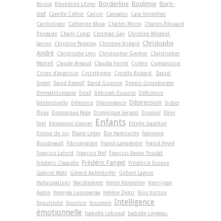
Borderline
Boulimie
Burn-
Monié
Bénédicte Litzler
out
Camille Cellier
Cancer
Cannabis
Cara Verdellen
Cardiologie
Catherine Musa
Charles Morin
Charles-Édouard
Rengade
Charly Cungi
Christian Gay
Christine Mirabel-
Christophe
Sarron
Christine Padesky
Christine Rollard
André
Christophe Leys
Christopher Germer
Christopher
Martell
Claude Arnaud
Claudia Verret
Colère
Compassion
Crises d'angoisse
Cyclothymie
Cyrielle Richard
Daniel
Siegel
David Dewulf
David Gourion
Dennis Greenberger
Dermatillomanie
Deuil
Déborah Ducasse
Déficience
Dépression
Intellectuelle
Démence
Dépendance
Didier
Pleux
Dominique Page
Dominique Servant
Douleur
Eline
Enfants
Snel
Emmanuel Granier
Estelle Gauthier
Estime de soi
Éliane Léger
Élie Hantouche
Fabienne
Boudreault
Fibromyalgie
Franck Lamagnère
Franck Peyré
François Lelord
François Nef
François-Xavier Poudat
Frédéric Fanget
Frédéric Chapelle
Frédérick Dionne
Gabriel Wahl
Gérard Apfeldorfer
Gilbert Lagrue
Hallucinations
Harcèlement
Helen Kennerley
Henri-Jean
Aubin
Henryka Lesniewska
Hélène Denis
Ilios Kotsou
Intelligence
Impulsivité
Injustice
Insomnie
émotionnelle
Isabelle Leboeuf
Isabelle Leygnac-