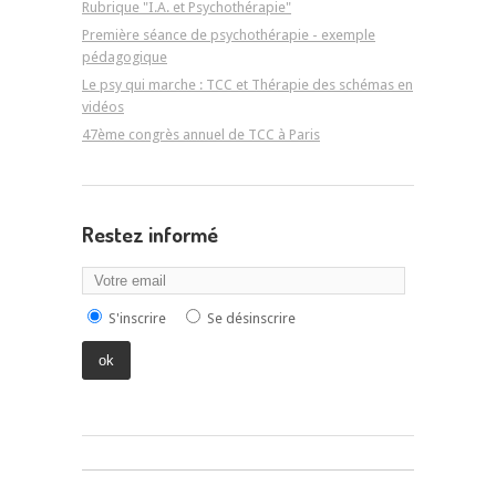
Rubrique "I.A. et Psychothérapie"
Première séance de psychothérapie - exemple
pédagogique
Le psy qui marche : TCC et Thérapie des schémas en
vidéos
47ème congrès annuel de TCC à Paris
Restez informé
S'inscrire
Se désinscrire