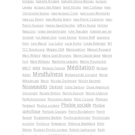
Solignac
Isabelle Roskam
Isabelle Simon-Baïssas
Jacques
Leveau
Jacques Van Rillaer
Janet Klosko
Jean Cottraux
Jean-
Christophe Seznec
Jean-Jacques Colin
Jean-Louis Monestès
Jean-Luc Émery
Jean-Michel Aubry
Jean-Pierre Couteron
Jean-
Pierre Houppe
Jeanne Siaud-Facchin
Jeffrey Young
Jérôme
Palazzolo
Johan Vanderlinden
John Teasdale
Jolande van de
Griendt
Jon Kabat-Zinn
Joran Farnier
Kristin Neff
Laurence
Kern
Line Massé
Lou Lubie
Lucia Romo
Lynda Bélanger
M1
TCC Strasbourg
Maggie ODA
Manipulation
Manuel Bouvard
Marc Willard
Marie Grall-Bronnec
Marie-Claude Saiag
Marine
Fort
Mark Williams
Marthylle Lagadec
Martin Provencher
Méditation
MBCT
MBSR
Melanie Fennell
Michael
Mindfulness
Addis
Mohamed-Ali Gorsane
Moïra
Mikolajczak
Muzo
Nicolas Duchesne
Nicole Karsenti
Nouveautés
Obésité
Odile Darbon
Olivia Hagimont
Oncologie
Pascale Brillon
Patrick Dupont
Patrick Légeron
Perfectionnisme
Personnes âgées
Peter Cooper
Philippe
Phobie sociale
Phobie
Peignard
Phobie scolaire
spécifique
Pierluigi Graziani
Pierre Bordaberry
Pierre
Taquet
Programme Barkley
Psychocardiologie
Psychologie
positive
Psychose
Relaxation
Rébecca Shankland
Rémi
Neveu
Risques Psycho-sociaux
Robert Ladouceur
Rudy