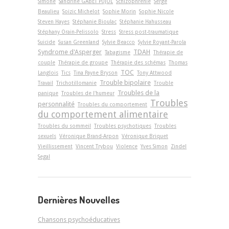
Simone
Sandrine GABET PUJOL
Schizophrénie
Serge
Beaulieu
Soizic Michelot
Sophie Morin
Sophie Nicole
Steven Hayes
Stéphanie Bioulac
Stéphanie Hahusseau
Stéphany Orain-Pelissolo
Stress
Stress post-traumatique
Suicide
Susan Greenland
Sylvie Beacco
Sylvie Royant-Parola
Syndrome d'Asperger
TDAH
Tabagisme
Thérapie de
couple
Thérapie de groupe
Thérapie des schémas
Thomas
TOC
Langlois
Tics
Tina Payne Bryson
Tony Attwood
Trouble bipolaire
Travail
Trichotillomanie
Trouble
Troubles de la
panique
Troubles de l'humeur
Troubles
personnalité
Troubles du comportement
du comportement alimentaire
Troubles du sommeil
Troubles psychotiques
Troubles
sexuels
Véronique Brand-Arpon
Véronique Briquet
Vieillissement
Vincent Trybou
Violence
Yves Simon
Zindel
Segal
Dernières Nouvelles
Chansons psychoéducatives