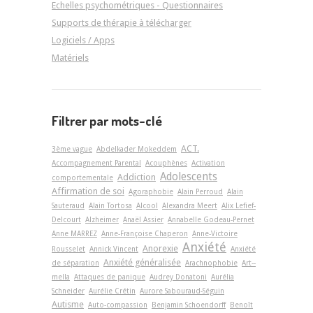
Echelles psychométriques - Questionnaires
Supports de thérapie à télécharger
Logiciels / Apps
Matériels
Filtrer par mots-clé
ACT.
3ème vague
Abdelkader Mokeddem
Accompagnement Parental
Acouphènes
Activation
Adolescents
Addiction
comportementale
Affirmation de soi
Agoraphobie
Alain Perroud
Alain
Sauteraud
Alain Tortosa
Alcool
Alexandra Meert
Alix Lefief-
Delcourt
Alzheimer
Anaël Assier
Annabelle Godeau-Pernet
Anne MARREZ
Anne-Françoise Chaperon
Anne-Victoire
Anxiété
Anorexie
Rousselet
Annick Vincent
Anxiété
Anxiété généralisée
de séparation
Arachnophobie
Art-­
mella
Attaques de panique
Audrey Donatoni
Aurélia
Schneider
Aurélie Crétin
Aurore Sabouraud-Séguin
Autisme
Auto-compassion
Benjamin Schoendorff
Benoît