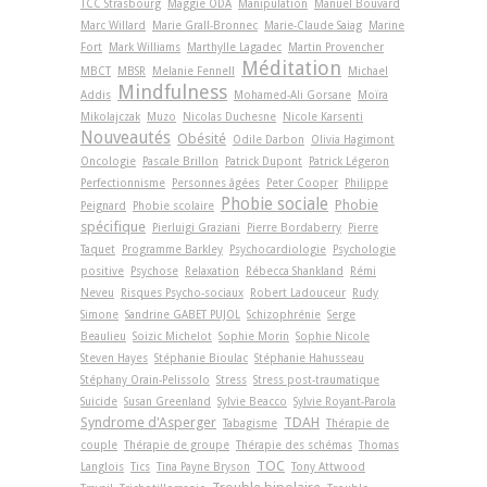
TCC Strasbourg
Maggie ODA
Manipulation
Manuel Bouvard
Marc Willard
Marie Grall-Bronnec
Marie-Claude Saiag
Marine
Fort
Mark Williams
Marthylle Lagadec
Martin Provencher
Méditation
MBCT
MBSR
Melanie Fennell
Michael
Mindfulness
Addis
Mohamed-Ali Gorsane
Moïra
Mikolajczak
Muzo
Nicolas Duchesne
Nicole Karsenti
Nouveautés
Obésité
Odile Darbon
Olivia Hagimont
Oncologie
Pascale Brillon
Patrick Dupont
Patrick Légeron
Perfectionnisme
Personnes âgées
Peter Cooper
Philippe
Phobie sociale
Phobie
Peignard
Phobie scolaire
spécifique
Pierluigi Graziani
Pierre Bordaberry
Pierre
Taquet
Programme Barkley
Psychocardiologie
Psychologie
positive
Psychose
Relaxation
Rébecca Shankland
Rémi
Neveu
Risques Psycho-sociaux
Robert Ladouceur
Rudy
Simone
Sandrine GABET PUJOL
Schizophrénie
Serge
Beaulieu
Soizic Michelot
Sophie Morin
Sophie Nicole
Steven Hayes
Stéphanie Bioulac
Stéphanie Hahusseau
Stéphany Orain-Pelissolo
Stress
Stress post-traumatique
Suicide
Susan Greenland
Sylvie Beacco
Sylvie Royant-Parola
Syndrome d'Asperger
TDAH
Tabagisme
Thérapie de
couple
Thérapie de groupe
Thérapie des schémas
Thomas
TOC
Langlois
Tics
Tina Payne Bryson
Tony Attwood