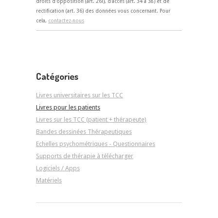
droits d'opposition (art. 26i), d'accès (art. 34 à 38) et de
rectification (art. 36) des données vous concernant. Pour
cela,
contactez-nous
Catégories
Livres universitaires sur les TCC
Livres pour les patients
Livres sur les TCC (patient + thérapeute)
Bandes dessinées Thérapeutiques
Echelles psychométriques - Questionnaires
Supports de thérapie à télécharger
Logiciels / Apps
Matériels