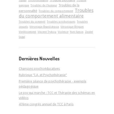
Trouble bipolaire
Travail
Trichotillomanie
Trouble
Troubles de la
panique
Troubles de l'humeur
Troubles
personnalité
Troubles du comportement
du comportement alimentaire
Troubles du sommeil
Troubles psychotiques
Troubles
sexuels
Véronique Brand-Arpon
Véronique Briquet
Vieillissement
Vincent Trybou
Violence
Yves Simon
Zindel
Segal
Dernières Nouvelles
Chansons psychoéducatives
Rubrique "I.A. et Psychothérapie"
Première séance de psychothérapie - exemple
pédagogique
Le psy qui marche : TCC et Thérapie des schémas en
vidéos
47ème congrès annuel de TCC à Paris