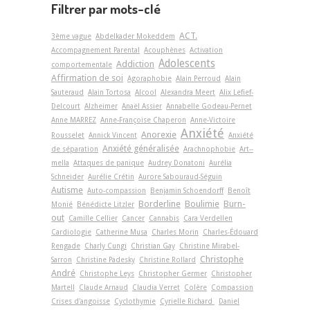
Filtrer par mots-clé
ACT.
3ème vague
Abdelkader Mokeddem
Accompagnement Parental
Acouphènes
Activation
Adolescents
Addiction
comportementale
Affirmation de soi
Agoraphobie
Alain Perroud
Alain
Sauteraud
Alain Tortosa
Alcool
Alexandra Meert
Alix Lefief-
Delcourt
Alzheimer
Anaël Assier
Annabelle Godeau-Pernet
Anne MARREZ
Anne-Françoise Chaperon
Anne-Victoire
Anxiété
Anorexie
Rousselet
Annick Vincent
Anxiété
Anxiété généralisée
de séparation
Arachnophobie
Art-­
mella
Attaques de panique
Audrey Donatoni
Aurélia
Schneider
Aurélie Crétin
Aurore Sabouraud-Séguin
Autisme
Auto-compassion
Benjamin Schoendorff
Benoît
Borderline
Boulimie
Burn-
Monié
Bénédicte Litzler
out
Camille Cellier
Cancer
Cannabis
Cara Verdellen
Cardiologie
Catherine Musa
Charles Morin
Charles-Édouard
Rengade
Charly Cungi
Christian Gay
Christine Mirabel-
Christophe
Sarron
Christine Padesky
Christine Rollard
André
Christophe Leys
Christopher Germer
Christopher
Martell
Claude Arnaud
Claudia Verret
Colère
Compassion
Crises d'angoisse
Cyclothymie
Cyrielle Richard
Daniel