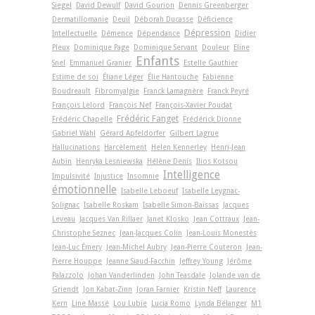
Siegel
David Dewulf
David Gourion
Dennis Greenberger
Dermatillomanie
Deuil
Déborah Ducasse
Déficience
Dépression
Intellectuelle
Démence
Dépendance
Didier
Pleux
Dominique Page
Dominique Servant
Douleur
Eline
Enfants
Snel
Emmanuel Granier
Estelle Gauthier
Estime de soi
Éliane Léger
Élie Hantouche
Fabienne
Boudreault
Fibromyalgie
Franck Lamagnère
Franck Peyré
François Lelord
François Nef
François-Xavier Poudat
Frédéric Fanget
Frédéric Chapelle
Frédérick Dionne
Gabriel Wahl
Gérard Apfeldorfer
Gilbert Lagrue
Hallucinations
Harcèlement
Helen Kennerley
Henri-Jean
Aubin
Henryka Lesniewska
Hélène Denis
Ilios Kotsou
Intelligence
Impulsivité
Injustice
Insomnie
émotionnelle
Isabelle Leboeuf
Isabelle Leygnac-
Solignac
Isabelle Roskam
Isabelle Simon-Baïssas
Jacques
Leveau
Jacques Van Rillaer
Janet Klosko
Jean Cottraux
Jean-
Christophe Seznec
Jean-Jacques Colin
Jean-Louis Monestès
Jean-Luc Émery
Jean-Michel Aubry
Jean-Pierre Couteron
Jean-
Pierre Houppe
Jeanne Siaud-Facchin
Jeffrey Young
Jérôme
Palazzolo
Johan Vanderlinden
John Teasdale
Jolande van de
Griendt
Jon Kabat-Zinn
Joran Farnier
Kristin Neff
Laurence
Kern
Line Massé
Lou Lubie
Lucia Romo
Lynda Bélanger
M1