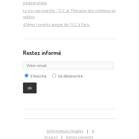
pédagogique
Le psy qui marche : TCC et Thérapie des schémas en
vidéos
47ème congrès annuel de TCC à Paris
Restez informé
S'inscrire
Se désinscrire
Informations légales
|
A
propos
|
Remerciements