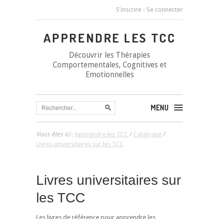
S'inscrire
-
Se connecter
APPRENDRE LES TCC
Découvrir les Thérapies
Comportementales, Cognitives et
Emotionnelles
MENU
Vous êtes ici :
Apprendre les TCC
/
Catalogue
/
Livres universitaires sur les TCC
Livres universitaires sur
les TCC
Les livres de référence pour apprendre les