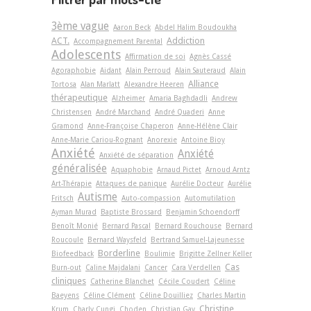
3ème vague
Aaron Beck
Abdel Halim Boudoukha
ACT.
Addiction
Accompagnement Parental
Adolescents
Affirmation de soi
Agnès Cassé
Agoraphobie
Aidant
Alain Perroud
Alain Sauteraud
Alain
Alliance
Tortosa
Alan Marlatt
Alexandre Heeren
thérapeutique
Alzheimer
Amaria Baghdadli
Andrew
Christensen
André Marchand
André Quaderi
Anne
Gramond
Anne-Françoise Chaperon
Anne-Hélène Clair
Anne-Marie Cariou-Rognant
Anorexie
Antoine Bioy
Anxiété
Anxiété
Anxiété de séparation
généralisée
Aquaphobie
Arnaud Pictet
Arnoud Arntz
Art-Thérapie
Attaques de panique
Aurélie Docteur
Aurélie
Autisme
Fritsch
Auto-compassion
Automutilation
Ayman Murad
Baptiste Brossard
Benjamin Schoendorff
Benoît Monié
Bernard Pascal
Bernard Rouchouse
Bernard
Roucoule
Bernard Waysfeld
Bertrand Samuel-Lajeunesse
Borderline
Biofeedback
Boulimie
Brigitte Zellner Keller
Cas
Burn-out
Caline Majdalani
Cancer
Cara Verdellen
cliniques
Catherine Blanchet
Cécile Coudert
Céline
Baeyens
Céline Clément
Céline Douilliez
Charles Martin
Christine
Krum
Charly Cungi
Choden
Christian Gay