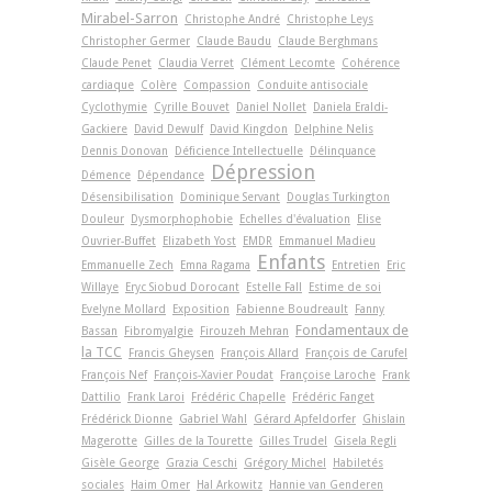
Mirabel-Sarron
Christophe André
Christophe Leys
Christopher Germer
Claude Baudu
Claude Berghmans
Claude Penet
Claudia Verret
Clément Lecomte
Cohérence
cardiaque
Colère
Compassion
Conduite antisociale
Cyclothymie
Cyrille Bouvet
Daniel Nollet
Daniela Eraldi-
Gackiere
David Dewulf
David Kingdon
Delphine Nelis
Dennis Donovan
Déficience Intellectuelle
Délinquance
Dépression
Démence
Dépendance
Désensibilisation
Dominique Servant
Douglas Turkington
Douleur
Dysmorphophobie
Echelles d'évaluation
Elise
Ouvrier-Buffet
Elizabeth Yost
EMDR
Emmanuel Madieu
Enfants
Emmanuelle Zech
Emna Ragama
Entretien
Eric
Willaye
Eryc Siobud Dorocant
Estelle Fall
Estime de soi
Evelyne Mollard
Exposition
Fabienne Boudreault
Fanny
Fondamentaux de
Bassan
Fibromyalgie
Firouzeh Mehran
la TCC
Francis Gheysen
François Allard
François de Carufel
François Nef
François-Xavier Poudat
Françoise Laroche
Frank
Dattilio
Frank Laroi
Frédéric Chapelle
Frédéric Fanget
Frédérick Dionne
Gabriel Wahl
Gérard Apfeldorfer
Ghislain
Magerotte
Gilles de la Tourette
Gilles Trudel
Gisela Regli
Gisèle George
Grazia Ceschi
Grégory Michel
Habiletés
sociales
Haim Omer
Hal Arkowitz
Hannie van Genderen