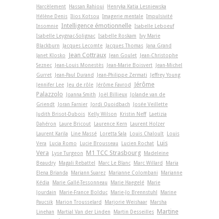
Harcèlement
Hassan Rahioui
Henryka Katia Lesniewska
Hélène Denis
Ilios Kotsou
Imagerie mentale
Impulsivité
Intelligence émotionnelle
Insomnie
Isabelle Leboeuf
Isabelle Leygnac-Solignac
Isabelle Roskam
Ivy Marie
Blackburn
Jacques Lecomte
Jacques Thomas
Jana Grand
Jean Cottraux
Janet Klosko
Jean Goulet
Jean-Christophe
Seznec
Jean-Louis Monestès
Jean-Marie Boisvert
Jean-Michel
Gurret
Jean-Paul Durand
Jean-Philippe Zermati
Jeffrey Young
Jérôme
Jennifer Lee
Jeu de rôle
Jérôme Favrod
Palazzolo
Joanna Smith
Joël Billieux
Jolande van de
Griendt
Joran Farnier
Jordi Quoidbach
Josée Veillette
Judith Brisot-Dubois
Kelly Wilson
Kristin Neff
Laetizia
Dahéron
Laure Bricout
Laurence Kern
Laurent Holzer
Laurent Karila
Line Massé
Loretta Sala
Louis Chaloult
Louis
Luis
Vera
Lucia Romo
Lucie Brousseau
Lucien Rochat
Vera
M1 TCC Strasbourg
Lyse Turgeon
Madeleine
Beaudry
Magali Rebattel
Marc Le Blanc
Marc Willard
Maria
Elena Brianda
Mariann Suarez
Marianne Colombani
Marianne
Kédia
Marie Gallé-Tessonneau
Marie Haegelé
Marie
Jourdain
Marie-France Bolduc
Marie-Jo Brennstuhl
Marine
Paucsik
Marion Trousselard
Marjorie Weishaar
Marsha
Martine
Linehan
Martial Van der Linden
Martin Desseilles