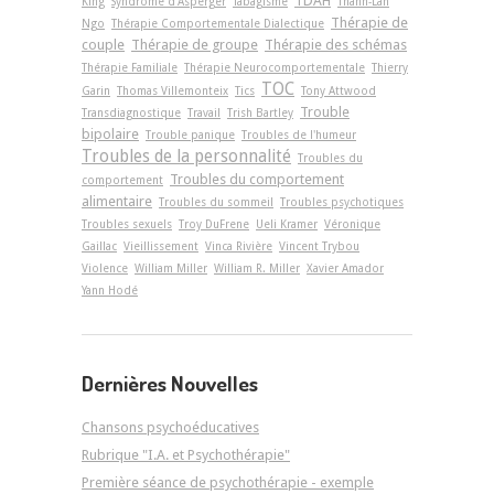
TDAH
King
Syndrome d'Asperger
Tabagisme
Thanh-Lan
Thérapie de
Ngo
Thérapie Comportementale Dialectique
couple
Thérapie de groupe
Thérapie des schémas
Thérapie Familiale
Thérapie Neurocomportementale
Thierry
TOC
Garin
Thomas Villemonteix
Tics
Tony Attwood
Trouble
Transdiagnostique
Travail
Trish Bartley
bipolaire
Trouble panique
Troubles de l'humeur
Troubles de la personnalité
Troubles du
Troubles du comportement
comportement
alimentaire
Troubles du sommeil
Troubles psychotiques
Troubles sexuels
Troy DuFrene
Ueli Kramer
Véronique
Gaillac
Vieillissement
Vinca Rivière
Vincent Trybou
Violence
William Miller
William R. Miller
Xavier Amador
Yann Hodé
Dernières Nouvelles
Chansons psychoéducatives
Rubrique "I.A. et Psychothérapie"
Première séance de psychothérapie - exemple