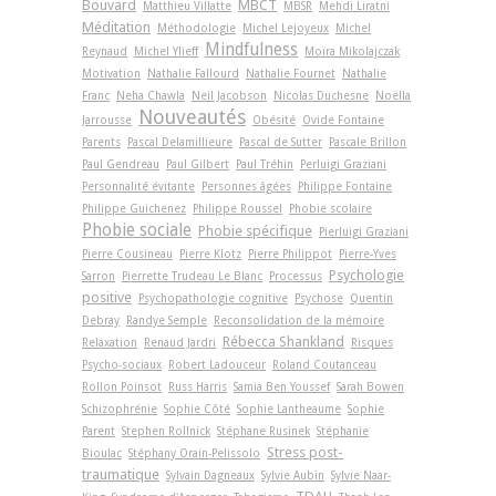
Bouvard
MBCT
Matthieu Villatte
MBSR
Mehdi Liratni
Méditation
Méthodologie
Michel Lejoyeux
Michel
Mindfulness
Reynaud
Michel Ylieff
Moïra Mikolajczak
Motivation
Nathalie Fallourd
Nathalie Fournet
Nathalie
Franc
Neha Chawla
Neil Jacobson
Nicolas Duchesne
Noëlla
Nouveautés
Jarrousse
Obésité
Ovide Fontaine
Parents
Pascal Delamillieure
Pascal de Sutter
Pascale Brillon
Paul Gendreau
Paul Gilbert
Paul Tréhin
Perluigi Graziani
Personnalité évitante
Personnes âgées
Philippe Fontaine
Philippe Guichenez
Philippe Roussel
Phobie scolaire
Phobie sociale
Phobie spécifique
Pierluigi Graziani
Pierre Cousineau
Pierre Klotz
Pierre Philippot
Pierre-Yves
Psychologie
Sarron
Pierrette Trudeau Le Blanc
Processus
positive
Psychopathologie cognitive
Psychose
Quentin
Debray
Randye Semple
Reconsolidation de la mémoire
Rébecca Shankland
Relaxation
Renaud Jardri
Risques
Psycho-sociaux
Robert Ladouceur
Roland Coutanceau
Rollon Poinsot
Russ Harris
Samia Ben Youssef
Sarah Bowen
Schizophrénie
Sophie Côté
Sophie Lantheaume
Sophie
Parent
Stephen Rollnick
Stéphane Rusinek
Stéphanie
Stress post-
Bioulac
Stéphany Orain-Pelissolo
traumatique
Sylvain Dagneaux
Sylvie Aubin
Sylvie Naar-