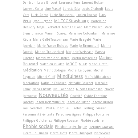
Dahéron
Laure Bricout
Laurence Kern
Laurent Holzer
Laurent Karila
Line Massé
Loretta Sala
Louis Chaloult
Louis
Luis
Vera
Lucia Romo
Lucie Brousseau
Lucien Rochat
Vera
M1 TCC Strasbourg
Lyse Turgeon
Madeleine
Beaudry
Magali Rebattel
Marc Le Blanc
Marc Willard
Maria
Elena Brianda
Mariann Suarez
Marianne Colombani
Marianne
Kédia
Marie Gallé-Tessonneau
Marie Haegelé
Marie
Jourdain
Marie-France Bolduc
Marie-Jo Brennstuhl
Marine
Paucsik
Marion Trousselard
Marjorie Weishaar
Marsha
Martine
Linehan
Martial Van der Linden
Martin Desseilles
Bouvard
MBCT
Matthieu Villatte
MBSR
Mehdi Liratni
Méditation
Méthodologie
Michel Lejoyeux
Michel
Mindfulness
Reynaud
Michel Ylieff
Moïra Mikolajczak
Motivation
Nathalie Fallourd
Nathalie Fournet
Nathalie
Franc
Neha Chawla
Neil Jacobson
Nicolas Duchesne
Noëlla
Nouveautés
Jarrousse
Obésité
Ovide Fontaine
Parents
Pascal Delamillieure
Pascal de Sutter
Pascale Brillon
Paul Gendreau
Paul Gilbert
Paul Tréhin
Perluigi Graziani
Personnalité évitante
Personnes âgées
Philippe Fontaine
Philippe Guichenez
Philippe Roussel
Phobie scolaire
Phobie sociale
Phobie spécifique
Pierluigi Graziani
Pierre Cousineau
Pierre Klotz
Pierre Philippot
Pierre-Yves