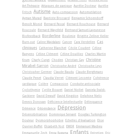
Art-Thérapie
Attaques de panique
Aurélie Docteur
Aurélie
Autisme
Fritsch
Auto-compassion
Automutilation
Ayman Murad
Baptiste Brossard
Benjamin Schoendorff
Benoît Monié
Bernard Pascal
Bernard Rouchouse
Bernard
Roucoule
Bernard Waysfeld
Bertrand Samuel-Lajeunesse
Borderline
Biofeedback
Boulimie
Brigitte Zellner Keller
Cas
Burn-out
Caline Majdalani
Cancer
Cara Verdellen
cliniques
Catherine Blanchet
Cécile Coudert
Céline
Baeyens
Céline Clément
Céline Douilliez
Charles Martin
Christine
Krum
Charly Cungi
Choden
Christian Gay
Mirabel-Sarron
Christophe André
Christophe Leys
Christopher Germer
Claude Baudu
Claude Berghmans
Claude Penet
Claudia Verret
Clément Lecomte
Cohérence
cardiaque
Colère
Compassion
Conduite antisociale
Cyclothymie
Cyrille Bouvet
Daniel Nollet
Daniela Eraldi-
Gackiere
David Dewulf
David Kingdon
Delphine Nelis
Dennis Donovan
Déficience Intellectuelle
Délinquance
Dépression
Démence
Dépendance
Désensibilisation
Dominique Servant
Douglas Turkington
Douleur
Dysmorphophobie
Echelles d'évaluation
Elise
Ouvrier-Buffet
Elizabeth Yost
EMDR
Emmanuel Madieu
Enfants
Emmanuelle Zech
Emna Ragama
Entretien
Eric