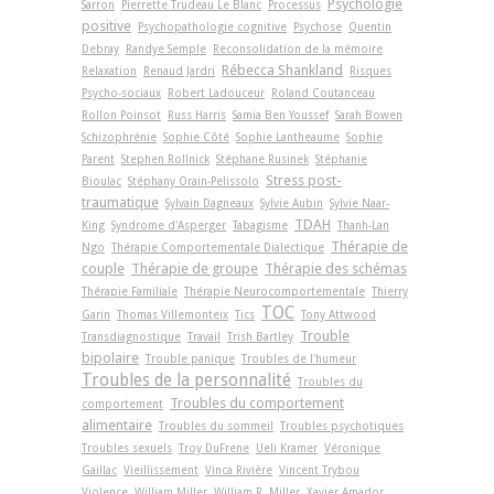
Psychologie
Sarron
Pierrette Trudeau Le Blanc
Processus
positive
Psychopathologie cognitive
Psychose
Quentin
Debray
Randye Semple
Reconsolidation de la mémoire
Rébecca Shankland
Relaxation
Renaud Jardri
Risques
Psycho-sociaux
Robert Ladouceur
Roland Coutanceau
Rollon Poinsot
Russ Harris
Samia Ben Youssef
Sarah Bowen
Schizophrénie
Sophie Côté
Sophie Lantheaume
Sophie
Parent
Stephen Rollnick
Stéphane Rusinek
Stéphanie
Stress post-
Bioulac
Stéphany Orain-Pelissolo
traumatique
Sylvain Dagneaux
Sylvie Aubin
Sylvie Naar-
TDAH
King
Syndrome d'Asperger
Tabagisme
Thanh-Lan
Thérapie de
Ngo
Thérapie Comportementale Dialectique
couple
Thérapie de groupe
Thérapie des schémas
Thérapie Familiale
Thérapie Neurocomportementale
Thierry
TOC
Garin
Thomas Villemonteix
Tics
Tony Attwood
Trouble
Transdiagnostique
Travail
Trish Bartley
bipolaire
Trouble panique
Troubles de l'humeur
Troubles de la personnalité
Troubles du
Troubles du comportement
comportement
alimentaire
Troubles du sommeil
Troubles psychotiques
Troubles sexuels
Troy DuFrene
Ueli Kramer
Véronique
Gaillac
Vieillissement
Vinca Rivière
Vincent Trybou
Violence
William Miller
William R. Miller
Xavier Amador