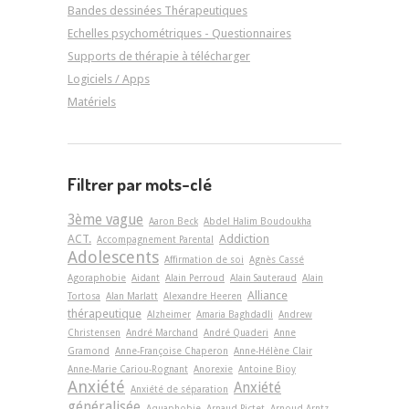
Bandes dessinées Thérapeutiques
Echelles psychométriques - Questionnaires
Supports de thérapie à télécharger
Logiciels / Apps
Matériels
Filtrer par mots-clé
3ème vague
Aaron Beck
Abdel Halim Boudoukha
ACT.
Addiction
Accompagnement Parental
Adolescents
Affirmation de soi
Agnès Cassé
Agoraphobie
Aidant
Alain Perroud
Alain Sauteraud
Alain
Alliance
Tortosa
Alan Marlatt
Alexandre Heeren
thérapeutique
Alzheimer
Amaria Baghdadli
Andrew
Christensen
André Marchand
André Quaderi
Anne
Gramond
Anne-Françoise Chaperon
Anne-Hélène Clair
Anne-Marie Cariou-Rognant
Anorexie
Antoine Bioy
Anxiété
Anxiété
Anxiété de séparation
généralisée
Aquaphobie
Arnaud Pictet
Arnoud Arntz