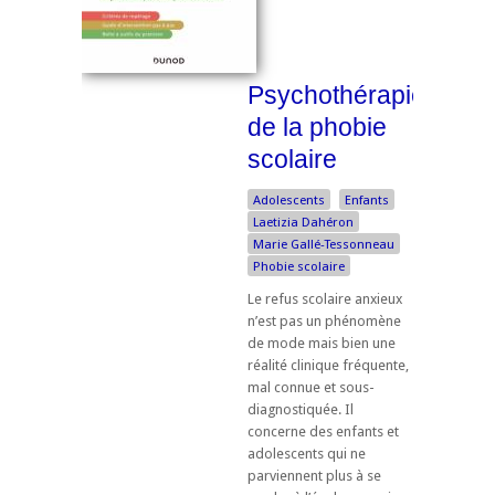
Psychothérapie
de la phobie
scolaire
Adolescents
Enfants
Laetizia Dahéron
Marie Gallé-Tessonneau
Phobie scolaire
Le refus scolaire anxieux
n’est pas un phénomène
de mode mais bien une
réalité clinique fréquente,
mal connue et sous-
diagnostiquée. Il
concerne des enfants et
adolescents qui ne
parviennent plus à se