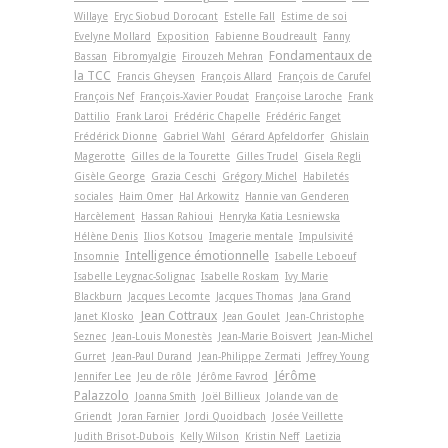
Willaye
Eryc Siobud Dorocant
Estelle Fall
Estime de soi
Evelyne Mollard
Exposition
Fabienne Boudreault
Fanny
Fondamentaux de
Bassan
Fibromyalgie
Firouzeh Mehran
la TCC
Francis Gheysen
François Allard
François de Carufel
François Nef
François-Xavier Poudat
Françoise Laroche
Frank
Dattilio
Frank Laroi
Frédéric Chapelle
Frédéric Fanget
Frédérick Dionne
Gabriel Wahl
Gérard Apfeldorfer
Ghislain
Magerotte
Gilles de la Tourette
Gilles Trudel
Gisela Regli
Gisèle George
Grazia Ceschi
Grégory Michel
Habiletés
sociales
Haim Omer
Hal Arkowitz
Hannie van Genderen
Harcèlement
Hassan Rahioui
Henryka Katia Lesniewska
Hélène Denis
Ilios Kotsou
Imagerie mentale
Impulsivité
Intelligence émotionnelle
Insomnie
Isabelle Leboeuf
Isabelle Leygnac-Solignac
Isabelle Roskam
Ivy Marie
Blackburn
Jacques Lecomte
Jacques Thomas
Jana Grand
Jean Cottraux
Janet Klosko
Jean Goulet
Jean-Christophe
Seznec
Jean-Louis Monestès
Jean-Marie Boisvert
Jean-Michel
Gurret
Jean-Paul Durand
Jean-Philippe Zermati
Jeffrey Young
Jérôme
Jennifer Lee
Jeu de rôle
Jérôme Favrod
Palazzolo
Joanna Smith
Joël Billieux
Jolande van de
Griendt
Joran Farnier
Jordi Quoidbach
Josée Veillette
Judith Brisot-Dubois
Kelly Wilson
Kristin Neff
Laetizia