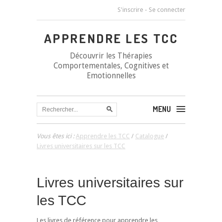
S'inscrire
-
Se connecter
APPRENDRE LES TCC
Découvrir les Thérapies
Comportementales, Cognitives et
Emotionnelles
MENU
Vous êtes ici :
Apprendre les TCC
/
Catalogue
/
Livres universitaires sur les TCC
Livres universitaires sur
les TCC
Les livres de référence pour apprendre les