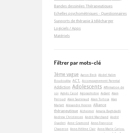
Bandes dessinées Thérapeutiques
Echelles psychométriques - Questionnaires
Supports de thérapie à télécharger
Logiciels / Apps
Matériels
Filtrer par mots-clé
3ème vague
Aaron Beck
Abdel Halim
ACT.
Boudoukha
Accompagnement Parental
Adolescents
Addiction
Affirmation de
soi
Agnès Cassé
Agoraphobie
Aidant
Alain
Perroud
Alain Sauteraud
Alain Tortosa
Alan
Alliance
Marlatt
Alexandre Heeren
thérapeutique
Alzheimer
Amaria Baghdadli
Andrew Christensen
André Marchand
André
Quaderi
Anne Gramond
Anne-Françoise
Chaperon
Anne-Hélène Clair
Anne-Marie Cariou-