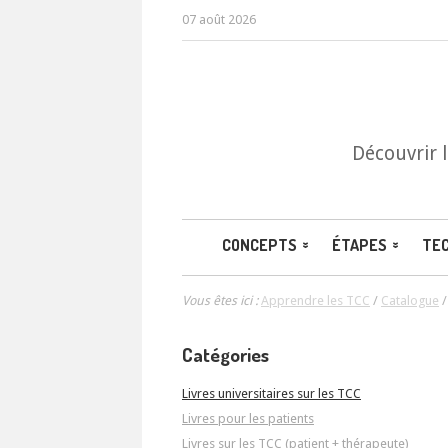
07 août 2026
Découvrir 
CONCEPTS
ÉTAPES
TE
Vous êtes ici :
Apprendre les TCC
/
Catalogue
Catégories
Livres universitaires sur les TCC
Livres pour les patients
Livres sur les TCC (patient + thérapeute)