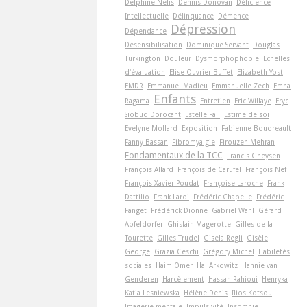
Delphine Nelis
Dennis Donovan
Déficience
Intellectuelle
Délinquance
Démence
Dépression
Dépendance
Désensibilisation
Dominique Servant
Douglas
Turkington
Douleur
Dysmorphophobie
Echelles
d'évaluation
Elise Ouvrier-Buffet
Elizabeth Yost
EMDR
Emmanuel Madieu
Emmanuelle Zech
Emna
Enfants
Ragama
Entretien
Eric Willaye
Eryc
Siobud Dorocant
Estelle Fall
Estime de soi
Evelyne Mollard
Exposition
Fabienne Boudreault
Fanny Bassan
Fibromyalgie
Firouzeh Mehran
Fondamentaux de la TCC
Francis Gheysen
François Allard
François de Carufel
François Nef
François-Xavier Poudat
Françoise Laroche
Frank
Dattilio
Frank Laroi
Frédéric Chapelle
Frédéric
Fanget
Frédérick Dionne
Gabriel Wahl
Gérard
Apfeldorfer
Ghislain Magerotte
Gilles de la
Tourette
Gilles Trudel
Gisela Regli
Gisèle
George
Grazia Ceschi
Grégory Michel
Habiletés
sociales
Haim Omer
Hal Arkowitz
Hannie van
Genderen
Harcèlement
Hassan Rahioui
Henryka
Katia Lesniewska
Hélène Denis
Ilios Kotsou
Imagerie mentale
Impulsivité
Insomnie