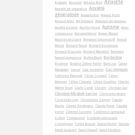
Anxiété
Rognant
Anorexie
Antoine Bioy
Anxiété
Anxiété de séparation
généralisée
Aquaphobie
Arnaud Pictet
Arnoud Arntz
Art-Thérapie
Attaques de panique
Autisme
Aurélie Docteur
Aurélie Fritsch
Auto-
compassion
Automutilation
Ayman Murad
Baptiste Brossard
Benjamin Schoendorff
Benoît
Monié
Bernard Pascal
Bernard Rouchouse
Bernard Roucoule
Bernard Waysfeld
Bertrand
Borderline
Samuel-Lajeunesse
Biofeedback
Boulimie
Brigitte Zellner Keller
Burn-out
Caline
Cas cliniques
Majdalani
Cancer
Cara Verdellen
Catherine Blanchet
Cécile Coudert
Céline
Baeyens
Céline Clément
Céline Douilliez
Charles
Martin Krum
Charly Cungi
Choden
Christian Gay
Christine Mirabel-Sarron
Christophe André
Christophe Leys
Christopher Germer
Claude
Baudu
Claude Berghmans
Claude Penet
Claudia
Verret
Clément Lecomte
Cohérence cardiaque
Colère
Compassion
Conduite antisociale
Cyclothymie
Cyrille Bouvet
Daniel Nollet
Daniela
Eraldi-Gackiere
David Dewulf
David Kingdon