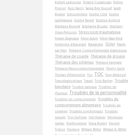
Robert Ladouceur
Roland Coutanceau
Rollon
Poinsot
Russ Harris
Samia Ben Youssef
Sarah
Bowen
Schizophrénie
Sophie Côté
Sophie
Lantheaume
Sophie Parent
Stephen Rollnick
Stéphane Rusinek
Stéphanie Bioulac
Stéphany
Stress post-traumatique
Orain-Pelissolo
Sylvain Dagneaux
Sylvie Aubin
Sylvie Naar-King
TDAH
Syndrome d'Asperger
Tabagisme
Thanh-
Lan Ngo
Thérapie Comportementale Dialectique
Thérapie de couple
Thérapie de groupe
Thérapie des schémas
Thérapie Familiale
Thérapie Neurocomportementale
Thierry Garin
TOC
Thomas Villemonteix
Tics
Tony Attwood
Trouble
Transdiagnostique
Travail
Trish Bartley
bipolaire
Trouble panique
Troubles de
Troubles de la personnalité
l'humeur
Troubles du
Troubles du comportement
comportement alimentaire
Troubles du
sommeil
Troubles psychotiques
Troubles
sexuels
Troy DuFrene
Ueli Kramer
Véronique
Gaillac
Vieillissement
Vinca Rivière
Vincent
Trybou
Violence
William Miller
William R. Miller