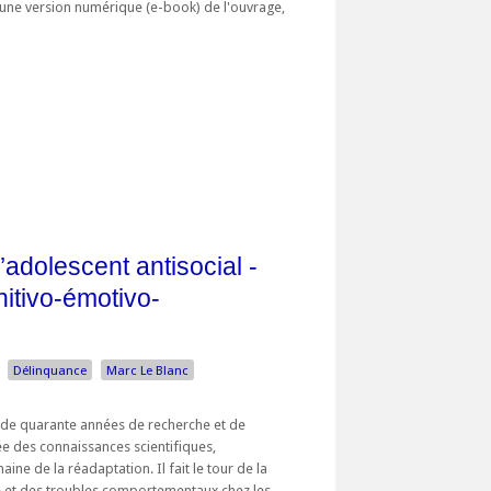
d'une version numérique (e-book) de l'ouvrage,
’adolescent antisocial -
tivo-émotivo-
Délinquance
Marc Le Blanc
s de quarante années de recherche et de
e des connaissances scientifiques,
ine de la réadaptation. Il fait le tour de la
 et des troubles comportementaux chez les ...