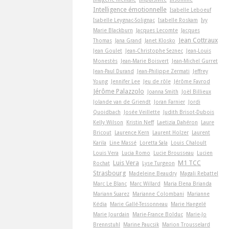
Intelligence émotionnelle
Isabelle Leboeuf
Isabelle Leygnac-Solignac
Isabelle Roskam
Ivy
Marie Blackburn
Jacques Lecomte
Jacques
Jean Cottraux
Thomas
Jana Grand
Janet Klosko
Jean Goulet
Jean-Christophe Seznec
Jean-Louis
Monestès
Jean-Marie Boisvert
Jean-Michel Gurret
Jean-Paul Durand
Jean-Philippe Zermati
Jeffrey
Young
Jennifer Lee
Jeu de rôle
Jérôme Favrod
Jérôme Palazzolo
Joanna Smith
Joël Billieux
Jolande van de Griendt
Joran Farnier
Jordi
Quoidbach
Josée Veillette
Judith Brisot-Dubois
Kelly Wilson
Kristin Neff
Laetizia Dahéron
Laure
Bricout
Laurence Kern
Laurent Holzer
Laurent
Karila
Line Massé
Loretta Sala
Louis Chaloult
Louis Vera
Lucia Romo
Lucie Brousseau
Lucien
Luis Vera
M1 TCC
Rochat
Lyse Turgeon
Strasbourg
Madeleine Beaudry
Magali Rebattel
Marc Le Blanc
Marc Willard
Maria Elena Brianda
Mariann Suarez
Marianne Colombani
Marianne
Kédia
Marie Gallé-Tessonneau
Marie Haegelé
Marie Jourdain
Marie-France Bolduc
Marie-Jo
Brennstuhl
Marine Paucsik
Marion Trousselard