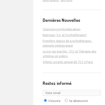
Xavier Amador
Yann Hodé
Dernières Nouvelles
Chansons psychoéducatives
Rubrique "I.A. et Psychothérapie"
Première séance de psychothérapie -
exemple pédagogique
Le psy qui marche : TCC et Thérapie des
schémas en vidéos
47ème congrès annuel de TCC à Paris
Restez informé
S'inscrire
Se désinscrire