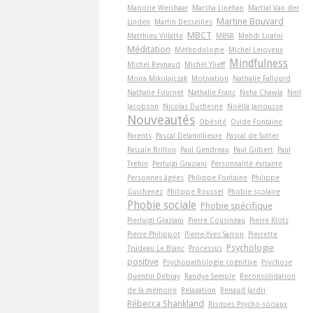
Marjorie Weishaar
Marsha Linehan
Martial Van der
Martine Bouvard
Linden
Martin Desseilles
MBCT
Matthieu Villatte
MBSR
Mehdi Liratni
Méditation
Méthodologie
Michel Lejoyeux
Mindfulness
Michel Reynaud
Michel Ylieff
Moïra Mikolajczak
Motivation
Nathalie Fallourd
Nathalie Fournet
Nathalie Franc
Neha Chawla
Neil
Jacobson
Nicolas Duchesne
Noëlla Jarrousse
Nouveautés
Obésité
Ovide Fontaine
Parents
Pascal Delamillieure
Pascal de Sutter
Pascale Brillon
Paul Gendreau
Paul Gilbert
Paul
Tréhin
Perluigi Graziani
Personnalité évitante
Personnes âgées
Philippe Fontaine
Philippe
Guichenez
Philippe Roussel
Phobie scolaire
Phobie sociale
Phobie spécifique
Pierluigi Graziani
Pierre Cousineau
Pierre Klotz
Pierre Philippot
Pierre-Yves Sarron
Pierrette
Psychologie
Trudeau Le Blanc
Processus
positive
Psychopathologie cognitive
Psychose
Quentin Debray
Randye Semple
Reconsolidation
de la mémoire
Relaxation
Renaud Jardri
Rébecca Shankland
Risques Psycho-sociaux