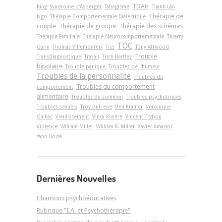
TDAH
King
Syndrome d'Asperger
Tabagisme
Thanh-Lan
Thérapie de
Ngo
Thérapie Comportementale Dialectique
couple
Thérapie de groupe
Thérapie des schémas
Thérapie Familiale
Thérapie Neurocomportementale
Thierry
TOC
Garin
Thomas Villemonteix
Tics
Tony Attwood
Trouble
Transdiagnostique
Travail
Trish Bartley
bipolaire
Trouble panique
Troubles de l'humeur
Troubles de la personnalité
Troubles du
Troubles du comportement
comportement
alimentaire
Troubles du sommeil
Troubles psychotiques
Troubles sexuels
Troy DuFrene
Ueli Kramer
Véronique
Gaillac
Vieillissement
Vinca Rivière
Vincent Trybou
Violence
William Miller
William R. Miller
Xavier Amador
Yann Hodé
Dernières Nouvelles
Chansons psychoéducatives
Rubrique "I.A. et Psychothérapie"