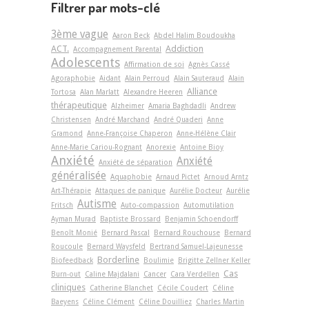
Filtrer par mots-clé
3ème vague
Aaron Beck
Abdel Halim Boudoukha
ACT.
Addiction
Accompagnement Parental
Adolescents
Affirmation de soi
Agnès Cassé
Agoraphobie
Aidant
Alain Perroud
Alain Sauteraud
Alain
Alliance
Tortosa
Alan Marlatt
Alexandre Heeren
thérapeutique
Alzheimer
Amaria Baghdadli
Andrew
Christensen
André Marchand
André Quaderi
Anne
Gramond
Anne-Françoise Chaperon
Anne-Hélène Clair
Anne-Marie Cariou-Rognant
Anorexie
Antoine Bioy
Anxiété
Anxiété
Anxiété de séparation
généralisée
Aquaphobie
Arnaud Pictet
Arnoud Arntz
Art-Thérapie
Attaques de panique
Aurélie Docteur
Aurélie
Autisme
Fritsch
Auto-compassion
Automutilation
Ayman Murad
Baptiste Brossard
Benjamin Schoendorff
Benoît Monié
Bernard Pascal
Bernard Rouchouse
Bernard
Roucoule
Bernard Waysfeld
Bertrand Samuel-Lajeunesse
Borderline
Biofeedback
Boulimie
Brigitte Zellner Keller
Cas
Burn-out
Caline Majdalani
Cancer
Cara Verdellen
cliniques
Catherine Blanchet
Cécile Coudert
Céline
Baeyens
Céline Clément
Céline Douilliez
Charles Martin