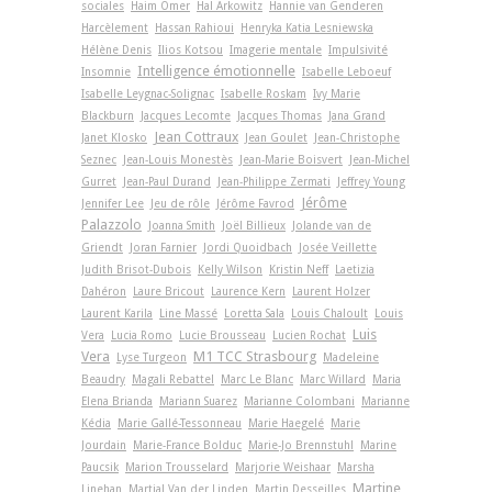
sociales
Haim Omer
Hal Arkowitz
Hannie van Genderen
Harcèlement
Hassan Rahioui
Henryka Katia Lesniewska
Hélène Denis
Ilios Kotsou
Imagerie mentale
Impulsivité
Intelligence émotionnelle
Insomnie
Isabelle Leboeuf
Isabelle Leygnac-Solignac
Isabelle Roskam
Ivy Marie
Blackburn
Jacques Lecomte
Jacques Thomas
Jana Grand
Jean Cottraux
Janet Klosko
Jean Goulet
Jean-Christophe
Seznec
Jean-Louis Monestès
Jean-Marie Boisvert
Jean-Michel
Gurret
Jean-Paul Durand
Jean-Philippe Zermati
Jeffrey Young
Jérôme
Jennifer Lee
Jeu de rôle
Jérôme Favrod
Palazzolo
Joanna Smith
Joël Billieux
Jolande van de
Griendt
Joran Farnier
Jordi Quoidbach
Josée Veillette
Judith Brisot-Dubois
Kelly Wilson
Kristin Neff
Laetizia
Dahéron
Laure Bricout
Laurence Kern
Laurent Holzer
Laurent Karila
Line Massé
Loretta Sala
Louis Chaloult
Louis
Luis
Vera
Lucia Romo
Lucie Brousseau
Lucien Rochat
Vera
M1 TCC Strasbourg
Lyse Turgeon
Madeleine
Beaudry
Magali Rebattel
Marc Le Blanc
Marc Willard
Maria
Elena Brianda
Mariann Suarez
Marianne Colombani
Marianne
Kédia
Marie Gallé-Tessonneau
Marie Haegelé
Marie
Jourdain
Marie-France Bolduc
Marie-Jo Brennstuhl
Marine
Paucsik
Marion Trousselard
Marjorie Weishaar
Marsha
Martine
Linehan
Martial Van der Linden
Martin Desseilles