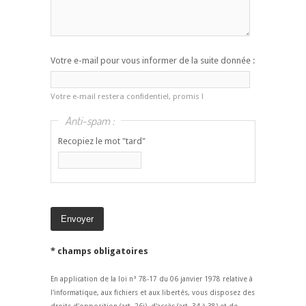
Votre e-mail pour vous informer de la suite donnée :
Votre e-mail restera confidentiel, promis !
Anti-spam :
Recopiez le mot "tard"
* champs obligatoires
En application de la loi n° 78-17 du 06 janvier 1978 relative à
l'informatique, aux fichiers et aux libertés, vous disposez des
droits d'opposition (art. 26i), d'accès (art. 34 à 38) et de