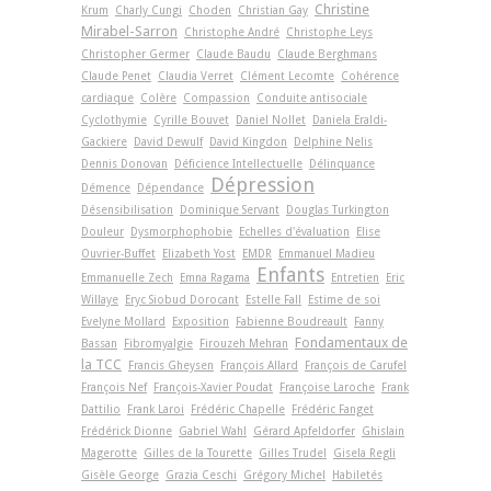
Christine
Krum
Charly Cungi
Choden
Christian Gay
Mirabel-Sarron
Christophe André
Christophe Leys
Christopher Germer
Claude Baudu
Claude Berghmans
Claude Penet
Claudia Verret
Clément Lecomte
Cohérence
cardiaque
Colère
Compassion
Conduite antisociale
Cyclothymie
Cyrille Bouvet
Daniel Nollet
Daniela Eraldi-
Gackiere
David Dewulf
David Kingdon
Delphine Nelis
Dennis Donovan
Déficience Intellectuelle
Délinquance
Dépression
Démence
Dépendance
Désensibilisation
Dominique Servant
Douglas Turkington
Douleur
Dysmorphophobie
Echelles d'évaluation
Elise
Ouvrier-Buffet
Elizabeth Yost
EMDR
Emmanuel Madieu
Enfants
Emmanuelle Zech
Emna Ragama
Entretien
Eric
Willaye
Eryc Siobud Dorocant
Estelle Fall
Estime de soi
Evelyne Mollard
Exposition
Fabienne Boudreault
Fanny
Fondamentaux de
Bassan
Fibromyalgie
Firouzeh Mehran
la TCC
Francis Gheysen
François Allard
François de Carufel
François Nef
François-Xavier Poudat
Françoise Laroche
Frank
Dattilio
Frank Laroi
Frédéric Chapelle
Frédéric Fanget
Frédérick Dionne
Gabriel Wahl
Gérard Apfeldorfer
Ghislain
Magerotte
Gilles de la Tourette
Gilles Trudel
Gisela Regli
Gisèle George
Grazia Ceschi
Grégory Michel
Habiletés