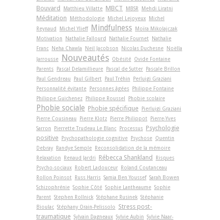
Bouvard
MBCT
Matthieu Villatte
MBSR
Mehdi Liratni
Méditation
Méthodologie
Michel Lejoyeux
Michel
Mindfulness
Reynaud
Michel Ylieff
Moïra Mikolajczak
Motivation
Nathalie Fallourd
Nathalie Fournet
Nathalie
Franc
Neha Chawla
Neil Jacobson
Nicolas Duchesne
Noëlla
Nouveautés
Jarrousse
Obésité
Ovide Fontaine
Parents
Pascal Delamillieure
Pascal de Sutter
Pascale Brillon
Paul Gendreau
Paul Gilbert
Paul Tréhin
Perluigi Graziani
Personnalité évitante
Personnes âgées
Philippe Fontaine
Philippe Guichenez
Philippe Roussel
Phobie scolaire
Phobie sociale
Phobie spécifique
Pierluigi Graziani
Pierre Cousineau
Pierre Klotz
Pierre Philippot
Pierre-Yves
Psychologie
Sarron
Pierrette Trudeau Le Blanc
Processus
positive
Psychopathologie cognitive
Psychose
Quentin
Debray
Randye Semple
Reconsolidation de la mémoire
Rébecca Shankland
Relaxation
Renaud Jardri
Risques
Psycho-sociaux
Robert Ladouceur
Roland Coutanceau
Rollon Poinsot
Russ Harris
Samia Ben Youssef
Sarah Bowen
Schizophrénie
Sophie Côté
Sophie Lantheaume
Sophie
Parent
Stephen Rollnick
Stéphane Rusinek
Stéphanie
Stress post-
Bioulac
Stéphany Orain-Pelissolo
traumatique
Sylvain Dagneaux
Sylvie Aubin
Sylvie Naar-