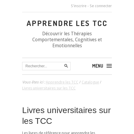
S'inscrire
-
Se connecter
APPRENDRE LES TCC
Découvrir les Thérapies
Comportementales, Cognitives et
Emotionnelles
MENU
Vous êtes ici :
Apprendre les TCC
/
Catalogue
/
Livres universitaires sur les TCC
Livres universitaires sur
les TCC
Les livres de référence pour apprendre les