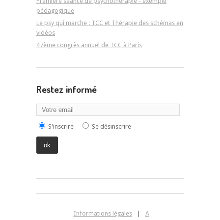
Première séance de psychothérapie - exemple
pédagogique
Le psy qui marche : TCC et Thérapie des schémas en
vidéos
47ème congrès annuel de TCC à Paris
Restez informé
S'inscrire
Se désinscrire
Informations légales
|
A