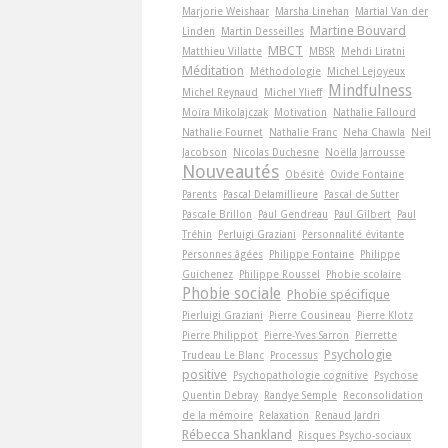
Marjorie Weishaar
Marsha Linehan
Martial Van der
Martine Bouvard
Linden
Martin Desseilles
MBCT
Matthieu Villatte
MBSR
Mehdi Liratni
Méditation
Méthodologie
Michel Lejoyeux
Mindfulness
Michel Reynaud
Michel Ylieff
Moïra Mikolajczak
Motivation
Nathalie Fallourd
Nathalie Fournet
Nathalie Franc
Neha Chawla
Neil
Jacobson
Nicolas Duchesne
Noëlla Jarrousse
Nouveautés
Obésité
Ovide Fontaine
Parents
Pascal Delamillieure
Pascal de Sutter
Pascale Brillon
Paul Gendreau
Paul Gilbert
Paul
Tréhin
Perluigi Graziani
Personnalité évitante
Personnes âgées
Philippe Fontaine
Philippe
Guichenez
Philippe Roussel
Phobie scolaire
Phobie sociale
Phobie spécifique
Pierluigi Graziani
Pierre Cousineau
Pierre Klotz
Pierre Philippot
Pierre-Yves Sarron
Pierrette
Psychologie
Trudeau Le Blanc
Processus
positive
Psychopathologie cognitive
Psychose
Quentin Debray
Randye Semple
Reconsolidation
de la mémoire
Relaxation
Renaud Jardri
Rébecca Shankland
Risques Psycho-sociaux