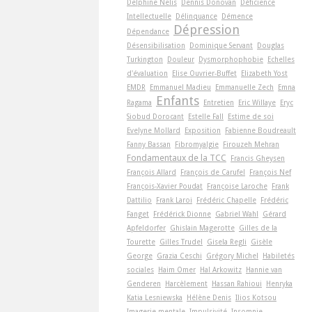
Delphine Nelis
Dennis Donovan
Déficience
Intellectuelle
Délinquance
Démence
Dépression
Dépendance
Désensibilisation
Dominique Servant
Douglas
Turkington
Douleur
Dysmorphophobie
Echelles
d'évaluation
Elise Ouvrier-Buffet
Elizabeth Yost
EMDR
Emmanuel Madieu
Emmanuelle Zech
Emna
Enfants
Ragama
Entretien
Eric Willaye
Eryc
Siobud Dorocant
Estelle Fall
Estime de soi
Evelyne Mollard
Exposition
Fabienne Boudreault
Fanny Bassan
Fibromyalgie
Firouzeh Mehran
Fondamentaux de la TCC
Francis Gheysen
François Allard
François de Carufel
François Nef
François-Xavier Poudat
Françoise Laroche
Frank
Dattilio
Frank Laroi
Frédéric Chapelle
Frédéric
Fanget
Frédérick Dionne
Gabriel Wahl
Gérard
Apfeldorfer
Ghislain Magerotte
Gilles de la
Tourette
Gilles Trudel
Gisela Regli
Gisèle
George
Grazia Ceschi
Grégory Michel
Habiletés
sociales
Haim Omer
Hal Arkowitz
Hannie van
Genderen
Harcèlement
Hassan Rahioui
Henryka
Katia Lesniewska
Hélène Denis
Ilios Kotsou
Imagerie mentale
Impulsivité
Insomnie