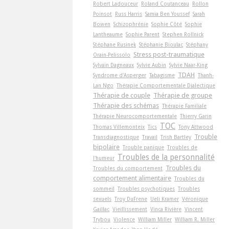
Robert Ladouceur
Roland Coutanceau
Rollon
Poinsot
Russ Harris
Samia Ben Youssef
Sarah
Bowen
Schizophrénie
Sophie Côté
Sophie
Lantheaume
Sophie Parent
Stephen Rollnick
Stéphane Rusinek
Stéphanie Bioulac
Stéphany
Stress post-traumatique
Orain-Pelissolo
Sylvain Dagneaux
Sylvie Aubin
Sylvie Naar-King
TDAH
Syndrome d'Asperger
Tabagisme
Thanh-
Lan Ngo
Thérapie Comportementale Dialectique
Thérapie de couple
Thérapie de groupe
Thérapie des schémas
Thérapie Familiale
Thérapie Neurocomportementale
Thierry Garin
TOC
Thomas Villemonteix
Tics
Tony Attwood
Trouble
Transdiagnostique
Travail
Trish Bartley
bipolaire
Trouble panique
Troubles de
Troubles de la personnalité
l'humeur
Troubles du
Troubles du comportement
comportement alimentaire
Troubles du
sommeil
Troubles psychotiques
Troubles
sexuels
Troy DuFrene
Ueli Kramer
Véronique
Gaillac
Vieillissement
Vinca Rivière
Vincent
Trybou
Violence
William Miller
William R. Miller