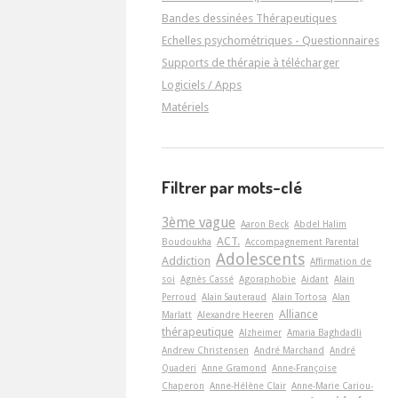
Bandes dessinées Thérapeutiques
Echelles psychométriques - Questionnaires
Supports de thérapie à télécharger
Logiciels / Apps
Matériels
Filtrer par mots-clé
3ème vague
Aaron Beck
Abdel Halim
ACT.
Boudoukha
Accompagnement Parental
Adolescents
Addiction
Affirmation de
soi
Agnès Cassé
Agoraphobie
Aidant
Alain
Perroud
Alain Sauteraud
Alain Tortosa
Alan
Alliance
Marlatt
Alexandre Heeren
thérapeutique
Alzheimer
Amaria Baghdadli
Andrew Christensen
André Marchand
André
Quaderi
Anne Gramond
Anne-Françoise
Chaperon
Anne-Hélène Clair
Anne-Marie Cariou-