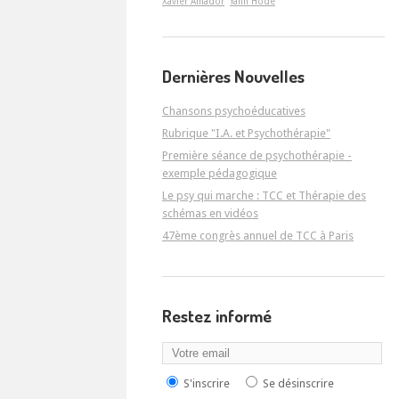
Xavier Amador
Yann Hodé
Dernières Nouvelles
Chansons psychoéducatives
Rubrique "I.A. et Psychothérapie"
Première séance de psychothérapie -
exemple pédagogique
Le psy qui marche : TCC et Thérapie des
schémas en vidéos
47ème congrès annuel de TCC à Paris
Restez informé
S'inscrire
Se désinscrire