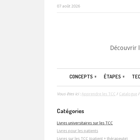
07 août 2026
Découvrir 
CONCEPTS
ÉTAPES
TE
Vous êtes ici :
Apprendre les TCC
/
Catalogue
Catégories
Livres universitaires sur les TCC
Livres pour les patients
Livres sur les TCC (patient + thérapeute)