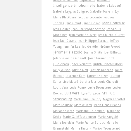
Intelligence émotionnelle
Isabelle Leboeuf
Isabelle Leygnac-Solignac
Isabelle Roskam
Ivy
Marie Blackburn
Jacques Lecomte
Jacques
Jean Cottraux
Thomas
Jana Grand
Janet Klosko
Jean Goulet
Jean-Christophe Seznec
Jean-Louis
Monestès
Jean-Marie Boisvert
Jean-Michel Gurret
Jean-Paul Durand
Jean-Philippe Zermati
Jeffrey
Young
Jennifer Lee
Jeu de rôle
Jérôme Favrod
Jérôme Palazzolo
Joanna Smith
Joël Billieux
Jolande van de Griendt
Joran Farnier
Jordi
Quoidbach
Josée Veillette
Judith Brisot-Dubois
Kelly Wilson
Kristin Neff
Laetizia Dahéron
Laure
Bricout
Laurence Kern
Laurent Holzer
Laurent
Karila
Line Massé
Loretta Sala
Louis Chaloult
Louis Vera
Lucia Romo
Lucie Brousseau
Lucien
Luis Vera
M1 TCC
Rochat
Lyse Turgeon
Strasbourg
Madeleine Beaudry
Magali Rebattel
Marc Le Blanc
Marc Willard
Maria Elena Brianda
Mariann Suarez
Marianne Colombani
Marianne
Kédia
Marie Gallé-Tessonneau
Marie Haegelé
Marie Jourdain
Marie-France Bolduc
Marie-Jo
Brennstuhl
Marine Paucsik
Marion Trousselard