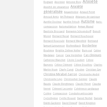
Anxiété
Rognant
Anorexie
Antoine Bioy
Anxiété
Anxiété de séparation
généralisée
Aquaphobie
Arnaud Pictet
Arnoud Arntz
Art-Thérapie
Attaques de panique
Autisme
Aurélie Docteur
Aurélie Fritsch
Auto-
compassion
Automutilation
Ayman Murad
Baptiste Brossard
Benjamin Schoendorff
Benoît
Monié
Bernard Pascal
Bernard Rouchouse
Bernard Roucoule
Bernard Waysfeld
Bertrand
Borderline
Samuel-Lajeunesse
Biofeedback
Boulimie
Brigitte Zellner Keller
Burn-out
Caline
Cas cliniques
Majdalani
Cancer
Cara Verdellen
Catherine Blanchet
Cécile Coudert
Céline
Baeyens
Céline Clément
Céline Douilliez
Charles
Martin Krum
Charly Cungi
Choden
Christian Gay
Christine Mirabel-Sarron
Christophe André
Christophe Leys
Christopher Germer
Claude
Baudu
Claude Berghmans
Claude Penet
Claudia
Verret
Clément Lecomte
Cohérence cardiaque
Colère
Compassion
Conduite antisociale
Cyclothymie
Cyrille Bouvet
Daniel Nollet
Daniela
Eraldi-Gackiere
David Dewulf
David Kingdon