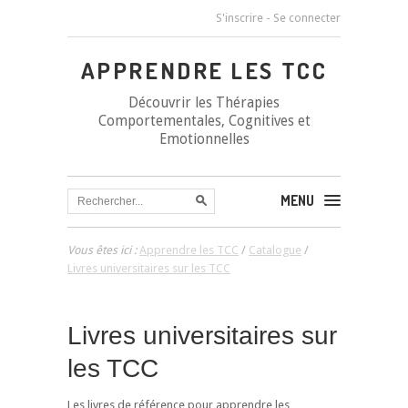
S'inscrire
-
Se connecter
APPRENDRE LES TCC
Découvrir les Thérapies
Comportementales, Cognitives et
Emotionnelles
MENU
Vous êtes ici :
Apprendre les TCC
/
Catalogue
/
Livres universitaires sur les TCC
Livres universitaires sur
les TCC
Les livres de référence pour apprendre les