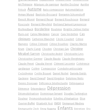
Art-Thérapie
Attaques de panique
Aurélie Docteur
Aurélie
Autisme
Fritsch
Auto-compassion
Automutilation
Ayman Murad
Baptiste Brossard
Benjamin Schoendorff
Benoît Monié
Bernard Pascal
Bernard Rouchouse
Bernard
Roucoule
Bernard Waysfeld
Bertrand Samuel-Lajeunesse
Borderline
Biofeedback
Boulimie
Brigitte Zellner Keller
Cas
Burn-out
Caline Majdalani
Cancer
Cara Verdellen
cliniques
Catherine Blanchet
Cécile Coudert
Céline
Baeyens
Céline Clément
Céline Douilliez
Charles Martin
Christine
Krum
Charly Cungi
Choden
Christian Gay
Mirabel-Sarron
Christophe André
Christophe Leys
Christopher Germer
Claude Baudu
Claude Berghmans
Claude Penet
Claudia Verret
Clément Lecomte
Cohérence
cardiaque
Colère
Compassion
Conduite antisociale
Cyclothymie
Cyrille Bouvet
Daniel Nollet
Daniela Eraldi-
Gackiere
David Dewulf
David Kingdon
Delphine Nelis
Dennis Donovan
Déficience Intellectuelle
Délinquance
Dépression
Démence
Dépendance
Désensibilisation
Dominique Servant
Douglas Turkington
Douleur
Dysmorphophobie
Echelles d'évaluation
Elise
Ouvrier-Buffet
Elizabeth Yost
EMDR
Emmanuel Madieu
Enfants
Emmanuelle Zech
Emna Ragama
Entretien
Eric