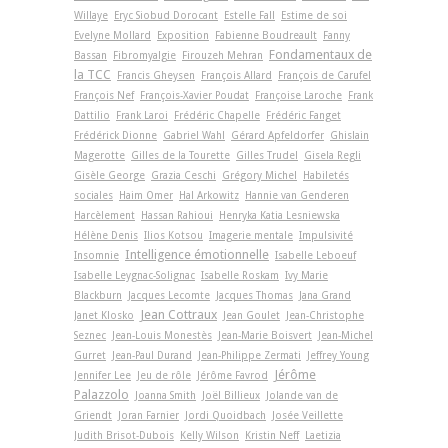
Willaye
Eryc Siobud Dorocant
Estelle Fall
Estime de soi
Evelyne Mollard
Exposition
Fabienne Boudreault
Fanny
Fondamentaux de
Bassan
Fibromyalgie
Firouzeh Mehran
la TCC
Francis Gheysen
François Allard
François de Carufel
François Nef
François-Xavier Poudat
Françoise Laroche
Frank
Dattilio
Frank Laroi
Frédéric Chapelle
Frédéric Fanget
Frédérick Dionne
Gabriel Wahl
Gérard Apfeldorfer
Ghislain
Magerotte
Gilles de la Tourette
Gilles Trudel
Gisela Regli
Gisèle George
Grazia Ceschi
Grégory Michel
Habiletés
sociales
Haim Omer
Hal Arkowitz
Hannie van Genderen
Harcèlement
Hassan Rahioui
Henryka Katia Lesniewska
Hélène Denis
Ilios Kotsou
Imagerie mentale
Impulsivité
Intelligence émotionnelle
Insomnie
Isabelle Leboeuf
Isabelle Leygnac-Solignac
Isabelle Roskam
Ivy Marie
Blackburn
Jacques Lecomte
Jacques Thomas
Jana Grand
Jean Cottraux
Janet Klosko
Jean Goulet
Jean-Christophe
Seznec
Jean-Louis Monestès
Jean-Marie Boisvert
Jean-Michel
Gurret
Jean-Paul Durand
Jean-Philippe Zermati
Jeffrey Young
Jérôme
Jennifer Lee
Jeu de rôle
Jérôme Favrod
Palazzolo
Joanna Smith
Joël Billieux
Jolande van de
Griendt
Joran Farnier
Jordi Quoidbach
Josée Veillette
Judith Brisot-Dubois
Kelly Wilson
Kristin Neff
Laetizia