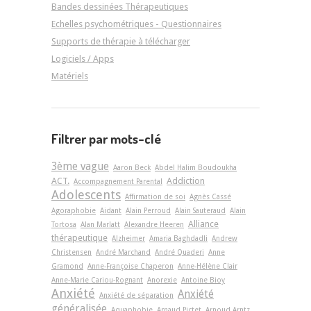
Bandes dessinées Thérapeutiques
Echelles psychométriques - Questionnaires
Supports de thérapie à télécharger
Logiciels / Apps
Matériels
Filtrer par mots-clé
3ème vague
Aaron Beck
Abdel Halim Boudoukha
ACT.
Addiction
Accompagnement Parental
Adolescents
Affirmation de soi
Agnès Cassé
Agoraphobie
Aidant
Alain Perroud
Alain Sauteraud
Alain
Alliance
Tortosa
Alan Marlatt
Alexandre Heeren
thérapeutique
Alzheimer
Amaria Baghdadli
Andrew
Christensen
André Marchand
André Quaderi
Anne
Gramond
Anne-Françoise Chaperon
Anne-Hélène Clair
Anne-Marie Cariou-Rognant
Anorexie
Antoine Bioy
Anxiété
Anxiété
Anxiété de séparation
généralisée
Aquaphobie
Arnaud Pictet
Arnoud Arntz