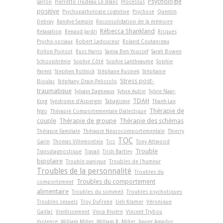
Psychologie
Sarron
Pierrette Trudeau Le Blanc
Processus
positive
Psychopathologie cognitive
Psychose
Quentin
Debray
Randye Semple
Reconsolidation de la mémoire
Rébecca Shankland
Relaxation
Renaud Jardri
Risques
Psycho-sociaux
Robert Ladouceur
Roland Coutanceau
Rollon Poinsot
Russ Harris
Samia Ben Youssef
Sarah Bowen
Schizophrénie
Sophie Côté
Sophie Lantheaume
Sophie
Parent
Stephen Rollnick
Stéphane Rusinek
Stéphanie
Stress post-
Bioulac
Stéphany Orain-Pelissolo
traumatique
Sylvain Dagneaux
Sylvie Aubin
Sylvie Naar-
TDAH
King
Syndrome d'Asperger
Tabagisme
Thanh-Lan
Thérapie de
Ngo
Thérapie Comportementale Dialectique
couple
Thérapie de groupe
Thérapie des schémas
Thérapie Familiale
Thérapie Neurocomportementale
Thierry
TOC
Garin
Thomas Villemonteix
Tics
Tony Attwood
Trouble
Transdiagnostique
Travail
Trish Bartley
bipolaire
Trouble panique
Troubles de l'humeur
Troubles de la personnalité
Troubles du
Troubles du comportement
comportement
alimentaire
Troubles du sommeil
Troubles psychotiques
Troubles sexuels
Troy DuFrene
Ueli Kramer
Véronique
Gaillac
Vieillissement
Vinca Rivière
Vincent Trybou
Violence
William Miller
William R. Miller
Xavier Amador