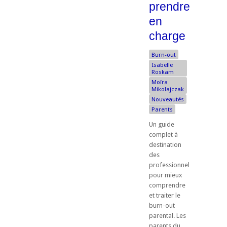
prendre
en
charge
Burn-out
Isabelle
Roskam
Moïra
Mikolajczak
Nouveautés
Parents
Un guide
complet à
destination
des
professionnels
pour mieux
comprendre
et traiter le
burn-out
parental. Les
parents du