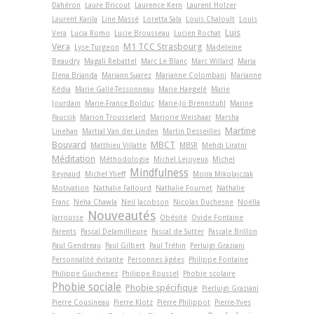
Dahéron
Laure Bricout
Laurence Kern
Laurent Holzer
Laurent Karila
Line Massé
Loretta Sala
Louis Chaloult
Louis
Luis
Vera
Lucia Romo
Lucie Brousseau
Lucien Rochat
Vera
M1 TCC Strasbourg
Lyse Turgeon
Madeleine
Beaudry
Magali Rebattel
Marc Le Blanc
Marc Willard
Maria
Elena Brianda
Mariann Suarez
Marianne Colombani
Marianne
Kédia
Marie Gallé-Tessonneau
Marie Haegelé
Marie
Jourdain
Marie-France Bolduc
Marie-Jo Brennstuhl
Marine
Paucsik
Marion Trousselard
Marjorie Weishaar
Marsha
Martine
Linehan
Martial Van der Linden
Martin Desseilles
Bouvard
MBCT
Matthieu Villatte
MBSR
Mehdi Liratni
Méditation
Méthodologie
Michel Lejoyeux
Michel
Mindfulness
Reynaud
Michel Ylieff
Moïra Mikolajczak
Motivation
Nathalie Fallourd
Nathalie Fournet
Nathalie
Franc
Neha Chawla
Neil Jacobson
Nicolas Duchesne
Noëlla
Nouveautés
Jarrousse
Obésité
Ovide Fontaine
Parents
Pascal Delamillieure
Pascal de Sutter
Pascale Brillon
Paul Gendreau
Paul Gilbert
Paul Tréhin
Perluigi Graziani
Personnalité évitante
Personnes âgées
Philippe Fontaine
Philippe Guichenez
Philippe Roussel
Phobie scolaire
Phobie sociale
Phobie spécifique
Pierluigi Graziani
Pierre Cousineau
Pierre Klotz
Pierre Philippot
Pierre-Yves