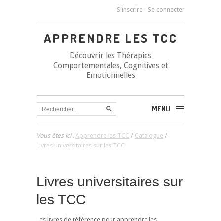
S'inscrire
-
Se connecter
APPRENDRE LES TCC
Découvrir les Thérapies
Comportementales, Cognitives et
Emotionnelles
MENU
Vous êtes ici :
Apprendre les TCC
/
Catalogue
/
Livres universitaires sur les TCC
Livres universitaires sur
les TCC
Les livres de référence pour apprendre les