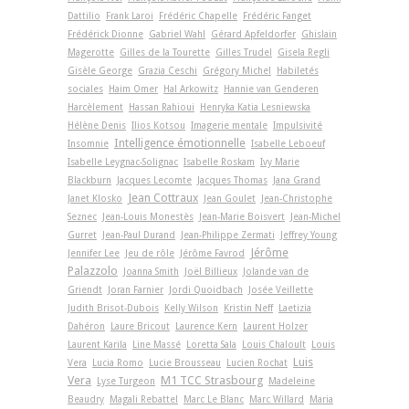
Dattilio
Frank Laroi
Frédéric Chapelle
Frédéric Fanget
Frédérick Dionne
Gabriel Wahl
Gérard Apfeldorfer
Ghislain
Magerotte
Gilles de la Tourette
Gilles Trudel
Gisela Regli
Gisèle George
Grazia Ceschi
Grégory Michel
Habiletés
sociales
Haim Omer
Hal Arkowitz
Hannie van Genderen
Harcèlement
Hassan Rahioui
Henryka Katia Lesniewska
Hélène Denis
Ilios Kotsou
Imagerie mentale
Impulsivité
Intelligence émotionnelle
Insomnie
Isabelle Leboeuf
Isabelle Leygnac-Solignac
Isabelle Roskam
Ivy Marie
Blackburn
Jacques Lecomte
Jacques Thomas
Jana Grand
Jean Cottraux
Janet Klosko
Jean Goulet
Jean-Christophe
Seznec
Jean-Louis Monestès
Jean-Marie Boisvert
Jean-Michel
Gurret
Jean-Paul Durand
Jean-Philippe Zermati
Jeffrey Young
Jérôme
Jennifer Lee
Jeu de rôle
Jérôme Favrod
Palazzolo
Joanna Smith
Joël Billieux
Jolande van de
Griendt
Joran Farnier
Jordi Quoidbach
Josée Veillette
Judith Brisot-Dubois
Kelly Wilson
Kristin Neff
Laetizia
Dahéron
Laure Bricout
Laurence Kern
Laurent Holzer
Laurent Karila
Line Massé
Loretta Sala
Louis Chaloult
Louis
Luis
Vera
Lucia Romo
Lucie Brousseau
Lucien Rochat
Vera
M1 TCC Strasbourg
Lyse Turgeon
Madeleine
Beaudry
Magali Rebattel
Marc Le Blanc
Marc Willard
Maria