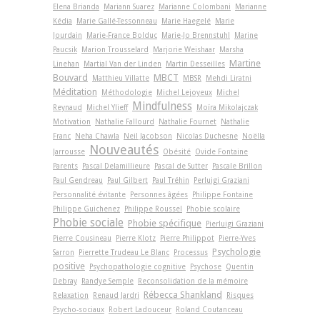
Elena Brianda
Mariann Suarez
Marianne Colombani
Marianne
Kédia
Marie Gallé-Tessonneau
Marie Haegelé
Marie
Jourdain
Marie-France Bolduc
Marie-Jo Brennstuhl
Marine
Paucsik
Marion Trousselard
Marjorie Weishaar
Marsha
Martine
Linehan
Martial Van der Linden
Martin Desseilles
Bouvard
MBCT
Matthieu Villatte
MBSR
Mehdi Liratni
Méditation
Méthodologie
Michel Lejoyeux
Michel
Mindfulness
Reynaud
Michel Ylieff
Moïra Mikolajczak
Motivation
Nathalie Fallourd
Nathalie Fournet
Nathalie
Franc
Neha Chawla
Neil Jacobson
Nicolas Duchesne
Noëlla
Nouveautés
Jarrousse
Obésité
Ovide Fontaine
Parents
Pascal Delamillieure
Pascal de Sutter
Pascale Brillon
Paul Gendreau
Paul Gilbert
Paul Tréhin
Perluigi Graziani
Personnalité évitante
Personnes âgées
Philippe Fontaine
Philippe Guichenez
Philippe Roussel
Phobie scolaire
Phobie sociale
Phobie spécifique
Pierluigi Graziani
Pierre Cousineau
Pierre Klotz
Pierre Philippot
Pierre-Yves
Psychologie
Sarron
Pierrette Trudeau Le Blanc
Processus
positive
Psychopathologie cognitive
Psychose
Quentin
Debray
Randye Semple
Reconsolidation de la mémoire
Rébecca Shankland
Relaxation
Renaud Jardri
Risques
Psycho-sociaux
Robert Ladouceur
Roland Coutanceau