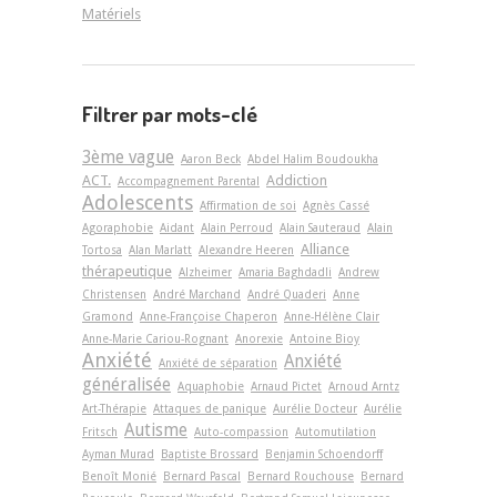
Matériels
Filtrer par mots-clé
3ème vague
Aaron Beck
Abdel Halim Boudoukha
ACT.
Addiction
Accompagnement Parental
Adolescents
Affirmation de soi
Agnès Cassé
Agoraphobie
Aidant
Alain Perroud
Alain Sauteraud
Alain
Alliance
Tortosa
Alan Marlatt
Alexandre Heeren
thérapeutique
Alzheimer
Amaria Baghdadli
Andrew
Christensen
André Marchand
André Quaderi
Anne
Gramond
Anne-Françoise Chaperon
Anne-Hélène Clair
Anne-Marie Cariou-Rognant
Anorexie
Antoine Bioy
Anxiété
Anxiété
Anxiété de séparation
généralisée
Aquaphobie
Arnaud Pictet
Arnoud Arntz
Art-Thérapie
Attaques de panique
Aurélie Docteur
Aurélie
Autisme
Fritsch
Auto-compassion
Automutilation
Ayman Murad
Baptiste Brossard
Benjamin Schoendorff
Benoît Monié
Bernard Pascal
Bernard Rouchouse
Bernard