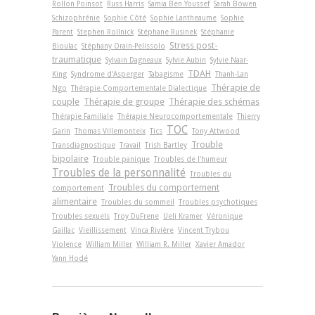
Rollon Poinsot
Russ Harris
Samia Ben Youssef
Sarah Bowen
Schizophrénie
Sophie Côté
Sophie Lantheaume
Sophie
Parent
Stephen Rollnick
Stéphane Rusinek
Stéphanie
Stress post-
Bioulac
Stéphany Orain-Pelissolo
traumatique
Sylvain Dagneaux
Sylvie Aubin
Sylvie Naar-
TDAH
King
Syndrome d'Asperger
Tabagisme
Thanh-Lan
Thérapie de
Ngo
Thérapie Comportementale Dialectique
couple
Thérapie de groupe
Thérapie des schémas
Thérapie Familiale
Thérapie Neurocomportementale
Thierry
TOC
Garin
Thomas Villemonteix
Tics
Tony Attwood
Trouble
Transdiagnostique
Travail
Trish Bartley
bipolaire
Trouble panique
Troubles de l'humeur
Troubles de la personnalité
Troubles du
Troubles du comportement
comportement
alimentaire
Troubles du sommeil
Troubles psychotiques
Troubles sexuels
Troy DuFrene
Ueli Kramer
Véronique
Gaillac
Vieillissement
Vinca Rivière
Vincent Trybou
Violence
William Miller
William R. Miller
Xavier Amador
Yann Hodé