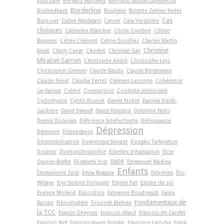
Roucoule
Bernard Waysfeld
Bertrand Samuel-Lajeunesse
Borderline
Biofeedback
Boulimie
Brigitte Zellner Keller
Cas
Burn-out
Caline Majdalani
Cancer
Cara Verdellen
cliniques
Catherine Blanchet
Cécile Coudert
Céline
Baeyens
Céline Clément
Céline Douilliez
Charles Martin
Christine
Krum
Charly Cungi
Choden
Christian Gay
Mirabel-Sarron
Christophe André
Christophe Leys
Christopher Germer
Claude Baudu
Claude Berghmans
Claude Penet
Claudia Verret
Clément Lecomte
Cohérence
cardiaque
Colère
Compassion
Conduite antisociale
Cyclothymie
Cyrille Bouvet
Daniel Nollet
Daniela Eraldi-
Gackiere
David Dewulf
David Kingdon
Delphine Nelis
Dennis Donovan
Déficience Intellectuelle
Délinquance
Dépression
Démence
Dépendance
Désensibilisation
Dominique Servant
Douglas Turkington
Douleur
Dysmorphophobie
Echelles d'évaluation
Elise
Ouvrier-Buffet
Elizabeth Yost
EMDR
Emmanuel Madieu
Enfants
Emmanuelle Zech
Emna Ragama
Entretien
Eric
Willaye
Eryc Siobud Dorocant
Estelle Fall
Estime de soi
Evelyne Mollard
Exposition
Fabienne Boudreault
Fanny
Fondamentaux de
Bassan
Fibromyalgie
Firouzeh Mehran
la TCC
Francis Gheysen
François Allard
François de Carufel
François Nef
François-Xavier Poudat
Françoise Laroche
Frank