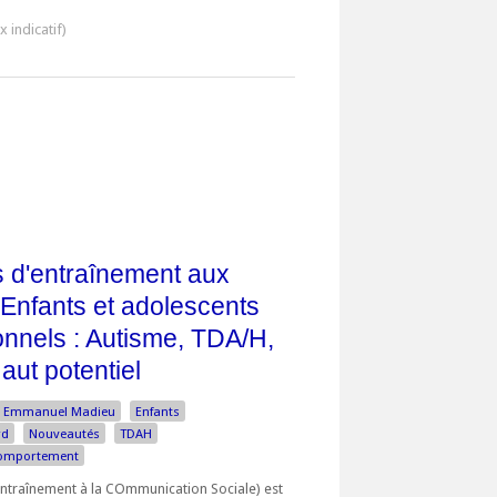
 d'entraînement aux
 Enfants et adolescents
ionnels : Autisme, TDA/H,
aut potentiel
Emmanuel Madieu
Enfants
rd
Nouveautés
TDAH
comportement
traînement à la COmmunication Sociale) est