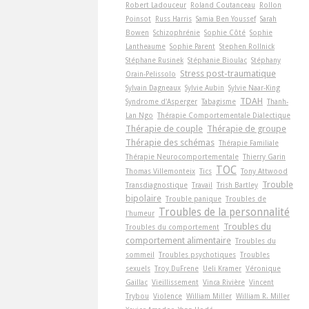
Robert Ladouceur
Roland Coutanceau
Rollon
Poinsot
Russ Harris
Samia Ben Youssef
Sarah
Bowen
Schizophrénie
Sophie Côté
Sophie
Lantheaume
Sophie Parent
Stephen Rollnick
Stéphane Rusinek
Stéphanie Bioulac
Stéphany
Stress post-traumatique
Orain-Pelissolo
Sylvain Dagneaux
Sylvie Aubin
Sylvie Naar-King
TDAH
Syndrome d'Asperger
Tabagisme
Thanh-
Lan Ngo
Thérapie Comportementale Dialectique
Thérapie de couple
Thérapie de groupe
Thérapie des schémas
Thérapie Familiale
Thérapie Neurocomportementale
Thierry Garin
TOC
Thomas Villemonteix
Tics
Tony Attwood
Trouble
Transdiagnostique
Travail
Trish Bartley
bipolaire
Trouble panique
Troubles de
Troubles de la personnalité
l'humeur
Troubles du
Troubles du comportement
comportement alimentaire
Troubles du
sommeil
Troubles psychotiques
Troubles
sexuels
Troy DuFrene
Ueli Kramer
Véronique
Gaillac
Vieillissement
Vinca Rivière
Vincent
Trybou
Violence
William Miller
William R. Miller