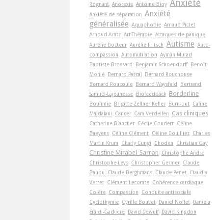
Anxiété
Rognant
Anorexie
Antoine Bioy
Anxiété
Anxiété de séparation
généralisée
Aquaphobie
Arnaud Pictet
Arnoud Arntz
Art-Thérapie
Attaques de panique
Autisme
Aurélie Docteur
Aurélie Fritsch
Auto-
compassion
Automutilation
Ayman Murad
Baptiste Brossard
Benjamin Schoendorff
Benoît
Monié
Bernard Pascal
Bernard Rouchouse
Bernard Roucoule
Bernard Waysfeld
Bertrand
Borderline
Samuel-Lajeunesse
Biofeedback
Boulimie
Brigitte Zellner Keller
Burn-out
Caline
Cas cliniques
Majdalani
Cancer
Cara Verdellen
Catherine Blanchet
Cécile Coudert
Céline
Baeyens
Céline Clément
Céline Douilliez
Charles
Martin Krum
Charly Cungi
Choden
Christian Gay
Christine Mirabel-Sarron
Christophe André
Christophe Leys
Christopher Germer
Claude
Baudu
Claude Berghmans
Claude Penet
Claudia
Verret
Clément Lecomte
Cohérence cardiaque
Colère
Compassion
Conduite antisociale
Cyclothymie
Cyrille Bouvet
Daniel Nollet
Daniela
Eraldi-Gackiere
David Dewulf
David Kingdon