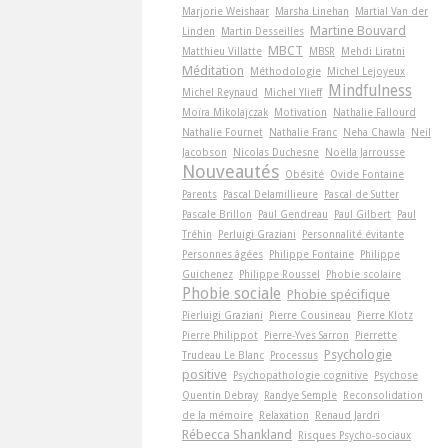
Marjorie Weishaar
Marsha Linehan
Martial Van der
Martine Bouvard
Linden
Martin Desseilles
MBCT
Matthieu Villatte
MBSR
Mehdi Liratni
Méditation
Méthodologie
Michel Lejoyeux
Mindfulness
Michel Reynaud
Michel Ylieff
Moïra Mikolajczak
Motivation
Nathalie Fallourd
Nathalie Fournet
Nathalie Franc
Neha Chawla
Neil
Jacobson
Nicolas Duchesne
Noëlla Jarrousse
Nouveautés
Obésité
Ovide Fontaine
Parents
Pascal Delamillieure
Pascal de Sutter
Pascale Brillon
Paul Gendreau
Paul Gilbert
Paul
Tréhin
Perluigi Graziani
Personnalité évitante
Personnes âgées
Philippe Fontaine
Philippe
Guichenez
Philippe Roussel
Phobie scolaire
Phobie sociale
Phobie spécifique
Pierluigi Graziani
Pierre Cousineau
Pierre Klotz
Pierre Philippot
Pierre-Yves Sarron
Pierrette
Psychologie
Trudeau Le Blanc
Processus
positive
Psychopathologie cognitive
Psychose
Quentin Debray
Randye Semple
Reconsolidation
de la mémoire
Relaxation
Renaud Jardri
Rébecca Shankland
Risques Psycho-sociaux