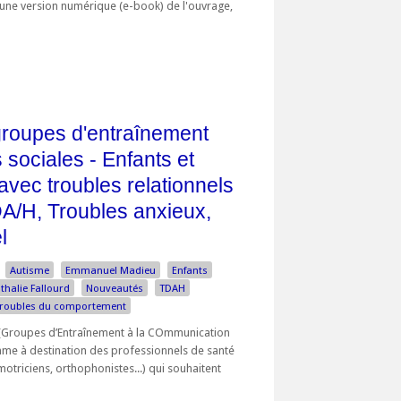
d'une version numérique (e-book) de l'ouvrage,
roupes d'entraînement
 sociales - Enfants et
avec troubles relationnels
DA/H, Troubles anxieux,
l
Autisme
Emmanuel Madieu
Enfants
thalie Fallourd
Nouveautés
TDAH
roubles du comportement
Groupes d’Entraînement à la COmmunication
mme à destination des professionnels de santé
triciens, orthophonistes...) qui souhaitent