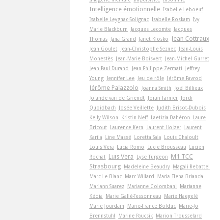
Intelligence émotionnelle
Isabelle Leboeuf
Isabelle Leygnac-Solignac
Isabelle Roskam
Ivy
Marie Blackburn
Jacques Lecomte
Jacques
Jean Cottraux
Thomas
Jana Grand
Janet Klosko
Jean Goulet
Jean-Christophe Seznec
Jean-Louis
Monestès
Jean-Marie Boisvert
Jean-Michel Gurret
Jean-Paul Durand
Jean-Philippe Zermati
Jeffrey
Young
Jennifer Lee
Jeu de rôle
Jérôme Favrod
Jérôme Palazzolo
Joanna Smith
Joël Billieux
Jolande van de Griendt
Joran Farnier
Jordi
Quoidbach
Josée Veillette
Judith Brisot-Dubois
Kelly Wilson
Kristin Neff
Laetizia Dahéron
Laure
Bricout
Laurence Kern
Laurent Holzer
Laurent
Karila
Line Massé
Loretta Sala
Louis Chaloult
Louis Vera
Lucia Romo
Lucie Brousseau
Lucien
Luis Vera
M1 TCC
Rochat
Lyse Turgeon
Strasbourg
Madeleine Beaudry
Magali Rebattel
Marc Le Blanc
Marc Willard
Maria Elena Brianda
Mariann Suarez
Marianne Colombani
Marianne
Kédia
Marie Gallé-Tessonneau
Marie Haegelé
Marie Jourdain
Marie-France Bolduc
Marie-Jo
Brennstuhl
Marine Paucsik
Marion Trousselard