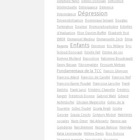
Delphine Nelis
Dennis Donovan
Déficience
Intellectuelle
Délinquance
Démence
Dépression
Dépendance
Désensibilisation
Dominique Servant
Douglas
Turkington
Douleur
Dysmorphophobie
Echelles
d'évaluation
Elise Ouvrier-Buffet
Elizabeth Yost
EMDR
Emmanuel Madieu
Emmanuelle Zech
Emna
Enfants
Ragama
Entretien
Eric Willaye
Eryc
Siobud Dorocant
Estelle Fall
Estime de soi
Evelyne Mollard
Exposition
Fabienne Boudreault
Fanny Bassan
Fibromyalgie
Firouzeh Mehran
Fondamentaux de la TCC
Francis Gheysen
François Allard
François de Carufel
François Nef
François-Xavier Poudat
Françoise Laroche
Frank
Dattilio
Frank Laroi
Frédéric Chapelle
Frédéric
Fanget
Frédérick Dionne
Gabriel Wahl
Gérard
Apfeldorfer
Ghislain Magerotte
Gilles de la
Tourette
Gilles Trudel
Gisela Regli
Gisèle
George
Grazia Ceschi
Grégory Michel
Habiletés
sociales
Haim Omer
Hal Arkowitz
Hannie van
Genderen
Harcèlement
Hassan Rahioui
Henryka
Katia Lesniewska
Hélène Denis
Ilios Kotsou
Imagerie mentale
Impulsivité
Insomnie