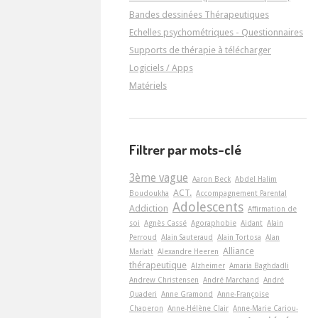
Bandes dessinées Thérapeutiques
Echelles psychométriques - Questionnaires
Supports de thérapie à télécharger
Logiciels / Apps
Matériels
Filtrer par mots-clé
3ème vague
Aaron Beck
Abdel Halim
ACT.
Boudoukha
Accompagnement Parental
Adolescents
Addiction
Affirmation de
soi
Agnès Cassé
Agoraphobie
Aidant
Alain
Perroud
Alain Sauteraud
Alain Tortosa
Alan
Alliance
Marlatt
Alexandre Heeren
thérapeutique
Alzheimer
Amaria Baghdadli
Andrew Christensen
André Marchand
André
Quaderi
Anne Gramond
Anne-Françoise
Chaperon
Anne-Hélène Clair
Anne-Marie Cariou-