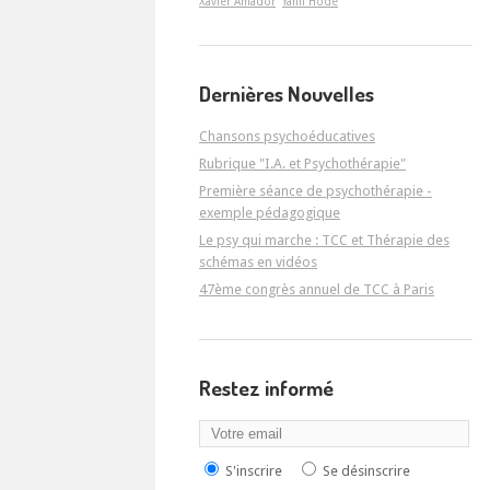
Xavier Amador
Yann Hodé
Dernières Nouvelles
Chansons psychoéducatives
Rubrique "I.A. et Psychothérapie"
Première séance de psychothérapie -
exemple pédagogique
Le psy qui marche : TCC et Thérapie des
schémas en vidéos
47ème congrès annuel de TCC à Paris
Restez informé
S'inscrire
Se désinscrire