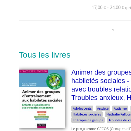
17,00 € - 24,00 €
1
Tous les livres
Animer des groupes
habiletés sociales -
avec troubles relat
Troubles anxieux, H
Adolescents
Anxiété
Autisme
Habiletés sociales
Nathalie Fallou
Thérapie de groupe
Troubles du 
Le programme GECOS (Groupes d’En