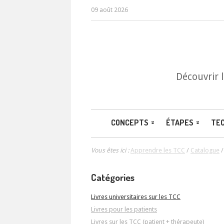
09 août 2026
Découvrir 
CONCEPTS
ÉTAPES
TE
Vous êtes ici :
Apprendre les TCC
/
Catalogue
Catégories
Livres universitaires sur les TCC
Livres pour les patients
Livres sur les TCC (patient + thérapeute)