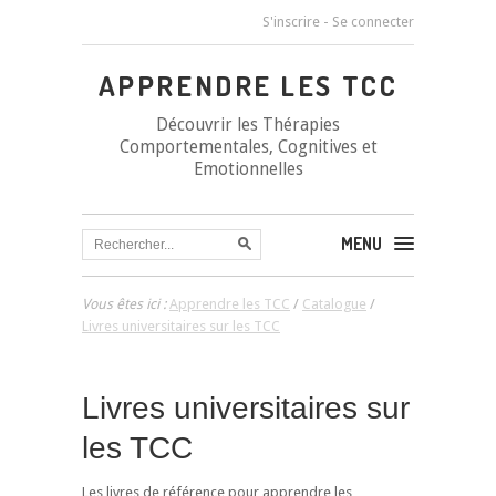
S'inscrire
-
Se connecter
APPRENDRE LES TCC
Découvrir les Thérapies
Comportementales, Cognitives et
Emotionnelles
MENU
Vous êtes ici :
Apprendre les TCC
/
Catalogue
/
Livres universitaires sur les TCC
Livres universitaires sur
les TCC
Les livres de référence pour apprendre les