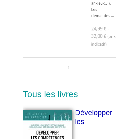
anxieux…).
Les
demandes ...
24,99 € -
32,00 €
1
Tous les livres
Développer
les