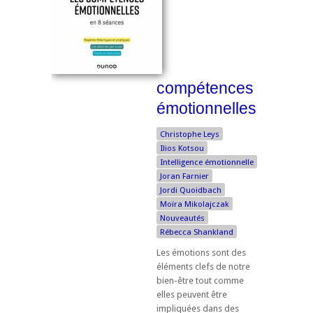
compétences
émotionnelles
Christophe Leys
Ilios Kotsou
Intelligence émotionnelle
Joran Farnier
Jordi Quoidbach
Moïra Mikolajczak
Nouveautés
Rébecca Shankland
Les émotions sont des
éléments clefs de notre
bien-être tout comme
elles peuvent être
impliquées dans des