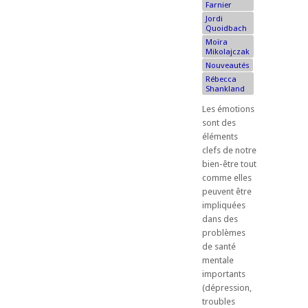
Farnier
Jordi
Quoidbach
Moïra
Mikolajczak
Nouveautés
Rébecca
Shankland
Les émotions
sont des
éléments
clefs de notre
bien-être tout
comme elles
peuvent être
impliquées
dans des
problèmes
de santé
mentale
importants
(dépression,
troubles