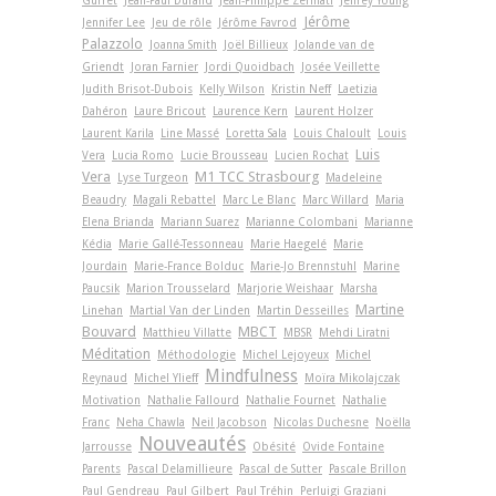
Jérôme
Jennifer Lee
Jeu de rôle
Jérôme Favrod
Palazzolo
Joanna Smith
Joël Billieux
Jolande van de
Griendt
Joran Farnier
Jordi Quoidbach
Josée Veillette
Judith Brisot-Dubois
Kelly Wilson
Kristin Neff
Laetizia
Dahéron
Laure Bricout
Laurence Kern
Laurent Holzer
Laurent Karila
Line Massé
Loretta Sala
Louis Chaloult
Louis
Luis
Vera
Lucia Romo
Lucie Brousseau
Lucien Rochat
Vera
M1 TCC Strasbourg
Lyse Turgeon
Madeleine
Beaudry
Magali Rebattel
Marc Le Blanc
Marc Willard
Maria
Elena Brianda
Mariann Suarez
Marianne Colombani
Marianne
Kédia
Marie Gallé-Tessonneau
Marie Haegelé
Marie
Jourdain
Marie-France Bolduc
Marie-Jo Brennstuhl
Marine
Paucsik
Marion Trousselard
Marjorie Weishaar
Marsha
Martine
Linehan
Martial Van der Linden
Martin Desseilles
Bouvard
MBCT
Matthieu Villatte
MBSR
Mehdi Liratni
Méditation
Méthodologie
Michel Lejoyeux
Michel
Mindfulness
Reynaud
Michel Ylieff
Moïra Mikolajczak
Motivation
Nathalie Fallourd
Nathalie Fournet
Nathalie
Franc
Neha Chawla
Neil Jacobson
Nicolas Duchesne
Noëlla
Nouveautés
Jarrousse
Obésité
Ovide Fontaine
Parents
Pascal Delamillieure
Pascal de Sutter
Pascale Brillon
Paul Gendreau
Paul Gilbert
Paul Tréhin
Perluigi Graziani