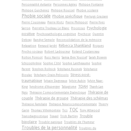
Personnalité évitante
Personnes âgées
Philippe Fontaine
Philippe Guichenez
Philippe Roussel
Phobie scolaire
Phobie sociale
Phobie spécifique
Pierluigi Graziani
Pierre Cousineau
Pierre Klotz
Pierre Philippot
Pierre-Yves
Psychologie
Sarron
Pierrette Trudeau Le Blanc
Processus
positive
Psychopathologie cognitive
Psychose
Quentin
Debray
Randye Semple
Reconsolidation de la mémoire
Rébecca Shankland
Relaxation
Renaud Jardri
Risques
Psycho-sociaux
Robert Ladouceur
Roland Coutanceau
Rollon Poinsot
Russ Harris
Samia Ben Youssef
Sarah Bowen
Schizophrénie
Sophie Côté
Sophie Lantheaume
Sophie
Parent
Stephen Rollnick
Stéphane Rusinek
Stéphanie
Stress post-
Bioulac
Stéphany Orain-Pelissolo
traumatique
Sylvain Dagneaux
Sylvie Aubin
Sylvie Naar-
TDAH
King
Syndrome d'Asperger
Tabagisme
Thanh-Lan
Thérapie de
Ngo
Thérapie Comportementale Dialectique
couple
Thérapie de groupe
Thérapie des schémas
Thérapie Familiale
Thérapie Neurocomportementale
Thierry
TOC
Garin
Thomas Villemonteix
Tics
Tony Attwood
Trouble
Transdiagnostique
Travail
Trish Bartley
bipolaire
Trouble panique
Troubles de l'humeur
Troubles de la personnalité
Troubles du