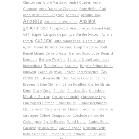
Christensen
André Marchand
André Quaderi
Anne
Gramond
Anne-Françoise Chaperon
Anne-Hélène Clair
Anne-Marie Cariou-Rognant
Anorexie
Antoine Bioy
Anxiété
Anxiété
Anxiété de séparation
généralisée
Aquaphobie
Arnaud Pictet
Arnoud Arntz
Art-Thérapie
Attaques de panique
Aurélie Docteur
Aurélie
Autisme
Fritsch
Auto-compassion
Automutilation
Ayman Murad
Baptiste Brossard
Benjamin Schoendorff
Benoît Monié
Bernard Pascal
Bernard Rouchouse
Bernard
Roucoule
Bernard Waysfeld
Bertrand Samuel-Lajeunesse
Borderline
Biofeedback
Boulimie
Brigitte Zellner Keller
Cas
Burn-out
Caline Majdalani
Cancer
Cara Verdellen
cliniques
Catherine Blanchet
Cécile Coudert
Céline
Baeyens
Céline Clément
Céline Douilliez
Charles Martin
Christine
Krum
Charly Cungi
Choden
Christian Gay
Mirabel-Sarron
Christophe André
Christophe Leys
Christopher Germer
Claude Baudu
Claude Berghmans
Claude Penet
Claudia Verret
Clément Lecomte
Cohérence
cardiaque
Colère
Compassion
Conduite antisociale
Cyclothymie
Cyrille Bouvet
Daniel Nollet
Daniela Eraldi-
Gackiere
David Dewulf
David Kingdon
Delphine Nelis
Dennis Donovan
Déficience Intellectuelle
Délinquance