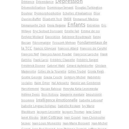
Dépression
Démence
Dépendance
Désensibilisation
Dominique Servant
Douglas Turkington
Douleur
Dysmorphophobie
Echelles d'évaluation
Elise
Ouvrier-Buffet
Elizabeth Yost
EMDR
Emmanuel Madieu
Enfants
Emmanuelle Zech
Emna Ragama
Entretien
Eric
Willaye
Eryc Siobud Dorocant
Estelle Fall
Estime de soi
Evelyne Mollard
Exposition
Fabienne Boudreault
Fanny
Fondamentaux de
Bassan
Fibromyalgie
Firouzeh Mehran
la TCC
Francis Gheysen
François Allard
François de Carufel
François Nef
François-Xavier Poudat
Françoise Laroche
Frank
Dattilio
Frank Laroi
Frédéric Chapelle
Frédéric Fanget
Frédérick Dionne
Gabriel Wahl
Gérard Apfeldorfer
Ghislain
Magerotte
Gilles de la Tourette
Gilles Trudel
Gisela Regli
Gisèle George
Grazia Ceschi
Grégory Michel
Habiletés
sociales
Haim Omer
Hal Arkowitz
Hannie van Genderen
Harcèlement
Hassan Rahioui
Henryka Katia Lesniewska
Hélène Denis
Ilios Kotsou
Imagerie mentale
Impulsivité
Intelligence émotionnelle
Insomnie
Isabelle Leboeuf
Isabelle Leygnac-Solignac
Isabelle Roskam
Ivy Marie
Blackburn
Jacques Lecomte
Jacques Thomas
Jana Grand
Jean Cottraux
Janet Klosko
Jean Goulet
Jean-Christophe
Seznec
Jean-Louis Monestès
Jean-Marie Boisvert
Jean-Michel
Gurret
Jean-Paul Durand
Jean-Philippe Zermati
Jeffrey Young