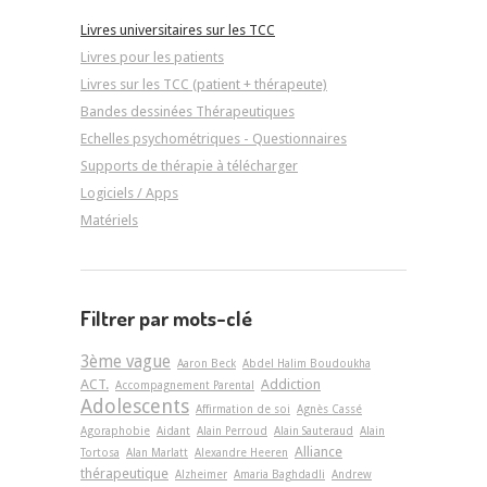
Livres universitaires sur les TCC
Livres pour les patients
Livres sur les TCC (patient + thérapeute)
Bandes dessinées Thérapeutiques
Echelles psychométriques - Questionnaires
Supports de thérapie à télécharger
Logiciels / Apps
Matériels
Filtrer par mots-clé
3ème vague
Aaron Beck
Abdel Halim Boudoukha
ACT.
Addiction
Accompagnement Parental
Adolescents
Affirmation de soi
Agnès Cassé
Agoraphobie
Aidant
Alain Perroud
Alain Sauteraud
Alain
Alliance
Tortosa
Alan Marlatt
Alexandre Heeren
thérapeutique
Alzheimer
Amaria Baghdadli
Andrew