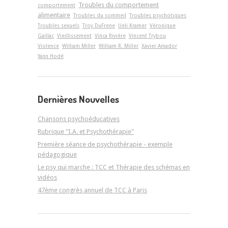
Troubles du comportement
comportement
alimentaire
Troubles du sommeil
Troubles psychotiques
Troubles sexuels
Troy DuFrene
Ueli Kramer
Véronique
Gaillac
Vieillissement
Vinca Rivière
Vincent Trybou
Violence
William Miller
William R. Miller
Xavier Amador
Yann Hodé
Dernières Nouvelles
Chansons psychoéducatives
Rubrique "I.A. et Psychothérapie"
Première séance de psychothérapie - exemple
pédagogique
Le psy qui marche : TCC et Thérapie des schémas en
vidéos
47ème congrès annuel de TCC à Paris