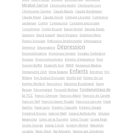
Mirabel-Sarron
Christophe André
Christophe Leys
Christopher Germer
Claude Baudu
Claude Berghmans
Claude Penet
Claudia Verret
Clément Lecomte
Cohérence
cardiaque
Colère
Compassion
Conduite antisociale
Cyclothymie
Cyrille Bouvet
Daniel Nollet
Daniela Eraldi-
Gackiere
David Dewulf
David Kingdon
Delphine Nelis
Dennis Donovan
Déficience Intellectuelle
Délinquance
Dépression
Démence
Dépendance
Désensibilisation
Dominique Servant
Douglas Turkington
Douleur
Dysmorphophobie
Echelles d'évaluation
Elise
Ouvrier-Buffet
Elizabeth Yost
EMDR
Emmanuel Madieu
Enfants
Emmanuelle Zech
Emna Ragama
Entretien
Eric
Willaye
Eryc Siobud Dorocant
Estelle Fall
Estime de soi
Evelyne Mollard
Exposition
Fabienne Boudreault
Fanny
Fondamentaux de
Bassan
Fibromyalgie
Firouzeh Mehran
la TCC
Francis Gheysen
François Allard
François de Carufel
François Nef
François-Xavier Poudat
Françoise Laroche
Frank
Dattilio
Frank Laroi
Frédéric Chapelle
Frédéric Fanget
Frédérick Dionne
Gabriel Wahl
Gérard Apfeldorfer
Ghislain
Magerotte
Gilles de la Tourette
Gilles Trudel
Gisela Regli
Gisèle George
Grazia Ceschi
Grégory Michel
Habiletés
sociales
Haim Omer
Hal Arkowitz
Hannie van Genderen