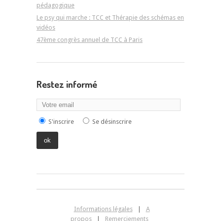
pédagogique
Le psy qui marche : TCC et Thérapie des schémas en
vidéos
47ème congrès annuel de TCC à Paris
Restez informé
S'inscrire
Se désinscrire
Informations légales
|
A
propos
|
Remerciements