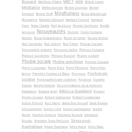
Bouvard
MBCT
Matthieu Villatte
MBSR
Mehdi Liratni
Méditation
Méthodologie
Michel Lejoyeux
Michel
Mindfulness
Reynaud
Michel Ylieff
Moïra Mikolajczak
Motivation
Nathalie Fallourd
Nathalie Fournet
Nathalie
Franc
Neha Chawla
Neil Jacobson
Nicolas Duchesne
Noëlla
Nouveautés
Jarrousse
Obésité
Ovide Fontaine
Parents
Pascal Delamillieure
Pascal de Sutter
Pascale Brillon
Paul Gendreau
Paul Gilbert
Paul Tréhin
Perluigi Graziani
Personnalité évitante
Personnes âgées
Philippe Fontaine
Philippe Guichenez
Philippe Roussel
Phobie scolaire
Phobie sociale
Phobie spécifique
Pierluigi Graziani
Pierre Cousineau
Pierre Klotz
Pierre Philippot
Pierre-Yves
Psychologie
Sarron
Pierrette Trudeau Le Blanc
Processus
positive
Psychopathologie cognitive
Psychose
Quentin
Debray
Randye Semple
Reconsolidation de la mémoire
Rébecca Shankland
Relaxation
Renaud Jardri
Risques
Psycho-sociaux
Robert Ladouceur
Roland Coutanceau
Rollon Poinsot
Russ Harris
Samia Ben Youssef
Sarah Bowen
Schizophrénie
Sophie Côté
Sophie Lantheaume
Sophie
Parent
Stephen Rollnick
Stéphane Rusinek
Stéphanie
Stress post-
Bioulac
Stéphany Orain-Pelissolo
traumatique
Sylvain Dagneaux
Sylvie Aubin
Sylvie Naar-