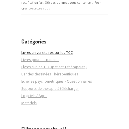
rectification (art. 36) des données vous concernant. Pour
cela,
contactez-nous
Catégories
Livres universitaires sur les TCC
Livres pour les patients
Livres sur les TCC (patient + thérapeute)
Bandes dessinées Thérapeutiques
Echelles psychométriques - Questionnaires
Supports de thérapie à télécharger
Logiciels / Apps
Matériels
Filtrer par mots-clé