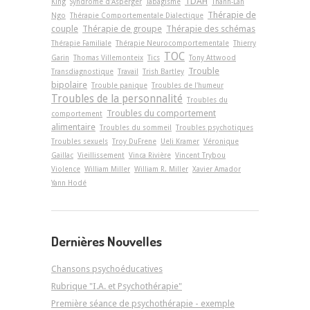
TDAH
King
Syndrome d'Asperger
Tabagisme
Thanh-Lan
Thérapie de
Ngo
Thérapie Comportementale Dialectique
couple
Thérapie de groupe
Thérapie des schémas
Thérapie Familiale
Thérapie Neurocomportementale
Thierry
TOC
Garin
Thomas Villemonteix
Tics
Tony Attwood
Trouble
Transdiagnostique
Travail
Trish Bartley
bipolaire
Trouble panique
Troubles de l'humeur
Troubles de la personnalité
Troubles du
Troubles du comportement
comportement
alimentaire
Troubles du sommeil
Troubles psychotiques
Troubles sexuels
Troy DuFrene
Ueli Kramer
Véronique
Gaillac
Vieillissement
Vinca Rivière
Vincent Trybou
Violence
William Miller
William R. Miller
Xavier Amador
Yann Hodé
Dernières Nouvelles
Chansons psychoéducatives
Rubrique "I.A. et Psychothérapie"
Première séance de psychothérapie - exemple