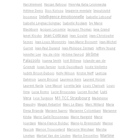
Harcèlement
Hassan Rahioui
Henryka Katia Lesniewska
Hélène Denis
Ilios Kotsou
Imagerie mentale
Impulsivité
Intelligence émotionnelle
Insomnie
Isabelle Leboeuf
Isabelle Leygnac-Solignac
Isabelle Roskam
Ivy Marie
Blackburn
Jacques Lecomte
Jacques Thomas
Jana Grand
Jean Cottraux
Janet Klosko
Jean Goulet
Jean-Christophe
Seznec
Jean-Louis Monestès
Jean-Marie Boisvert
Jean-Michel
Gurret
Jean-Paul Durand
Jean-Philippe Zermati
Jeffrey Young
Jérôme
Jennifer Lee
Jeu de rôle
Jérôme Favrod
Palazzolo
Joanna Smith
Joël Billieux
Jolande van de
Griendt
Joran Farnier
Jordi Quoidbach
Josée Veillette
Judith Brisot-Dubois
Kelly Wilson
Kristin Neff
Laetizia
Dahéron
Laure Bricout
Laurence Kern
Laurent Holzer
Laurent Karila
Line Massé
Loretta Sala
Louis Chaloult
Louis
Luis
Vera
Lucia Romo
Lucie Brousseau
Lucien Rochat
Vera
M1 TCC Strasbourg
Lyse Turgeon
Madeleine
Beaudry
Magali Rebattel
Marc Le Blanc
Marc Willard
Maria
Elena Brianda
Mariann Suarez
Marianne Colombani
Marianne
Kédia
Marie Gallé-Tessonneau
Marie Haegelé
Marie
Jourdain
Marie-France Bolduc
Marie-Jo Brennstuhl
Marine
Paucsik
Marion Trousselard
Marjorie Weishaar
Marsha
Martine
Linehan
Martial Van der Linden
Martin Desseilles