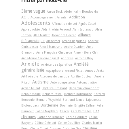
3ème vague
Aaron Beck
Abdel Halim Boudoukha
ACT.
Addiction
Accompagnement Parental
Adolescents
Affirmation de soi
Agnès Cassé
Agoraphobie
Aidant
Alain Perroud
Alain Sauteraud
Alain
Alliance
Tortosa
Alan Marlatt
Alexandre Heeren
thérapeutique
Alzheimer
Amaria Baghdadli
Andrew
Christensen
André Marchand
André Quaderi
Anne
Gramond
Anne-Françoise Chaperon
Anne-Hélène Clair
Anne-Marie Cariou-Rognant
Anorexie
Antoine Bioy
Anxiété
Anxiété
Anxiété de séparation
généralisée
Aquaphobie
Arnaud Pictet
Arnoud Arntz
Art-Thérapie
Attaques de panique
Aurélie Docteur
Aurélie
Autisme
Fritsch
Auto-compassion
Automutilation
Ayman Murad
Baptiste Brossard
Benjamin Schoendorff
Benoît Monié
Bernard Pascal
Bernard Rouchouse
Bernard
Roucoule
Bernard Waysfeld
Bertrand Samuel-Lajeunesse
Borderline
Biofeedback
Boulimie
Brigitte Zellner Keller
Cas
Burn-out
Caline Majdalani
Cancer
Cara Verdellen
cliniques
Catherine Blanchet
Cécile Coudert
Céline
Baeyens
Céline Clément
Céline Douilliez
Charles Martin
Christine
Krum
Charly Cungi
Choden
Christian Gay