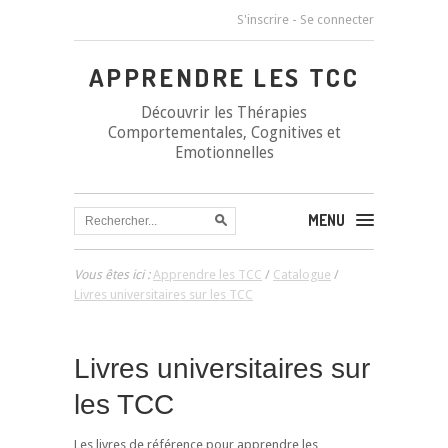
S'inscrire
-
Se connecter
APPRENDRE LES TCC
Découvrir les Thérapies
Comportementales, Cognitives et
Emotionnelles
MENU
Vous êtes ici :
Apprendre les TCC
/
Catalogue
/
Livres universitaires sur les TCC
Livres universitaires sur
les TCC
Les livres de référence pour apprendre les