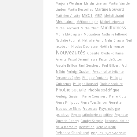
Marjorie Weishaar
Marsha Linehan
Martial Van der
Martine Bouvard
Linden
Martin Desseilles
MBCT
Matthieu Villatte
MBSR
Mehdi Liratni
Méditation
Méthodologie
Michel Lejoyeux
Mindfulness
Michel Reynaud
Michel Ylieff
Moïra Mikolajczak
Motivation
Nathalie Fallourd
Nathalie Fournet
Nathalie Franc
Neha Chawla
Neil
Jacobson
Nicolas Duchesne
Noëlla Jarrousse
Nouveautés
Obésité
Ovide Fontaine
Parents
Pascal Delamillieure
Pascal de Sutter
Pascale Brillon
Paul Gendreau
Paul Gilbert
Paul
Tréhin
Perluigi Graziani
Personnalité évitante
Personnes âgées
Philippe Fontaine
Philippe
Guichenez
Philippe Roussel
Phobie scolaire
Phobie sociale
Phobie spécifique
Pierluigi Graziani
Pierre Cousineau
Pierre Klotz
Pierre Philippot
Pierre-Yves Sarron
Pierrette
Psychologie
Trudeau Le Blanc
Processus
positive
Psychopathologie cognitive
Psychose
Quentin Debray
Randye Semple
Reconsolidation
de la mémoire
Relaxation
Renaud Jardri
Rébecca Shankland
Risques Psycho-sociaux