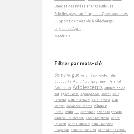
Bandes dessinées Thérapeutiques
Echelles psychométriques - Questionnaires
Supports de thérapie à télécharger
Logiciels / Apps
Matériels
Filtrer par mots-clé
3ème vague
Aaron Beck
Abdel Halim
ACT.
Boudoukha
Accompagnement Parental
Adolescents
Addiction
Affirmation de
soi
Agnès Cassé
Agoraphobie
Aidant
Alain
Perroud
Alain Sauteraud
Alain Tortosa
Alan
Alliance
Marlatt
Alexandre Heeren
thérapeutique
Alzheimer
Amaria Baghdadli
Andrew Christensen
André Marchand
André
Quaderi
Anne Gramond
Anne-Françoise
Chaperon
Anne-Hélène Clair
Anne-Marie Cariou-