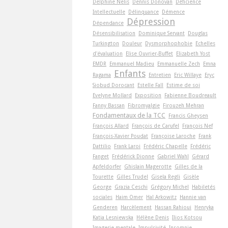
Delphine Nelis
Dennis Donovan
Déficience
Intellectuelle
Délinquance
Démence
Dépression
Dépendance
Désensibilisation
Dominique Servant
Douglas
Turkington
Douleur
Dysmorphophobie
Echelles
d'évaluation
Elise Ouvrier-Buffet
Elizabeth Yost
EMDR
Emmanuel Madieu
Emmanuelle Zech
Emna
Enfants
Ragama
Entretien
Eric Willaye
Eryc
Siobud Dorocant
Estelle Fall
Estime de soi
Evelyne Mollard
Exposition
Fabienne Boudreault
Fanny Bassan
Fibromyalgie
Firouzeh Mehran
Fondamentaux de la TCC
Francis Gheysen
François Allard
François de Carufel
François Nef
François-Xavier Poudat
Françoise Laroche
Frank
Dattilio
Frank Laroi
Frédéric Chapelle
Frédéric
Fanget
Frédérick Dionne
Gabriel Wahl
Gérard
Apfeldorfer
Ghislain Magerotte
Gilles de la
Tourette
Gilles Trudel
Gisela Regli
Gisèle
George
Grazia Ceschi
Grégory Michel
Habiletés
sociales
Haim Omer
Hal Arkowitz
Hannie van
Genderen
Harcèlement
Hassan Rahioui
Henryka
Katia Lesniewska
Hélène Denis
Ilios Kotsou
Imagerie mentale
Impulsivité
Insomnie