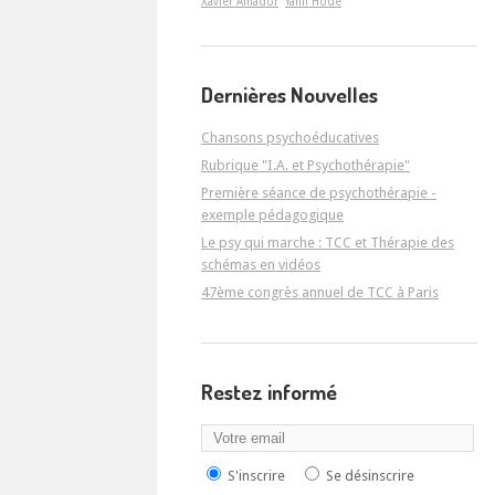
Xavier Amador
Yann Hodé
Dernières Nouvelles
Chansons psychoéducatives
Rubrique "I.A. et Psychothérapie"
Première séance de psychothérapie -
exemple pédagogique
Le psy qui marche : TCC et Thérapie des
schémas en vidéos
47ème congrès annuel de TCC à Paris
Restez informé
S'inscrire
Se désinscrire