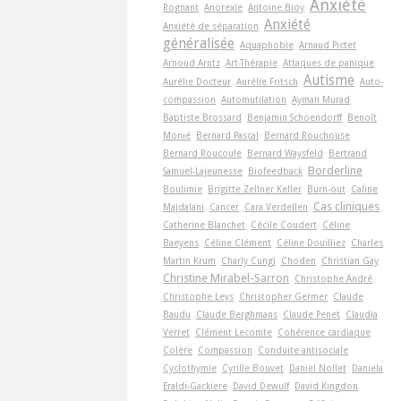
Anxiété
Rognant
Anorexie
Antoine Bioy
Anxiété
Anxiété de séparation
généralisée
Aquaphobie
Arnaud Pictet
Arnoud Arntz
Art-Thérapie
Attaques de panique
Autisme
Aurélie Docteur
Aurélie Fritsch
Auto-
compassion
Automutilation
Ayman Murad
Baptiste Brossard
Benjamin Schoendorff
Benoît
Monié
Bernard Pascal
Bernard Rouchouse
Bernard Roucoule
Bernard Waysfeld
Bertrand
Borderline
Samuel-Lajeunesse
Biofeedback
Boulimie
Brigitte Zellner Keller
Burn-out
Caline
Cas cliniques
Majdalani
Cancer
Cara Verdellen
Catherine Blanchet
Cécile Coudert
Céline
Baeyens
Céline Clément
Céline Douilliez
Charles
Martin Krum
Charly Cungi
Choden
Christian Gay
Christine Mirabel-Sarron
Christophe André
Christophe Leys
Christopher Germer
Claude
Baudu
Claude Berghmans
Claude Penet
Claudia
Verret
Clément Lecomte
Cohérence cardiaque
Colère
Compassion
Conduite antisociale
Cyclothymie
Cyrille Bouvet
Daniel Nollet
Daniela
Eraldi-Gackiere
David Dewulf
David Kingdon