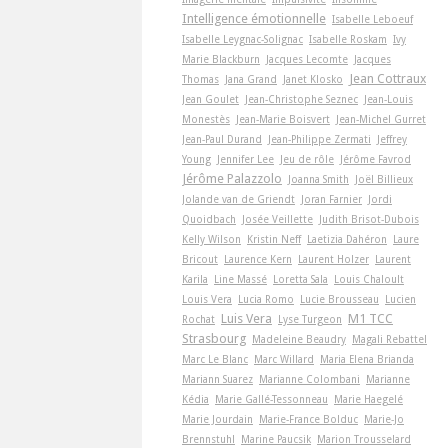
Intelligence émotionnelle
Isabelle Leboeuf
Isabelle Leygnac-Solignac
Isabelle Roskam
Ivy
Marie Blackburn
Jacques Lecomte
Jacques
Jean Cottraux
Thomas
Jana Grand
Janet Klosko
Jean Goulet
Jean-Christophe Seznec
Jean-Louis
Monestès
Jean-Marie Boisvert
Jean-Michel Gurret
Jean-Paul Durand
Jean-Philippe Zermati
Jeffrey
Young
Jennifer Lee
Jeu de rôle
Jérôme Favrod
Jérôme Palazzolo
Joanna Smith
Joël Billieux
Jolande van de Griendt
Joran Farnier
Jordi
Quoidbach
Josée Veillette
Judith Brisot-Dubois
Kelly Wilson
Kristin Neff
Laetizia Dahéron
Laure
Bricout
Laurence Kern
Laurent Holzer
Laurent
Karila
Line Massé
Loretta Sala
Louis Chaloult
Louis Vera
Lucia Romo
Lucie Brousseau
Lucien
Luis Vera
M1 TCC
Rochat
Lyse Turgeon
Strasbourg
Madeleine Beaudry
Magali Rebattel
Marc Le Blanc
Marc Willard
Maria Elena Brianda
Mariann Suarez
Marianne Colombani
Marianne
Kédia
Marie Gallé-Tessonneau
Marie Haegelé
Marie Jourdain
Marie-France Bolduc
Marie-Jo
Brennstuhl
Marine Paucsik
Marion Trousselard