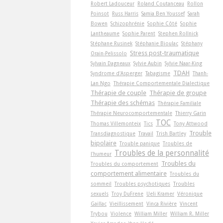
Robert Ladouceur
Roland Coutanceau
Rollon
Poinsot
Russ Harris
Samia Ben Youssef
Sarah
Bowen
Schizophrénie
Sophie Côté
Sophie
Lantheaume
Sophie Parent
Stephen Rollnick
Stéphane Rusinek
Stéphanie Bioulac
Stéphany
Stress post-traumatique
Orain-Pelissolo
Sylvain Dagneaux
Sylvie Aubin
Sylvie Naar-King
TDAH
Syndrome d'Asperger
Tabagisme
Thanh-
Lan Ngo
Thérapie Comportementale Dialectique
Thérapie de couple
Thérapie de groupe
Thérapie des schémas
Thérapie Familiale
Thérapie Neurocomportementale
Thierry Garin
TOC
Thomas Villemonteix
Tics
Tony Attwood
Trouble
Transdiagnostique
Travail
Trish Bartley
bipolaire
Trouble panique
Troubles de
Troubles de la personnalité
l'humeur
Troubles du
Troubles du comportement
comportement alimentaire
Troubles du
sommeil
Troubles psychotiques
Troubles
sexuels
Troy DuFrene
Ueli Kramer
Véronique
Gaillac
Vieillissement
Vinca Rivière
Vincent
Trybou
Violence
William Miller
William R. Miller