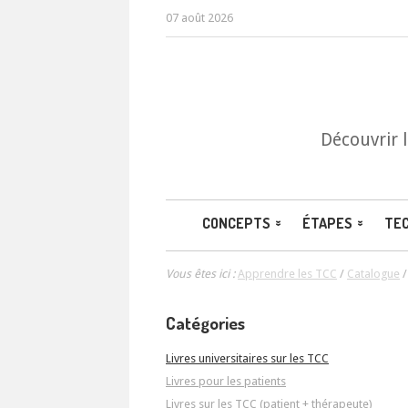
07 août 2026
Découvrir 
CONCEPTS
ÉTAPES
TE
Vous êtes ici :
Apprendre les TCC
/
Catalogue
Catégories
Livres universitaires sur les TCC
Livres pour les patients
Livres sur les TCC (patient + thérapeute)