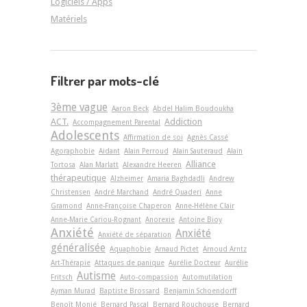
Logiciels / Apps
Matériels
Filtrer par mots-clé
3ème vague
Aaron Beck
Abdel Halim Boudoukha
ACT.
Addiction
Accompagnement Parental
Adolescents
Affirmation de soi
Agnès Cassé
Agoraphobie
Aidant
Alain Perroud
Alain Sauteraud
Alain
Alliance
Tortosa
Alan Marlatt
Alexandre Heeren
thérapeutique
Alzheimer
Amaria Baghdadli
Andrew
Christensen
André Marchand
André Quaderi
Anne
Gramond
Anne-Françoise Chaperon
Anne-Hélène Clair
Anne-Marie Cariou-Rognant
Anorexie
Antoine Bioy
Anxiété
Anxiété
Anxiété de séparation
généralisée
Aquaphobie
Arnaud Pictet
Arnoud Arntz
Art-Thérapie
Attaques de panique
Aurélie Docteur
Aurélie
Autisme
Fritsch
Auto-compassion
Automutilation
Ayman Murad
Baptiste Brossard
Benjamin Schoendorff
Benoît Monié
Bernard Pascal
Bernard Rouchouse
Bernard