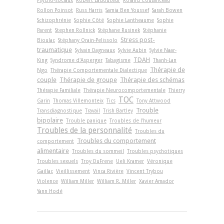
Psycho-sociaux
Robert Ladouceur
Roland Coutanceau
Rollon Poinsot
Russ Harris
Samia Ben Youssef
Sarah Bowen
Schizophrénie
Sophie Côté
Sophie Lantheaume
Sophie
Parent
Stephen Rollnick
Stéphane Rusinek
Stéphanie
Stress post-
Bioulac
Stéphany Orain-Pelissolo
traumatique
Sylvain Dagneaux
Sylvie Aubin
Sylvie Naar-
TDAH
King
Syndrome d'Asperger
Tabagisme
Thanh-Lan
Thérapie de
Ngo
Thérapie Comportementale Dialectique
couple
Thérapie de groupe
Thérapie des schémas
Thérapie Familiale
Thérapie Neurocomportementale
Thierry
TOC
Garin
Thomas Villemonteix
Tics
Tony Attwood
Trouble
Transdiagnostique
Travail
Trish Bartley
bipolaire
Trouble panique
Troubles de l'humeur
Troubles de la personnalité
Troubles du
Troubles du comportement
comportement
alimentaire
Troubles du sommeil
Troubles psychotiques
Troubles sexuels
Troy DuFrene
Ueli Kramer
Véronique
Gaillac
Vieillissement
Vinca Rivière
Vincent Trybou
Violence
William Miller
William R. Miller
Xavier Amador
Yann Hodé