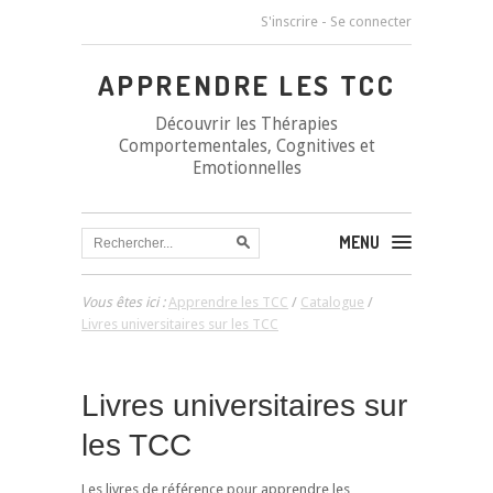
S'inscrire
-
Se connecter
APPRENDRE LES TCC
Découvrir les Thérapies
Comportementales, Cognitives et
Emotionnelles
MENU
Vous êtes ici :
Apprendre les TCC
/
Catalogue
/
Livres universitaires sur les TCC
Livres universitaires sur
les TCC
Les livres de référence pour apprendre les