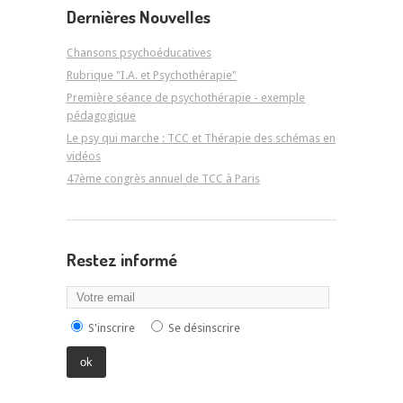
Dernières Nouvelles
Chansons psychoéducatives
Rubrique "I.A. et Psychothérapie"
Première séance de psychothérapie - exemple
pédagogique
Le psy qui marche : TCC et Thérapie des schémas en
vidéos
47ème congrès annuel de TCC à Paris
Restez informé
S'inscrire
Se désinscrire