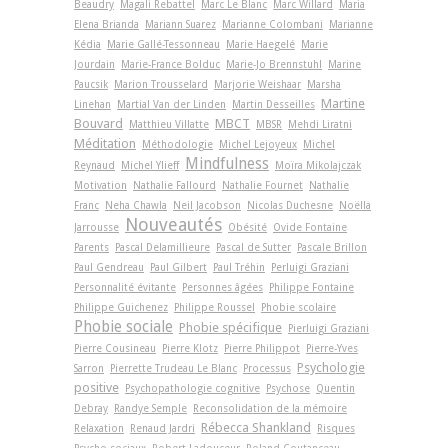
Beaudry
Magali Rebattel
Marc Le Blanc
Marc Willard
Maria
Elena Brianda
Mariann Suarez
Marianne Colombani
Marianne
Kédia
Marie Gallé-Tessonneau
Marie Haegelé
Marie
Jourdain
Marie-France Bolduc
Marie-Jo Brennstuhl
Marine
Paucsik
Marion Trousselard
Marjorie Weishaar
Marsha
Martine
Linehan
Martial Van der Linden
Martin Desseilles
Bouvard
MBCT
Matthieu Villatte
MBSR
Mehdi Liratni
Méditation
Méthodologie
Michel Lejoyeux
Michel
Mindfulness
Reynaud
Michel Ylieff
Moïra Mikolajczak
Motivation
Nathalie Fallourd
Nathalie Fournet
Nathalie
Franc
Neha Chawla
Neil Jacobson
Nicolas Duchesne
Noëlla
Nouveautés
Jarrousse
Obésité
Ovide Fontaine
Parents
Pascal Delamillieure
Pascal de Sutter
Pascale Brillon
Paul Gendreau
Paul Gilbert
Paul Tréhin
Perluigi Graziani
Personnalité évitante
Personnes âgées
Philippe Fontaine
Philippe Guichenez
Philippe Roussel
Phobie scolaire
Phobie sociale
Phobie spécifique
Pierluigi Graziani
Pierre Cousineau
Pierre Klotz
Pierre Philippot
Pierre-Yves
Psychologie
Sarron
Pierrette Trudeau Le Blanc
Processus
positive
Psychopathologie cognitive
Psychose
Quentin
Debray
Randye Semple
Reconsolidation de la mémoire
Rébecca Shankland
Relaxation
Renaud Jardri
Risques