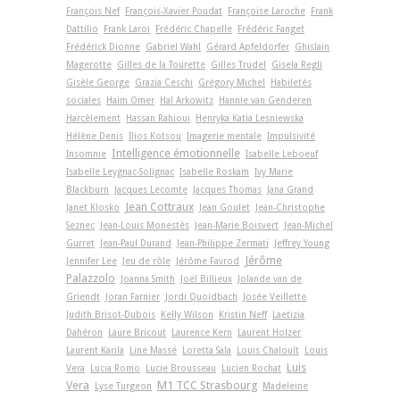
François Nef
François-Xavier Poudat
Françoise Laroche
Frank
Dattilio
Frank Laroi
Frédéric Chapelle
Frédéric Fanget
Frédérick Dionne
Gabriel Wahl
Gérard Apfeldorfer
Ghislain
Magerotte
Gilles de la Tourette
Gilles Trudel
Gisela Regli
Gisèle George
Grazia Ceschi
Grégory Michel
Habiletés
sociales
Haim Omer
Hal Arkowitz
Hannie van Genderen
Harcèlement
Hassan Rahioui
Henryka Katia Lesniewska
Hélène Denis
Ilios Kotsou
Imagerie mentale
Impulsivité
Intelligence émotionnelle
Insomnie
Isabelle Leboeuf
Isabelle Leygnac-Solignac
Isabelle Roskam
Ivy Marie
Blackburn
Jacques Lecomte
Jacques Thomas
Jana Grand
Jean Cottraux
Janet Klosko
Jean Goulet
Jean-Christophe
Seznec
Jean-Louis Monestès
Jean-Marie Boisvert
Jean-Michel
Gurret
Jean-Paul Durand
Jean-Philippe Zermati
Jeffrey Young
Jérôme
Jennifer Lee
Jeu de rôle
Jérôme Favrod
Palazzolo
Joanna Smith
Joël Billieux
Jolande van de
Griendt
Joran Farnier
Jordi Quoidbach
Josée Veillette
Judith Brisot-Dubois
Kelly Wilson
Kristin Neff
Laetizia
Dahéron
Laure Bricout
Laurence Kern
Laurent Holzer
Laurent Karila
Line Massé
Loretta Sala
Louis Chaloult
Louis
Luis
Vera
Lucia Romo
Lucie Brousseau
Lucien Rochat
Vera
M1 TCC Strasbourg
Lyse Turgeon
Madeleine