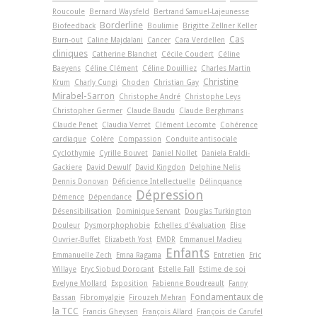
Roucoule
Bernard Waysfeld
Bertrand Samuel-Lajeunesse
Borderline
Biofeedback
Boulimie
Brigitte Zellner Keller
Cas
Burn-out
Caline Majdalani
Cancer
Cara Verdellen
cliniques
Catherine Blanchet
Cécile Coudert
Céline
Baeyens
Céline Clément
Céline Douilliez
Charles Martin
Christine
Krum
Charly Cungi
Choden
Christian Gay
Mirabel-Sarron
Christophe André
Christophe Leys
Christopher Germer
Claude Baudu
Claude Berghmans
Claude Penet
Claudia Verret
Clément Lecomte
Cohérence
cardiaque
Colère
Compassion
Conduite antisociale
Cyclothymie
Cyrille Bouvet
Daniel Nollet
Daniela Eraldi-
Gackiere
David Dewulf
David Kingdon
Delphine Nelis
Dennis Donovan
Déficience Intellectuelle
Délinquance
Dépression
Démence
Dépendance
Désensibilisation
Dominique Servant
Douglas Turkington
Douleur
Dysmorphophobie
Echelles d'évaluation
Elise
Ouvrier-Buffet
Elizabeth Yost
EMDR
Emmanuel Madieu
Enfants
Emmanuelle Zech
Emna Ragama
Entretien
Eric
Willaye
Eryc Siobud Dorocant
Estelle Fall
Estime de soi
Evelyne Mollard
Exposition
Fabienne Boudreault
Fanny
Fondamentaux de
Bassan
Fibromyalgie
Firouzeh Mehran
la TCC
Francis Gheysen
François Allard
François de Carufel