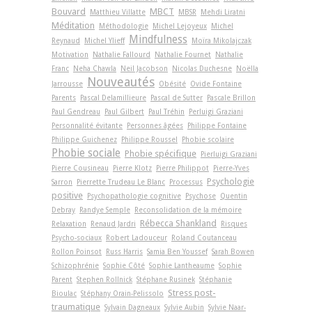
Bouvard
MBCT
Matthieu Villatte
MBSR
Mehdi Liratni
Méditation
Méthodologie
Michel Lejoyeux
Michel
Mindfulness
Reynaud
Michel Ylieff
Moïra Mikolajczak
Motivation
Nathalie Fallourd
Nathalie Fournet
Nathalie
Franc
Neha Chawla
Neil Jacobson
Nicolas Duchesne
Noëlla
Nouveautés
Jarrousse
Obésité
Ovide Fontaine
Parents
Pascal Delamillieure
Pascal de Sutter
Pascale Brillon
Paul Gendreau
Paul Gilbert
Paul Tréhin
Perluigi Graziani
Personnalité évitante
Personnes âgées
Philippe Fontaine
Philippe Guichenez
Philippe Roussel
Phobie scolaire
Phobie sociale
Phobie spécifique
Pierluigi Graziani
Pierre Cousineau
Pierre Klotz
Pierre Philippot
Pierre-Yves
Psychologie
Sarron
Pierrette Trudeau Le Blanc
Processus
positive
Psychopathologie cognitive
Psychose
Quentin
Debray
Randye Semple
Reconsolidation de la mémoire
Rébecca Shankland
Relaxation
Renaud Jardri
Risques
Psycho-sociaux
Robert Ladouceur
Roland Coutanceau
Rollon Poinsot
Russ Harris
Samia Ben Youssef
Sarah Bowen
Schizophrénie
Sophie Côté
Sophie Lantheaume
Sophie
Parent
Stephen Rollnick
Stéphane Rusinek
Stéphanie
Stress post-
Bioulac
Stéphany Orain-Pelissolo
traumatique
Sylvain Dagneaux
Sylvie Aubin
Sylvie Naar-