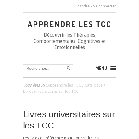
S'inscrire
-
Se connecter
APPRENDRE LES TCC
Découvrir les Thérapies
Comportementales, Cognitives et
Emotionnelles
MENU
Vous êtes ici :
Apprendre les TCC
/
Catalogue
/
Livres universitaires sur les TCC
Livres universitaires sur
les TCC
Les livres de référence pour apprendre les