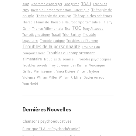
TDAH
King
Syndrome d'Asperger
Tabagisme
Thanh-Lan
Thérapie de
Ngo
Thérapie Comportementale Dialectique
couple
Thérapie de groupe
Thérapie des schémas
Thérapie Familiale
Thérapie Neurocomportementale
Thierry
TOC
Garin
Thomas Villemonteix
Tics
Tony Attwood
Trouble
Transdiagnostique
Travail
Trish Bartley
bipolaire
Trouble panique
Troubles de l'humeur
Troubles de la personnalité
Troubles du
Troubles du comportement
comportement
alimentaire
Troubles du sommeil
Troubles psychotiques
Troubles sexuels
Troy DuFrene
Ueli Kramer
Véronique
Gaillac
Vieillissement
Vinca Rivière
Vincent Trybou
Violence
William Miller
William R. Miller
Xavier Amador
Yann Hodé
Dernières Nouvelles
Chansons psychoéducatives
Rubrique "I.A. et Psychothérapie"