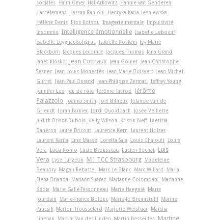
sociales
Haim Omer
Hal Arkowitz
Hannie van Genderen
Harcèlement
Hassan Rahioui
Henryka Katia Lesniewska
Hélène Denis
Ilios Kotsou
Imagerie mentale
Impulsivité
Intelligence émotionnelle
Insomnie
Isabelle Leboeuf
Isabelle Leygnac-Solignac
Isabelle Roskam
Ivy Marie
Blackburn
Jacques Lecomte
Jacques Thomas
Jana Grand
Jean Cottraux
Janet Klosko
Jean Goulet
Jean-Christophe
Seznec
Jean-Louis Monestès
Jean-Marie Boisvert
Jean-Michel
Gurret
Jean-Paul Durand
Jean-Philippe Zermati
Jeffrey Young
Jérôme
Jennifer Lee
Jeu de rôle
Jérôme Favrod
Palazzolo
Joanna Smith
Joël Billieux
Jolande van de
Griendt
Joran Farnier
Jordi Quoidbach
Josée Veillette
Judith Brisot-Dubois
Kelly Wilson
Kristin Neff
Laetizia
Dahéron
Laure Bricout
Laurence Kern
Laurent Holzer
Laurent Karila
Line Massé
Loretta Sala
Louis Chaloult
Louis
Luis
Vera
Lucia Romo
Lucie Brousseau
Lucien Rochat
Vera
M1 TCC Strasbourg
Lyse Turgeon
Madeleine
Beaudry
Magali Rebattel
Marc Le Blanc
Marc Willard
Maria
Elena Brianda
Mariann Suarez
Marianne Colombani
Marianne
Kédia
Marie Gallé-Tessonneau
Marie Haegelé
Marie
Jourdain
Marie-France Bolduc
Marie-Jo Brennstuhl
Marine
Paucsik
Marion Trousselard
Marjorie Weishaar
Marsha
Martine
Linehan
Martial Van der Linden
Martin Desseilles