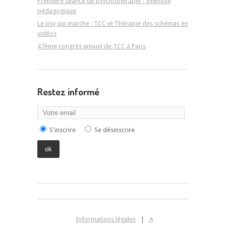
Première séance de psychothérapie - exemple
pédagogique
Le psy qui marche : TCC et Thérapie des schémas en
vidéos
47ème congrès annuel de TCC à Paris
Restez informé
S'inscrire
Se désinscrire
Informations légales
|
A