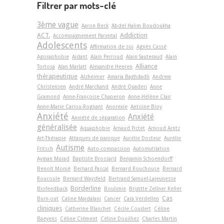
Filtrer par mots-clé
3ème vague
Aaron Beck
Abdel Halim Boudoukha
ACT.
Addiction
Accompagnement Parental
Adolescents
Affirmation de soi
Agnès Cassé
Agoraphobie
Aidant
Alain Perroud
Alain Sauteraud
Alain
Alliance
Tortosa
Alan Marlatt
Alexandre Heeren
thérapeutique
Alzheimer
Amaria Baghdadli
Andrew
Christensen
André Marchand
André Quaderi
Anne
Gramond
Anne-Françoise Chaperon
Anne-Hélène Clair
Anne-Marie Cariou-Rognant
Anorexie
Antoine Bioy
Anxiété
Anxiété
Anxiété de séparation
généralisée
Aquaphobie
Arnaud Pictet
Arnoud Arntz
Art-Thérapie
Attaques de panique
Aurélie Docteur
Aurélie
Autisme
Fritsch
Auto-compassion
Automutilation
Ayman Murad
Baptiste Brossard
Benjamin Schoendorff
Benoît Monié
Bernard Pascal
Bernard Rouchouse
Bernard
Roucoule
Bernard Waysfeld
Bertrand Samuel-Lajeunesse
Borderline
Biofeedback
Boulimie
Brigitte Zellner Keller
Cas
Burn-out
Caline Majdalani
Cancer
Cara Verdellen
cliniques
Catherine Blanchet
Cécile Coudert
Céline
Baeyens
Céline Clément
Céline Douilliez
Charles Martin