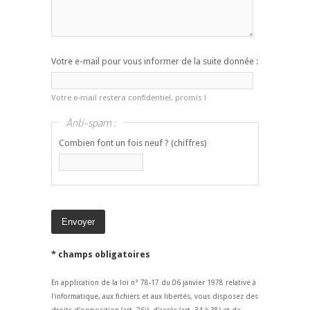
Votre e-mail pour vous informer de la suite donnée :
Votre e-mail restera confidentiel, promis !
Anti-spam :
Combien font un fois neuf ? (chiffres)
* champs obligatoires
En application de la loi n° 78-17 du 06 janvier 1978 relative à
l'informatique, aux fichiers et aux libertés, vous disposez des
droits d'opposition (art. 26i), d'accès (art. 34 à 38) et de