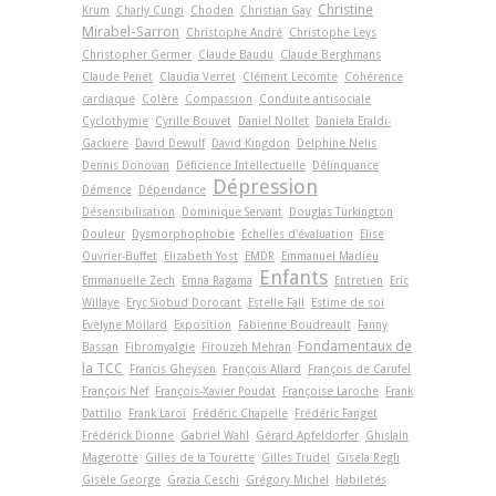
Christine
Krum
Charly Cungi
Choden
Christian Gay
Mirabel-Sarron
Christophe André
Christophe Leys
Christopher Germer
Claude Baudu
Claude Berghmans
Claude Penet
Claudia Verret
Clément Lecomte
Cohérence
cardiaque
Colère
Compassion
Conduite antisociale
Cyclothymie
Cyrille Bouvet
Daniel Nollet
Daniela Eraldi-
Gackiere
David Dewulf
David Kingdon
Delphine Nelis
Dennis Donovan
Déficience Intellectuelle
Délinquance
Dépression
Démence
Dépendance
Désensibilisation
Dominique Servant
Douglas Turkington
Douleur
Dysmorphophobie
Echelles d'évaluation
Elise
Ouvrier-Buffet
Elizabeth Yost
EMDR
Emmanuel Madieu
Enfants
Emmanuelle Zech
Emna Ragama
Entretien
Eric
Willaye
Eryc Siobud Dorocant
Estelle Fall
Estime de soi
Evelyne Mollard
Exposition
Fabienne Boudreault
Fanny
Fondamentaux de
Bassan
Fibromyalgie
Firouzeh Mehran
la TCC
Francis Gheysen
François Allard
François de Carufel
François Nef
François-Xavier Poudat
Françoise Laroche
Frank
Dattilio
Frank Laroi
Frédéric Chapelle
Frédéric Fanget
Frédérick Dionne
Gabriel Wahl
Gérard Apfeldorfer
Ghislain
Magerotte
Gilles de la Tourette
Gilles Trudel
Gisela Regli
Gisèle George
Grazia Ceschi
Grégory Michel
Habiletés