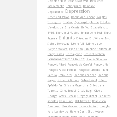
Delphine Nelis
Dennis Donovan
Déficience
Intellectuelle
Délinquance
Démence
Dépression
Dépendance
Désensibilisation
Dominique Servant
Douglas
Turkington
Douleur
Dysmorphophobie
Echelles
d'évaluation
Elise Ouvrier-Buffet
Elizabeth Yost
EMDR
Emmanuel Madieu
Emmanuelle Zech
Emna
Enfants
Ragama
Entretien
Eric Willaye
Eryc
Siobud Dorocant
Estelle Fall
Estime de soi
Evelyne Mollard
Exposition
Fabienne Boudreault
Fanny Bassan
Fibromyalgie
Firouzeh Mehran
Fondamentaux de la TCC
Francis Gheysen
François Allard
François de Carufel
François Nef
François-Xavier Poudat
Françoise Laroche
Frank
Dattilio
Frank Laroi
Frédéric Chapelle
Frédéric
Fanget
Frédérick Dionne
Gabriel Wahl
Gérard
Apfeldorfer
Ghislain Magerotte
Gilles de la
Tourette
Gilles Trudel
Gisela Regli
Gisèle
George
Grazia Ceschi
Grégory Michel
Habiletés
sociales
Haim Omer
Hal Arkowitz
Hannie van
Genderen
Harcèlement
Hassan Rahioui
Henryka
Katia Lesniewska
Hélène Denis
Ilios Kotsou
Imagerie mentale
Impulsivité
Insomnie