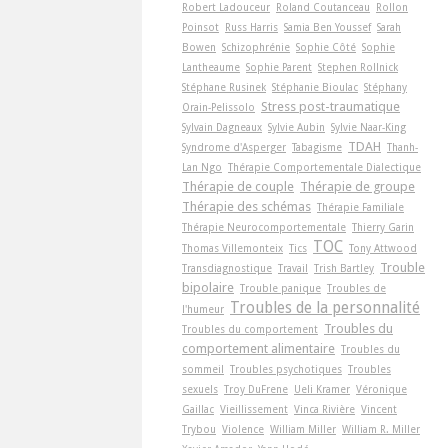
Robert Ladouceur
Roland Coutanceau
Rollon
Poinsot
Russ Harris
Samia Ben Youssef
Sarah
Bowen
Schizophrénie
Sophie Côté
Sophie
Lantheaume
Sophie Parent
Stephen Rollnick
Stéphane Rusinek
Stéphanie Bioulac
Stéphany
Stress post-traumatique
Orain-Pelissolo
Sylvain Dagneaux
Sylvie Aubin
Sylvie Naar-King
TDAH
Syndrome d'Asperger
Tabagisme
Thanh-
Lan Ngo
Thérapie Comportementale Dialectique
Thérapie de couple
Thérapie de groupe
Thérapie des schémas
Thérapie Familiale
Thérapie Neurocomportementale
Thierry Garin
TOC
Thomas Villemonteix
Tics
Tony Attwood
Trouble
Transdiagnostique
Travail
Trish Bartley
bipolaire
Trouble panique
Troubles de
Troubles de la personnalité
l'humeur
Troubles du
Troubles du comportement
comportement alimentaire
Troubles du
sommeil
Troubles psychotiques
Troubles
sexuels
Troy DuFrene
Ueli Kramer
Véronique
Gaillac
Vieillissement
Vinca Rivière
Vincent
Trybou
Violence
William Miller
William R. Miller