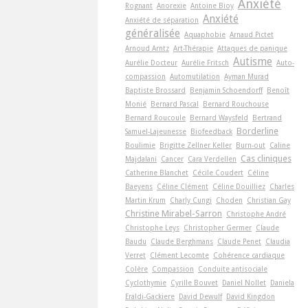
Anxiété
Rognant
Anorexie
Antoine Bioy
Anxiété
Anxiété de séparation
généralisée
Aquaphobie
Arnaud Pictet
Arnoud Arntz
Art-Thérapie
Attaques de panique
Autisme
Aurélie Docteur
Aurélie Fritsch
Auto-
compassion
Automutilation
Ayman Murad
Baptiste Brossard
Benjamin Schoendorff
Benoît
Monié
Bernard Pascal
Bernard Rouchouse
Bernard Roucoule
Bernard Waysfeld
Bertrand
Borderline
Samuel-Lajeunesse
Biofeedback
Boulimie
Brigitte Zellner Keller
Burn-out
Caline
Cas cliniques
Majdalani
Cancer
Cara Verdellen
Catherine Blanchet
Cécile Coudert
Céline
Baeyens
Céline Clément
Céline Douilliez
Charles
Martin Krum
Charly Cungi
Choden
Christian Gay
Christine Mirabel-Sarron
Christophe André
Christophe Leys
Christopher Germer
Claude
Baudu
Claude Berghmans
Claude Penet
Claudia
Verret
Clément Lecomte
Cohérence cardiaque
Colère
Compassion
Conduite antisociale
Cyclothymie
Cyrille Bouvet
Daniel Nollet
Daniela
Eraldi-Gackiere
David Dewulf
David Kingdon