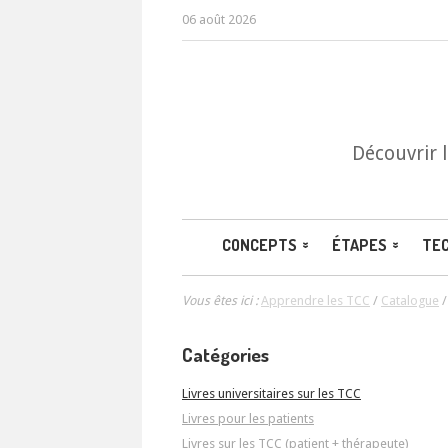
06 août 2026
Découvrir 
CONCEPTS
ÉTAPES
TE
Vous êtes ici :
Apprendre les TCC
/
Catalogue
Catégories
Livres universitaires sur les TCC
Livres pour les patients
Livres sur les TCC (patient + thérapeute)