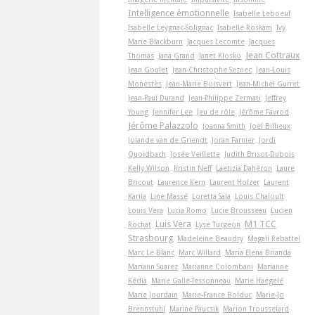
Intelligence émotionnelle
Isabelle Leboeuf
Isabelle Leygnac-Solignac
Isabelle Roskam
Ivy
Marie Blackburn
Jacques Lecomte
Jacques
Jean Cottraux
Thomas
Jana Grand
Janet Klosko
Jean Goulet
Jean-Christophe Seznec
Jean-Louis
Monestès
Jean-Marie Boisvert
Jean-Michel Gurret
Jean-Paul Durand
Jean-Philippe Zermati
Jeffrey
Young
Jennifer Lee
Jeu de rôle
Jérôme Favrod
Jérôme Palazzolo
Joanna Smith
Joël Billieux
Jolande van de Griendt
Joran Farnier
Jordi
Quoidbach
Josée Veillette
Judith Brisot-Dubois
Kelly Wilson
Kristin Neff
Laetizia Dahéron
Laure
Bricout
Laurence Kern
Laurent Holzer
Laurent
Karila
Line Massé
Loretta Sala
Louis Chaloult
Louis Vera
Lucia Romo
Lucie Brousseau
Lucien
Luis Vera
M1 TCC
Rochat
Lyse Turgeon
Strasbourg
Madeleine Beaudry
Magali Rebattel
Marc Le Blanc
Marc Willard
Maria Elena Brianda
Mariann Suarez
Marianne Colombani
Marianne
Kédia
Marie Gallé-Tessonneau
Marie Haegelé
Marie Jourdain
Marie-France Bolduc
Marie-Jo
Brennstuhl
Marine Paucsik
Marion Trousselard