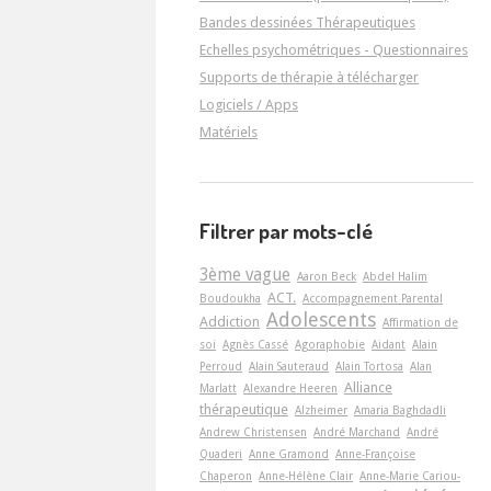
Bandes dessinées Thérapeutiques
Echelles psychométriques - Questionnaires
Supports de thérapie à télécharger
Logiciels / Apps
Matériels
Filtrer par mots-clé
3ème vague
Aaron Beck
Abdel Halim
ACT.
Boudoukha
Accompagnement Parental
Adolescents
Addiction
Affirmation de
soi
Agnès Cassé
Agoraphobie
Aidant
Alain
Perroud
Alain Sauteraud
Alain Tortosa
Alan
Alliance
Marlatt
Alexandre Heeren
thérapeutique
Alzheimer
Amaria Baghdadli
Andrew Christensen
André Marchand
André
Quaderi
Anne Gramond
Anne-Françoise
Chaperon
Anne-Hélène Clair
Anne-Marie Cariou-