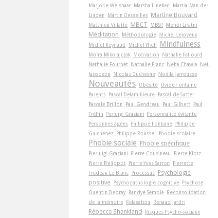
Marjorie Weishaar
Marsha Linehan
Martial Van der
Martine Bouvard
Linden
Martin Desseilles
MBCT
Matthieu Villatte
MBSR
Mehdi Liratni
Méditation
Méthodologie
Michel Lejoyeux
Mindfulness
Michel Reynaud
Michel Ylieff
Moïra Mikolajczak
Motivation
Nathalie Fallourd
Nathalie Fournet
Nathalie Franc
Neha Chawla
Neil
Jacobson
Nicolas Duchesne
Noëlla Jarrousse
Nouveautés
Obésité
Ovide Fontaine
Parents
Pascal Delamillieure
Pascal de Sutter
Pascale Brillon
Paul Gendreau
Paul Gilbert
Paul
Tréhin
Perluigi Graziani
Personnalité évitante
Personnes âgées
Philippe Fontaine
Philippe
Guichenez
Philippe Roussel
Phobie scolaire
Phobie sociale
Phobie spécifique
Pierluigi Graziani
Pierre Cousineau
Pierre Klotz
Pierre Philippot
Pierre-Yves Sarron
Pierrette
Psychologie
Trudeau Le Blanc
Processus
positive
Psychopathologie cognitive
Psychose
Quentin Debray
Randye Semple
Reconsolidation
de la mémoire
Relaxation
Renaud Jardri
Rébecca Shankland
Risques Psycho-sociaux