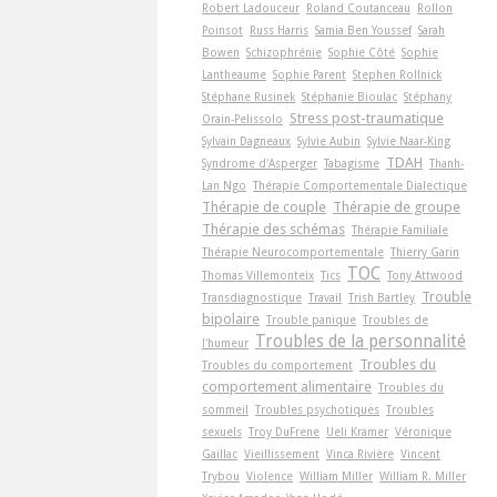
Robert Ladouceur
Roland Coutanceau
Rollon
Poinsot
Russ Harris
Samia Ben Youssef
Sarah
Bowen
Schizophrénie
Sophie Côté
Sophie
Lantheaume
Sophie Parent
Stephen Rollnick
Stéphane Rusinek
Stéphanie Bioulac
Stéphany
Stress post-traumatique
Orain-Pelissolo
Sylvain Dagneaux
Sylvie Aubin
Sylvie Naar-King
TDAH
Syndrome d'Asperger
Tabagisme
Thanh-
Lan Ngo
Thérapie Comportementale Dialectique
Thérapie de couple
Thérapie de groupe
Thérapie des schémas
Thérapie Familiale
Thérapie Neurocomportementale
Thierry Garin
TOC
Thomas Villemonteix
Tics
Tony Attwood
Trouble
Transdiagnostique
Travail
Trish Bartley
bipolaire
Trouble panique
Troubles de
Troubles de la personnalité
l'humeur
Troubles du
Troubles du comportement
comportement alimentaire
Troubles du
sommeil
Troubles psychotiques
Troubles
sexuels
Troy DuFrene
Ueli Kramer
Véronique
Gaillac
Vieillissement
Vinca Rivière
Vincent
Trybou
Violence
William Miller
William R. Miller