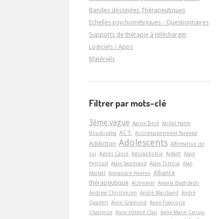
Bandes dessinées Thérapeutiques
Echelles psychométriques - Questionnaires
Supports de thérapie à télécharger
Logiciels / Apps
Matériels
Filtrer par mots-clé
3ème vague
Aaron Beck
Abdel Halim
ACT.
Boudoukha
Accompagnement Parental
Adolescents
Addiction
Affirmation de
soi
Agnès Cassé
Agoraphobie
Aidant
Alain
Perroud
Alain Sauteraud
Alain Tortosa
Alan
Alliance
Marlatt
Alexandre Heeren
thérapeutique
Alzheimer
Amaria Baghdadli
Andrew Christensen
André Marchand
André
Quaderi
Anne Gramond
Anne-Françoise
Chaperon
Anne-Hélène Clair
Anne-Marie Cariou-