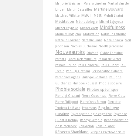
Marjorie Weishaar
Marsha Linehan
Martial Van der
Martine Bouvard
Linden
Martin Desseilles
MBCT
Matthieu Villatte
MBSR
Mehdi Liratni
Méditation
Méthodologie
Michel Lejoyeux
Mindfulness
Michel Reynaud
Michel Ylieff
Moïra Mikolajczak
Motivation
Nathalie Fallourd
Nathalie Fournet
Nathalie Franc
Neha Chawla
Neil
Jacobson
Nicolas Duchesne
Noëlla Jarrousse
Nouveautés
Obésité
Ovide Fontaine
Parents
Pascal Delamillieure
Pascal de Sutter
Pascale Brillon
Paul Gendreau
Paul Gilbert
Paul
Tréhin
Perluigi Graziani
Personnalité évitante
Personnes âgées
Philippe Fontaine
Philippe
Guichenez
Philippe Roussel
Phobie scolaire
Phobie sociale
Phobie spécifique
Pierluigi Graziani
Pierre Cousineau
Pierre Klotz
Pierre Philippot
Pierre-Yves Sarron
Pierrette
Psychologie
Trudeau Le Blanc
Processus
positive
Psychopathologie cognitive
Psychose
Quentin Debray
Randye Semple
Reconsolidation
de la mémoire
Relaxation
Renaud Jardri
Rébecca Shankland
Risques Psycho-sociaux