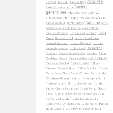
Anxiété
Rognant
Anorexie
Antoine Bioy
Anxiété
Anxiété de séparation
généralisée
Aquaphobie
Arnaud Pictet
Arnoud Arntz
Art-Thérapie
Attaques de panique
Autisme
Aurélie Docteur
Aurélie Fritsch
Auto-
compassion
Automutilation
Ayman Murad
Baptiste Brossard
Benjamin Schoendorff
Benoît
Monié
Bernard Pascal
Bernard Rouchouse
Bernard Roucoule
Bernard Waysfeld
Bertrand
Borderline
Samuel-Lajeunesse
Biofeedback
Boulimie
Brigitte Zellner Keller
Burn-out
Caline
Cas cliniques
Majdalani
Cancer
Cara Verdellen
Catherine Blanchet
Cécile Coudert
Céline
Baeyens
Céline Clément
Céline Douilliez
Charles
Martin Krum
Charly Cungi
Choden
Christian Gay
Christine Mirabel-Sarron
Christophe André
Christophe Leys
Christopher Germer
Claude
Baudu
Claude Berghmans
Claude Penet
Claudia
Verret
Clément Lecomte
Cohérence cardiaque
Colère
Compassion
Conduite antisociale
Cyclothymie
Cyrille Bouvet
Daniel Nollet
Daniela
Eraldi-Gackiere
David Dewulf
David Kingdon