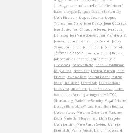
Intelligence émotionnelle
Isabelle Leboeuf
Isabelle Leygnac-Solignac
Isabelle Roskam
Ivy
Marie Blackburn
Jacques Lecomte
Jacques
Jean Cottraux
Thomas
Jana Grand
Janet Klosko
Jean Goulet
Jean-Christophe Seznec
Jean-Louis
Monestès
Jean-Marie Boisvert
Jean-Michel Gurret
Jean-Paul Durand
Jean-Philippe Zermati
Jeffrey
Young
Jennifer Lee
Jeu de rôle
Jérôme Favrod
Jérôme Palazzolo
Joanna Smith
Joël Billieux
Jolande van de Griendt
Joran Farnier
Jordi
Quoidbach
Josée Veillette
Judith Brisot-Dubois
Kelly Wilson
Kristin Neff
Laetizia Dahéron
Laure
Bricout
Laurence Kern
Laurent Holzer
Laurent
Karila
Line Massé
Loretta Sala
Louis Chaloult
Louis Vera
Lucia Romo
Lucie Brousseau
Lucien
Luis Vera
M1 TCC
Rochat
Lyse Turgeon
Strasbourg
Madeleine Beaudry
Magali Rebattel
Marc Le Blanc
Marc Willard
Maria Elena Brianda
Mariann Suarez
Marianne Colombani
Marianne
Kédia
Marie Gallé-Tessonneau
Marie Haegelé
Marie Jourdain
Marie-France Bolduc
Marie-Jo
Brennstuhl
Marine Paucsik
Marion Trousselard