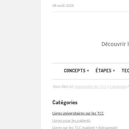
08 août 2026
Découvrir 
CONCEPTS
ÉTAPES
TE
Vous êtes ici :
Apprendre les TCC
/
Catalogue
Catégories
Livres universitaires sur les TCC
Livres pour les patients
Livres sur les TCC (patient + thérapeute)