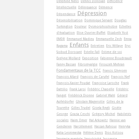
Delphine Nelis
Dennis Donovan
Déficience
Intellectuelle
Délinquance
Démence
Dépression
Dépendance
Désensibilisation
Dominique Servant
Douglas
Turkington
Douleur
Dysmorphophobie
Echelles
d'évaluation
Elise Ouvrier-Buffet
Elizabeth Yost
EMDR
Emmanuel Madieu
Emmanuelle Zech
Emna
Enfants
Ragama
Entretien
Eric Willaye
Eryc
Siobud Dorocant
Estelle Fall
Estime de soi
Evelyne Mollard
Exposition
Fabienne Boudreault
Fanny Bassan
Fibromyalgie
Firouzeh Mehran
Fondamentaux de la TCC
Francis Gheysen
François Allard
François de Carufel
François Nef
François-Xavier Poudat
Françoise Laroche
Frank
Dattilio
Frank Laroi
Frédéric Chapelle
Frédéric
Fanget
Frédérick Dionne
Gabriel Wahl
Gérard
Apfeldorfer
Ghislain Magerotte
Gilles de la
Tourette
Gilles Trudel
Gisela Regli
Gisèle
George
Grazia Ceschi
Grégory Michel
Habiletés
sociales
Haim Omer
Hal Arkowitz
Hannie van
Genderen
Harcèlement
Hassan Rahioui
Henryka
Katia Lesniewska
Hélène Denis
Ilios Kotsou
Imagerie mentale
Impulsivité
Insomnie