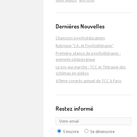
Xavier Amador
Yann Hodé
Dernières Nouvelles
Chansons psychoéducatives
Rubrique "I.A. et Psychothérapie"
Première séance de psychothérapie -
exemple pédagogique
Le psy qui marche : TCC et Thérapie des
schémas en vidéos
47ème congrès annuel de TCC à Paris
Restez informé
S'inscrire
Se désinscrire