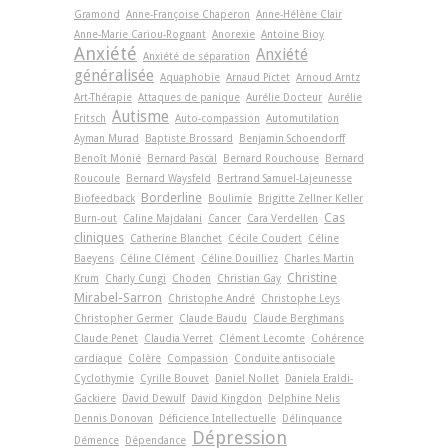
Gramond
Anne-Françoise Chaperon
Anne-Hélène Clair
Anne-Marie Cariou-Rognant
Anorexie
Antoine Bioy
Anxiété
Anxiété
Anxiété de séparation
généralisée
Aquaphobie
Arnaud Pictet
Arnoud Arntz
Art-Thérapie
Attaques de panique
Aurélie Docteur
Aurélie
Autisme
Fritsch
Auto-compassion
Automutilation
Ayman Murad
Baptiste Brossard
Benjamin Schoendorff
Benoît Monié
Bernard Pascal
Bernard Rouchouse
Bernard
Roucoule
Bernard Waysfeld
Bertrand Samuel-Lajeunesse
Borderline
Biofeedback
Boulimie
Brigitte Zellner Keller
Cas
Burn-out
Caline Majdalani
Cancer
Cara Verdellen
cliniques
Catherine Blanchet
Cécile Coudert
Céline
Baeyens
Céline Clément
Céline Douilliez
Charles Martin
Christine
Krum
Charly Cungi
Choden
Christian Gay
Mirabel-Sarron
Christophe André
Christophe Leys
Christopher Germer
Claude Baudu
Claude Berghmans
Claude Penet
Claudia Verret
Clément Lecomte
Cohérence
cardiaque
Colère
Compassion
Conduite antisociale
Cyclothymie
Cyrille Bouvet
Daniel Nollet
Daniela Eraldi-
Gackiere
David Dewulf
David Kingdon
Delphine Nelis
Dennis Donovan
Déficience Intellectuelle
Délinquance
Dépression
Démence
Dépendance