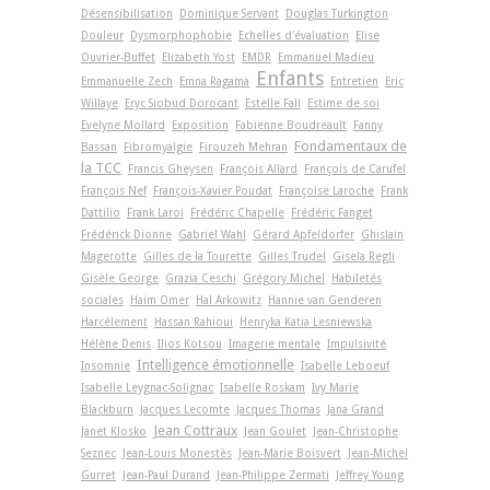
Désensibilisation
Dominique Servant
Douglas Turkington
Douleur
Dysmorphophobie
Echelles d'évaluation
Elise
Ouvrier-Buffet
Elizabeth Yost
EMDR
Emmanuel Madieu
Enfants
Emmanuelle Zech
Emna Ragama
Entretien
Eric
Willaye
Eryc Siobud Dorocant
Estelle Fall
Estime de soi
Evelyne Mollard
Exposition
Fabienne Boudreault
Fanny
Fondamentaux de
Bassan
Fibromyalgie
Firouzeh Mehran
la TCC
Francis Gheysen
François Allard
François de Carufel
François Nef
François-Xavier Poudat
Françoise Laroche
Frank
Dattilio
Frank Laroi
Frédéric Chapelle
Frédéric Fanget
Frédérick Dionne
Gabriel Wahl
Gérard Apfeldorfer
Ghislain
Magerotte
Gilles de la Tourette
Gilles Trudel
Gisela Regli
Gisèle George
Grazia Ceschi
Grégory Michel
Habiletés
sociales
Haim Omer
Hal Arkowitz
Hannie van Genderen
Harcèlement
Hassan Rahioui
Henryka Katia Lesniewska
Hélène Denis
Ilios Kotsou
Imagerie mentale
Impulsivité
Intelligence émotionnelle
Insomnie
Isabelle Leboeuf
Isabelle Leygnac-Solignac
Isabelle Roskam
Ivy Marie
Blackburn
Jacques Lecomte
Jacques Thomas
Jana Grand
Jean Cottraux
Janet Klosko
Jean Goulet
Jean-Christophe
Seznec
Jean-Louis Monestès
Jean-Marie Boisvert
Jean-Michel
Gurret
Jean-Paul Durand
Jean-Philippe Zermati
Jeffrey Young