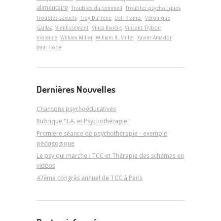
alimentaire
Troubles du sommeil
Troubles psychotiques
Troubles sexuels
Troy DuFrene
Ueli Kramer
Véronique
Gaillac
Vieillissement
Vinca Rivière
Vincent Trybou
Violence
William Miller
William R. Miller
Xavier Amador
Yann Hodé
Dernières Nouvelles
Chansons psychoéducatives
Rubrique "I.A. et Psychothérapie"
Première séance de psychothérapie - exemple
pédagogique
Le psy qui marche : TCC et Thérapie des schémas en
vidéos
47ème congrès annuel de TCC à Paris