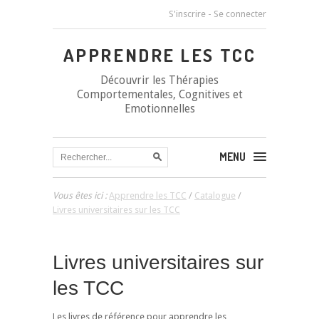
S'inscrire
-
Se connecter
APPRENDRE LES TCC
Découvrir les Thérapies
Comportementales, Cognitives et
Emotionnelles
MENU
Vous êtes ici :
Apprendre les TCC
/
Catalogue
/
Livres universitaires sur les TCC
Livres universitaires sur
les TCC
Les livres de référence pour apprendre les