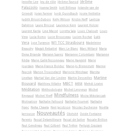
Jérôme
Jennifer Lee
Jeu de rôle
Jérôme Favrod
Palazzolo
Joanna Smith
Joël Billieux
Jolande van de
Griendt
Joran Farnier
Jordi Quoidbach
Josée Veillette
Judith Brisot-Dubois
Kelly Wilson
Kristin Neff
Laetizia
Dahéron
Laure Bricout
Laurence Kern
Laurent Holzer
Laurent Karila
Line Massé
Loretta Sala
Louis Chaloult
Louis
Luis
Vera
Lucia Romo
Lucie Brousseau
Lucien Rochat
Vera
M1 TCC Strasbourg
Lyse Turgeon
Madeleine
Beaudry
Magali Rebattel
Marc Le Blanc
Marc Willard
Maria
Elena Brianda
Mariann Suarez
Marianne Colombani
Marianne
Kédia
Marie Gallé-Tessonneau
Marie Haegelé
Marie
Jourdain
Marie-France Bolduc
Marie-Jo Brennstuhl
Marine
Paucsik
Marion Trousselard
Marjorie Weishaar
Marsha
Martine
Linehan
Martial Van der Linden
Martin Desseilles
Bouvard
MBCT
Matthieu Villatte
MBSR
Mehdi Liratni
Méditation
Méthodologie
Michel Lejoyeux
Michel
Mindfulness
Reynaud
Michel Ylieff
Moïra Mikolajczak
Motivation
Nathalie Fallourd
Nathalie Fournet
Nathalie
Franc
Neha Chawla
Neil Jacobson
Nicolas Duchesne
Noëlla
Nouveautés
Jarrousse
Obésité
Ovide Fontaine
Parents
Pascal Delamillieure
Pascal de Sutter
Pascale Brillon
Paul Gendreau
Paul Gilbert
Paul Tréhin
Perluigi Graziani