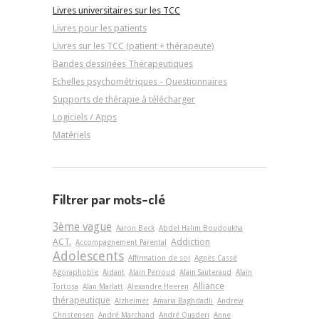
Livres universitaires sur les TCC
Livres pour les patients
Livres sur les TCC (patient + thérapeute)
Bandes dessinées Thérapeutiques
Echelles psychométriques - Questionnaires
Supports de thérapie à télécharger
Logiciels / Apps
Matériels
Filtrer par mots-clé
3ème vague
Aaron Beck
Abdel Halim Boudoukha
ACT.
Addiction
Accompagnement Parental
Adolescents
Affirmation de soi
Agnès Cassé
Agoraphobie
Aidant
Alain Perroud
Alain Sauteraud
Alain
Alliance
Tortosa
Alan Marlatt
Alexandre Heeren
thérapeutique
Alzheimer
Amaria Baghdadli
Andrew
Christensen
André Marchand
André Quaderi
Anne