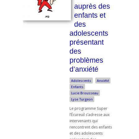
auprès des
enfants et
des
adolescents
présentant
des
problèmes
d’anxiété
Adolescents
Anxiété
Enfants
Lucie Brousseau
Lyse Turgeon
Le programme Super
l’Écureuil s’adresse aux
intervenants qui
rencontrent des enfants
et des adolescents