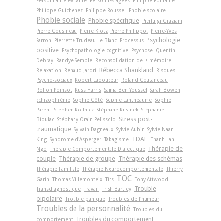
Personnalité évitante
Personnes âgées
Philippe Fontaine
Philippe Guichenez
Philippe Roussel
Phobie scolaire
Phobie sociale
Phobie spécifique
Pierluigi Graziani
Pierre Cousineau
Pierre Klotz
Pierre Philippot
Pierre-Yves
Psychologie
Sarron
Pierrette Trudeau Le Blanc
Processus
positive
Psychopathologie cognitive
Psychose
Quentin
Debray
Randye Semple
Reconsolidation de la mémoire
Rébecca Shankland
Relaxation
Renaud Jardri
Risques
Psycho-sociaux
Robert Ladouceur
Roland Coutanceau
Rollon Poinsot
Russ Harris
Samia Ben Youssef
Sarah Bowen
Schizophrénie
Sophie Côté
Sophie Lantheaume
Sophie
Parent
Stephen Rollnick
Stéphane Rusinek
Stéphanie
Stress post-
Bioulac
Stéphany Orain-Pelissolo
traumatique
Sylvain Dagneaux
Sylvie Aubin
Sylvie Naar-
TDAH
King
Syndrome d'Asperger
Tabagisme
Thanh-Lan
Thérapie de
Ngo
Thérapie Comportementale Dialectique
couple
Thérapie de groupe
Thérapie des schémas
Thérapie Familiale
Thérapie Neurocomportementale
Thierry
TOC
Garin
Thomas Villemonteix
Tics
Tony Attwood
Trouble
Transdiagnostique
Travail
Trish Bartley
bipolaire
Trouble panique
Troubles de l'humeur
Troubles de la personnalité
Troubles du
Troubles du comportement
comportement