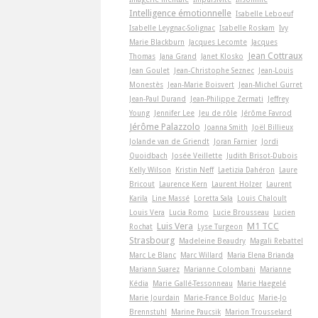
Intelligence émotionnelle
Isabelle Leboeuf
Isabelle Leygnac-Solignac
Isabelle Roskam
Ivy
Marie Blackburn
Jacques Lecomte
Jacques
Jean Cottraux
Thomas
Jana Grand
Janet Klosko
Jean Goulet
Jean-Christophe Seznec
Jean-Louis
Monestès
Jean-Marie Boisvert
Jean-Michel Gurret
Jean-Paul Durand
Jean-Philippe Zermati
Jeffrey
Young
Jennifer Lee
Jeu de rôle
Jérôme Favrod
Jérôme Palazzolo
Joanna Smith
Joël Billieux
Jolande van de Griendt
Joran Farnier
Jordi
Quoidbach
Josée Veillette
Judith Brisot-Dubois
Kelly Wilson
Kristin Neff
Laetizia Dahéron
Laure
Bricout
Laurence Kern
Laurent Holzer
Laurent
Karila
Line Massé
Loretta Sala
Louis Chaloult
Louis Vera
Lucia Romo
Lucie Brousseau
Lucien
Luis Vera
M1 TCC
Rochat
Lyse Turgeon
Strasbourg
Madeleine Beaudry
Magali Rebattel
Marc Le Blanc
Marc Willard
Maria Elena Brianda
Mariann Suarez
Marianne Colombani
Marianne
Kédia
Marie Gallé-Tessonneau
Marie Haegelé
Marie Jourdain
Marie-France Bolduc
Marie-Jo
Brennstuhl
Marine Paucsik
Marion Trousselard