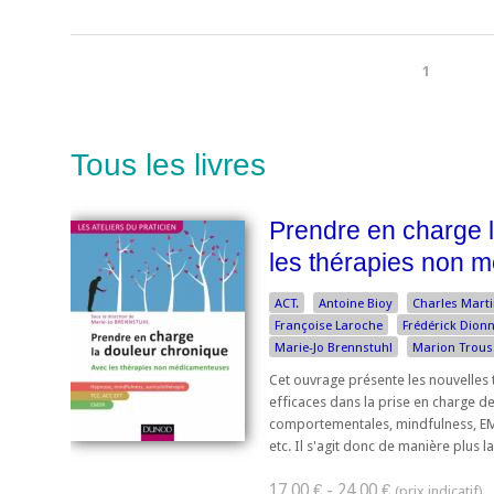
1
Tous les livres
Prendre en charge 
les thérapies non 
ACT.
Antoine Bioy
Charles Mart
Françoise Laroche
Frédérick Dion
Marie-Jo Brennstuhl
Marion Trous
Cet ouvrage présente les nouvelle
efficaces dans la prise en charge de
comportementales, mindfulness, EM
etc. Il s'agit donc de manière plus 
17,00 € - 24,00 €