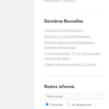
Xavier Amador
Yann Hodé
Dernières Nouvelles
Chansons psychoéducatives
Rubrique "I.A. et Psychothérapie"
Première séance de psychothérapie -
exemple pédagogique
Le psy qui marche : TCC et Thérapie des
schémas en vidéos
47ème congrès annuel de TCC à Paris
Restez informé
S'inscrire
Se désinscrire