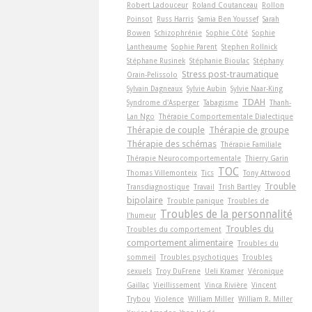
Robert Ladouceur
Roland Coutanceau
Rollon
Poinsot
Russ Harris
Samia Ben Youssef
Sarah
Bowen
Schizophrénie
Sophie Côté
Sophie
Lantheaume
Sophie Parent
Stephen Rollnick
Stéphane Rusinek
Stéphanie Bioulac
Stéphany
Stress post-traumatique
Orain-Pelissolo
Sylvain Dagneaux
Sylvie Aubin
Sylvie Naar-King
TDAH
Syndrome d'Asperger
Tabagisme
Thanh-
Lan Ngo
Thérapie Comportementale Dialectique
Thérapie de couple
Thérapie de groupe
Thérapie des schémas
Thérapie Familiale
Thérapie Neurocomportementale
Thierry Garin
TOC
Thomas Villemonteix
Tics
Tony Attwood
Trouble
Transdiagnostique
Travail
Trish Bartley
bipolaire
Trouble panique
Troubles de
Troubles de la personnalité
l'humeur
Troubles du
Troubles du comportement
comportement alimentaire
Troubles du
sommeil
Troubles psychotiques
Troubles
sexuels
Troy DuFrene
Ueli Kramer
Véronique
Gaillac
Vieillissement
Vinca Rivière
Vincent
Trybou
Violence
William Miller
William R. Miller