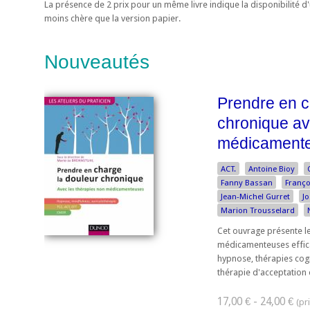
La présence de 2 prix pour un même livre indique la disponibilité 
moins chère que la version papier.
Nouveautés
Prendre en c
chronique av
médicament
ACT.
Antoine Bioy
Fanny Bassan
Franço
Jean-Michel Gurret
Jo
Marion Trousselard
Cet ouvrage présente l
médicamenteuses effica
hypnose, thérapies co
thérapie d'acceptation et
17,00 € - 24,00 €