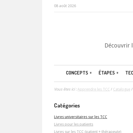
08 août 2026
Découvrir 
CONCEPTS
ÉTAPES
TE
Vous êtes ici :
Apprendre les TCC
/
Catalogue
Catégories
Livres universitaires sur les TCC
Livres pour les patients
Livres sur les TCC (patient + thérapeute)