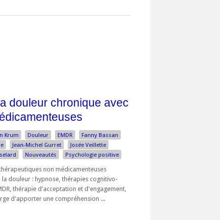
la douleur chronique avec
médicamenteuses
in Krum
Douleur
EMDR
Fanny Bassan
ne
Jean-Michel Gurret
Josée Veillette
selard
Nouveautés
Psychologie positive
s thérapeutiques non médicamenteuses
 la douleur : hypnose, thérapies cognitivo-
DR, thérapie d'acceptation et d'engagement,
large d'apporter une compréhension ...