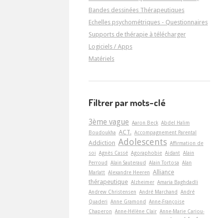
Bandes dessinées Thérapeutiques
Echelles psychométriques - Questionnaires
Supports de thérapie à télécharger
Logiciels / Apps
Matériels
Filtrer par mots-clé
3ème vague
Aaron Beck
Abdel Halim
ACT.
Boudoukha
Accompagnement Parental
Adolescents
Addiction
Affirmation de
soi
Agnès Cassé
Agoraphobie
Aidant
Alain
Perroud
Alain Sauteraud
Alain Tortosa
Alan
Alliance
Marlatt
Alexandre Heeren
thérapeutique
Alzheimer
Amaria Baghdadli
Andrew Christensen
André Marchand
André
Quaderi
Anne Gramond
Anne-Françoise
Chaperon
Anne-Hélène Clair
Anne-Marie Cariou-