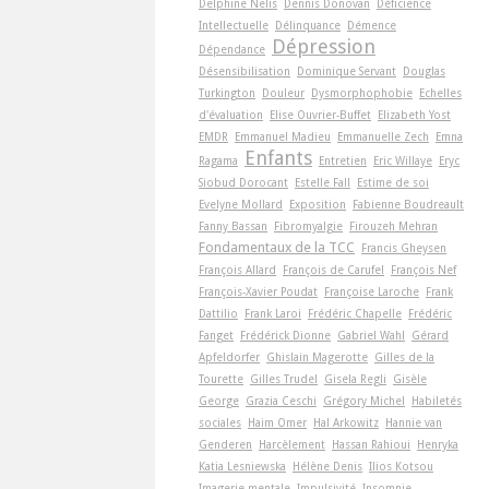
Delphine Nelis
Dennis Donovan
Déficience
Intellectuelle
Délinquance
Démence
Dépression
Dépendance
Désensibilisation
Dominique Servant
Douglas
Turkington
Douleur
Dysmorphophobie
Echelles
d'évaluation
Elise Ouvrier-Buffet
Elizabeth Yost
EMDR
Emmanuel Madieu
Emmanuelle Zech
Emna
Enfants
Ragama
Entretien
Eric Willaye
Eryc
Siobud Dorocant
Estelle Fall
Estime de soi
Evelyne Mollard
Exposition
Fabienne Boudreault
Fanny Bassan
Fibromyalgie
Firouzeh Mehran
Fondamentaux de la TCC
Francis Gheysen
François Allard
François de Carufel
François Nef
François-Xavier Poudat
Françoise Laroche
Frank
Dattilio
Frank Laroi
Frédéric Chapelle
Frédéric
Fanget
Frédérick Dionne
Gabriel Wahl
Gérard
Apfeldorfer
Ghislain Magerotte
Gilles de la
Tourette
Gilles Trudel
Gisela Regli
Gisèle
George
Grazia Ceschi
Grégory Michel
Habiletés
sociales
Haim Omer
Hal Arkowitz
Hannie van
Genderen
Harcèlement
Hassan Rahioui
Henryka
Katia Lesniewska
Hélène Denis
Ilios Kotsou
Imagerie mentale
Impulsivité
Insomnie