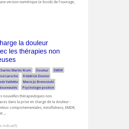
d'une version numérique (e-book) de l'ouvrage,
harge la douleur
ec les thérapies non
euses
Charles Martin Krum
Douleur
EMDR
ise Laroche
Frédérick Dionne
sée Veillette
Marie-Jo Brennstuhl
Nouveautés
Psychologie positive
es nouvelles thérapeutiques non
ces dans la prise en charge de la douleur :
gnitivo-comportementales, mindfulness, EMDR,
 ...