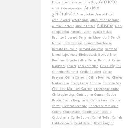
Anxiété
Rognant
Anorexie
Antoine Bioy
Anxiété
Anxiété de séparation
généralisée
Aquaphobie
Arnaud Pictet
Arnoud Arntz
Art-Thérapie
Attaques de panique
Autisme
Aurélie Docteur
Aurélie Fritsch
Auto-
compassion
Automutilation
Ayman Murad
Baptiste Brossard
Benjamin Schoendorff
Benoît
Monié
Bernard Pascal
Bernard Rouchouse
Bernard Roucoule
Bernard Waysfeld
Bertrand
Borderline
Samuel-Lajeunesse
Biofeedback
Boulimie
Brigitte Zellner Keller
Burn-out
Caline
Cas cliniques
Majdalani
Cancer
Cara Verdellen
Catherine Blanchet
Cécile Coudert
Céline
Baeyens
Céline Clément
Céline Douilliez
Charles
Martin Krum
Charly Cungi
Choden
Christian Gay
Christine Mirabel-Sarron
Christophe André
Christophe Leys
Christopher Germer
Claude
Baudu
Claude Berghmans
Claude Penet
Claudia
Verret
Clément Lecomte
Cohérence cardiaque
Colère
Compassion
Conduite antisociale
Cyclothymie
Cyrille Bouvet
Daniel Nollet
Daniela
Eraldi-Gackiere
David Dewulf
David Kingdon