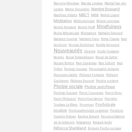
Marjorie Weishaar
Marsha Linehan
Martial Van der
Martine Bouvard
Linden
Martin Desseilles
MBCT
Matthieu Villatte
MBSR
Mehdi Liratni
Méditation
Méthodologie
Michel Lejoyeux
Mindfulness
Michel Reynaud
Michel Ylieff
Moïra Mikolajczak
Motivation
Nathalie Fallourd
Nathalie Fournet
Nathalie Franc
Neha Chawla
Neil
Jacobson
Nicolas Duchesne
Noëlla Jarrousse
Nouveautés
Obésité
Ovide Fontaine
Parents
Pascal Delamillieure
Pascal de Sutter
Pascale Brillon
Paul Gendreau
Paul Gilbert
Paul
Tréhin
Perluigi Graziani
Personnalité évitante
Personnes âgées
Philippe Fontaine
Philippe
Guichenez
Philippe Roussel
Phobie scolaire
Phobie sociale
Phobie spécifique
Pierluigi Graziani
Pierre Cousineau
Pierre Klotz
Pierre Philippot
Pierre-Yves Sarron
Pierrette
Psychologie
Trudeau Le Blanc
Processus
positive
Psychopathologie cognitive
Psychose
Quentin Debray
Randye Semple
Reconsolidation
de la mémoire
Relaxation
Renaud Jardri
Rébecca Shankland
Risques Psycho-sociaux