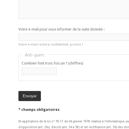
Votre e-mail pour vous informer de la suite donnée :
Votre e-mail restera confidentiel, promis !
Anti-spam :
Combien font trois fois un ? (chiffres)
* champs obligatoires
En application de la loi n° 78-17 du 06 janvier 1978 relative à l'informatique, a
d'opposition (art. 26i), d'accès (art. 34 à 38) et de rectification (art. 36) des