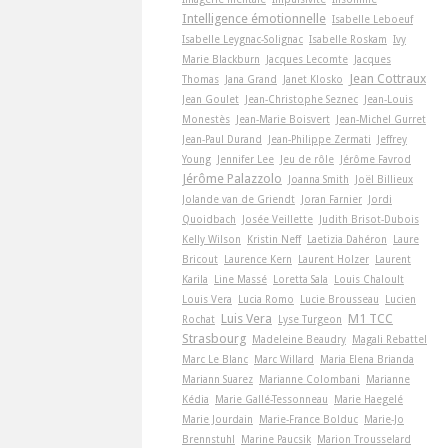
Intelligence émotionnelle
Isabelle Leboeuf
Isabelle Leygnac-Solignac
Isabelle Roskam
Ivy
Marie Blackburn
Jacques Lecomte
Jacques
Jean Cottraux
Thomas
Jana Grand
Janet Klosko
Jean Goulet
Jean-Christophe Seznec
Jean-Louis
Monestès
Jean-Marie Boisvert
Jean-Michel Gurret
Jean-Paul Durand
Jean-Philippe Zermati
Jeffrey
Young
Jennifer Lee
Jeu de rôle
Jérôme Favrod
Jérôme Palazzolo
Joanna Smith
Joël Billieux
Jolande van de Griendt
Joran Farnier
Jordi
Quoidbach
Josée Veillette
Judith Brisot-Dubois
Kelly Wilson
Kristin Neff
Laetizia Dahéron
Laure
Bricout
Laurence Kern
Laurent Holzer
Laurent
Karila
Line Massé
Loretta Sala
Louis Chaloult
Louis Vera
Lucia Romo
Lucie Brousseau
Lucien
Luis Vera
M1 TCC
Rochat
Lyse Turgeon
Strasbourg
Madeleine Beaudry
Magali Rebattel
Marc Le Blanc
Marc Willard
Maria Elena Brianda
Mariann Suarez
Marianne Colombani
Marianne
Kédia
Marie Gallé-Tessonneau
Marie Haegelé
Marie Jourdain
Marie-France Bolduc
Marie-Jo
Brennstuhl
Marine Paucsik
Marion Trousselard