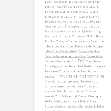
Robert Ladouceur
Roland Coutanceau
Rollon
Poinsot
Russ Harris
Samia Ben Youssef
Sarah
Bowen
Schizophrénie
Sophie Côté
Sophie
Lantheaume
Sophie Parent
Stephen Rollnick
Stéphane Rusinek
Stéphanie Bioulac
Stéphany
Stress post-traumatique
Orain-Pelissolo
Sylvain Dagneaux
Sylvie Aubin
Sylvie Naar-King
TDAH
Syndrome d'Asperger
Tabagisme
Thanh-
Lan Ngo
Thérapie Comportementale Dialectique
Thérapie de couple
Thérapie de groupe
Thérapie des schémas
Thérapie Familiale
Thérapie Neurocomportementale
Thierry Garin
TOC
Thomas Villemonteix
Tics
Tony Attwood
Trouble
Transdiagnostique
Travail
Trish Bartley
bipolaire
Trouble panique
Troubles de
Troubles de la personnalité
l'humeur
Troubles du
Troubles du comportement
comportement alimentaire
Troubles du
sommeil
Troubles psychotiques
Troubles
sexuels
Troy DuFrene
Ueli Kramer
Véronique
Gaillac
Vieillissement
Vinca Rivière
Vincent
Trybou
Violence
William Miller
William R. Miller