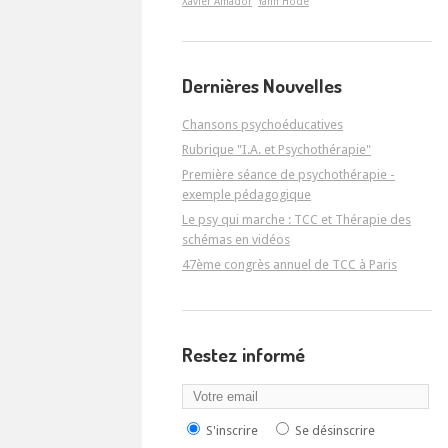
Xavier Amador
Yann Hodé
Dernières Nouvelles
Chansons psychoéducatives
Rubrique "I.A. et Psychothérapie"
Première séance de psychothérapie -
exemple pédagogique
Le psy qui marche : TCC et Thérapie des
schémas en vidéos
47ème congrès annuel de TCC à Paris
Restez informé
S'inscrire
Se désinscrire