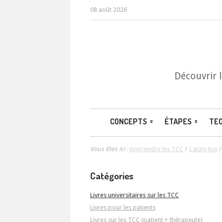
08 août 2026
Découvrir 
CONCEPTS
ÉTAPES
TE
Vous êtes ici :
Apprendre les TCC
/
Catalogue
Catégories
Livres universitaires sur les TCC
Livres pour les patients
Livres sur les TCC (patient + thérapeute)