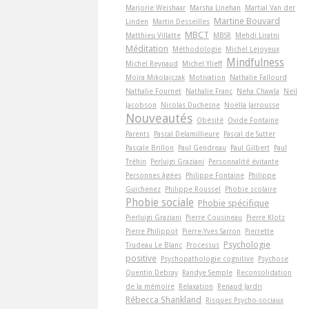
Marjorie Weishaar
Marsha Linehan
Martial Van der
Martine Bouvard
Linden
Martin Desseilles
MBCT
Matthieu Villatte
MBSR
Mehdi Liratni
Méditation
Méthodologie
Michel Lejoyeux
Mindfulness
Michel Reynaud
Michel Ylieff
Moïra Mikolajczak
Motivation
Nathalie Fallourd
Nathalie Fournet
Nathalie Franc
Neha Chawla
Neil
Jacobson
Nicolas Duchesne
Noëlla Jarrousse
Nouveautés
Obésité
Ovide Fontaine
Parents
Pascal Delamillieure
Pascal de Sutter
Pascale Brillon
Paul Gendreau
Paul Gilbert
Paul
Tréhin
Perluigi Graziani
Personnalité évitante
Personnes âgées
Philippe Fontaine
Philippe
Guichenez
Philippe Roussel
Phobie scolaire
Phobie sociale
Phobie spécifique
Pierluigi Graziani
Pierre Cousineau
Pierre Klotz
Pierre Philippot
Pierre-Yves Sarron
Pierrette
Psychologie
Trudeau Le Blanc
Processus
positive
Psychopathologie cognitive
Psychose
Quentin Debray
Randye Semple
Reconsolidation
de la mémoire
Relaxation
Renaud Jardri
Rébecca Shankland
Risques Psycho-sociaux