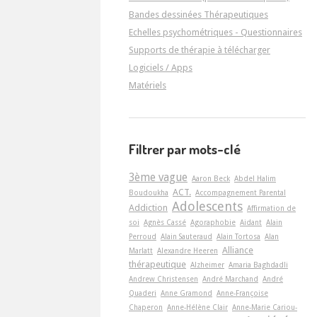
Bandes dessinées Thérapeutiques
Echelles psychométriques - Questionnaires
Supports de thérapie à télécharger
Logiciels / Apps
Matériels
Filtrer par mots-clé
3ème vague
Aaron Beck
Abdel Halim
ACT.
Boudoukha
Accompagnement Parental
Adolescents
Addiction
Affirmation de
soi
Agnès Cassé
Agoraphobie
Aidant
Alain
Perroud
Alain Sauteraud
Alain Tortosa
Alan
Alliance
Marlatt
Alexandre Heeren
thérapeutique
Alzheimer
Amaria Baghdadli
Andrew Christensen
André Marchand
André
Quaderi
Anne Gramond
Anne-Françoise
Chaperon
Anne-Hélène Clair
Anne-Marie Cariou-