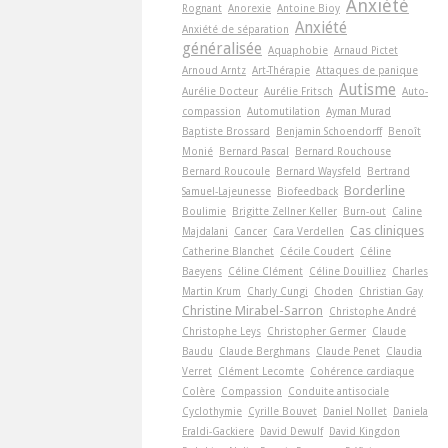
Anxiété
Rognant
Anorexie
Antoine Bioy
Anxiété
Anxiété de séparation
généralisée
Aquaphobie
Arnaud Pictet
Arnoud Arntz
Art-Thérapie
Attaques de panique
Autisme
Aurélie Docteur
Aurélie Fritsch
Auto-
compassion
Automutilation
Ayman Murad
Baptiste Brossard
Benjamin Schoendorff
Benoît
Monié
Bernard Pascal
Bernard Rouchouse
Bernard Roucoule
Bernard Waysfeld
Bertrand
Borderline
Samuel-Lajeunesse
Biofeedback
Boulimie
Brigitte Zellner Keller
Burn-out
Caline
Cas cliniques
Majdalani
Cancer
Cara Verdellen
Catherine Blanchet
Cécile Coudert
Céline
Baeyens
Céline Clément
Céline Douilliez
Charles
Martin Krum
Charly Cungi
Choden
Christian Gay
Christine Mirabel-Sarron
Christophe André
Christophe Leys
Christopher Germer
Claude
Baudu
Claude Berghmans
Claude Penet
Claudia
Verret
Clément Lecomte
Cohérence cardiaque
Colère
Compassion
Conduite antisociale
Cyclothymie
Cyrille Bouvet
Daniel Nollet
Daniela
Eraldi-Gackiere
David Dewulf
David Kingdon