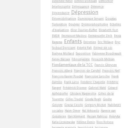
Delphine Nelis
Dennis Donovan
Déficience
Intellectuelle
Délinquance
Démence
Dépression
Dépendance
Désensibilisation
Dominique Servant
Douglas
Turkington
Douleur
Dysmorphophobie
Echelles
d'évaluation
Elise Ouvrier-Buffet
Elizabeth Yost
EMDR
Emmanuel Madieu
Emmanuelle Zech
Emna
Enfants
Ragama
Entretien
Eric Willaye
Eryc
Siobud Dorocant
Estelle Fall
Estime de soi
Evelyne Mollard
Exposition
Fabienne Boudreault
Fanny Bassan
Fibromyalgie
Firouzeh Mehran
Fondamentaux de la TCC
Francis Gheysen
François Allard
François de Carufel
François Nef
François-Xavier Poudat
Françoise Laroche
Frank
Dattilio
Frank Laroi
Frédéric Chapelle
Frédéric
Fanget
Frédérick Dionne
Gabriel Wahl
Gérard
Apfeldorfer
Ghislain Magerotte
Gilles de la
Tourette
Gilles Trudel
Gisela Regli
Gisèle
George
Grazia Ceschi
Grégory Michel
Habiletés
sociales
Haim Omer
Hal Arkowitz
Hannie van
Genderen
Harcèlement
Hassan Rahioui
Henryka
Katia Lesniewska
Hélène Denis
Ilios Kotsou
Imagerie mentale
Impulsivité
Insomnie