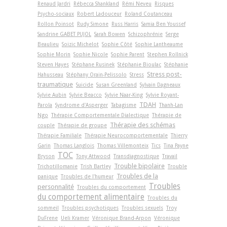
Renaud Jardri
Rébecca Shankland
Rémi Neveu
Risques
Psycho-sociaux
Robert Ladouceur
Roland Coutanceau
Rollon Poinsot
Rudy Simone
Russ Harris
Samia Ben Youssef
Sandrine GABET PUJOL
Sarah Bowen
Schizophrénie
Serge
Beaulieu
Soizic Michelot
Sophie Côté
Sophie Lantheaume
Sophie Morin
Sophie Nicole
Sophie Parent
Stephen Rollnick
Steven Hayes
Stéphane Rusinek
Stéphanie Bioulac
Stéphanie
Stress post-
Hahusseau
Stéphany Orain-Pelissolo
Stress
traumatique
Suicide
Susan Greenland
Sylvain Dagneaux
Sylvie Aubin
Sylvie Beacco
Sylvie Naar-King
Sylvie Royant-
TDAH
Parola
Syndrome d'Asperger
Tabagisme
Thanh-Lan
Ngo
Thérapie Comportementale Dialectique
Thérapie de
Thérapie des schémas
couple
Thérapie de groupe
Thérapie Familiale
Thérapie Neurocomportementale
Thierry
Garin
Thomas Langlois
Thomas Villemonteix
Tics
Tina Payne
TOC
Bryson
Tony Attwood
Transdiagnostique
Travail
Trouble bipolaire
Trichotillomanie
Trish Bartley
Trouble
Troubles de la
panique
Troubles de l'humeur
Troubles
personnalité
Troubles du comportement
du comportement alimentaire
Troubles du
sommeil
Troubles psychotiques
Troubles sexuels
Troy
DuFrene
Ueli Kramer
Véronique Brand-Arpon
Véronique