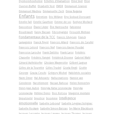
Dysmorphophobie
Echelles d'évaluation
Eline Snel
Elise
Ouvrier-Buffet
Elizabeth Yost
EMDR
Emmanuel Granier
Emmanuel Madieu
Emmanuelle Zech
Emna Ragama
Enfants
Entretien
Eric Willaye
Eryc Siobud Dorocant
Estelle Fall
Estelle Gauthier
Estime de soi
Evelyne Mollard
Exposition
Éliane Léger
Élie Hantouche
Fabienne
Boudreault
Fanny Bassan
Fibromyalgie
Firouzeh Mehran
Fondamentaux de la TCC
Francis Gheysen
Franck
Lamagnère
Franck Peyré
François Allard
François de Carufel
François Lelord
François Nef
François-Xavier Poudat
Françoise Laroche
Frank Dattilio
Frank Laroi
Frédéric
Chapelle
Frédéric Fanget
Frédérick Dionne
Gabriel Wahl
Gérard Apfeldorfer
Ghislain Magerotte
Gilbert Lagrue
Gilles de la Tourette
Gilles Trudel
Gisela Regli
Gisèle
George
Grazia Ceschi
Grégory Michel
Habiletés sociales
Haim Omer
Hal Arkowitz
Hallucinations
Hannie van
Genderen
Harcèlement
Hassan Rahioui
Helen Kennerley
Henri-Jean Aubin
Henryka Katia Lesniewska
Henryka
Lesniewska
Hélène Denis
Ilios Kotsou
Imagerie mentale
Intelligence
Impulsivité
Injustice
Insomnie
émotionnelle
Isabelle Leboeuf
Isabelle Leygnac-Solignac
Isabelle Roskam
Isabelle Simon-Baïssas
Ivy Marie Blackburn
Jacques Lecomte
Jacques Leveau
Jacques Thomas
Jacques