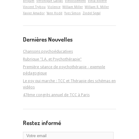
Briquet
Véronique Gaillac
Vieillissement
Vinca Rivière
Vincent Trybou
Violence
William Miller
William R. Miller
Xavier Amador
Yann Hodé
Yves Simon
Zindel Segal
Dernières Nouvelles
Chansons psychoéducatives
Rubrique "I.A. et Psychothérapie"
Première séance de psychothérapie - exemple
pédagogique
Le psy qui marche : TCC et Thérapie des schémas en
vidéos
47ème congrès annuel de TCC à Paris
Restez informé