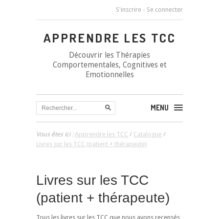
S'inscrire
-
Se connecter
APPRENDRE LES TCC
Découvrir les Thérapies
Comportementales, Cognitives et
Emotionnelles
MENU
Vous êtes ici :
Apprendre les TCC
/
Catalogue
/
Livres sur les TCC (patient + thérapeute)
Livres sur les TCC
(patient + thérapeute)
Tous les livres sur les TCC que nous avons recensés,