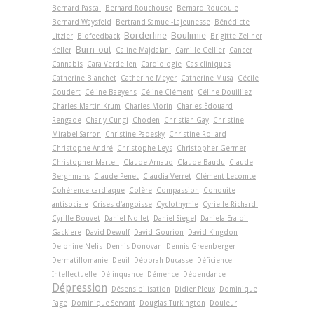
Bernard Pascal
Bernard Rouchouse
Bernard Roucoule
Bernard Waysfeld
Bertrand Samuel-Lajeunesse
Bénédicte
Borderline
Boulimie
Litzler
Biofeedback
Brigitte Zellner
Burn-out
Keller
Caline Majdalani
Camille Cellier
Cancer
Cannabis
Cara Verdellen
Cardiologie
Cas cliniques
Catherine Blanchet
Catherine Meyer
Catherine Musa
Cécile
Coudert
Céline Baeyens
Céline Clément
Céline Douilliez
Charles Martin Krum
Charles Morin
Charles-Édouard
Rengade
Charly Cungi
Choden
Christian Gay
Christine
Mirabel-Sarron
Christine Padesky
Christine Rollard
Christophe André
Christophe Leys
Christopher Germer
Christopher Martell
Claude Arnaud
Claude Baudu
Claude
Berghmans
Claude Penet
Claudia Verret
Clément Lecomte
Cohérence cardiaque
Colère
Compassion
Conduite
antisociale
Crises d'angoisse
Cyclothymie
Cyrielle Richard
Cyrille Bouvet
Daniel Nollet
Daniel Siegel
Daniela Eraldi-
Gackiere
David Dewulf
David Gourion
David Kingdon
Delphine Nelis
Dennis Donovan
Dennis Greenberger
Dermatillomanie
Deuil
Déborah Ducasse
Déficience
Intellectuelle
Délinquance
Démence
Dépendance
Dépression
Désensibilisation
Didier Pleux
Dominique
Page
Dominique Servant
Douglas Turkington
Douleur