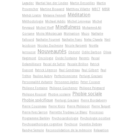
Lagadec
Martial Van der Linden
Martin Desseilles
Martin
Provencher
Martine Bouvard
Matthieu Villatte
MBCT
MBSR
Méditation
Mehdi Liratni
Melanie Fennell
Méthodologie
Michael Addis
Michel Lejoyeux
Michel
Mindfulness
Reynaud
Michel Ylieff
Mohamed-Ali
Gorsane
Moïra Mikolajczak
Motivation
Muzo
Nathalie
Fallourd
Nathalie Fournet
Nathalie Franc
Neha Chawla
Neil
Jacobson
Nicolas Duchesne
Nicole Karsenti
Noëlla
Nouveautés
Jarrousse
Obésité
Odile Darbon
Olivia
Hagimont
Oncologie
Ovide Fontaine
Parents
Pascal
Delamillieure
Pascal de Sutter
Pascale Brillon
Patrick
Dupont
Patrick Légeron
Paul Gendreau
Paul Gilbert
Paul
Tréhin
Pauline Aubry
Perfectionnisme
Perluigi Graziani
Personnalité évitante
Personnes âgées
Peter Cooper
Philippe Fontaine
Philippe Guichenez
Philippe Peignard
Phobie sociale
Philippe Roussel
Phobie scolaire
Phobie spécifique
Pierluigi Graziani
Pierre Bordaberry
Pierre Cousineau
Pierre Klotz
Pierre Philippot
Pierre Taquet
Pierre-Yves Sarron
Pierrette Trudeau Le Blanc
Processus
Programme Barkley
Psychocardiologie
Psychologie positive
Psychopathologie cognitive
Psychose
Quentin Debray
Randye Semple
Reconsolidation de la mémoire
Relaxation