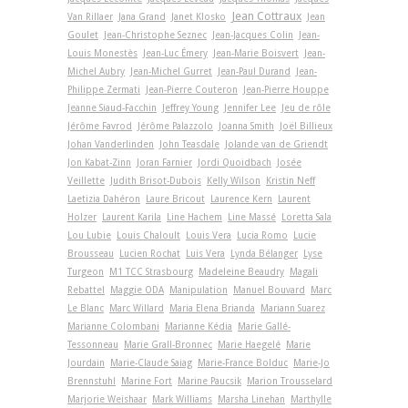
Jean Cottraux
Van Rillaer
Jana Grand
Janet Klosko
Jean
Goulet
Jean-Christophe Seznec
Jean-Jacques Colin
Jean-
Louis Monestès
Jean-Luc Émery
Jean-Marie Boisvert
Jean-
Michel Aubry
Jean-Michel Gurret
Jean-Paul Durand
Jean-
Philippe Zermati
Jean-Pierre Couteron
Jean-Pierre Houppe
Jeanne Siaud-Facchin
Jeffrey Young
Jennifer Lee
Jeu de rôle
Jérôme Favrod
Jérôme Palazzolo
Joanna Smith
Joël Billieux
Johan Vanderlinden
John Teasdale
Jolande van de Griendt
Jon Kabat-Zinn
Joran Farnier
Jordi Quoidbach
Josée
Veillette
Judith Brisot-Dubois
Kelly Wilson
Kristin Neff
Laetizia Dahéron
Laure Bricout
Laurence Kern
Laurent
Holzer
Laurent Karila
Line Hachem
Line Massé
Loretta Sala
Lou Lubie
Louis Chaloult
Louis Vera
Lucia Romo
Lucie
Brousseau
Lucien Rochat
Luis Vera
Lynda Bélanger
Lyse
Turgeon
M1 TCC Strasbourg
Madeleine Beaudry
Magali
Rebattel
Maggie ODA
Manipulation
Manuel Bouvard
Marc
Le Blanc
Marc Willard
Maria Elena Brianda
Mariann Suarez
Marianne Colombani
Marianne Kédia
Marie Gallé-
Tessonneau
Marie Grall-Bronnec
Marie Haegelé
Marie
Jourdain
Marie-Claude Saiag
Marie-France Bolduc
Marie-Jo
Brennstuhl
Marine Fort
Marine Paucsik
Marion Trousselard
Marjorie Weishaar
Mark Williams
Marsha Linehan
Marthylle