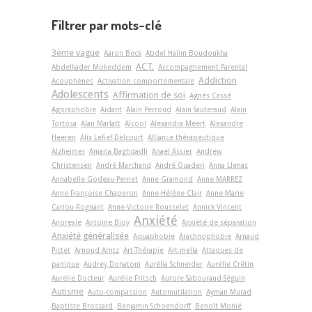
Filtrer par mots-clé
3ème vague
Aaron Beck
Abdel Halim Boudoukha
ACT.
Abdelkader Mokeddem
Accompagnement Parental
Addiction
Acouphènes
Activation comportementale
Adolescents
Affirmation de soi
Agnès Cassé
Agoraphobie
Aidant
Alain Perroud
Alain Sauteraud
Alain
Tortosa
Alan Marlatt
Alcool
Alexandra Meert
Alexandre
Heeren
Alix Lefief-Delcourt
Alliance thérapeutique
Alzheimer
Amaria Baghdadli
Anaël Assier
Andrew
Christensen
André Marchand
André Quaderi
Anna Llenas
Annabelle Godeau-Pernet
Anne Gramond
Anne MARREZ
Anne-Françoise Chaperon
Anne-Hélène Clair
Anne-Marie
Cariou-Rognant
Anne-Victoire Rousselet
Annick Vincent
Anxiété
Anorexie
Antoine Bioy
Anxiété de séparation
Anxiété généralisée
Aquaphobie
Arachnophobie
Arnaud
Pictet
Arnoud Arntz
Art-Thérapie
Art-­mella
Attaques de
panique
Audrey Donatoni
Aurélia Schneider
Aurélie Crétin
Aurélie Docteur
Aurélie Fritsch
Aurore Sabouraud-Séguin
Autisme
Auto-compassion
Automutilation
Ayman Murad
Baptiste Brossard
Benjamin Schoendorff
Benoît Monié