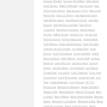
Jacques Thomas
Jacques Van Rillaer
Jana Grand
Jean Cottraux
Janet Klosko
Jean Goulet
Jean-
Christophe Seznec
Jean-Jacques Colin
Jean-Louis
Monestès
Jean-Luc Émery
Jean-Marie Boisvert
Jean-Michel Aubry
Jean-Michel Gurret
Jean-Paul
Durand
Jean-Philippe Zermati
Jean-Pierre
Couteron
Jean-Pierre Houppe
Jeanne Siaud-
Facchin
Jeffrey Young
Jennifer Lee
Jeu de rôle
Jérôme Favrod
Jérôme Palazzolo
Joanna Smith
Joël Billieux
Johan Vanderlinden
John Teasdale
Jolande van de Griendt
Jon Kabat-Zinn
Joran
Farnier
Jordi Quoidbach
Josée Veillette
Judith
Brisot-Dubois
Kelly Wilson
Kristin Neff
Laetizia
Dahéron
Laure Bricout
Laurence Kern
Laurent
Holzer
Laurent Karila
Line Hachem
Line Massé
Loretta Sala
Lou Lubie
Louis Chaloult
Louis Vera
Lucia Romo
Lucie Brousseau
Lucien Rochat
Luis
Vera
Lynda Bélanger
Lyse Turgeon
M1 TCC
Strasbourg
Madeleine Beaudry
Magali Rebattel
Maggie ODA
Manipulation
Manuel Bouvard
Marc
Le Blanc
Marc Willard
Maria Elena Brianda
Mariann
Suarez
Marianne Colombani
Marianne Kédia
Marie
Gallé-Tessonneau
Marie Grall-Bronnec
Marie