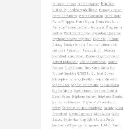
Phobie
Philippe Roussel
Phobie scolaire
sociale
Phobie spécifique
Pierluigi Graziani
Pierre Bordaberry
Pierre Cousineau
Pierre Klotz
Pierre Philippot
Pierre Taquet
Pierre-Yves Sarron
Pierrette Trudeau Le Blanc
Processus
Programme
Barkley
Psychocardiologie
Psychologie positive
Psychopathologie cognitive
Psychose
Quentin
Debray
Randye Semple
Reconsolidation de la
mémoire
Relaxation
Renaud Jardri
Rébecca
Shankland
Rémi Neveu
Risques Psycho-sociaux
Robert Ladouceur
Roland Coutanceau
Rollon
Poinsot
Rudy Simone
Russ Harris
Samia Ben
Youssef
Sandrine GABET PUJOL
Sarah Bowen
Schizophrénie
Serge Beaulieu
Soizic Michelot
Sophie Côté
Sophie Lantheaume
Sophie Morin
Sophie Nicole
Sophie Parent
Stephen Rollnick
Steven Hayes
Stéphane Rusinek
Stéphanie Bioulac
Stéphanie Hahusseau
Stéphany Orain-Pelissolo
Stress post-traumatique
Stress
Suicide
Susan
Greenland
Sylvain Dagneaux
Sylvie Aubin
Sylvie
Beacco
Sylvie Naar-King
Sylvie Royant-Parola
TDAH
Syndrome d'Asperger
Tabagisme
Thanh-