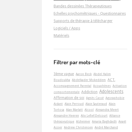
Bandes dessinées Thérapeutiques
Echelles psychométriques - Questionnaires
Supports de thérapie à télécharger
Logiciels / Apps
Matériels
Filtrer par mots-clé
3ème vague
Aaron Beck
Abdel Halim
ACT.
Boudoukha
Abdelkader Mokeddem
Accompagnement Parental
Acouphènes
Activation
Adolescents
Addiction
comportementale
Affirmation de soi
Agnès Cassé
Agoraphobie
Aidant
Alain Perroud
Alain Sauteraud
Alain
Tortosa
Alan Marlatt
Alcool
Alexandra Meert
Alexandre Heeren
Alix Lefief-Delcourt
Alliance
thérapeutique
Alzheimer
Amaria Baghdadli
Anaël
Assier
Andrew Christensen
André Marchand