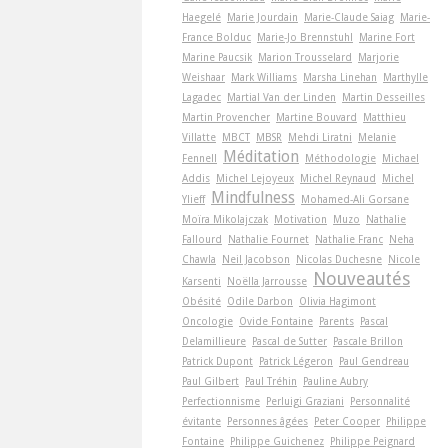
Haegelé
Marie Jourdain
Marie-Claude Saiag
Marie-
France Bolduc
Marie-Jo Brennstuhl
Marine Fort
Marine Paucsik
Marion Trousselard
Marjorie
Weishaar
Mark Williams
Marsha Linehan
Marthylle
Lagadec
Martial Van der Linden
Martin Desseilles
Martin Provencher
Martine Bouvard
Matthieu
Villatte
MBCT
MBSR
Mehdi Liratni
Melanie
Méditation
Fennell
Méthodologie
Michael
Addis
Michel Lejoyeux
Michel Reynaud
Michel
Mindfulness
Ylieff
Mohamed-Ali Gorsane
Moïra Mikolajczak
Motivation
Muzo
Nathalie
Fallourd
Nathalie Fournet
Nathalie Franc
Neha
Chawla
Neil Jacobson
Nicolas Duchesne
Nicole
Nouveautés
Karsenti
Noëlla Jarrousse
Obésité
Odile Darbon
Olivia Hagimont
Oncologie
Ovide Fontaine
Parents
Pascal
Delamillieure
Pascal de Sutter
Pascale Brillon
Patrick Dupont
Patrick Légeron
Paul Gendreau
Paul Gilbert
Paul Tréhin
Pauline Aubry
Perfectionnisme
Perluigi Graziani
Personnalité
évitante
Personnes âgées
Peter Cooper
Philippe
Fontaine
Philippe Guichenez
Philippe Peignard