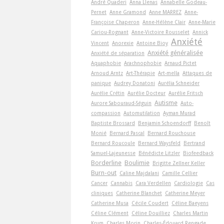
André Quaderi
Anna Llenas
Annabelle Godeau-
Pernet
Anne Gramond
Anne MARREZ
Anne-
Françoise Chaperon
Anne-Hélène Clair
Anne-Marie
Cariou-Rognant
Anne-Victoire Rousselet
Annick
Anxiété
Vincent
Anorexie
Antoine Bioy
Anxiété généralisée
Anxiété de séparation
Aquaphobie
Arachnophobie
Arnaud Pictet
Arnoud Arntz
Art-Thérapie
Art-­mella
Attaques de
panique
Audrey Donatoni
Aurélia Schneider
Aurélie Crétin
Aurélie Docteur
Aurélie Fritsch
Autisme
Aurore Sabouraud-Séguin
Auto-
compassion
Automutilation
Ayman Murad
Baptiste Brossard
Benjamin Schoendorff
Benoît
Monié
Bernard Pascal
Bernard Rouchouse
Bernard Roucoule
Bernard Waysfeld
Bertrand
Samuel-Lajeunesse
Bénédicte Litzler
Biofeedback
Borderline
Boulimie
Brigitte Zellner Keller
Burn-out
Caline Majdalani
Camille Cellier
Cancer
Cannabis
Cara Verdellen
Cardiologie
Cas
cliniques
Catherine Blanchet
Catherine Meyer
Catherine Musa
Cécile Coudert
Céline Baeyens
Céline Clément
Céline Douilliez
Charles Martin
Krum
Charles Morin
Charles-Édouard Rengade