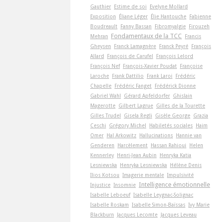
Gauthier
Estime de soi
Evelyne Mollard
Exposition
Éliane Léger
Élie Hantouche
Fabienne
Boudreault
Fanny Bassan
Fibromyalgie
Firouzeh
Fondamentaux de la TCC
Mehran
Francis
Gheysen
Franck Lamagnère
Franck Peyré
François
Allard
François de Carufel
François Lelord
François Nef
François-Xavier Poudat
Françoise
Laroche
Frank Dattilio
Frank Laroi
Frédéric
Chapelle
Frédéric Fanget
Frédérick Dionne
Gabriel Wahl
Gérard Apfeldorfer
Ghislain
Magerotte
Gilbert Lagrue
Gilles de la Tourette
Gilles Trudel
Gisela Regli
Gisèle George
Grazia
Ceschi
Grégory Michel
Habiletés sociales
Haim
Omer
Hal Arkowitz
Hallucinations
Hannie van
Genderen
Harcèlement
Hassan Rahioui
Helen
Kennerley
Henri-Jean Aubin
Henryka Katia
Lesniewska
Henryka Lesniewska
Hélène Denis
Ilios Kotsou
Imagerie mentale
Impulsivité
Intelligence émotionnelle
Injustice
Insomnie
Isabelle Leboeuf
Isabelle Leygnac-Solignac
Isabelle Roskam
Isabelle Simon-Baïssas
Ivy Marie
Blackburn
Jacques Lecomte
Jacques Leveau