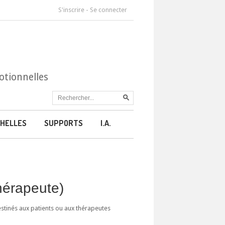
S'inscrire
-
Se connecter
otionnelles
HELLES
SUPPORTS
I.A.
thérapeute)
estinés aux patients ou aux thérapeutes