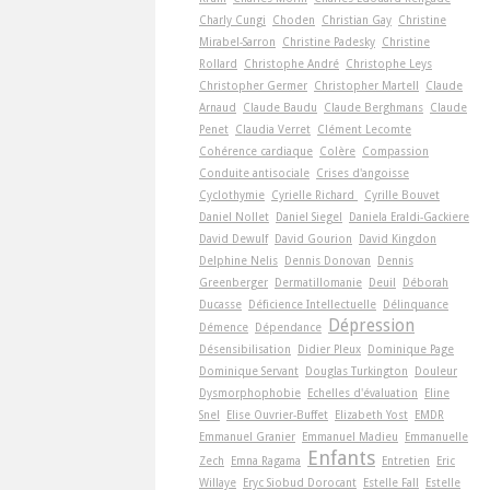
Charly Cungi
Choden
Christian Gay
Christine
Mirabel-Sarron
Christine Padesky
Christine
Rollard
Christophe André
Christophe Leys
Christopher Germer
Christopher Martell
Claude
Arnaud
Claude Baudu
Claude Berghmans
Claude
Penet
Claudia Verret
Clément Lecomte
Cohérence cardiaque
Colère
Compassion
Conduite antisociale
Crises d'angoisse
Cyclothymie
Cyrielle Richard
Cyrille Bouvet
Daniel Nollet
Daniel Siegel
Daniela Eraldi-Gackiere
David Dewulf
David Gourion
David Kingdon
Delphine Nelis
Dennis Donovan
Dennis
Greenberger
Dermatillomanie
Deuil
Déborah
Ducasse
Déficience Intellectuelle
Délinquance
Dépression
Démence
Dépendance
Désensibilisation
Didier Pleux
Dominique Page
Dominique Servant
Douglas Turkington
Douleur
Dysmorphophobie
Echelles d'évaluation
Eline
Snel
Elise Ouvrier-Buffet
Elizabeth Yost
EMDR
Emmanuel Granier
Emmanuel Madieu
Emmanuelle
Enfants
Zech
Emna Ragama
Entretien
Eric
Willaye
Eryc Siobud Dorocant
Estelle Fall
Estelle