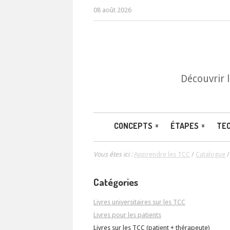
08 août 2026
Découvrir 
CONCEPTS
ÉTAPES
TE
Vous êtes ici :
Apprendre les TCC
/
Catalogue
Catégories
Livres universitaires sur les TCC
Livres pour les patients
Livres sur les TCC (patient + thérapeute)