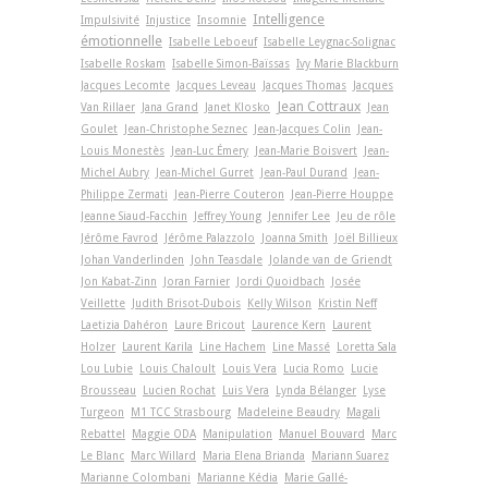
Intelligence
Impulsivité
Injustice
Insomnie
émotionnelle
Isabelle Leboeuf
Isabelle Leygnac-Solignac
Isabelle Roskam
Isabelle Simon-Baïssas
Ivy Marie Blackburn
Jacques Lecomte
Jacques Leveau
Jacques Thomas
Jacques
Jean Cottraux
Van Rillaer
Jana Grand
Janet Klosko
Jean
Goulet
Jean-Christophe Seznec
Jean-Jacques Colin
Jean-
Louis Monestès
Jean-Luc Émery
Jean-Marie Boisvert
Jean-
Michel Aubry
Jean-Michel Gurret
Jean-Paul Durand
Jean-
Philippe Zermati
Jean-Pierre Couteron
Jean-Pierre Houppe
Jeanne Siaud-Facchin
Jeffrey Young
Jennifer Lee
Jeu de rôle
Jérôme Favrod
Jérôme Palazzolo
Joanna Smith
Joël Billieux
Johan Vanderlinden
John Teasdale
Jolande van de Griendt
Jon Kabat-Zinn
Joran Farnier
Jordi Quoidbach
Josée
Veillette
Judith Brisot-Dubois
Kelly Wilson
Kristin Neff
Laetizia Dahéron
Laure Bricout
Laurence Kern
Laurent
Holzer
Laurent Karila
Line Hachem
Line Massé
Loretta Sala
Lou Lubie
Louis Chaloult
Louis Vera
Lucia Romo
Lucie
Brousseau
Lucien Rochat
Luis Vera
Lynda Bélanger
Lyse
Turgeon
M1 TCC Strasbourg
Madeleine Beaudry
Magali
Rebattel
Maggie ODA
Manipulation
Manuel Bouvard
Marc
Le Blanc
Marc Willard
Maria Elena Brianda
Mariann Suarez
Marianne Colombani
Marianne Kédia
Marie Gallé-