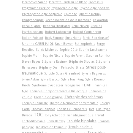
Pierre-Yves Sarron
Pierrette Trudeau Le Blanc
Processus
Programme Barkley
Psychocardiologie
Psychologie positive
Psychopathologie cognitive
Psychose
Quentin Debray
Randye Semple
Reconsolidation de la mémoire
Relaxation
Renaud Jardri
Rébecca Shankland
Rémi Neveu
Risques
Psycho-sociaux
Robert Ladouceur
Roland Coutanceau
Rollon Poinsot
Rudy Simone
Russ Harris
Samia Ben Youssef
Sandrine GABET PUJOL
Sarah Bowen
Schizophrénie
Serge
Beaulieu
Soizic Michelot
Sophie Côté
Sophie Lantheaume
Sophie Morin
Sophie Nicole
Sophie Parent
Stephen Rollnick
Steven Hayes
Stéphane Rusinek
Stéphanie Bioulac
Stéphanie
Stress post-
Hahusseau
Stéphany Orain-Pelissolo
Stress
traumatique
Suicide
Susan Greenland
Sylvain Dagneaux
Sylvie Aubin
Sylvie Beacco
Sylvie Naar-King
Sylvie Royant-
TDAH
Parola
Syndrome d'Asperger
Tabagisme
Thanh-Lan
Ngo
Thérapie Comportementale Dialectique
Thérapie de
Thérapie des schémas
couple
Thérapie de groupe
Thérapie Familiale
Thérapie Neurocomportementale
Thierry
Garin
Thomas Langlois
Thomas Villemonteix
Tics
Tina Payne
TOC
Bryson
Tony Attwood
Transdiagnostique
Travail
Trouble bipolaire
Trichotillomanie
Trish Bartley
Trouble
Troubles de la
panique
Troubles de l'humeur