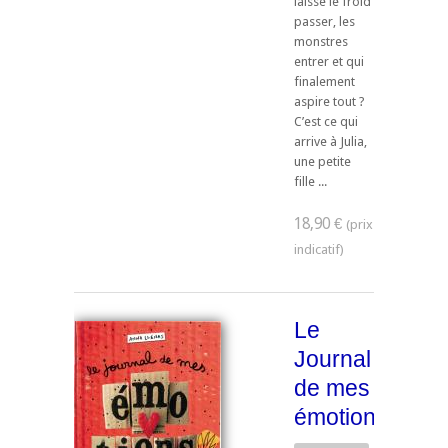
laisse le froid
passer, les
monstres
entrer et qui
finalement
aspire tout ?
C’est ce qui
arrive à Julia,
une petite
fille ...
18,90 €
Le
Journal
de mes
émotions