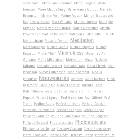
Tessonneau
Marie Grall-Bronnec
Marie Haegelé
Marie
Jourdain
Marie-Claude Saiag
Marie-France Bolduc
Marie-Jo
Brennstuhl
Marine Fort
Marine Paucsik
Marion Trousselard
Marjorie Weishaar
Mark Williams
Marsha Linehan
Marthylle
Lagadec
Martial Van der Linden
Martin Desseilles
Martin
Provencher
Martine Bouvard
Matthieu Villatte
MBCT
MBSR
Méditation
Mehdi Liratni
Melanie Fennell
Méthodologie
Michael Addis
Michel Lejoyeux
Michel
Mindfulness
Reynaud
Michel Ylieff
Mohamed-Ali
Gorsane
Moïra Mikolajczak
Motivation
Muzo
Nathalie
Fallourd
Nathalie Fournet
Nathalie Franc
Neha Chawla
Neil
Jacobson
Nicolas Duchesne
Nicole Karsenti
Noëlla
Nouveautés
Jarrousse
Obésité
Odile Darbon
Olivia
Hagimont
Oncologie
Ovide Fontaine
Parents
Pascal
Delamillieure
Pascal de Sutter
Pascale Brillon
Patrick
Dupont
Patrick Légeron
Paul Gendreau
Paul Gilbert
Paul
Tréhin
Pauline Aubry
Perfectionnisme
Perluigi Graziani
Personnalité évitante
Personnes âgées
Peter Cooper
Philippe Fontaine
Philippe Guichenez
Philippe Peignard
Phobie sociale
Philippe Roussel
Phobie scolaire
Phobie spécifique
Pierluigi Graziani
Pierre Bordaberry
Pierre Cousineau
Pierre Klotz
Pierre Philippot
Pierre Taquet