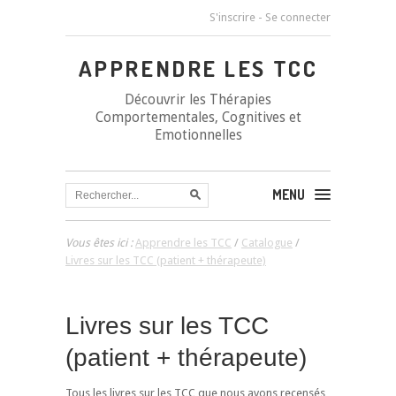
S'inscrire
-
Se connecter
APPRENDRE LES TCC
Découvrir les Thérapies
Comportementales, Cognitives et
Emotionnelles
MENU
Vous êtes ici :
Apprendre les TCC
/
Catalogue
/
Livres sur les TCC (patient + thérapeute)
Livres sur les TCC
(patient + thérapeute)
Tous les livres sur les TCC que nous avons recensés,