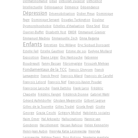
Dermatillomanie
Deuil
Déborah Ducasse
Déficience
Intellectuelle
Délinquance
Démence
Dépendance
Dépression
Désensibilisation
Didier Pleux
Dominique
Page
Dominique Servant
Douglas Turkington
Douleur
Dysmorphophobie
Echelles d'évaluation
Eline Snel
Elise
Ouvrier-Buffet
Elizabeth Yost
EMDR
Emmanuel Granier
Emmanuel Madieu
Emmanuelle Zech
Emna Ragama
Enfants
Entretien
Eric Willaye
Eryc Siobud Dorocant
Estelle Fall
Estelle Gauthier
Estime de soi
Evelyne Mollard
Exposition
Éliane Léger
Élie Hantouche
Fabienne
Boudreault
Fanny Bassan
Fibromyalgie
Firouzeh Mehran
Fondamentaux de la TCC
Francis Gheysen
Franck
Lamagnère
Franck Peyré
François Allard
François de Carufel
François Lelord
François Nef
François-Xavier Poudat
Françoise Laroche
Frank Dattilio
Frank Laroi
Frédéric
Chapelle
Frédéric Fanget
Frédérick Dionne
Gabriel Wahl
Gérard Apfeldorfer
Ghislain Magerotte
Gilbert Lagrue
Gilles de la Tourette
Gilles Trudel
Gisela Regli
Gisèle
George
Grazia Ceschi
Grégory Michel
Habiletés sociales
Haim Omer
Hal Arkowitz
Hallucinations
Hannie van
Genderen
Harcèlement
Hassan Rahioui
Helen Kennerley
Henri-Jean Aubin
Henryka Katia Lesniewska
Henryka
Lesniewska
Hélène Denis
Ilios Kotsou
Imagerie mentale