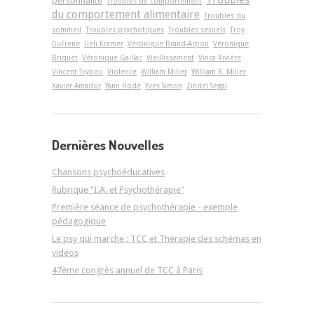
Troubles
personnalité
Troubles du comportement
du comportement alimentaire
Troubles du
sommeil
Troubles psychotiques
Troubles sexuels
Troy
DuFrene
Ueli Kramer
Véronique Brand-Arpon
Véronique
Briquet
Véronique Gaillac
Vieillissement
Vinca Rivière
Vincent Trybou
Violence
William Miller
William R. Miller
Xavier Amador
Yann Hodé
Yves Simon
Zindel Segal
Dernières Nouvelles
Chansons psychoéducatives
Rubrique "I.A. et Psychothérapie"
Première séance de psychothérapie - exemple
pédagogique
Le psy qui marche : TCC et Thérapie des schémas en
vidéos
47ème congrès annuel de TCC à Paris