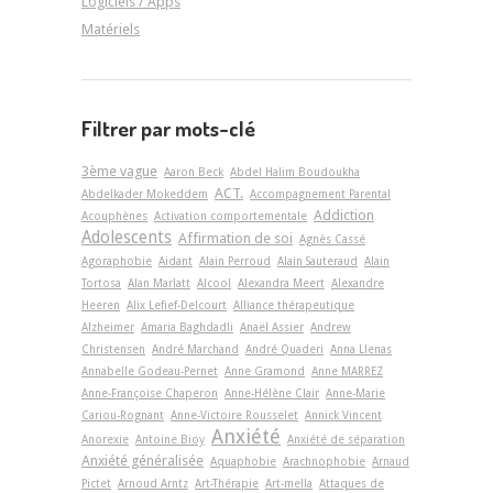
Logiciels / Apps
Matériels
Filtrer par mots-clé
3ème vague
Aaron Beck
Abdel Halim Boudoukha
ACT.
Abdelkader Mokeddem
Accompagnement Parental
Addiction
Acouphènes
Activation comportementale
Adolescents
Affirmation de soi
Agnès Cassé
Agoraphobie
Aidant
Alain Perroud
Alain Sauteraud
Alain
Tortosa
Alan Marlatt
Alcool
Alexandra Meert
Alexandre
Heeren
Alix Lefief-Delcourt
Alliance thérapeutique
Alzheimer
Amaria Baghdadli
Anaël Assier
Andrew
Christensen
André Marchand
André Quaderi
Anna Llenas
Annabelle Godeau-Pernet
Anne Gramond
Anne MARREZ
Anne-Françoise Chaperon
Anne-Hélène Clair
Anne-Marie
Cariou-Rognant
Anne-Victoire Rousselet
Annick Vincent
Anxiété
Anorexie
Antoine Bioy
Anxiété de séparation
Anxiété généralisée
Aquaphobie
Arachnophobie
Arnaud
Pictet
Arnoud Arntz
Art-Thérapie
Art-­mella
Attaques de