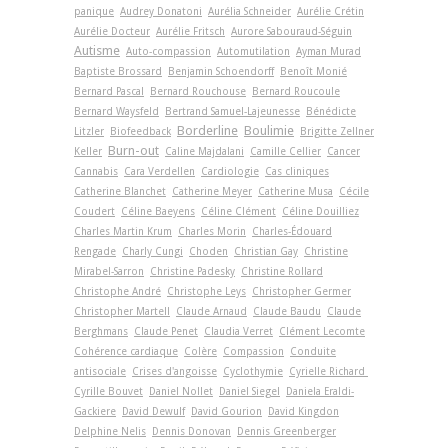
panique
Audrey Donatoni
Aurélia Schneider
Aurélie Crétin
Aurélie Docteur
Aurélie Fritsch
Aurore Sabouraud-Séguin
Autisme
Auto-compassion
Automutilation
Ayman Murad
Baptiste Brossard
Benjamin Schoendorff
Benoît Monié
Bernard Pascal
Bernard Rouchouse
Bernard Roucoule
Bernard Waysfeld
Bertrand Samuel-Lajeunesse
Bénédicte
Borderline
Boulimie
Litzler
Biofeedback
Brigitte Zellner
Burn-out
Keller
Caline Majdalani
Camille Cellier
Cancer
Cannabis
Cara Verdellen
Cardiologie
Cas cliniques
Catherine Blanchet
Catherine Meyer
Catherine Musa
Cécile
Coudert
Céline Baeyens
Céline Clément
Céline Douilliez
Charles Martin Krum
Charles Morin
Charles-Édouard
Rengade
Charly Cungi
Choden
Christian Gay
Christine
Mirabel-Sarron
Christine Padesky
Christine Rollard
Christophe André
Christophe Leys
Christopher Germer
Christopher Martell
Claude Arnaud
Claude Baudu
Claude
Berghmans
Claude Penet
Claudia Verret
Clément Lecomte
Cohérence cardiaque
Colère
Compassion
Conduite
antisociale
Crises d'angoisse
Cyclothymie
Cyrielle Richard
Cyrille Bouvet
Daniel Nollet
Daniel Siegel
Daniela Eraldi-
Gackiere
David Dewulf
David Gourion
David Kingdon
Delphine Nelis
Dennis Donovan
Dennis Greenberger