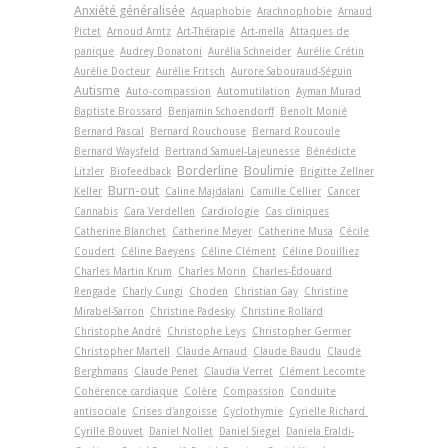
Anxiété généralisée
Aquaphobie
Arachnophobie
Arnaud
Pictet
Arnoud Arntz
Art-Thérapie
Art-­mella
Attaques de
panique
Audrey Donatoni
Aurélia Schneider
Aurélie Crétin
Aurélie Docteur
Aurélie Fritsch
Aurore Sabouraud-Séguin
Autisme
Auto-compassion
Automutilation
Ayman Murad
Baptiste Brossard
Benjamin Schoendorff
Benoît Monié
Bernard Pascal
Bernard Rouchouse
Bernard Roucoule
Bernard Waysfeld
Bertrand Samuel-Lajeunesse
Bénédicte
Borderline
Boulimie
Litzler
Biofeedback
Brigitte Zellner
Burn-out
Keller
Caline Majdalani
Camille Cellier
Cancer
Cannabis
Cara Verdellen
Cardiologie
Cas cliniques
Catherine Blanchet
Catherine Meyer
Catherine Musa
Cécile
Coudert
Céline Baeyens
Céline Clément
Céline Douilliez
Charles Martin Krum
Charles Morin
Charles-Édouard
Rengade
Charly Cungi
Choden
Christian Gay
Christine
Mirabel-Sarron
Christine Padesky
Christine Rollard
Christophe André
Christophe Leys
Christopher Germer
Christopher Martell
Claude Arnaud
Claude Baudu
Claude
Berghmans
Claude Penet
Claudia Verret
Clément Lecomte
Cohérence cardiaque
Colère
Compassion
Conduite
antisociale
Crises d'angoisse
Cyclothymie
Cyrielle Richard
Cyrille Bouvet
Daniel Nollet
Daniel Siegel
Daniela Eraldi-