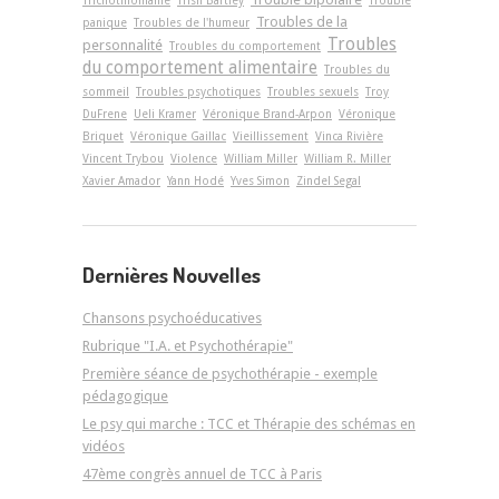
Troubles de la
panique
Troubles de l'humeur
Troubles
personnalité
Troubles du comportement
du comportement alimentaire
Troubles du
sommeil
Troubles psychotiques
Troubles sexuels
Troy
DuFrene
Ueli Kramer
Véronique Brand-Arpon
Véronique
Briquet
Véronique Gaillac
Vieillissement
Vinca Rivière
Vincent Trybou
Violence
William Miller
William R. Miller
Xavier Amador
Yann Hodé
Yves Simon
Zindel Segal
Dernières Nouvelles
Chansons psychoéducatives
Rubrique "I.A. et Psychothérapie"
Première séance de psychothérapie - exemple
pédagogique
Le psy qui marche : TCC et Thérapie des schémas en
vidéos
47ème congrès annuel de TCC à Paris