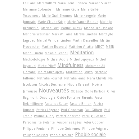
Le Blanc
Marc Willard
Maria Elena Brianda
Mariann Suarez
Marianne Colombani
Marianne Kédia
Marie Gallé-
Tessonneau
Marie Grall-Bronnec
Marie Haegelé
Marie
Jourdain
Marie-Claude Saiag
Marie-France Bolduc
Marie-Jo
Brennstuhl
Marine Fort
Marine Paucsik
Marion Trousselard
Marjorie Weishaar
Mark Williams
Marsha Linehan
Marthylle
Lagadec
Martial Van der Linden
Martin Desseilles
Martin
Provencher
Martine Bouvard
Matthieu Villatte
MBCT
MBSR
Méditation
Mehdi Liratni
Melanie Fennell
Méthodologie
Michael Addis
Michel Lejoyeux
Michel
Mindfulness
Reynaud
Michel Ylieff
Mohamed-Ali
Gorsane
Moïra Mikolajczak
Motivation
Muzo
Nathalie
Fallourd
Nathalie Fournet
Nathalie Franc
Neha Chawla
Neil
Jacobson
Nicolas Duchesne
Nicole Karsenti
Noëlla
Nouveautés
Jarrousse
Obésité
Odile Darbon
Olivia
Hagimont
Oncologie
Ovide Fontaine
Parents
Pascal
Delamillieure
Pascal de Sutter
Pascale Brillon
Patrick
Dupont
Patrick Légeron
Paul Gendreau
Paul Gilbert
Paul
Tréhin
Pauline Aubry
Perfectionnisme
Perluigi Graziani
Personnalité évitante
Personnes âgées
Peter Cooper
Philippe Fontaine
Philippe Guichenez
Philippe Peignard
Phobie sociale
Philippe Roussel
Phobie scolaire