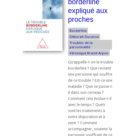
borderline
expliqué aux
proches
Borderline
Déborah Ducasse
Troubles de la
personnalité
Véronique Brand-Arpon
Qu’appelle-t-on le trouble
borderline ? Que ressent
une personne qui souffre
de ce trouble ? Est-ce une
maladie ? Que se passe-t-
il dans son cerveau ?
Comment cela évolue-t-il
avec le temps ? Quels
sont les traitements à
notre disposition et à
venir ? Comment
accompagner, soutenir la
personne souffrant de ce