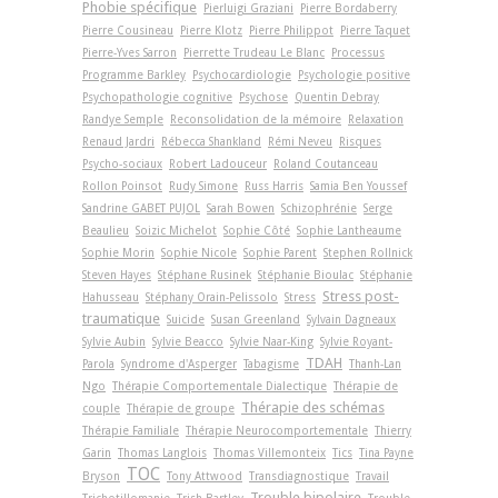
Phobie spécifique
Pierluigi Graziani
Pierre Bordaberry
Pierre Cousineau
Pierre Klotz
Pierre Philippot
Pierre Taquet
Pierre-Yves Sarron
Pierrette Trudeau Le Blanc
Processus
Programme Barkley
Psychocardiologie
Psychologie positive
Psychopathologie cognitive
Psychose
Quentin Debray
Randye Semple
Reconsolidation de la mémoire
Relaxation
Renaud Jardri
Rébecca Shankland
Rémi Neveu
Risques
Psycho-sociaux
Robert Ladouceur
Roland Coutanceau
Rollon Poinsot
Rudy Simone
Russ Harris
Samia Ben Youssef
Sandrine GABET PUJOL
Sarah Bowen
Schizophrénie
Serge
Beaulieu
Soizic Michelot
Sophie Côté
Sophie Lantheaume
Sophie Morin
Sophie Nicole
Sophie Parent
Stephen Rollnick
Steven Hayes
Stéphane Rusinek
Stéphanie Bioulac
Stéphanie
Stress post-
Hahusseau
Stéphany Orain-Pelissolo
Stress
traumatique
Suicide
Susan Greenland
Sylvain Dagneaux
Sylvie Aubin
Sylvie Beacco
Sylvie Naar-King
Sylvie Royant-
TDAH
Parola
Syndrome d'Asperger
Tabagisme
Thanh-Lan
Ngo
Thérapie Comportementale Dialectique
Thérapie de
Thérapie des schémas
couple
Thérapie de groupe
Thérapie Familiale
Thérapie Neurocomportementale
Thierry
Garin
Thomas Langlois
Thomas Villemonteix
Tics
Tina Payne
TOC
Bryson
Tony Attwood
Transdiagnostique
Travail
Trouble bipolaire
Trichotillomanie
Trish Bartley
Trouble