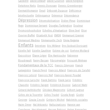
Gackiere
David Dewulf
David Gourion
David Kingdon
Delphine Nelis
Dennis Donovan
Dennis Greenberger
Dermatillomanie
Deuil
Déborah Ducasse
Déficience
Intellectuelle
Délinquance
Démence
Dépendance
Dépression
Désensibilisation
Didier Pleux
Dominique
Page
Dominique Servant
Douglas Turkington
Douleur
Dysmorphophobie
Echelles d'évaluation
Eline Snel
Elise
Ouvrier-Buffet
Elizabeth Yost
EMDR
Emmanuel Granier
Emmanuel Madieu
Emmanuelle Zech
Emna Ragama
Enfants
Entretien
Eric Willaye
Eryc Siobud Dorocant
Estelle Fall
Estelle Gauthier
Estime de soi
Evelyne Mollard
Exposition
Éliane Léger
Élie Hantouche
Fabienne
Boudreault
Fanny Bassan
Fibromyalgie
Firouzeh Mehran
Fondamentaux de la TCC
Francis Gheysen
Franck
Lamagnère
Franck Peyré
François Allard
François de Carufel
François Lelord
François Nef
François-Xavier Poudat
Françoise Laroche
Frank Dattilio
Frank Laroi
Frédéric
Chapelle
Frédéric Fanget
Frédérick Dionne
Gabriel Wahl
Gérard Apfeldorfer
Ghislain Magerotte
Gilbert Lagrue
Gilles de la Tourette
Gilles Trudel
Gisela Regli
Gisèle
George
Grazia Ceschi
Grégory Michel
Habiletés sociales
Haim Omer
Hal Arkowitz
Hallucinations
Hannie van
Genderen
Harcèlement
Hassan Rahioui
Helen Kennerley