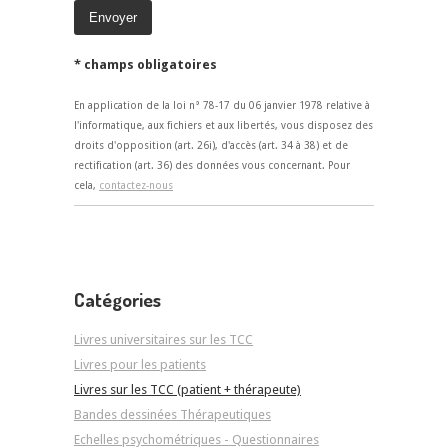
* champs obligatoires
En application de la loi n° 78-17 du 06 janvier 1978 relative à
l'informatique, aux fichiers et aux libertés, vous disposez des
droits d'opposition (art. 26i), d'accès (art. 34 à 38) et de
rectification (art. 36) des données vous concernant. Pour
cela,
contactez-nous
Catégories
Livres universitaires sur les TCC
Livres pour les patients
Livres sur les TCC (patient + thérapeute)
Bandes dessinées Thérapeutiques
Echelles psychométriques - Questionnaires