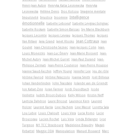
Henri-Jean Aubin
Henryka Katia Lesniewska
Henryka
Lesniewska
Hélène Denis
Ilios Kotsou
Imagerie mentale
Intelligence
Impulsivité
Injustice
Insomnie
émotionnelle
Isabelle Leboeuf
Isabelle Leygnac-Solignac
Isabelle Roskam
Isabelle Simon-Baïssas
Ivy Marie Blackburn
Jacques Lecomte
Jacques Leveau
Jacques Thomas
Jacques
Jean Cottraux
Van Rillaer
Jana Grand
Janet Klosko
Jean
Goulet
Jean-Christophe Seznec
Jean-Jacques Colin
Jean-
Louis Monestès
Jean-Luc Émery
Jean-Marie Boisvert
Jean-
Michel Aubry
Jean-Michel Gurret
Jean-Paul Durand
Jean-
Philippe Zermati
Jean-Pierre Couteron
Jean-Pierre Houppe
Jeanne Siaud-Facchin
Jeffrey Young
Jennifer Lee
Jeu de rôle
Jérôme Favrod
Jérôme Palazzolo
Joanna Smith
Joël Billieux
Johan Vanderlinden
John Teasdale
Jolande van de Griendt
Jon Kabat-Zinn
Joran Farnier
Jordi Quoidbach
Josée
Veillette
Judith Brisot-Dubois
Kelly Wilson
Kristin Neff
Laetizia Dahéron
Laure Bricout
Laurence Kern
Laurent
Holzer
Laurent Karila
Line Hachem
Line Massé
Loretta Sala
Lou Lubie
Louis Chaloult
Louis Vera
Lucia Romo
Lucie
Brousseau
Lucien Rochat
Luis Vera
Lynda Bélanger
Lyse
Turgeon
M1 TCC Strasbourg
Madeleine Beaudry
Magali
Rebattel
Maggie ODA
Manipulation
Manuel Bouvard
Marc