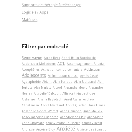
Supports de thérapie à télécharger
Logiciels / Apps
Matériels
Filtrer par mots-clé
3ème vague
Aaron Beck
Abdel Halim Boudoukha
ACT.
Abdelkader Mokeddem
Accompagnement Parental
Addiction
Acouphènes
Activation comportementale
Adolescents
Affirmation de soi
Agnès Cassé
Agoraphobie
Aidant
Alain Perroud
Alain Sauteraud
Alain
Tortosa
Alan Marlatt
Alcool
Alexandra Meert
Alexandre
Heeren
Alix Lefief-Delcourt
Alliance thérapeutique
Alzheimer
Amaria Baghdadli
Anaël Assier
Andrew
Christensen
André Marchand
André Quaderi
Anna Llenas
Annabelle Godeau-Pernet
Anne Gramond
Anne MARREZ
Anne-Françoise Chaperon
Anne-Hélène Clair
Anne-Marie
Cariou-Rognant
Anne-Victoire Rousselet
Annick Vincent
Anxiété
Anorexie
Antoine Bioy
Anxiété de séparation