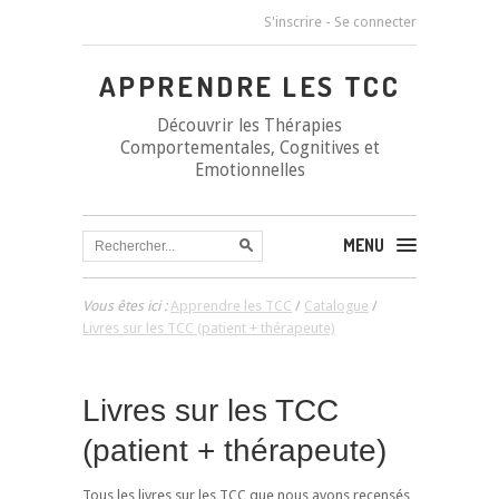
S'inscrire
-
Se connecter
APPRENDRE LES TCC
Découvrir les Thérapies
Comportementales, Cognitives et
Emotionnelles
MENU
Vous êtes ici :
Apprendre les TCC
/
Catalogue
/
Livres sur les TCC (patient + thérapeute)
Livres sur les TCC
(patient + thérapeute)
Tous les livres sur les TCC que nous avons recensés,