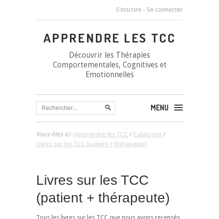
S'inscrire
-
Se connecter
APPRENDRE LES TCC
Découvrir les Thérapies
Comportementales, Cognitives et
Emotionnelles
MENU
Vous êtes ici :
Apprendre les TCC
/
Catalogue
/
Livres sur les TCC (patient + thérapeute)
Livres sur les TCC
(patient + thérapeute)
Tous les livres sur les TCC que nous avons recensés,