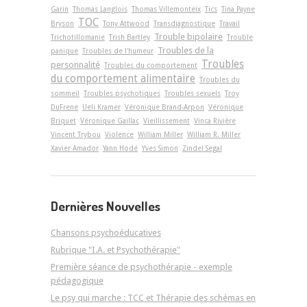
Garin
Thomas Langlois
Thomas Villemonteix
Tics
Tina Payne
TOC
Bryson
Tony Attwood
Transdiagnostique
Travail
Trouble bipolaire
Trichotillomanie
Trish Bartley
Trouble
Troubles de la
panique
Troubles de l'humeur
Troubles
personnalité
Troubles du comportement
du comportement alimentaire
Troubles du
sommeil
Troubles psychotiques
Troubles sexuels
Troy
DuFrene
Ueli Kramer
Véronique Brand-Arpon
Véronique
Briquet
Véronique Gaillac
Vieillissement
Vinca Rivière
Vincent Trybou
Violence
William Miller
William R. Miller
Xavier Amador
Yann Hodé
Yves Simon
Zindel Segal
Dernières Nouvelles
Chansons psychoéducatives
Rubrique "I.A. et Psychothérapie"
Première séance de psychothérapie - exemple
pédagogique
Le psy qui marche : TCC et Thérapie des schémas en