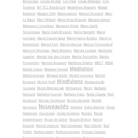
Brousseau
Lucien Rochat
Luis Vera
Lynda Bélanger
Lyse
Turgeon
M1 TCC Strasbourg
Madeleine Beaudry
Magali
Rebattel
Maggie ODA
Manipulation
Manuel Bouvard
Marc
Le Blanc
Marc Willard
Maria Elena Brianda
Mariann Suarez
Marianne Colombani
Marianne Kédia
Marie Gallé-
Tessonneau
Marie Grall-Bronnec
Marie Haegelé
Marie
Jourdain
Marie-Claude Saiag
Marie-France Bolduc
Marie-Jo
Brennstuhl
Marine Fort
Marine Paucsik
Marion Trousselard
Marjorie Weishaar
Mark Williams
Marsha Linehan
Marthylle
Lagadec
Martial Van der Linden
Martin Desseilles
Martin
Provencher
Martine Bouvard
Matthieu Villatte
MBCT
MBSR
Méditation
Mehdi Liratni
Melanie Fennell
Méthodologie
Michael Addis
Michel Lejoyeux
Michel
Mindfulness
Reynaud
Michel Ylieff
Mohamed-Ali
Gorsane
Moïra Mikolajczak
Motivation
Muzo
Nathalie
Fallourd
Nathalie Fournet
Nathalie Franc
Neha Chawla
Neil
Jacobson
Nicolas Duchesne
Nicole Karsenti
Noëlla
Nouveautés
Jarrousse
Obésité
Odile Darbon
Olivia
Hagimont
Oncologie
Ovide Fontaine
Parents
Pascal
Delamillieure
Pascal de Sutter
Pascale Brillon
Patrick
Dupont
Patrick Légeron
Paul Gendreau
Paul Gilbert
Paul
Tréhin
Pauline Aubry
Perfectionnisme
Perluigi Graziani
Personnalité évitante
Personnes âgées
Peter Cooper