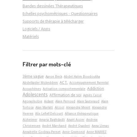
Bandes dessinées Thérapeutiques
Echelles psychométriques - Questionnaires
Supports de thérapie à télécharger
Logiciels / Apps
Matériels
Filtrer par mots-clé
3ème vague
Aaron Beck
Abdel Halim Boudoukha
ACT.
Abdelkader Mokeddem
Accompagnement Parental
Addiction
Acouphènes
Activation comportementale
Adolescents
Affirmation de soi
Agnès Cassé
Agoraphobie
Aidant
Alain Perroud
Alain Sauteraud
Alain
Tortosa
Alan Marlatt
Alcool
Alexandra Meert
Alexandre
Heeren
Alix Lefief-Delcourt
Alliance thérapeutique
Alzheimer
Amaria Baghdadli
Anaël Assier
Andrew
Christensen
André Marchand
André Quaderi
Anna Llenas
Annabelle Godeau-Pernet
Anne Gramond
Anne MARREZ