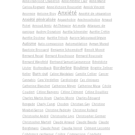
Anne-Françoise Chaperon
Anne-Hélène Clair
Anne-Marie
Cariou-Rognant
Anne-Victoire Rousselet
Annick Vincent
Anxiété
Anorexie
Antoine Bioy
Anxiété de séparation
Anxiété généralisée
Aquaphobie
Arachnophobie
Arnaud
Pictet
Arnoud Arntz
Art-Thérapie
Art-­mella
Attaques de
panique
Audrey Donatoni
Aurélia Schneider
Aurélie Crétin
Aurélie Docteur
Aurélie Fritsch
Aurore Sabouraud-Séguin
Autisme
Auto-compassion
Automutilation
Ayman Murad
Baptiste Brossard
Benjamin Schoendorff
Benoît Monié
Bernard Pascal
Bernard Rouchouse
Bernard Roucoule
Bernard Waysfeld
Bertrand Samuel-Lajeunesse
Bénédicte
Borderline
Boulimie
Litzler
Biofeedback
Brigitte Zellner
Burn-out
Keller
Caline Majdalani
Camille Cellier
Cancer
Cannabis
Cara Verdellen
Cardiologie
Cas cliniques
Catherine Blanchet
Catherine Meyer
Catherine Musa
Cécile
Coudert
Céline Baeyens
Céline Clément
Céline Douilliez
Charles Martin Krum
Charles Morin
Charles-Édouard
Rengade
Charly Cungi
Choden
Christian Gay
Christine
Mirabel-Sarron
Christine Padesky
Christine Rollard
Christophe André
Christophe Leys
Christopher Germer
Christopher Martell
Claude Arnaud
Claude Baudu
Claude
Berghmans
Claude Penet
Claudia Verret
Clément Lecomte
Cohérence cardiaque
Colère
Compassion
Conduite