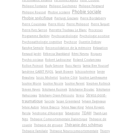
Philippe Fontaine
Philippe Guichenez
Philippe Peignard
Phobie sociale
Philippe Roussel
Phobie scolaire
Phobie spécifique
Pierluigi Graziani
Pierre Bordaberry
Pierre Cousineau
Pierre Klotz
Pierre Philippot
Pierre Taquet
Pierre-Yves Sarron
Pierrette Trudeau Le Blanc
Processus
Programme Barkley
Psychocardiologie
Psychologie positive
Psychopathologie cognitive
Psychose
Quentin Debray
Randye Semple
Reconsolidation de la mémoire
Relaxation
Renaud Jardri
Rébecca Shankland
Rémi Neveu
Risques
Psycho-sociaux
Robert Ladouceur
Roland Coutanceau
Rollon Poinsot
Rudy Simone
Russ Harris
Samia Ben Youssef
Sandrine GABET PUJOL
Sarah Bowen
Schizophrénie
Serge
Beaulieu
Soizic Michelot
Sophie Côté
Sophie Lantheaume
Sophie Morin
Sophie Nicole
Sophie Parent
Stephen Rollnick
Steven Hayes
Stéphane Rusinek
Stéphanie Bioulac
Stéphanie
Stress post-
Hahusseau
Stéphany Orain-Pelissolo
Stress
traumatique
Suicide
Susan Greenland
Sylvain Dagneaux
Sylvie Aubin
Sylvie Beacco
Sylvie Naar-King
Sylvie Royant-
TDAH
Parola
Syndrome d'Asperger
Tabagisme
Thanh-Lan
Ngo
Thérapie Comportementale Dialectique
Thérapie de
Thérapie des schémas
couple
Thérapie de groupe
Thérapie Familiale
Thérapie Neurocomportementale
Thierry