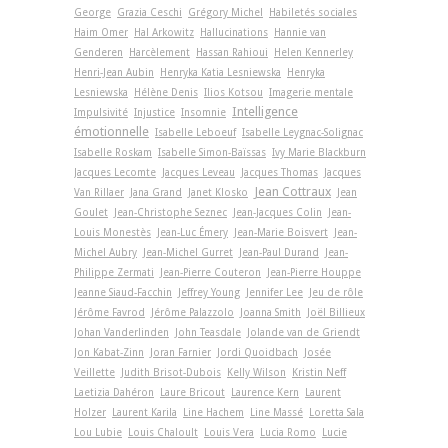
George
Grazia Ceschi
Grégory Michel
Habiletés sociales
Haim Omer
Hal Arkowitz
Hallucinations
Hannie van
Genderen
Harcèlement
Hassan Rahioui
Helen Kennerley
Henri-Jean Aubin
Henryka Katia Lesniewska
Henryka
Lesniewska
Hélène Denis
Ilios Kotsou
Imagerie mentale
Intelligence
Impulsivité
Injustice
Insomnie
émotionnelle
Isabelle Leboeuf
Isabelle Leygnac-Solignac
Isabelle Roskam
Isabelle Simon-Baïssas
Ivy Marie Blackburn
Jacques Lecomte
Jacques Leveau
Jacques Thomas
Jacques
Jean Cottraux
Van Rillaer
Jana Grand
Janet Klosko
Jean
Goulet
Jean-Christophe Seznec
Jean-Jacques Colin
Jean-
Louis Monestès
Jean-Luc Émery
Jean-Marie Boisvert
Jean-
Michel Aubry
Jean-Michel Gurret
Jean-Paul Durand
Jean-
Philippe Zermati
Jean-Pierre Couteron
Jean-Pierre Houppe
Jeanne Siaud-Facchin
Jeffrey Young
Jennifer Lee
Jeu de rôle
Jérôme Favrod
Jérôme Palazzolo
Joanna Smith
Joël Billieux
Johan Vanderlinden
John Teasdale
Jolande van de Griendt
Jon Kabat-Zinn
Joran Farnier
Jordi Quoidbach
Josée
Veillette
Judith Brisot-Dubois
Kelly Wilson
Kristin Neff
Laetizia Dahéron
Laure Bricout
Laurence Kern
Laurent
Holzer
Laurent Karila
Line Hachem
Line Massé
Loretta Sala
Lou Lubie
Louis Chaloult
Louis Vera
Lucia Romo
Lucie