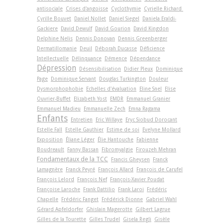
antisociale
Crises d'angoisse
Cyclothymie
Cyrielle Richard
Cyrille Bouvet
Daniel Nollet
Daniel Siegel
Daniela Eraldi-
Gackiere
David Dewulf
David Gourion
David Kingdon
Delphine Nelis
Dennis Donovan
Dennis Greenberger
Dermatillomanie
Deuil
Déborah Ducasse
Déficience
Intellectuelle
Délinquance
Démence
Dépendance
Dépression
Désensibilisation
Didier Pleux
Dominique
Page
Dominique Servant
Douglas Turkington
Douleur
Dysmorphophobie
Echelles d'évaluation
Eline Snel
Elise
Ouvrier-Buffet
Elizabeth Yost
EMDR
Emmanuel Granier
Emmanuel Madieu
Emmanuelle Zech
Emna Ragama
Enfants
Entretien
Eric Willaye
Eryc Siobud Dorocant
Estelle Fall
Estelle Gauthier
Estime de soi
Evelyne Mollard
Exposition
Éliane Léger
Élie Hantouche
Fabienne
Boudreault
Fanny Bassan
Fibromyalgie
Firouzeh Mehran
Fondamentaux de la TCC
Francis Gheysen
Franck
Lamagnère
Franck Peyré
François Allard
François de Carufel
François Lelord
François Nef
François-Xavier Poudat
Françoise Laroche
Frank Dattilio
Frank Laroi
Frédéric
Chapelle
Frédéric Fanget
Frédérick Dionne
Gabriel Wahl
Gérard Apfeldorfer
Ghislain Magerotte
Gilbert Lagrue
Gilles de la Tourette
Gilles Trudel
Gisela Regli
Gisèle