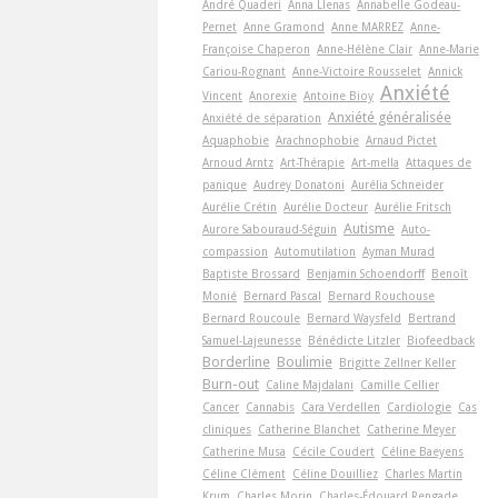
André Quaderi
Anna Llenas
Annabelle Godeau-
Pernet
Anne Gramond
Anne MARREZ
Anne-
Françoise Chaperon
Anne-Hélène Clair
Anne-Marie
Cariou-Rognant
Anne-Victoire Rousselet
Annick
Anxiété
Vincent
Anorexie
Antoine Bioy
Anxiété généralisée
Anxiété de séparation
Aquaphobie
Arachnophobie
Arnaud Pictet
Arnoud Arntz
Art-Thérapie
Art-­mella
Attaques de
panique
Audrey Donatoni
Aurélia Schneider
Aurélie Crétin
Aurélie Docteur
Aurélie Fritsch
Autisme
Aurore Sabouraud-Séguin
Auto-
compassion
Automutilation
Ayman Murad
Baptiste Brossard
Benjamin Schoendorff
Benoît
Monié
Bernard Pascal
Bernard Rouchouse
Bernard Roucoule
Bernard Waysfeld
Bertrand
Samuel-Lajeunesse
Bénédicte Litzler
Biofeedback
Borderline
Boulimie
Brigitte Zellner Keller
Burn-out
Caline Majdalani
Camille Cellier
Cancer
Cannabis
Cara Verdellen
Cardiologie
Cas
cliniques
Catherine Blanchet
Catherine Meyer
Catherine Musa
Cécile Coudert
Céline Baeyens
Céline Clément
Céline Douilliez
Charles Martin
Krum
Charles Morin
Charles-Édouard Rengade