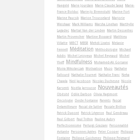
Haegelé
Marie Jourdain
Marie-Claude Saiag
Marie-
France Bolduc
Marie-Jo Brennstuhl
Marine Fort
Marine Paucsik
Marion Trousselard
Marjorie
Weishaar
Mark Williams
Marsha Linehan
Marthylle
Lagadec
Martial Van der Linden
Martin Desseilles
Martin Provencher
Martine Bouvard
Matthieu
Villatte
MBCT
MBSR
Mehdi Liratni
Melanie
Méditation
Fennell
Méthodologie
Michael
Addis
Michel Lejoyeux
Michel Reynaud
Michel
Mindfulness
Ylieff
Mohamed-Ali Gorsane
Moïra Mikolajczak
Motivation
Muzo
Nathalie
Fallourd
Nathalie Fournet
Nathalie Franc
Neha
Chawla
Neil Jacobson
Nicolas Duchesne
Nicole
Nouveautés
Karsenti
Noëlla Jarrousse
Obésité
Odile Darbon
Olivia Hagimont
Oncologie
Ovide Fontaine
Parents
Pascal
Delamillieure
Pascal de Sutter
Pascale Brillon
Patrick Dupont
Patrick Légeron
Paul Gendreau
Paul Gilbert
Paul Tréhin
Pauline Aubry
Perfectionnisme
Perluigi Graziani
Personnalité
évitante
Personnes âgées
Peter Cooper
Philippe
Fontaine
Philippe Guichenez
Philippe Peignard