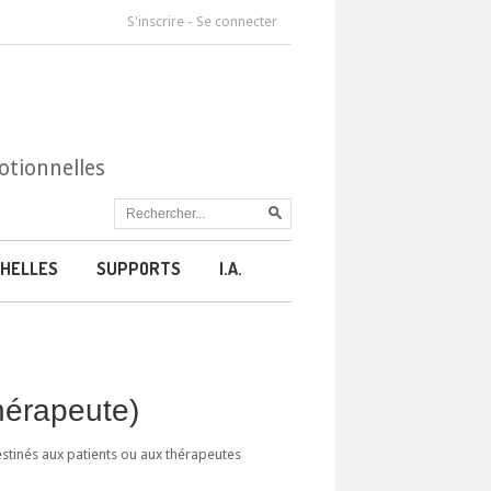
S'inscrire
-
Se connecter
otionnelles
HELLES
SUPPORTS
I.A.
thérapeute)
estinés aux patients ou aux thérapeutes