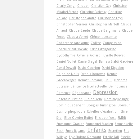
Charly Cungi
Choden
Christian Gay
Christine
Mirabel-Sarron
Christine Padesky
Christine
Rollard
Christophe André
Christophe Leys
Christopher Germer
Christopher Martell
Claude
Arnaud
Claude Baudu
Claude Berghmans
Claude
Penet
Claudia Verret
Clément Lecomte
Cohérence cardiaque
Colère
Compassion
Conduite antisociale
Crises d'angoisse
Cyclothymie
Cyrielle Richard
Cyrille Bouvet
Daniel Nollet
Daniel Siegel
Daniela Eraldi-Gackiere
David Dewulf
David Gourion
David Kingdon
Delphine Nelis
Dennis Donovan
Dennis
Greenberger
Dermatillomanie
Deuil
Déborah
Ducasse
Déficience Intellectuelle
Délinquance
Dépression
Démence
Dépendance
Désensibilisation
Didier Pleux
Dominique Page
Dominique Servant
Douglas Turkington
Douleur
Dysmorphophobie
Echelles d'évaluation
Eline
Snel
Elise Ouvrier-Buffet
Elizabeth Yost
EMDR
Emmanuel Granier
Emmanuel Madieu
Emmanuelle
Enfants
Zech
Emna Ragama
Entretien
Eric
Willaye
Eryc Siobud Dorocant
Estelle Fall
Estelle