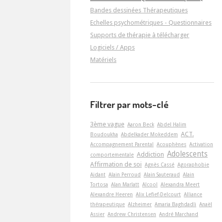
Bandes dessinées Thérapeutiques
Echelles psychométriques - Questionnaires
Supports de thérapie à télécharger
Logiciels / Apps
Matériels
Filtrer par mots-clé
3ème vague
Aaron Beck
Abdel Halim
ACT.
Boudoukha
Abdelkader Mokeddem
Accompagnement Parental
Acouphènes
Activation
Adolescents
Addiction
comportementale
Affirmation de soi
Agnès Cassé
Agoraphobie
Aidant
Alain Perroud
Alain Sauteraud
Alain
Tortosa
Alan Marlatt
Alcool
Alexandra Meert
Alexandre Heeren
Alix Lefief-Delcourt
Alliance
thérapeutique
Alzheimer
Amaria Baghdadli
Anaël
Assier
Andrew Christensen
André Marchand