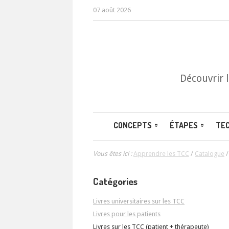
07 août 2026
Découvrir 
CONCEPTS
ÉTAPES
TE
Vous êtes ici :
Apprendre les TCC
/
Catalogue
Catégories
Livres universitaires sur les TCC
Livres pour les patients
Livres sur les TCC (patient + thérapeute)