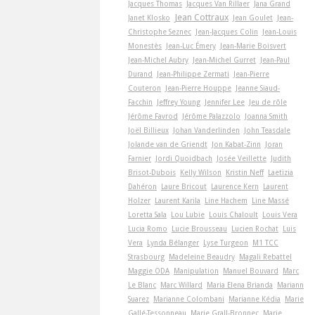
Jacques Thomas
Jacques Van Rillaer
Jana Grand
Jean Cottraux
Janet Klosko
Jean Goulet
Jean-
Christophe Seznec
Jean-Jacques Colin
Jean-Louis
Monestès
Jean-Luc Émery
Jean-Marie Boisvert
Jean-Michel Aubry
Jean-Michel Gurret
Jean-Paul
Durand
Jean-Philippe Zermati
Jean-Pierre
Couteron
Jean-Pierre Houppe
Jeanne Siaud-
Facchin
Jeffrey Young
Jennifer Lee
Jeu de rôle
Jérôme Favrod
Jérôme Palazzolo
Joanna Smith
Joël Billieux
Johan Vanderlinden
John Teasdale
Jolande van de Griendt
Jon Kabat-Zinn
Joran
Farnier
Jordi Quoidbach
Josée Veillette
Judith
Brisot-Dubois
Kelly Wilson
Kristin Neff
Laetizia
Dahéron
Laure Bricout
Laurence Kern
Laurent
Holzer
Laurent Karila
Line Hachem
Line Massé
Loretta Sala
Lou Lubie
Louis Chaloult
Louis Vera
Lucia Romo
Lucie Brousseau
Lucien Rochat
Luis
Vera
Lynda Bélanger
Lyse Turgeon
M1 TCC
Strasbourg
Madeleine Beaudry
Magali Rebattel
Maggie ODA
Manipulation
Manuel Bouvard
Marc
Le Blanc
Marc Willard
Maria Elena Brianda
Mariann
Suarez
Marianne Colombani
Marianne Kédia
Marie
Gallé-Tessonneau
Marie Grall-Bronnec
Marie