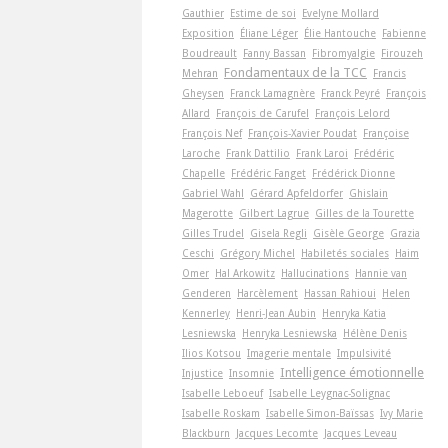
Gauthier
Estime de soi
Evelyne Mollard
Exposition
Éliane Léger
Élie Hantouche
Fabienne
Boudreault
Fanny Bassan
Fibromyalgie
Firouzeh
Fondamentaux de la TCC
Mehran
Francis
Gheysen
Franck Lamagnère
Franck Peyré
François
Allard
François de Carufel
François Lelord
François Nef
François-Xavier Poudat
Françoise
Laroche
Frank Dattilio
Frank Laroi
Frédéric
Chapelle
Frédéric Fanget
Frédérick Dionne
Gabriel Wahl
Gérard Apfeldorfer
Ghislain
Magerotte
Gilbert Lagrue
Gilles de la Tourette
Gilles Trudel
Gisela Regli
Gisèle George
Grazia
Ceschi
Grégory Michel
Habiletés sociales
Haim
Omer
Hal Arkowitz
Hallucinations
Hannie van
Genderen
Harcèlement
Hassan Rahioui
Helen
Kennerley
Henri-Jean Aubin
Henryka Katia
Lesniewska
Henryka Lesniewska
Hélène Denis
Ilios Kotsou
Imagerie mentale
Impulsivité
Intelligence émotionnelle
Injustice
Insomnie
Isabelle Leboeuf
Isabelle Leygnac-Solignac
Isabelle Roskam
Isabelle Simon-Baïssas
Ivy Marie
Blackburn
Jacques Lecomte
Jacques Leveau