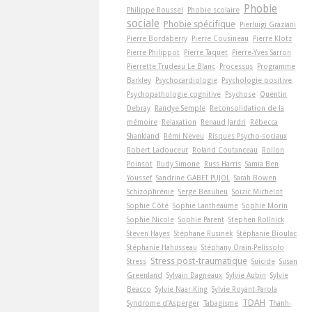
Phobie
Philippe Roussel
Phobie scolaire
sociale
Phobie spécifique
Pierluigi Graziani
Pierre Bordaberry
Pierre Cousineau
Pierre Klotz
Pierre Philippot
Pierre Taquet
Pierre-Yves Sarron
Pierrette Trudeau Le Blanc
Processus
Programme
Barkley
Psychocardiologie
Psychologie positive
Psychopathologie cognitive
Psychose
Quentin
Debray
Randye Semple
Reconsolidation de la
mémoire
Relaxation
Renaud Jardri
Rébecca
Shankland
Rémi Neveu
Risques Psycho-sociaux
Robert Ladouceur
Roland Coutanceau
Rollon
Poinsot
Rudy Simone
Russ Harris
Samia Ben
Youssef
Sandrine GABET PUJOL
Sarah Bowen
Schizophrénie
Serge Beaulieu
Soizic Michelot
Sophie Côté
Sophie Lantheaume
Sophie Morin
Sophie Nicole
Sophie Parent
Stephen Rollnick
Steven Hayes
Stéphane Rusinek
Stéphanie Bioulac
Stéphanie Hahusseau
Stéphany Orain-Pelissolo
Stress post-traumatique
Stress
Suicide
Susan
Greenland
Sylvain Dagneaux
Sylvie Aubin
Sylvie
Beacco
Sylvie Naar-King
Sylvie Royant-Parola
TDAH
Syndrome d'Asperger
Tabagisme
Thanh-