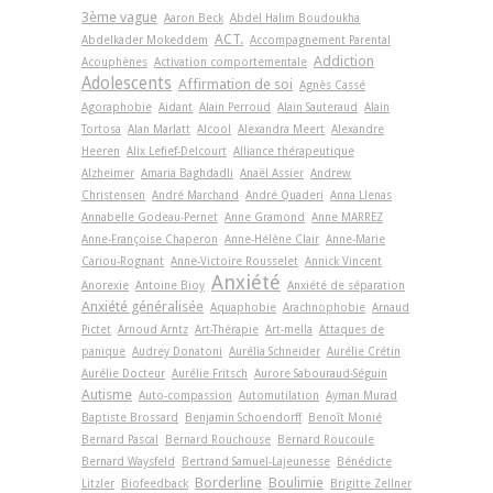
3ème vague
Aaron Beck
Abdel Halim Boudoukha
ACT.
Abdelkader Mokeddem
Accompagnement Parental
Addiction
Acouphènes
Activation comportementale
Adolescents
Affirmation de soi
Agnès Cassé
Agoraphobie
Aidant
Alain Perroud
Alain Sauteraud
Alain
Tortosa
Alan Marlatt
Alcool
Alexandra Meert
Alexandre
Heeren
Alix Lefief-Delcourt
Alliance thérapeutique
Alzheimer
Amaria Baghdadli
Anaël Assier
Andrew
Christensen
André Marchand
André Quaderi
Anna Llenas
Annabelle Godeau-Pernet
Anne Gramond
Anne MARREZ
Anne-Françoise Chaperon
Anne-Hélène Clair
Anne-Marie
Cariou-Rognant
Anne-Victoire Rousselet
Annick Vincent
Anxiété
Anorexie
Antoine Bioy
Anxiété de séparation
Anxiété généralisée
Aquaphobie
Arachnophobie
Arnaud
Pictet
Arnoud Arntz
Art-Thérapie
Art-­mella
Attaques de
panique
Audrey Donatoni
Aurélia Schneider
Aurélie Crétin
Aurélie Docteur
Aurélie Fritsch
Aurore Sabouraud-Séguin
Autisme
Auto-compassion
Automutilation
Ayman Murad
Baptiste Brossard
Benjamin Schoendorff
Benoît Monié
Bernard Pascal
Bernard Rouchouse
Bernard Roucoule
Bernard Waysfeld
Bertrand Samuel-Lajeunesse
Bénédicte
Borderline
Boulimie
Litzler
Biofeedback
Brigitte Zellner