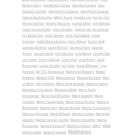
Michel Aubry
Jean-Michel Gurret
Jean-Paul Durand
Jean-
Philippe Zermati
Jean-Pierre Couteron
Jean-Pierre Houppe
Jeanne Siaud-Facchin
Jeffrey Young
Jennifer Lee
Jeu de rôle
Jérôme Favrod
Jérôme Palazzolo
Joanna Smith
Joël Billieux
Johan Vanderlinden
John Teasdale
Jolande van de Griendt
Jon Kabat-Zinn
Joran Farnier
Jordi Quoidbach
Josée
Veillette
Judith Brisot-Dubois
Kelly Wilson
Kristin Neff
Laetizia Dahéron
Laure Bricout
Laurence Kern
Laurent
Holzer
Laurent Karila
Line Hachem
Line Massé
Loretta Sala
Lou Lubie
Louis Chaloult
Louis Vera
Lucia Romo
Lucie
Brousseau
Lucien Rochat
Luis Vera
Lynda Bélanger
Lyse
Turgeon
M1 TCC Strasbourg
Madeleine Beaudry
Magali
Rebattel
Maggie ODA
Manipulation
Manuel Bouvard
Marc
Le Blanc
Marc Willard
Maria Elena Brianda
Mariann Suarez
Marianne Colombani
Marianne Kédia
Marie Gallé-
Tessonneau
Marie Grall-Bronnec
Marie Haegelé
Marie
Jourdain
Marie-Claude Saiag
Marie-France Bolduc
Marie-Jo
Brennstuhl
Marine Fort
Marine Paucsik
Marion Trousselard
Marjorie Weishaar
Mark Williams
Marsha Linehan
Marthylle
Lagadec
Martial Van der Linden
Martin Desseilles
Martin
Provencher
Martine Bouvard
Matthieu Villatte
MBCT
MBSR
Méditation
Mehdi Liratni
Melanie Fennell