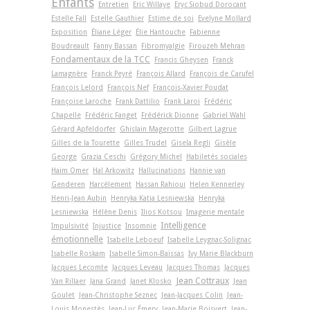
Enfants
Entretien
Eric Willaye
Eryc Siobud Dorocant
Estelle Fall
Estelle Gauthier
Estime de soi
Evelyne Mollard
Exposition
Éliane Léger
Élie Hantouche
Fabienne
Boudreault
Fanny Bassan
Fibromyalgie
Firouzeh Mehran
Fondamentaux de la TCC
Francis Gheysen
Franck
Lamagnère
Franck Peyré
François Allard
François de Carufel
François Lelord
François Nef
François-Xavier Poudat
Françoise Laroche
Frank Dattilio
Frank Laroi
Frédéric
Chapelle
Frédéric Fanget
Frédérick Dionne
Gabriel Wahl
Gérard Apfeldorfer
Ghislain Magerotte
Gilbert Lagrue
Gilles de la Tourette
Gilles Trudel
Gisela Regli
Gisèle
George
Grazia Ceschi
Grégory Michel
Habiletés sociales
Haim Omer
Hal Arkowitz
Hallucinations
Hannie van
Genderen
Harcèlement
Hassan Rahioui
Helen Kennerley
Henri-Jean Aubin
Henryka Katia Lesniewska
Henryka
Lesniewska
Hélène Denis
Ilios Kotsou
Imagerie mentale
Intelligence
Impulsivité
Injustice
Insomnie
émotionnelle
Isabelle Leboeuf
Isabelle Leygnac-Solignac
Isabelle Roskam
Isabelle Simon-Baïssas
Ivy Marie Blackburn
Jacques Lecomte
Jacques Leveau
Jacques Thomas
Jacques
Jean Cottraux
Van Rillaer
Jana Grand
Janet Klosko
Jean
Goulet
Jean-Christophe Seznec
Jean-Jacques Colin
Jean-
Louis Monestès
Jean-Luc Émery
Jean-Marie Boisvert
Jean-