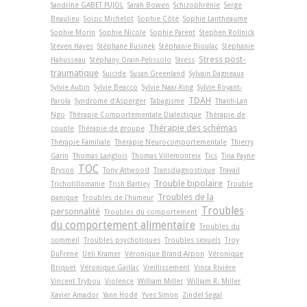
Sandrine GABET PUJOL
Sarah Bowen
Schizophrénie
Serge
Beaulieu
Soizic Michelot
Sophie Côté
Sophie Lantheaume
Sophie Morin
Sophie Nicole
Sophie Parent
Stephen Rollnick
Steven Hayes
Stéphane Rusinek
Stéphanie Bioulac
Stéphanie
Stress post-
Hahusseau
Stéphany Orain-Pelissolo
Stress
traumatique
Suicide
Susan Greenland
Sylvain Dagneaux
Sylvie Aubin
Sylvie Beacco
Sylvie Naar-King
Sylvie Royant-
TDAH
Parola
Syndrome d'Asperger
Tabagisme
Thanh-Lan
Ngo
Thérapie Comportementale Dialectique
Thérapie de
Thérapie des schémas
couple
Thérapie de groupe
Thérapie Familiale
Thérapie Neurocomportementale
Thierry
Garin
Thomas Langlois
Thomas Villemonteix
Tics
Tina Payne
TOC
Bryson
Tony Attwood
Transdiagnostique
Travail
Trouble bipolaire
Trichotillomanie
Trish Bartley
Trouble
Troubles de la
panique
Troubles de l'humeur
Troubles
personnalité
Troubles du comportement
du comportement alimentaire
Troubles du
sommeil
Troubles psychotiques
Troubles sexuels
Troy
DuFrene
Ueli Kramer
Véronique Brand-Arpon
Véronique
Briquet
Véronique Gaillac
Vieillissement
Vinca Rivière
Vincent Trybou
Violence
William Miller
William R. Miller
Xavier Amador
Yann Hodé
Yves Simon
Zindel Segal