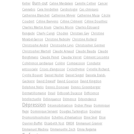
Burn-out
Keller
Caline Majdalani
Camille Cellier
Cancer
Cannabis
Cara Verdellen
Cardiologie
Cas cliniques
Catherine Blanchet
Catherine Meyer
Catherine Musa
Cécile
Coudert
Céline Baeyens
Céline Clément
Céline Douilliez
Charles Martin Krum
Charles Morin
Charles-Édouard
Rengade
Charly Cungi
Choden
Christian Gay
Christine
Mirabel-Sarron
Christine Padesky
Christine Rollard
Christophe André
Christophe Leys
Christopher Germer
Christopher Martell
Claude Arnaud
Claude Baudu
Claude
Berghmans
Claude Penet
Claudia Verret
Clément Lecomte
Cohérence cardiaque
Colère
Compassion
Conduite
antisociale
Crises d'angoisse
Cyclothymie
Cyrielle Richard
Cyrille Bouvet
Daniel Nollet
Daniel Siegel
Daniela Eraldi-
Gackiere
David Dewulf
David Gourion
David Kingdon
Delphine Nelis
Dennis Donovan
Dennis Greenberger
Dermatillomanie
Deuil
Déborah Ducasse
Déficience
Intellectuelle
Délinquance
Démence
Dépendance
Dépression
Désensibilisation
Didier Pleux
Dominique
Page
Dominique Servant
Douglas Turkington
Douleur
Dysmorphophobie
Echelles d'évaluation
Eline Snel
Elise
Ouvrier-Buffet
Elizabeth Yost
EMDR
Emmanuel Granier
Emmanuel Madieu
Emmanuelle Zech
Emna Ragama