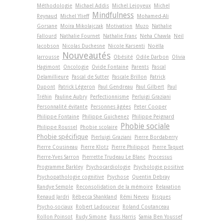
Méthodologie
Michael Addis
Michel Lejoyeux
Michel
Mindfulness
Reynaud
Michel Ylieff
Mohamed-Ali
Gorsane
Moïra Mikolajczak
Motivation
Muzo
Nathalie
Fallourd
Nathalie Fournet
Nathalie Franc
Neha Chawla
Neil
Jacobson
Nicolas Duchesne
Nicole Karsenti
Noëlla
Nouveautés
Jarrousse
Obésité
Odile Darbon
Olivia
Hagimont
Oncologie
Ovide Fontaine
Parents
Pascal
Delamillieure
Pascal de Sutter
Pascale Brillon
Patrick
Dupont
Patrick Légeron
Paul Gendreau
Paul Gilbert
Paul
Tréhin
Pauline Aubry
Perfectionnisme
Perluigi Graziani
Personnalité évitante
Personnes âgées
Peter Cooper
Philippe Fontaine
Philippe Guichenez
Philippe Peignard
Phobie sociale
Philippe Roussel
Phobie scolaire
Phobie spécifique
Pierluigi Graziani
Pierre Bordaberry
Pierre Cousineau
Pierre Klotz
Pierre Philippot
Pierre Taquet
Pierre-Yves Sarron
Pierrette Trudeau Le Blanc
Processus
Programme Barkley
Psychocardiologie
Psychologie positive
Psychopathologie cognitive
Psychose
Quentin Debray
Randye Semple
Reconsolidation de la mémoire
Relaxation
Renaud Jardri
Rébecca Shankland
Rémi Neveu
Risques
Psycho-sociaux
Robert Ladouceur
Roland Coutanceau
Rollon Poinsot
Rudy Simone
Russ Harris
Samia Ben Youssef