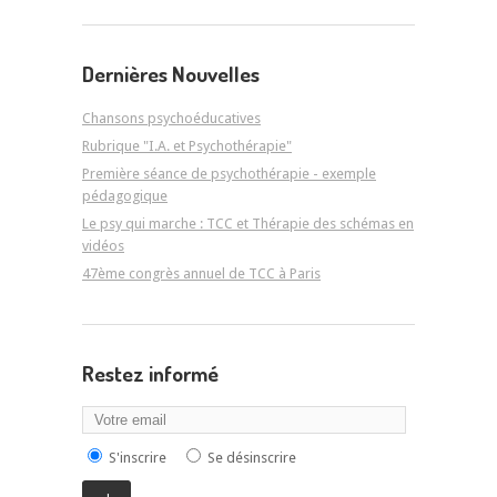
Dernières Nouvelles
Chansons psychoéducatives
Rubrique "I.A. et Psychothérapie"
Première séance de psychothérapie - exemple
pédagogique
Le psy qui marche : TCC et Thérapie des schémas en
vidéos
47ème congrès annuel de TCC à Paris
Restez informé
S'inscrire
Se désinscrire