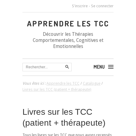
S'inscrire
-
Se connecter
APPRENDRE LES TCC
Découvrir les Thérapies
Comportementales, Cognitives et
Emotionnelles
MENU
Vous êtes ici :
Apprendre les TCC
/
Catalogue
/
Livres sur les TCC (patient + thérapeute)
Livres sur les TCC
(patient + thérapeute)
Tous les livres sur les TCC que nous avons recensés,